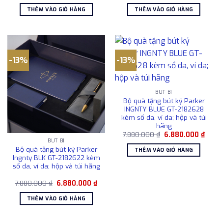
là:
tại
là:
tại
THÊM VÀO GIỎ HÀNG
THÊM VÀO GIỎ HÀNG
7.880.000 ₫.
là:
10.580.000 ₫.
là:
6.880.000 ₫.
9.5
-13%
-13%
BÚT BI
Bộ quà tặng bút ký Parker
INGNTY BLUE GT-2182628
kèm sổ da, ví da; hộp và túi
hãng
Giá
Giá
7.880.000
₫
6.880.000
₫
gốc
hiện
BÚT BI
là:
tại
Bộ quà tặng bút ký Parker
THÊM VÀO GIỎ HÀNG
7.880.000 ₫.
là:
Ingnty BLK GT-2182622 kèm
6.88
sổ da, ví da; hộp và túi hãng
Giá
Giá
7.880.000
₫
6.880.000
₫
gốc
hiện
là:
tại
THÊM VÀO GIỎ HÀNG
7.880.000 ₫.
là:
6.880.000 ₫.