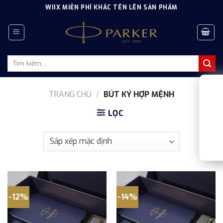
Skip
WIIX MIỄN PHÍ KHẮC TÊN LÊN SẢN PHẨM
to
content
Tìm
kiếm:
TRANG CHỦ
/
BÚT KÝ HỢP MỆNH
LỌC
-12%
-14%