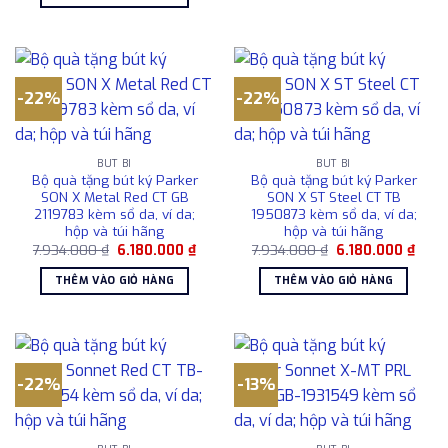
7.934.000 ₫.
là:
6.180.000 ₫.
-22%
-22%
BÚT BI
BÚT BI
Bộ quà tặng bút ký Parker
Bộ quà tặng bút ký Parker
SON X Metal Red CT GB
SON X ST Steel CT TB
2119783 kèm sổ da, ví da;
1950873 kèm sổ da, ví da;
hộp và túi hãng
hộp và túi hãng
Giá
Giá
Giá
Giá
7.934.000
₫
6.180.000
₫
7.934.000
₫
6.180.000
₫
gốc
hiện
gốc
hiện
là:
tại
là:
tại
THÊM VÀO GIỎ HÀNG
THÊM VÀO GIỎ HÀNG
7.934.000 ₫.
là:
7.934.000 ₫.
là:
6.180.000 ₫.
6.180
-22%
-13%