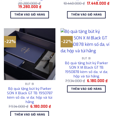
Giá
Giá
20.280.000
₫
18.448.000
₫
17.448.000
₫
Giá
Giá
gốc
hiện
19.280.000
₫
gốc
hiện
là:
tại
là:
tại
18.448.000 ₫.
là:
THÊM VÀO GIỎ HÀNG
THÊM VÀO GIỎ HÀNG
20.280.000 ₫.
là:
17.4
19.280.000 ₫.
-22%
-22%
BÚT BI
Bộ quà tặng bút ký Parker
SON X M Black GT TB
1950878 kèm sổ da, ví da;
hộp và túi hãng
Giá
Giá
7.934.000
₫
6.180.000
₫
gốc
hiện
BÚT BI
là:
tại
Bộ quà tặng bút ký Parker
THÊM VÀO GIỎ HÀNG
7.934.000 ₫.
là:
SON X Black GT TB 1950787
6.180
kèm sổ da, ví da; hộp và túi
hãng
Giá
Giá
7.934.000
₫
6.180.000
₫
gốc
hiện
là:
tại
THÊM VÀO GIỎ HÀNG