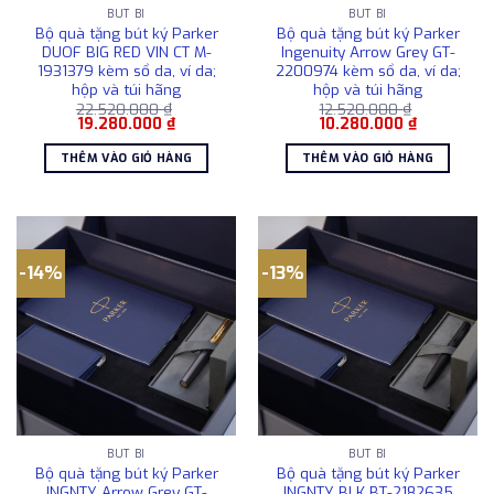
BÚT BI
BÚT BI
Bộ quà tặng bút ký Parker
Bộ quà tặng bút ký Parker
DUOF BIG RED VIN CT M-
Ingenuity Arrow Grey GT-
1931379 kèm sổ da, ví da;
2200974 kèm sổ da, ví da;
hộp và túi hãng
hộp và túi hãng
22.520.000
₫
12.520.000
₫
Giá
Giá
Giá
Giá
19.280.000
₫
10.280.000
₫
gốc
hiện
gốc
hiện
là:
tại
là:
tại
THÊM VÀO GIỎ HÀNG
THÊM VÀO GIỎ HÀNG
22.520.000 ₫.
là:
12.520.000 ₫.
là:
19.280.000 ₫.
10.280.000
-14%
-13%
BÚT BI
BÚT BI
Bộ quà tặng bút ký Parker
Bộ quà tặng bút ký Parker
INGNTY Arrow Grey GT-
INGNTY BLK BT-2182635