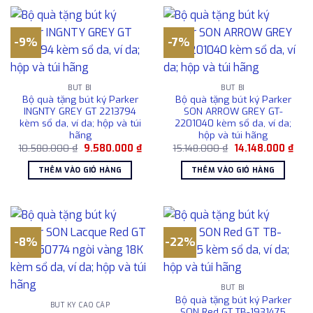
-9%
-7%
BÚT BI
BÚT BI
Bộ quà tặng bút ký Parker
Bộ quà tặng bút ký Parker
INGNTY GREY GT 2213794
SON ARROW GREY GT-
kèm sổ da, ví da; hộp và túi
2201040 kèm sổ da, ví da;
hãng
hộp và túi hãng
Giá
Giá
Giá
Giá
10.580.000
₫
9.580.000
₫
15.148.000
₫
14.148.000
₫
gốc
hiện
gốc
hiện
là:
tại
là:
tại
THÊM VÀO GIỎ HÀNG
THÊM VÀO GIỎ HÀNG
10.580.000 ₫.
là:
15.148.000 ₫.
là:
9.580.000 ₫.
14.1
-8%
-22%
BÚT BI
Bộ quà tặng bút ký Parker
BÚT KÝ CAO CẤP
SON Red GT TB-1931475