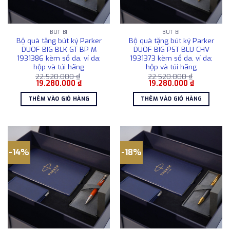
BÚT BI
BÚT BI
Bộ quà tặng bút ký Parker
Bộ quà tặng bút ký Parker
DUOF BIG BLK GT BP M
DUOF BIG PST BLU CHV
1931386 kèm sổ da, ví da;
1931373 kèm sổ da, ví da;
hộp và túi hãng
hộp và túi hãng
22.520.000
₫
22.520.000
₫
Giá
Giá
Giá
Giá
19.280.000
₫
19.280.000
₫
gốc
hiện
gốc
hiện
là:
tại
là:
tại
THÊM VÀO GIỎ HÀNG
THÊM VÀO GIỎ HÀNG
22.520.000 ₫.
là:
22.520.000 ₫.
là:
19.280.000 ₫.
19.280.000
-14%
-18%