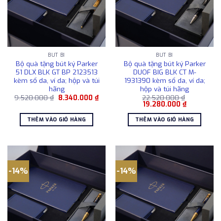
BÚT BI
BÚT BI
Bộ quà tặng bút ký Parker
Bộ quà tặng bút ký Parker
51 DLX BLK GT BP 2123513
DUOF BIG BLK CT M-
kèm sổ da, ví da; hộp và túi
1931390 kèm sổ da, ví da;
hãng
hộp và túi hãng
Giá
Giá
9.520.000
₫
8.340.000
₫
22.520.000
₫
gốc
hiện
Giá
Giá
19.280.000
₫
là:
tại
gốc
hiện
9.520.000 ₫.
là:
là:
tại
THÊM VÀO GIỎ HÀNG
THÊM VÀO GIỎ HÀNG
8.340.000 ₫.
22.520.000 ₫.
là:
19.280.000
-14%
-14%