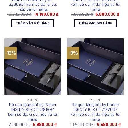
2200951 kèm sổ da, ví da;
kèm sổ da, ví da; hộp và túi
hộp và túi hãng
hãng
Giá
Giá
Giá
Giá
16.520.000
₫
14.148.000
₫
7.880.000
₫
6.880.000
₫
gốc
hiện
gốc
hiện
là:
tại
là:
tại
THÊM VÀO GIỎ HÀNG
THÊM VÀO GIỎ HÀNG
16.520.000 ₫.
là:
7.880.000 ₫.
là:
14.148.000 ₫.
6.88
-13%
-9%
BÚT BI
BÚT BI
Bộ quà tặng bút ký Parker
Bộ quà tặng bút ký Parker
INGNTY BLK CT-2181997
INGNTY BLK CT-2182007
kèm sổ da, ví da; hộp và túi
kèm sổ da, ví da; hộp và túi
hãng
hãng
Giá
Giá
Giá
Giá
7.880.000
₫
6.880.000
₫
10.580.000
₫
9.580.000
₫
gốc
hiện
gốc
hiện