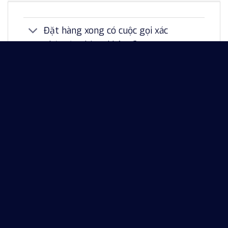
Đặt hàng xong có cuộc gọi xác
nhận đơn hàng không?
Ngoài đặt hàng Online trên
website thì có thể đặt qua đâu?
Sau khi đặt hàng có thể thay
đổi/hủy bỏ đơn hàng được không?
HOTLINE TƯ VẤN
HOTLINE: 0824263789