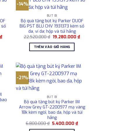
-14%
BÚT BI
UOF
Bộ quà tặng bút ký Parker DUOF
 sổ
BIG PST BLU CHV 1931373 kèm sổ
da, ví da; hộp và túi hãng
Giá
Giá
Giá
₫
22.520.000
₫
19.280.000
₫
hiện
gốc
hiện
tại
là:
tại
THÊM VÀO GIỎ HÀNG
.
là:
22.520.000 ₫.
là:
19.280.000 ₫.
19.280.000 ₫.
-21%
M
BÚT BI
 bao
Bộ quà tặng bút ký Parker IM
Arrow Grey GT-2200977 mạ vàng
Giá
18k kèm ngòi, bao da, hộp và túi
hiện
hãng
tại
là:
Giá
Giá
6.800.000
₫
5.400.000
₫
5.400.000 ₫.
gốc
hiện