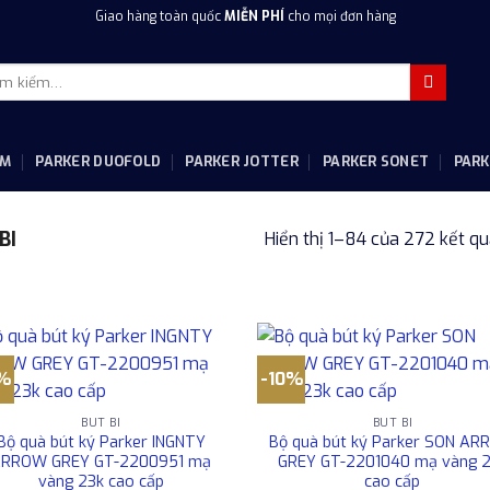
Giao hàng toàn quốc
MIỄN PHÍ
cho mọi đơn hàng
m
m:
IM
PARKER DUOFOLD
PARKER JOTTER
PARKER SONET
PARK
BI
Hiển thị 1–84 của 272 kết q
0%
-10%
BÚT BI
BÚT BI
Bộ quà bút ký Parker INGNTY
Bộ quà bút ký Parker SON A
RROW GREY GT-2200951 mạ
GREY GT-2201040 mạ vàng 
vàng 23k cao cấp
cao cấp