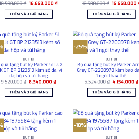
Giá
Giá
Giá
18.580.000
₫
16.668.000
₫
18.580.000
₫
16.668.000
gốc
hiện
gốc
là:
tại
là:
THÊM VÀO GIỎ HÀNG
THÊM VÀO GIỎ HÀNG
18.580.000 ₫.
là:
18.580.000 ₫
16.668.000 ₫.
2%
-25%
BÚT BI
BÚT BI
 quà tặng bút ký Parker 51 DLX
Bộ quà tặng bút ký Parker Ar
K GT BP 2123513 kèm sổ da, ví
Grey GT-2200978 kèm bao da
da; hộp và túi hãng
1 ngòi thay thế
Giá
Giá
Giá
9.520.000
₫
8.340.000
₫
5.524.000
₫
4.154.000
₫
gốc
hiện
gốc
là:
tại
là:
THÊM VÀO GIỎ HÀNG
THÊM VÀO GIỎ HÀNG
9.520.000 ₫.
là:
5.524.000 ₫.
8.340.000 ₫.
1%
-18%
BÚT BI
BÚT BI