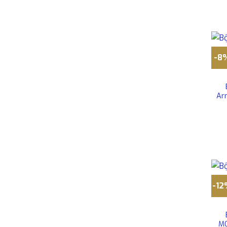
-8
Ar
-1
MO