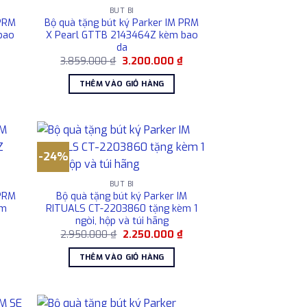
BÚT BI
 PRM
Bộ quà tặng bút ký Parker IM PRM
bao
X Pearl GTTB 2143464Z kèm bao
da
Giá
Giá
Giá
₫
3.859.000
₫
3.200.000
₫
hiện
gốc
hiện
tại
là:
tại
THÊM VÀO GIỎ HÀNG
là:
3.859.000 ₫.
là:
3.200.000 ₫.
3.200.000 ₫.
-24%
BÚT BI
 PRM
Bộ quà tặng bút ký Parker IM
èm
RITUALS CT-2203860 tặng kèm 1
ngòi, hộp và túi hãng
Giá
Giá
Giá
₫
2.950.000
₫
2.250.000
₫
hiện
gốc
hiện
tại
là:
tại
THÊM VÀO GIỎ HÀNG
là:
2.950.000 ₫.
là:
3.200.000 ₫.
2.250.000 ₫.