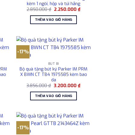
kèm 1 ngòi, hộp và túi hãng
Giá
Giá
Giá
₫
2.850.000
₫
2.250.000
₫
hiện
gốc
hiện
tại
là:
tại
THÊM VÀO GIỎ HÀNG
là:
2.850.000 ₫.
là:
2.250.000 ₫.
2.250.000 ₫.
-17%
BÚT BI
 PRM
Bộ quà tặng bút ký Parker IM PRM
bao
X BWN CT TB4 1975585 kèm bao
da
Giá
Giá
Giá
₫
3.856.000
₫
3.200.000
₫
hiện
gốc
hiện
tại
là:
tại
THÊM VÀO GIỎ HÀNG
là:
3.856.000 ₫.
là:
3.200.000 ₫.
3.200.000 ₫.
-17%