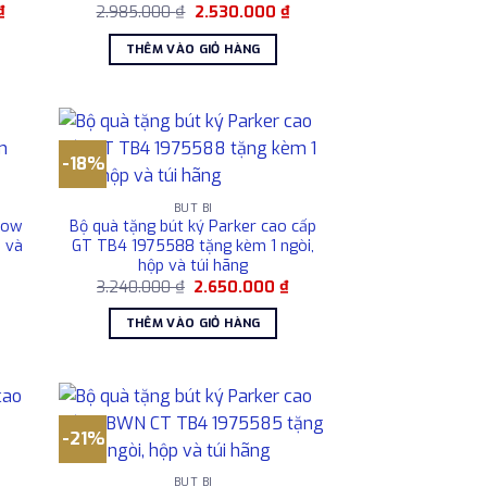
Giá
Giá
Giá
₫
2.985.000
₫
2.530.000
₫
hiện
gốc
hiện
tại
là:
tại
THÊM VÀO GIỎ HÀNG
.
là:
2.985.000 ₫.
là:
16.668.000 ₫.
2.530.000 ₫.
-18%
BÚT BI
row
Bộ quà tặng bút ký Parker cao cấp
 và
GT TB4 1975588 tặng kèm 1 ngòi,
hộp và túi hãng
Giá
Giá
Giá
3.240.000
₫
2.650.000
₫
hiện
gốc
hiện
tại
là:
tại
THÊM VÀO GIỎ HÀNG
là:
3.240.000 ₫.
là:
4.154.000 ₫.
2.650.000 ₫.
-21%
BÚT BI