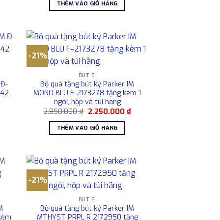
là:
tại
THÊM VÀO GIỎ HÀNG
6.800.000 ₫.
là:
5.400.000 ₫.
-21%
BÚT BI
 Đ-
Bộ quà tặng bút ký Parker IM
642
MONO BLU F-2173278 tặng kèm 1
ngòi, hộp và túi hãng
Giá
Giá
Giá
2.850.000
₫
2.250.000
₫
hiện
gốc
hiện
tại
là:
tại
THÊM VÀO GIỎ HÀNG
là:
2.850.000 ₫.
là:
2.130.000 ₫.
2.250.000 ₫.
-21%
BÚT BI
M
Bộ quà tặng bút ký Parker IM
 kèm
MTHYST PRPL R 2172950 tặng