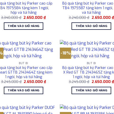
quà tặng bút ký Parker cao cấp
Bộ quà tặng bút ký Parker cao
B4 1975584 tặng kèm 1 ngòi,
TB4 1975587 tặng kèm 1 ngòi,
hộp và túi hãng
và túi hãng
Giá
Giá
Giá
3.340.000
₫
2.650.000
₫
3.240.000
₫
2.650.000
₫
gốc
hiện
gốc
là:
tại
là:
THÊM VÀO GIỎ HÀNG
THÊM VÀO GIỎ HÀNG
3.340.000 ₫.
là:
3.240.000 ₫.
2.650.000 ₫.
8%
-18%
BÚT BI
BÚT BI
quà tặng bút ký Parker cao cấp
Bộ quà tặng bút ký Parker cao
Pearl GTTB 2143464Z tặng kèm
X Red GT TB 2143465Z tặng 
1 ngòi, hộp và túi hãng
1 ngòi, hộp và túi hãng
Giá
Giá
Giá
3.245.000
₫
2.650.000
₫
3.245.000
₫
2.650.000
₫
gốc
hiện
gốc
là:
tại
là:
THÊM VÀO GIỎ HÀNG
THÊM VÀO GIỎ HÀNG
3.245.000 ₫.
là:
3.245.000 ₫.
2.650.000 ₫.