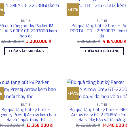
9%
-31%
BÚT BI
BÚT BI
Bộ quà tặng bút ký Parker IM
Bộ quà tặng bút ký Parker IM
TUALS GREY CT-2203860 kèm
PORTAL TB – 2153000Z kèm 
bao da
da
Giá
Giá
Giá
3.950.000
₫
3.200.000
₫
5.985.000
₫
4.154.000
₫
gốc
hiện
gốc
là:
tại
là:
THÊM VÀO GIỎ HÀNG
THÊM VÀO GIỎ HÀNG
3.950.000 ₫.
là:
5.985.000 ₫.
3.200.000 ₫.
%
-14%
BÚT BI
BÚT BI
Bộ quà tặng bút ký Parker
Bộ quà tặng bút ký Parker IN
ngenuty Prestij Arrow kèm bao
Arrow Grey GT-2200951 kèm
da và 1 ngòi thay thế
da, ví da; hộp và túi hãng
Giá
Giá
Giá
14.580.000
₫
13.368.000
₫
16.520.000
₫
14.148.000