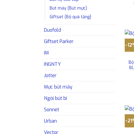
Bút máy (Bút mực)
Giftset (Bộ quà tặng)
Duofold
Giftset Parker
-1
IM
Bộ
INGNTY
BL
Jotter
Mực bút máy
Ngòi bút bi
Sonnet
-2
Urban
Vector