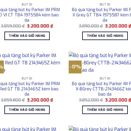
BÚT BI
BÚT BI
 quà tặng bút ký Parker IM PRM
Bộ quà tặng bút ký Parker IM
D VI CT TB4 1975584 kèm bao
X Grey GT TB4 1975587 kèm 
da
da
Giá
Giá
Giá
3.859.000
₫
3.200.000
₫
3.890.000
₫
3.200.000
gốc
hiện
gốc
là:
tại
là:
THÊM VÀO GIỎ HÀNG
THÊM VÀO GIỎ HÀNG
3.859.000 ₫.
là:
3.890.000 ₫.
3.200.000 ₫.
7%
-17%
BÚT BI
BÚT BI
 quà tặng bút ký Parker IM PRM
Bộ quà tặng bút ký Parker IM
Red GT TB 2143465Z kèm bao
X-BGrey CTTB-2143466Z k
da
bao da
Giá
Giá
Giá
3.859.800
₫
3.200.000
₫
3.852.000
₫
3.200.000
gốc
hiện
gốc
là:
tại
là:
THÊM VÀO GIỎ HÀNG
THÊM VÀO GIỎ HÀNG
3.859.800 ₫.
là:
3.852.000 ₫.
3.200.000 ₫.