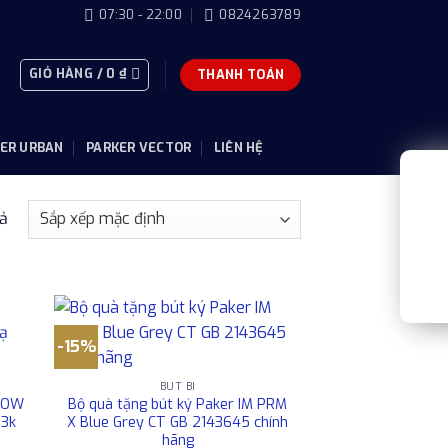
07:30 - 22:00
0824263789
GIỎ HÀNG /
0
₫
THANH TOÁN
ER URBAN
PARKER VECTOR
LIÊN HỆ
uả
-15%
BÚT BI
RROW
Bộ quà tặng bút ký Paker IM PRM
23k
X Blue Grey CT GB 2143645 chính
hãng