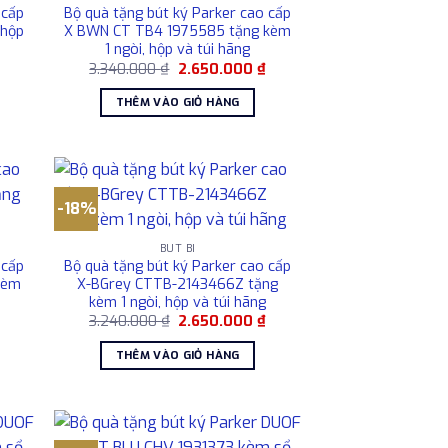
 cấp
Bộ quà tặng bút ký Parker cao cấp
 hộp
X BWN CT TB4 1975585 tặng kèm
1 ngòi, hộp và túi hãng
Giá
Giá
Giá
3.340.000
₫
2.650.000
₫
hiện
gốc
hiện
tại
là:
tại
THÊM VÀO GIỎ HÀNG
là:
3.340.000 ₫.
là:
2.650.000 ₫.
2.650.000 ₫.
-18%
BÚT BI
 cấp
Bộ quà tặng bút ký Parker cao cấp
kèm
X-BGrey CTTB-2143466Z tặng
kèm 1 ngòi, hộp và túi hãng
Giá
Giá
Giá
3.240.000
₫
2.650.000
₫
hiện
gốc
hiện
tại
là:
tại
THÊM VÀO GIỎ HÀNG
là:
3.240.000 ₫.
là:
2.650.000 ₫.
2.650.000 ₫.