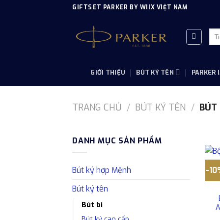
Skip
GIFTSET PARKER BY WIIX VIỆT NAM
to
content
Tì
kiế
GIỚI THIỆU
BÚT KÝ TÊN
PARKER 
TRANG CHỦ
/
BÚT KÝ TÊN
/
BÚT 
DANH MỤC SẢN PHẨM
-1
Bút ký hợp Mệnh
Bút ký tên
Bút bi
A
Bút ký cao cấp