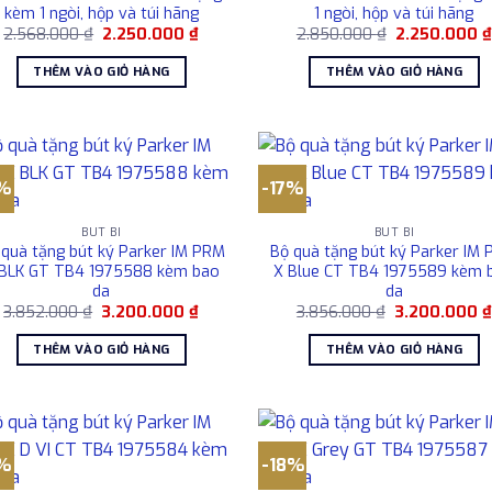
kèm 1 ngòi, hộp và túi hãng
1 ngòi, hộp và túi hãng
Giá
Giá
Giá
2.568.000
₫
2.250.000
₫
2.850.000
₫
2.250.000
gốc
hiện
gốc
là:
tại
là:
THÊM VÀO GIỎ HÀNG
THÊM VÀO GIỎ HÀNG
2.568.000 ₫.
là:
2.850.000 ₫.
2.250.000 ₫.
7%
-17%
BÚT BI
BÚT BI
 quà tặng bút ký Parker IM PRM
Bộ quà tặng bút ký Parker IM
 BLK GT TB4 1975588 kèm bao
X Blue CT TB4 1975589 kèm 
da
da
Giá
Giá
Giá
3.852.000
₫
3.200.000
₫
3.856.000
₫
3.200.000
gốc
hiện
gốc
là:
tại
là:
THÊM VÀO GIỎ HÀNG
THÊM VÀO GIỎ HÀNG
3.852.000 ₫.
là:
3.856.000 ₫.
3.200.000 ₫.
7%
-18%