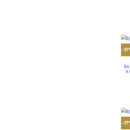
-1
Bộ
X
-1