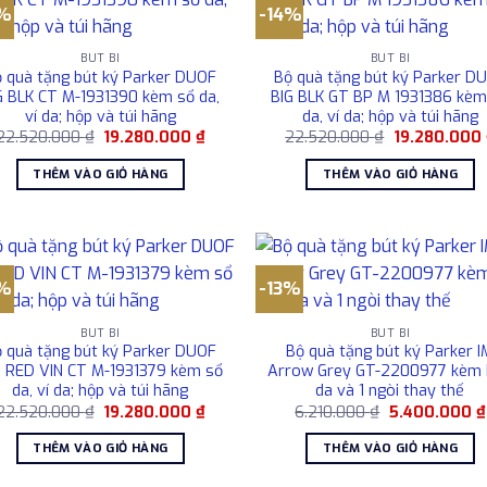
4%
-14%
BÚT BI
BÚT BI
 quà tặng bút ký Parker DUOF
Bộ quà tặng bút ký Parker D
G BLK CT M-1931390 kèm sổ da,
BIG BLK GT BP M 1931386 kèm
ví da; hộp và túi hãng
da, ví da; hộp và túi hãng
Giá
Giá
Giá
22.520.000
₫
19.280.000
₫
22.520.000
₫
19.280.000
gốc
hiện
gốc
là:
tại
là:
THÊM VÀO GIỎ HÀNG
THÊM VÀO GIỎ HÀNG
22.520.000 ₫.
là:
22.520.000 ₫
19.280.000 ₫.
4%
-13%
BÚT BI
BÚT BI
 quà tặng bút ký Parker DUOF
Bộ quà tặng bút ký Parker I
G RED VIN CT M-1931379 kèm sổ
Arrow Grey GT-2200977 kèm
da, ví da; hộp và túi hãng
da và 1 ngòi thay thế
Giá
Giá
Giá
22.520.000
₫
19.280.000
₫
6.210.000
₫
5.400.000
₫
gốc
hiện
gốc
là:
tại
là:
THÊM VÀO GIỎ HÀNG
THÊM VÀO GIỎ HÀNG
22.520.000 ₫.
là:
6.210.000 ₫.
19.280.000 ₫.