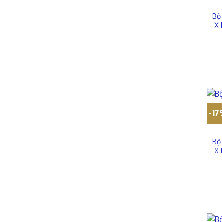
Bộ
X 
-1
Bộ
X 