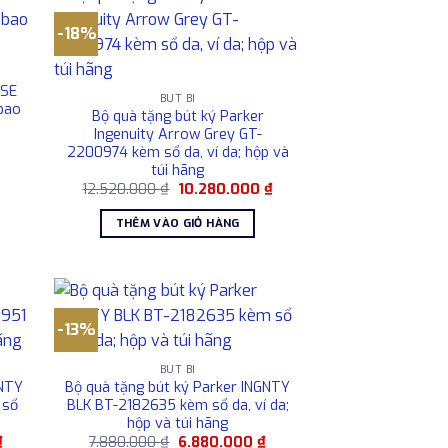
-18%
 SE
BÚT BI
bao
Bộ quà tặng bút ký Parker
Ingenuity Arrow Grey GT-
Giá
2200974 kèm sổ da, ví da; hộp và
hiện
túi hãng
tại
là:
Giá
Giá
12.520.000
₫
10.280.000
₫
4.154.000 ₫.
gốc
hiện
là:
tại
THÊM VÀO GIỎ HÀNG
12.520.000 ₫.
là:
10.280.000 ₫.
-13%
BÚT BI
GNTY
Bộ quà tặng bút ký Parker INGNTY
 sổ
BLK BT-2182635 kèm sổ da, ví da;
hộp và túi hãng
Giá
Giá
Giá
₫
7.880.000
₫
6.880.000
₫