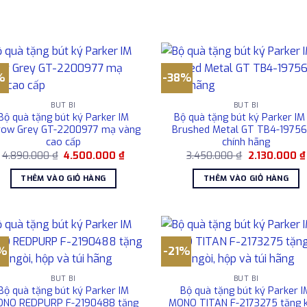
%
-38%
BÚT BI
BÚT BI
Bộ quà tặng bút ký Parker IM
Bộ quà tặng bút ký Parker IM
row Grey GT-2200977 mạ vàng
Brushed Metal GT TB4-1975
cao cấp
chính hãng
Giá
Giá
Giá
4.890.000
₫
4.500.000
₫
3.450.000
₫
2.130.000
₫
gốc
hiện
gốc
là:
tại
là:
THÊM VÀO GIỎ HÀNG
THÊM VÀO GIỎ HÀNG
4.890.000 ₫.
là:
3.450.000 ₫.
4.500.000 ₫.
2%
-21%
BÚT BI
BÚT BI
Bộ quà tặng bút ký Parker IM
Bộ quà tặng bút ký Parker I
NO REDPURP F-2190488 tặng
MONO TITAN F-2173275 tặng