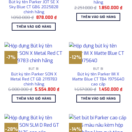
Bút ký tên Parker JOT SE X
hãng
Sky Blue CT GB6 2025828
Giá
Giá
2.251.000
₫
1.850.000
₫
gốc
hiện
chính hãng
là:
tại
Giá
Giá
THÊM VÀO GIỎ HÀNG
1.050.000
₫
878.000
₫
2.251.000 ₫.
là:
gốc
hiện
1.850
là:
tại
THÊM VÀO GIỎ HÀNG
1.050.000 ₫.
là:
878.000 ₫.
-7%
-12%
BÚT BI
BÚT BI
Bút ký tên Parker SON X
Bút ký tên Parker IM X
Metal Red CT GB 2119783
Matte Blue CT TB4 1975640
chính hãng
cao cấp
Giá
Giá
Giá
Giá
6.000.000
₫
5.554.800
₫
1.657.000
₫
1.450.000
₫
gốc
hiện
gốc
hiện
là:
tại
là:
tại
THÊM VÀO GIỎ HÀNG
THÊM VÀO GIỎ HÀNG
6.000.000 ₫.
là:
1.657.000 ₫.
là:
5.554.800 ₫.
1.450
-28%
-14%