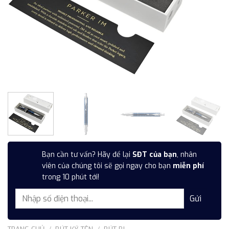
Bạn cần tư vấn? Hãy để lại
SĐT của bạn
, nhân
viên của chúng tôi sẽ gọi ngay cho bạn
miễn phí
trong 10 phút tới!
TRANG CHỦ
/
BÚT KÝ TÊN
/
BÚT BI