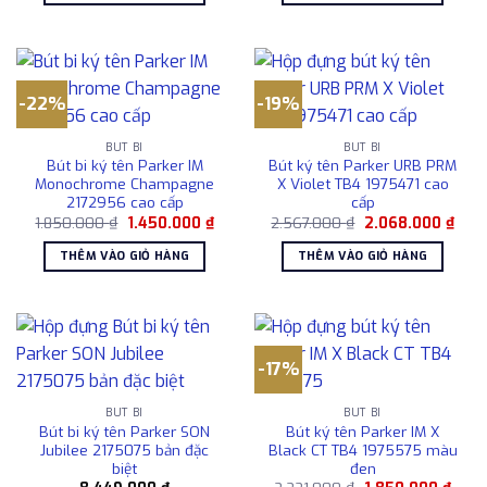
4.154.000 ₫.
5.40
-22%
-19%
BÚT BI
BÚT BI
Bút bi ký tên Parker IM
Bút ký tên Parker URB PRM
Monochrome Champagne
X Violet TB4 1975471 cao
2172956 cao cấp
cấp
Giá
Giá
Giá
Giá
1.850.000
₫
1.450.000
₫
2.567.000
₫
2.068.000
₫
gốc
hiện
gốc
hiện
là:
tại
là:
tại
THÊM VÀO GIỎ HÀNG
THÊM VÀO GIỎ HÀNG
1.850.000 ₫.
là:
2.567.000 ₫.
là:
1.450.000 ₫.
2.06
-17%
BÚT BI
BÚT BI
Bút bi ký tên Parker SON
Bút ký tên Parker IM X
Jubilee 2175075 bản đặc
Black CT TB4 1975575 màu
biệt
đen
Giá
Giá