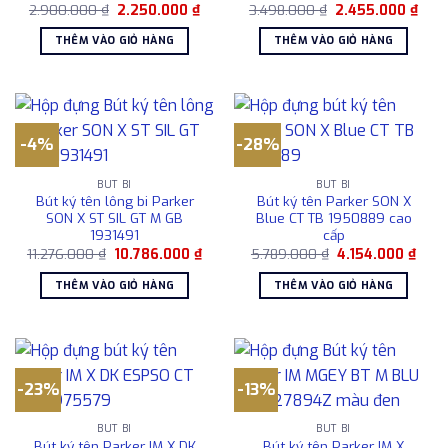
Giá
Giá
Giá
Giá
2.900.000
₫
2.250.000
₫
3.498.000
₫
2.455.000
₫
gốc
hiện
gốc
hiện
là:
tại
là:
tại
THÊM VÀO GIỎ HÀNG
THÊM VÀO GIỎ HÀNG
2.900.000 ₫.
là:
3.498.000 ₫.
là:
2.250.000 ₫.
2.45
-4%
-28%
BÚT BI
BÚT BI
Bút ký tên lông bi Parker
Bút ký tên Parker SON X
SON X ST SIL GT M GB
Blue CT TB 1950889 cao
1931491
cấp
Giá
Giá
Giá
Giá
11.276.000
₫
10.786.000
₫
5.789.000
₫
4.154.000
₫
gốc
hiện
gốc
hiện
là:
tại
là:
tại
THÊM VÀO GIỎ HÀNG
THÊM VÀO GIỎ HÀNG
11.276.000 ₫.
là:
5.789.000 ₫.
là:
10.786.000 ₫.
4.154
-23%
-13%
BÚT BI
BÚT BI
Bút ký tên Parker IM X DK
Bút ký tên Parker IM X