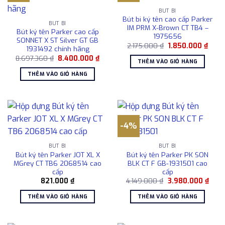
BÚT BI
Bút bi ký tên cao cấp Parker
BÚT BI
IM PRM X-Brown CT TB4 –
Bút ký tên Parker cao cấp
1975656
SONNET X ST Silver GT GB
Giá
Giá
2.175.000
₫
1.850.000
₫
1931492 chính hãng
gốc
hiện
Giá
Giá
8.697.360
₫
8.400.000
₫
là:
tại
THÊM VÀO GIỎ HÀNG
gốc
hiện
2.175.000 ₫.
là:
là:
tại
1.850
THÊM VÀO GIỎ HÀNG
8.697.360 ₫.
là:
8.400.000 ₫.
-4%
BÚT BI
BÚT BI
Bút ký tên Parker JOT XL X
Bút ký tên Parker PK SON
MGrey CT TB6 2068514 cao
BLK CT F GB-1931501 cao
cấp
cấp
Giá
Giá
821.000
₫
4.149.000
₫
3.980.000
₫
gốc
hiện
là:
tại
THÊM VÀO GIỎ HÀNG
THÊM VÀO GIỎ HÀNG
4.149.000 ₫.
là:
3.98