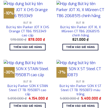
-10%
BÚT BI
BÚT BI
Bút ký tên Parker JOT X CHS
Bút ký tên Parker JOT XL X
Orange CT TB6 1953349
MGreen CT TB6 2068515
cao cấp
chính hãng
Giá
Giá
978.000
₫
878.000
₫
821.000
₫
gốc
hiện
là:
tại
THÊM VÀO GIỎ HÀNG
THÊM VÀO GIỎ HÀNG
978.000 ₫.
là:
878.000 ₫.
-30%
-7%
BÚT BI
BÚT BI
Bút ký Parker SON X STAIN
Bút ký tên Parker SON X ST
Steel CT TB 1950871 cao
Steel CT TB 1950873 màu
cấp
trắng
Giá
Giá
Giá
Giá
5.898.000
₫
4.154.000
₫
5.800.000
₫
5.400.000
₫
gốc
hiện
gốc
hiện
là:
tại
là:
tại
THÊM VÀO GIỎ HÀNG
THÊM VÀO GIỎ HÀNG
5.898.000 ₫.
là:
5.800.000 ₫.
là: