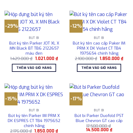
878.0
-29%
-12%
BÚT BI
BÚT BI
Bút ký tên Parker JOT XL X
Bút ký tên cao cấp Paker IM
MN Black BT TB6 2122657
PRM X DK Violet CT TB4
màu đen
1975654 chính hãng
Giá
Giá
Giá
Giá
1.429.000
₫
1.021.000
₫
2.100.000
₫
1.850.000
₫
gốc
hiện
gốc
hiện
là:
tại
là:
tại
THÊM VÀO GIỎ HÀNG
THÊM VÀO GIỎ HÀNG
1.429.000 ₫.
là:
2.100.000 ₫.
là:
1.021.000 ₫.
1.850
-15%
-17%
BÚT BI
BÚT BI
Bút ký tên Parker IM PRM X
Bút bi Parker Duofold PST
DK ESPRES CT TB4 1975652
Blue Chevron GT cao cấp
chính hãng
17.500.000
₫
Giá
Giá
14.500.000
₫
Giá
Giá
2.176.000
₫
1.850.000
₫