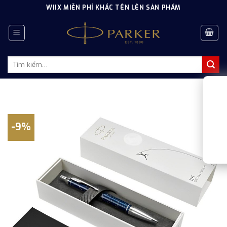
Skip
WIIX MIỄN PHÍ KHẮC TÊN LÊN SẢN PHẨM
to
content
Tìm
kiếm:
-9%