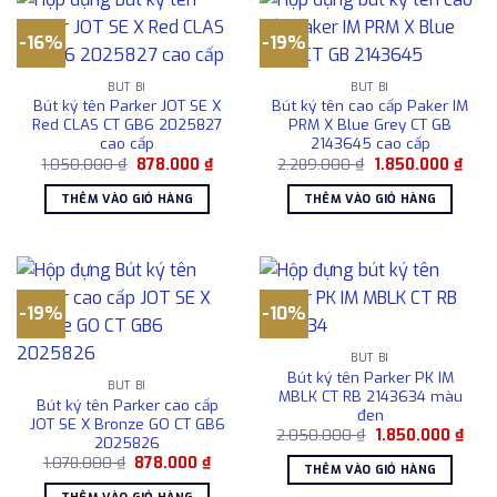
-16%
-19%
BÚT BI
BÚT BI
Bút ký tên Parker JOT SE X
Bút ký tên cao cấp Paker IM
Red CLAS CT GB6 2025827
PRM X Blue Grey CT GB
cao cấp
2143645 cao cấp
Giá
Giá
Giá
Giá
1.050.000
₫
878.000
₫
2.289.000
₫
1.850.000
₫
gốc
hiện
gốc
hiện
là:
tại
là:
tại
THÊM VÀO GIỎ HÀNG
THÊM VÀO GIỎ HÀNG
1.050.000 ₫.
là:
2.289.000 ₫.
là:
878.000 ₫.
1.85
-19%
-10%
BÚT BI
Bút ký tên Parker PK IM
BÚT BI
MBLK CT RB 2143634 màu
Bút ký tên Parker cao cấp
đen
JOT SE X Bronze GO CT GB6
Giá
Giá
2.050.000
₫
1.850.000
₫
2025826
gốc
hiện
Giá
Giá
1.078.000
₫
878.000
₫
là:
tại
THÊM VÀO GIỎ HÀNG
gốc
hiện
2.050.000 ₫.
là:
là:
tại
1.85