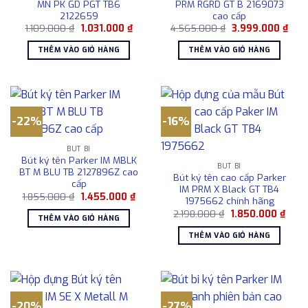
MN PK GD PGT TB6
PRM RGRD GT B 2169073
2122659
cao cấp
Giá
Giá
Giá
Giá
1.109.000
₫
1.031.000
₫
4.565.000
₫
3.999.000
₫
gốc
hiện
gốc
hiện
là:
tại
là:
tại
THÊM VÀO GIỎ HÀNG
THÊM VÀO GIỎ HÀNG
1.109.000 ₫.
là:
4.565.000 ₫.
là:
1.031.000 ₫.
3.99
-22%
-16%
BÚT BI
Bút ký tên Parker IM MBLK
BÚT BI
BT M BLU TB 2127896Z cao
Bút ký tên cao cấp Parker
cấp
IM PRM X Black GT TB4
Giá
Giá
1.855.000
₫
1.455.000
₫
1975662 chính hãng
gốc
hiện
Giá
Giá
là:
tại
2.198.000
₫
1.850.000
₫
THÊM VÀO GIỎ HÀNG
gốc
hiện
1.855.000 ₫.
là:
là:
tại
1.455.000 ₫.
THÊM VÀO GIỎ HÀNG
2.198.000 ₫.
là:
1.850
-20%
-27%