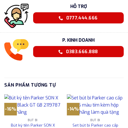
HỖ TRỢ
0777.444.666
P. KINH DOANH
0383.666.888
SẢN PHẨM TƯƠNG TỰ
-16%
-14%
BÚT BI
BÚT BI
Bút ký tên Parker SON X
Set bút bi Parker cao cấp