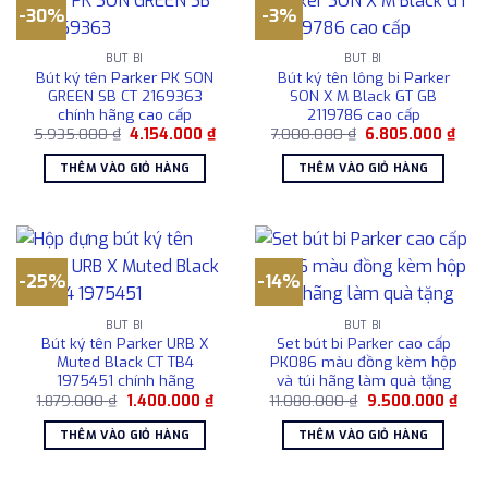
-30%
-3%
BÚT BI
BÚT BI
Bút ký tên Parker PK SON
Bút ký tên lông bi Parker
GREEN SB CT 2169363
SON X M Black GT GB
chính hãng cao cấp
2119786 cao cấp
Giá
Giá
Giá
Giá
5.935.000
₫
4.154.000
₫
7.000.000
₫
6.805.000
₫
gốc
hiện
gốc
hiện
là:
tại
là:
tại
THÊM VÀO GIỎ HÀNG
THÊM VÀO GIỎ HÀNG
5.935.000 ₫.
là:
7.000.000 ₫.
là:
4.154.000 ₫.
6.80
-25%
-14%
BÚT BI
BÚT BI
Bút ký tên Parker URB X
Set bút bi Parker cao cấp
Muted Black CT TB4
PK086 màu đồng kèm hộp
1975451 chính hãng
và túi hãng làm quà tặng
Giá
Giá
Giá
Giá
1.879.000
₫
1.400.000
₫
11.080.000
₫
9.500.000
₫
gốc
hiện
gốc
hiện
là:
tại
là:
tại
THÊM VÀO GIỎ HÀNG
THÊM VÀO GIỎ HÀNG
1.879.000 ₫.
là:
11.080.000 ₫.
là:
1.400.000 ₫.
9.50