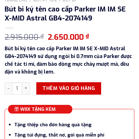
Bút bi ký tên cao cấp Parker IM IM SE
X-MID Astral GB4-2074149
Giá
Giá
2.915.000
2.650.000
₫
₫
gốc
hiện
Bút bi ký tên cao cấp Parker IM IM SE X-MID Astral
là:
tại
GB4-2074149 sử dụng ngòi bi 0.7mm của Parker được
2.915.000 ₫.
là:
chế tác tỉ mỉ, đảm bảo dòng mực chảy mượt mà, đều
2.650.000 ₫.
đặn và không bị lem.
Bút bi ký tên cao cấp Parker IM IM SE X-MID Astral GB4-207
THÊM VÀO GIỎ HÀNG
WIIX TẶNG KÈM
Tặng thiệp cho đơn hàng quà tặng
Tặng túi đựng, thắt nơ, gói quà miễn phí