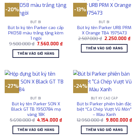
-20%
-13%
BÚT BI
BÚT BI
Bút bi ký tên Parker cao cấp
Bút ký tên Parker URB PRM
PK058 màu trắng tặng kèm
X Orange TB4 1975473
1 ngòi
Giá
Giá
2.587.000
₫
2.250.000
₫
gốc
hiện
Giá
Giá
9.500.000
₫
7.560.000
₫
là:
tại
gốc
hiện
THÊM VÀO GIỎ HÀNG
2.587.000 ₫.
là:
là:
tại
THÊM VÀO GIỎ HÀNG
2.25
9.500.000 ₫.
là:
7.560.000 ₫.
-27%
-24%
BÚT BI
BÚT KÝ CAO CẤP
Bút ký tên Parker SON X
Bút bi Parker phiên bản đặc
Black GT TB 1950784 mạ
biệt “Cá Chép Vượt Vũ Môn”
vàng 18K
– Màu Xanh
Giá
Giá
Giá
Giá
5.698.000
₫
4.154.000
₫
12.950.000
₫
9.800.000
₫
gốc
hiện
gốc
hiện
là:
tại
là:
tại
THÊM VÀO GIỎ HÀNG
THÊM VÀO GIỎ HÀNG
5.698.000 ₫.
là:
12.950.000 ₫.
là:
4.154.000 ₫.
9.8