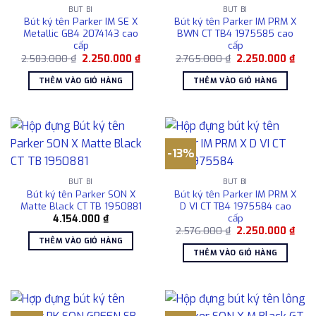
BÚT BI
BÚT BI
Bút ký tên Parker IM SE X
Bút ký tên Parker IM PRM X
Metallic GB4 2074143 cao
BWN CT TB4 1975585 cao
cấp
cấp
Giá
Giá
Giá
Giá
2.583.000
₫
2.250.000
₫
2.765.000
₫
2.250.000
₫
gốc
hiện
gốc
hiện
là:
tại
là:
tại
THÊM VÀO GIỎ HÀNG
THÊM VÀO GIỎ HÀNG
2.583.000 ₫.
là:
2.765.000 ₫.
là:
2.250.000 ₫.
2.25
-13%
BÚT BI
BÚT BI
Bút ký tên Parker SON X
Bút ký tên Parker IM PRM X
Matte Black CT TB 1950881
D VI CT TB4 1975584 cao
cấp
4.154.000
₫
Giá
Giá
2.576.000
₫
2.250.000
₫
gốc
hiện
THÊM VÀO GIỎ HÀNG
là:
tại
THÊM VÀO GIỎ HÀNG
2.576.000 ₫.
là:
2.25