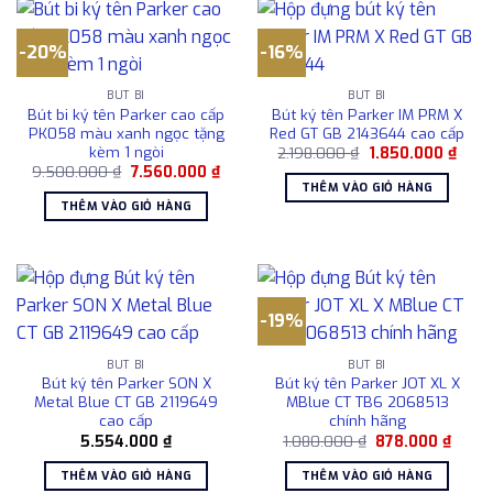
-20%
-16%
BÚT BI
BÚT BI
Bút bi ký tên Parker cao cấp
Bút ký tên Parker IM PRM X
PK058 màu xanh ngọc tặng
Red GT GB 2143644 cao cấp
kèm 1 ngòi
Giá
Giá
2.198.000
₫
1.850.000
₫
gốc
hiện
Giá
Giá
9.500.000
₫
7.560.000
₫
là:
tại
gốc
hiện
THÊM VÀO GIỎ HÀNG
2.198.000 ₫.
là:
là:
tại
THÊM VÀO GIỎ HÀNG
1.850
9.500.000 ₫.
là:
7.560.000 ₫.
-19%
BÚT BI
BÚT BI
Bút ký tên Parker SON X
Bút ký tên Parker JOT XL X
Metal Blue CT GB 2119649
MBlue CT TB6 2068513
cao cấp
chính hãng
Giá
Giá
5.554.000
₫
1.080.000
₫
878.000
₫
gốc
hiện
là:
tại
THÊM VÀO GIỎ HÀNG
THÊM VÀO GIỎ HÀNG
1.080.000 ₫.
là: