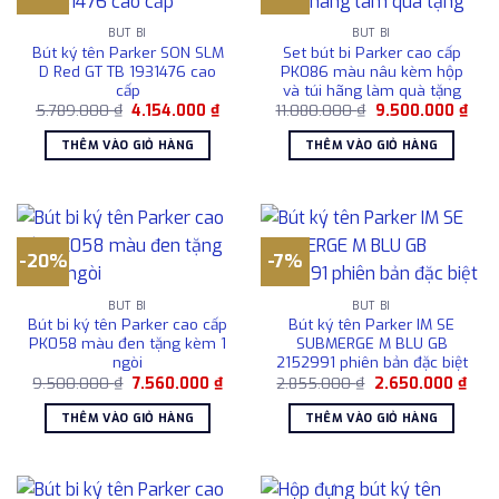
BÚT BI
BÚT BI
Bút ký tên Parker SON SLM
Set bút bi Parker cao cấp
D Red GT TB 1931476 cao
PK086 màu nâu kèm hộp
cấp
và túi hãng làm quà tặng
Giá
Giá
Giá
Giá
5.789.000
₫
4.154.000
₫
11.080.000
₫
9.500.000
₫
gốc
hiện
gốc
hiện
là:
tại
là:
tại
THÊM VÀO GIỎ HÀNG
THÊM VÀO GIỎ HÀNG
5.789.000 ₫.
là:
11.080.000 ₫.
là:
4.154.000 ₫.
9.50
-20%
-7%
BÚT BI
BÚT BI
Bút bi ký tên Parker cao cấp
Bút ký tên Parker IM SE
PK058 màu đen tặng kèm 1
SUBMERGE M BLU GB
ngòi
2152991 phiên bản đặc biệt
Giá
Giá
Giá
Giá
9.500.000
₫
7.560.000
₫
2.855.000
₫
2.650.000
₫
gốc
hiện
gốc
hiện
là:
tại
là:
tại
THÊM VÀO GIỎ HÀNG
THÊM VÀO GIỎ HÀNG
9.500.000 ₫.
là:
2.855.000 ₫.
là:
7.560.000 ₫.
2.65