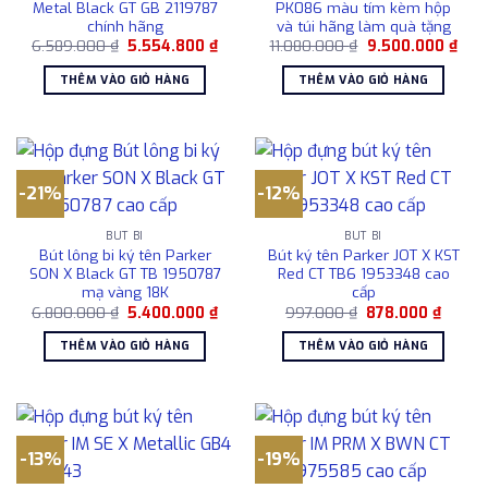
Metal Black GT GB 2119787
PK086 màu tím kèm hộp
chính hãng
và túi hãng làm quà tặng
Giá
Giá
Giá
Giá
6.589.000
₫
5.554.800
₫
11.080.000
₫
9.500.000
₫
gốc
hiện
gốc
hiện
là:
tại
là:
tại
THÊM VÀO GIỎ HÀNG
THÊM VÀO GIỎ HÀNG
6.589.000 ₫.
là:
11.080.000 ₫.
là:
5.554.800 ₫.
9.50
-21%
-12%
BÚT BI
BÚT BI
Bút lông bi ký tên Parker
Bút ký tên Parker JOT X KST
SON X Black GT TB 1950787
Red CT TB6 1953348 cao
mạ vàng 18K
cấp
Giá
Giá
Giá
Giá
6.800.000
₫
5.400.000
₫
997.000
₫
878.000
₫
gốc
hiện
gốc
hiện
là:
tại
là:
tại
THÊM VÀO GIỎ HÀNG
THÊM VÀO GIỎ HÀNG
6.800.000 ₫.
là:
997.000 ₫.
là:
5.400.000 ₫.
878.00
-13%
-19%