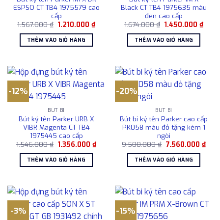
ESPSO CT TB4 1975579 cao
Black CT TB4 1975635 màu
cấp
đen cao cấp
Giá
Giá
Giá
Giá
1.567.000
₫
1.210.000
₫
1.674.000
₫
1.450.000
₫
gốc
hiện
gốc
hiện
là:
tại
là:
tại
THÊM VÀO GIỎ HÀNG
THÊM VÀO GIỎ HÀNG
1.567.000 ₫.
là:
1.674.000 ₫.
là:
1.210.000 ₫.
1.450
-12%
-20%
BÚT BI
BÚT BI
Bút ký tên Parker URB X
Bút bi ký tên Parker cao cấp
VIBR Magenta CT TB4
PK058 màu đỏ tặng kèm 1
1975445 cao cấp
ngòi
Giá
Giá
Giá
Giá
1.546.000
₫
1.356.000
₫
9.500.000
₫
7.560.000
₫
gốc
hiện
gốc
hiện
là:
tại
là:
tại
THÊM VÀO GIỎ HÀNG
THÊM VÀO GIỎ HÀNG
1.546.000 ₫.
là:
9.500.000 ₫.
là:
1.356.000 ₫.
7.56
-3%
-15%