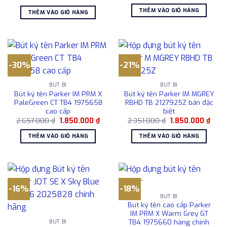
gốc
hiện
gốc
hiện
là:
tại
là:
tại
THÊM VÀO GIỎ HÀNG
THÊM VÀO GIỎ HÀNG
17.500.000 ₫.
là:
2.176.000 ₫.
là:
14.500.000
1.850.000 ₫.
-30%
-21%
BÚT BI
BÚT BI
Bút ký tên Parker IM PRM X
Bút ký tên Parker IM MGREY
PaleGreen CT TB4 1975658
RBHD TB 2127925Z bản đặc
cao cấp
biệt
Giá
Giá
Giá
Giá
2.657.000
₫
1.850.000
₫
2.351.000
₫
1.850.000
₫
gốc
hiện
gốc
hiện
là:
tại
là:
tại
THÊM VÀO GIỎ HÀNG
THÊM VÀO GIỎ HÀNG
2.657.000 ₫.
là:
2.351.000 ₫.
là:
1.850.000 ₫.
1.850
-16%
-18%
BÚT BI
Bút ký tên cao cấp Parker
IM PRM X Warm Grey GT
TB4 1975660 hàng chính
BÚT BI