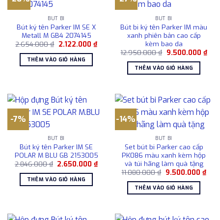
BÚT BI
BÚT BI
Bút ký tên Parker IM SE X
Bút bi ký tên Parker IM màu
Metall M GB4 2074145
xanh phiên bản cao cấp
kèm bao da
Giá
Giá
2.654.000
₫
2.122.000
₫
gốc
hiện
Giá
Giá
12.950.000
₫
9.500.000
₫
là:
tại
gốc
hiện
THÊM VÀO GIỎ HÀNG
2.654.000 ₫.
là:
là:
tại
THÊM VÀO GIỎ HÀNG
2.122.000 ₫.
12.950.000 ₫.
là:
9.5
-7%
-14%
BÚT BI
BÚT BI
Bút ký tên Parker IM SE
Set bút bi Parker cao cấp
POLAR M BLU GB 2153005
PK086 màu xanh kèm hộp
và túi hãng làm quà tặng
Giá
Giá
2.846.000
₫
2.650.000
₫
gốc
hiện
Giá
Giá
11.080.000
₫
9.500.000
₫
là:
tại
gốc
hiện
THÊM VÀO GIỎ HÀNG
2.846.000 ₫.
là:
là:
tại
THÊM VÀO GIỎ HÀNG
2.650.000 ₫.
11.080.000 ₫.
là:
9.50