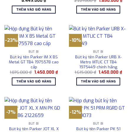
8.449.000
₫
2.221.000
₫
1.850.000
₫
gốc
hiện
là:
tại
THÊM VÀO GIỎ HÀNG
THÊM VÀO GIỎ HÀNG
2.221.000 ₫.
là:
1.850
-23%
-10%
BÚT BI
BÚT BI
Bút ký tên Parker IM X BS
Bút ký tên Parker URB X-
Metal GT TB4 1975578 cao
Metro MTLIC CT TB4
cấp
1975449 chính hãng
Giá
Giá
Giá
Giá
1.876.000
₫
1.450.000
₫
1.615.000
₫
1.450.000
₫
gốc
hiện
gốc
hiện
là:
tại
là:
tại
THÊM VÀO GIỎ HÀNG
THÊM VÀO GIỎ HÀNG
1.876.000 ₫.
là:
1.615.000 ₫.
là:
1.450.000 ₫.
1.450
-7%
-12%
BÚT BI
BÚT BI
Bút ký tên Parker JOT XL X
Bút ký tên Parker PK 51