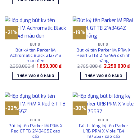
THÊM VÀO GIỎ HÀNG
1.078.000 ₫.
là:
878.000 ₫.
-21%
-19%
BÚT BI
BÚT BI
Bút ký tên Parker IM
Bút ký tên Parker IM PRM X
Achromatic Black 2127743
Pearl GTTB 2143464Z chính
màu đen
hãng
Giá
Giá
Giá
Giá
2.350.000
₫
1.850.000
₫
2.765.000
₫
2.250.000
₫
gốc
hiện
gốc
hiện
là:
tại
là:
tại
THÊM VÀO GIỎ HÀNG
THÊM VÀO GIỎ HÀNG
2.350.000 ₫.
là:
2.765.000 ₫.
là:
1.850.000 ₫.
2.25
-22%
-30%
BÚT BI
BÚT BI
Bút ký tên Parker IM PRM X
Bút bi lông ký tên Parker
Red GT TB 2143465Z cao
URB PRM X Viole TB4
cấp
1975537 cao cấp