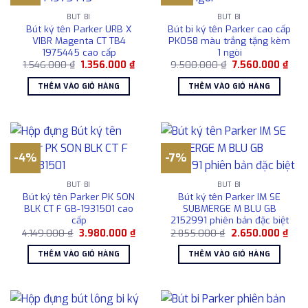
BÚT BI
BÚT BI
Bút ký tên Parker URB X
Bút bi ký tên Parker cao cấp
VIBR Magenta CT TB4
PK058 màu trắng tặng kèm
1975445 cao cấp
1 ngòi
Giá
Giá
Giá
Giá
1.546.000
₫
1.356.000
₫
9.500.000
₫
7.560.000
₫
gốc
hiện
gốc
hiện
là:
tại
là:
tại
THÊM VÀO GIỎ HÀNG
THÊM VÀO GIỎ HÀNG
1.546.000 ₫.
là:
9.500.000 ₫.
là:
1.356.000 ₫.
7.56
-4%
-7%
BÚT BI
BÚT BI
Bút ký tên Parker PK SON
Bút ký tên Parker IM SE
BLK CT F GB-1931501 cao
SUBMERGE M BLU GB
cấp
2152991 phiên bản đặc biệt
Giá
Giá
Giá
Giá
4.149.000
₫
3.980.000
₫
2.855.000
₫
2.650.000
₫
gốc
hiện
gốc
hiện
là:
tại
là:
tại
THÊM VÀO GIỎ HÀNG
THÊM VÀO GIỎ HÀNG
4.149.000 ₫.
là:
2.855.000 ₫.
là:
3.980.000 ₫.
2.65