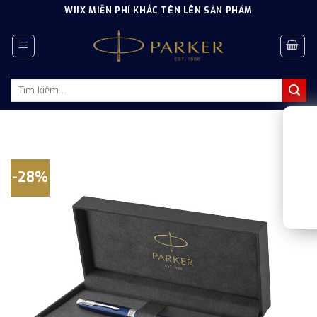
Skip
WIIX MIỄN PHÍ KHẮC TÊN LÊN SẢN PHẨM
to
content
Tìm
kiếm:
-28%