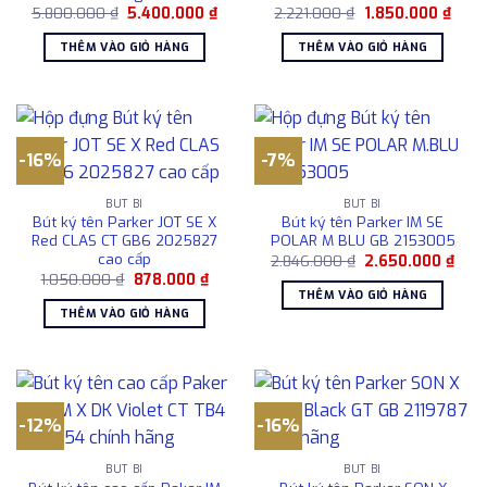
Giá
Giá
Giá
Giá
5.800.000
₫
5.400.000
₫
2.221.000
₫
1.850.000
₫
gốc
hiện
gốc
hiện
là:
tại
là:
tại
THÊM VÀO GIỎ HÀNG
THÊM VÀO GIỎ HÀNG
5.800.000 ₫.
là:
2.221.000 ₫.
là:
5.400.000 ₫.
1.850
-16%
-7%
BÚT BI
BÚT BI
Bút ký tên Parker JOT SE X
Bút ký tên Parker IM SE
Red CLAS CT GB6 2025827
POLAR M BLU GB 2153005
cao cấp
Giá
Giá
2.846.000
₫
2.650.000
₫
gốc
hiện
Giá
Giá
1.050.000
₫
878.000
₫
là:
tại
gốc
hiện
THÊM VÀO GIỎ HÀNG
2.846.000 ₫.
là:
là:
tại
THÊM VÀO GIỎ HÀNG
2.65
1.050.000 ₫.
là:
878.000 ₫.
-12%
-16%
BÚT BI
BÚT BI