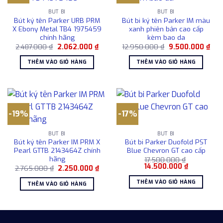
BÚT BI
BÚT BI
Bút ký tên Parker URB PRM
Bút bi ký tên Parker IM màu
X Ebony Metal TB4 1975459
xanh phiên bản cao cấp
chính hãng
kèm bao da
Giá
Giá
Giá
Giá
2.487.000
₫
2.062.000
₫
12.950.000
₫
9.500.000
₫
gốc
hiện
gốc
hiện
là:
tại
là:
tại
THÊM VÀO GIỎ HÀNG
THÊM VÀO GIỎ HÀNG
2.487.000 ₫.
là:
12.950.000 ₫.
là:
2.062.000 ₫.
9.5
-19%
-17%
BÚT BI
BÚT BI
Bút ký tên Parker IM PRM X
Bút bi Parker Duofold PST
Pearl GTTB 2143464Z chính
Blue Chevron GT cao cấp
hãng
17.500.000
₫
Giá
Giá
14.500.000
₫
Giá
Giá
2.765.000
₫
2.250.000
₫
gốc
hiện
gốc
hiện
là:
tại
là:
tại
THÊM VÀO GIỎ HÀNG
THÊM VÀO GIỎ HÀNG
17.500.000 ₫.
là:
2.765.000 ₫.
là:
14.500.000
2.250.000 ₫.