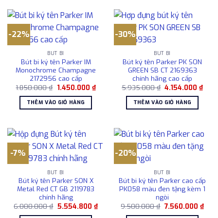
-22%
-30%
BÚT BI
BÚT BI
Bút bi ký tên Parker IM
Bút ký tên Parker PK SON
Monochrome Champagne
GREEN SB CT 2169363
2172956 cao cấp
chính hãng cao cấp
Giá
Giá
Giá
Giá
1.850.000
₫
1.450.000
₫
5.935.000
₫
4.154.000
₫
gốc
hiện
gốc
hiện
là:
tại
là:
tại
THÊM VÀO GIỎ HÀNG
THÊM VÀO GIỎ HÀNG
1.850.000 ₫.
là:
5.935.000 ₫.
là:
1.450.000 ₫.
4.15
-7%
-20%
BÚT BI
BÚT BI
Bút ký tên Parker SON X
Bút bi ký tên Parker cao cấp
Metal Red CT GB 2119783
PK058 màu đen tặng kèm 1
chính hãng
ngòi
Giá
Giá
Giá
Giá
6.000.000
₫
5.554.800
₫
9.500.000
₫
7.560.000
₫
gốc
hiện
gốc
hiện