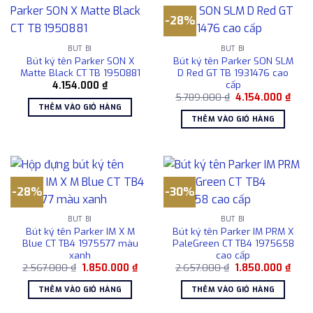
-28%
BÚT BI
BÚT BI
Bút ký tên Parker SON X
Bút ký tên Parker SON SLM
Matte Black CT TB 1950881
D Red GT TB 1931476 cao
cấp
4.154.000
₫
Giá
Giá
5.789.000
₫
4.154.000
₫
gốc
hiện
THÊM VÀO GIỎ HÀNG
là:
tại
THÊM VÀO GIỎ HÀNG
5.789.000 ₫.
là:
4.154
-28%
-30%
BÚT BI
BÚT BI
Bút ký tên Parker IM X M
Bút ký tên Parker IM PRM X
Blue CT TB4 1975577 màu
PaleGreen CT TB4 1975658
xanh
cao cấp
Giá
Giá
Giá
Giá
2.567.000
₫
1.850.000
₫
2.657.000
₫
1.850.000
₫
gốc
hiện
gốc
hiện
là:
tại
là:
tại
THÊM VÀO GIỎ HÀNG
THÊM VÀO GIỎ HÀNG
2.567.000 ₫.
là:
2.657.000 ₫.
là:
1.850.000 ₫.
1.850