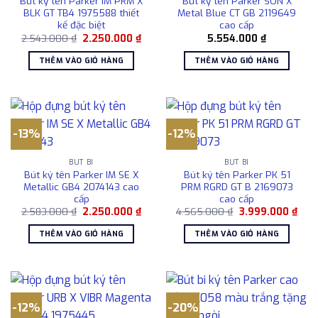
Bút ký tên Parker IM PRM X
Bút ký tên Parker SON X
BLK GT TB4 1975588 thiết
Metal Blue CT GB 2119649
kế đặc biệt
cao cấp
Giá
Giá
2.543.000
₫
2.250.000
₫
5.554.000
₫
gốc
hiện
là:
tại
THÊM VÀO GIỎ HÀNG
THÊM VÀO GIỎ HÀNG
2.543.000 ₫.
là:
2.250.000 ₫.
-13%
-12%
BÚT BI
BÚT BI
Bút ký tên Parker IM SE X
Bút ký tên Parker PK 51
Metallic GB4 2074143 cao
PRM RGRD GT B 2169073
cấp
cao cấp
Giá
Giá
Giá
Giá
2.583.000
₫
2.250.000
₫
4.565.000
₫
3.999.000
₫
gốc
hiện
gốc
hiện
là:
tại
là:
tại
THÊM VÀO GIỎ HÀNG
THÊM VÀO GIỎ HÀNG
2.583.000 ₫.
là:
4.565.000 ₫.
là:
2.250.000 ₫.
3.99
-12%
-20%