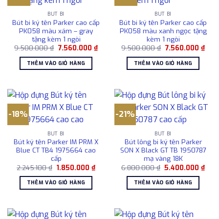
BÚT BI
BÚT BI
Bút bi ký tên Parker cao cấp
Bút bi ký tên Parker cao cấp
PK058 màu xám – gray
PK058 màu xanh ngọc tặng
tặng kèm 1 ngòi
kèm 1 ngòi
Giá
Giá
Giá
Giá
9.500.000
₫
7.560.000
₫
9.500.000
₫
7.560.000
₫
gốc
hiện
gốc
hiện
là:
tại
là:
tại
THÊM VÀO GIỎ HÀNG
THÊM VÀO GIỎ HÀNG
9.500.000 ₫.
là:
9.500.000 ₫.
là:
7.560.000 ₫.
7.56
-18%
-21%
BÚT BI
BÚT BI
Bút ký tên Parker IM PRM X
Bút lông bi ký tên Parker
Blue CT TB4 1975664 cao
SON X Black GT TB 1950787
cấp
mạ vàng 18K
Giá
Giá
Giá
Giá
2.245.100
₫
1.850.000
₫
6.800.000
₫
5.400.000
₫
gốc
hiện
gốc
hiện
là:
tại
là:
tại
THÊM VÀO GIỎ HÀNG
THÊM VÀO GIỎ HÀNG
2.245.100 ₫.
là:
6.800.000 ₫.
là:
1.850.000 ₫.
5.40