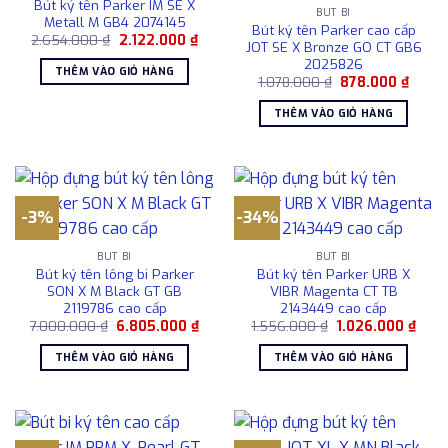
Bút ký tên Parker IM SE X
BÚT BI
Metall M GB4 2074145
Bút ký tên Parker cao cấp
Giá
Giá
2.654.000
₫
2.122.000
₫
JOT SE X Bronze GO CT GB6
gốc
hiện
2025826
là:
tại
THÊM VÀO GIỎ HÀNG
2.654.000 ₫.
là:
Giá
Giá
1.078.000
₫
878.000
₫
2.122.000 ₫.
gốc
hiện
là:
tại
THÊM VÀO GIỎ HÀNG
1.078.000 ₫.
là:
878.0
-3%
-34%
BÚT BI
BÚT BI
Bút ký tên lông bi Parker
Bút ký tên Parker URB X
SON X M Black GT GB
VIBR Magenta CT TB
2119786 cao cấp
2143449 cao cấp
Giá
Giá
Giá
Giá
7.000.000
₫
6.805.000
₫
1.556.000
₫
1.026.000
₫
gốc
hiện
gốc
hiện
là:
tại
là:
tại
THÊM VÀO GIỎ HÀNG
THÊM VÀO GIỎ HÀNG
7.000.000 ₫.
là:
1.556.000 ₫.
là:
6.805.000 ₫.
1.026