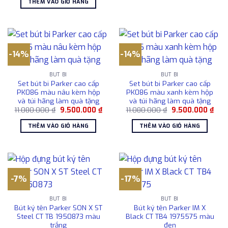
THÊM VÀO GIỎ HÀNG
1.850
1.674.000 ₫.
là:
1.450.000 ₫.
-14%
-14%
BÚT BI
BÚT BI
Set bút bi Parker cao cấp
Set bút bi Parker cao cấp
PK086 màu nâu kèm hộp
PK086 màu xanh kèm hộp
và túi hãng làm quà tặng
và túi hãng làm quà tặng
Giá
Giá
Giá
Giá
11.080.000
₫
9.500.000
₫
11.080.000
₫
9.500.000
₫
gốc
hiện
gốc
hiện
là:
tại
là:
tại
THÊM VÀO GIỎ HÀNG
THÊM VÀO GIỎ HÀNG
11.080.000 ₫.
là:
11.080.000 ₫.
là:
9.500.000 ₫.
9.50
-7%
-17%
BÚT BI
BÚT BI
Bút ký tên Parker SON X ST
Bút ký tên Parker IM X
Steel CT TB 1950873 màu
Black CT TB4 1975575 màu
trắng
đen