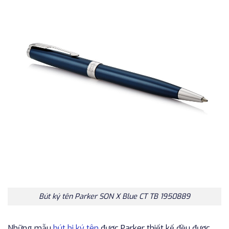
Bút ký tên Parker SON X Blue CT TB 1950889
Những mẫu
bút bi ký tên
được Parker thiết kế đều được