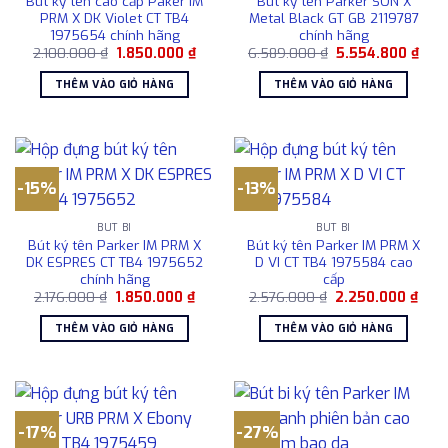
Bút ký tên cao cấp Paker IM
Bút ký tên Parker SON X
PRM X DK Violet CT TB4
Metal Black GT GB 2119787
1975654 chính hãng
chính hãng
Giá
Giá
Giá
Giá
2.100.000
₫
1.850.000
₫
6.589.000
₫
5.554.800
₫
gốc
hiện
gốc
hiện
là:
tại
là:
tại
THÊM VÀO GIỎ HÀNG
THÊM VÀO GIỎ HÀNG
2.100.000 ₫.
là:
6.589.000 ₫.
là:
1.850.000 ₫.
5.55
-15%
-13%
BÚT BI
BÚT BI
Bút ký tên Parker IM PRM X
Bút ký tên Parker IM PRM X
DK ESPRES CT TB4 1975652
D VI CT TB4 1975584 cao
chính hãng
cấp
Giá
Giá
Giá
Giá
2.176.000
₫
1.850.000
₫
2.576.000
₫
2.250.000
₫
gốc
hiện
gốc
hiện
là:
tại
là:
tại
THÊM VÀO GIỎ HÀNG
THÊM VÀO GIỎ HÀNG
2.176.000 ₫.
là:
2.576.000 ₫.
là:
1.850.000 ₫.
2.25
-17%
-27%