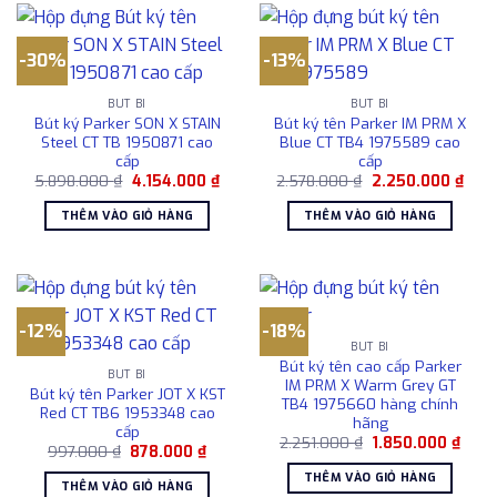
-30%
-13%
BÚT BI
BÚT BI
Bút ký Parker SON X STAIN
Bút ký tên Parker IM PRM X
Steel CT TB 1950871 cao
Blue CT TB4 1975589 cao
cấp
cấp
Giá
Giá
Giá
Giá
5.898.000
₫
4.154.000
₫
2.578.000
₫
2.250.000
₫
gốc
hiện
gốc
hiện
là:
tại
là:
tại
THÊM VÀO GIỎ HÀNG
THÊM VÀO GIỎ HÀNG
5.898.000 ₫.
là:
2.578.000 ₫.
là:
4.154.000 ₫.
2.25
-12%
-18%
BÚT BI
Bút ký tên cao cấp Parker
BÚT BI
IM PRM X Warm Grey GT
Bút ký tên Parker JOT X KST
TB4 1975660 hàng chính
Red CT TB6 1953348 cao
hãng
cấp
Giá
Giá
2.251.000
₫
1.850.000
₫
Giá
Giá
997.000
₫
878.000
₫
gốc
hiện
gốc
hiện
là:
tại
THÊM VÀO GIỎ HÀNG
là:
tại
2.251.000 ₫.
là:
THÊM VÀO GIỎ HÀNG
997.000 ₫.
là: