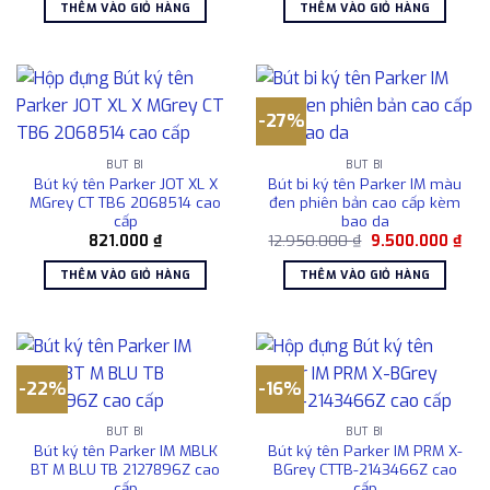
là:
tại
là:
tại
THÊM VÀO GIỎ HÀNG
THÊM VÀO GIỎ HÀNG
6.000.000 ₫.
là:
9.500.000 ₫.
là:
5.554.800 ₫.
7.56
-27%
BÚT BI
BÚT BI
Bút ký tên Parker JOT XL X
Bút bi ký tên Parker IM màu
MGrey CT TB6 2068514 cao
đen phiên bản cao cấp kèm
cấp
bao da
Giá
Giá
821.000
₫
12.950.000
₫
9.500.000
₫
gốc
hiện
là:
tại
THÊM VÀO GIỎ HÀNG
THÊM VÀO GIỎ HÀNG
12.950.000 ₫.
là:
9.5
-22%
-16%
BÚT BI
BÚT BI
Bút ký tên Parker IM MBLK
Bút ký tên Parker IM PRM X-
BT M BLU TB 2127896Z cao
BGrey CTTB-2143466Z cao
cấp
cấp