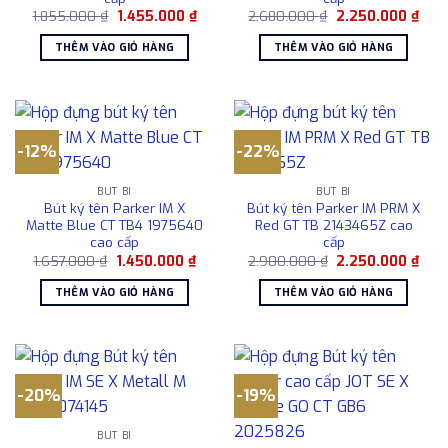
Giá
Giá
Giá
Giá
1.855.000
₫
1.455.000
₫
2.680.000
₫
2.250.000
₫
gốc
hiện
gốc
hiện
là:
tại
là:
tại
THÊM VÀO GIỎ HÀNG
THÊM VÀO GIỎ HÀNG
1.855.000 ₫.
là:
2.680.000 ₫.
là:
1.455.000 ₫.
2.25
-12%
-22%
BÚT BI
BÚT BI
Bút ký tên Parker IM X
Bút ký tên Parker IM PRM X
Matte Blue CT TB4 1975640
Red GT TB 2143465Z cao
cao cấp
cấp
Giá
Giá
Giá
Giá
1.657.000
₫
1.450.000
₫
2.900.000
₫
2.250.000
₫
gốc
hiện
gốc
hiện
là:
tại
là:
tại
THÊM VÀO GIỎ HÀNG
THÊM VÀO GIỎ HÀNG
1.657.000 ₫.
là:
2.900.000 ₫.
là:
1.450.000 ₫.
2.25
-20%
-19%
BÚT BI