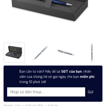
Bạn cần tư vấn? Hãy để lại
SĐT của bạn
, nhân
viên của chúng tôi sẽ gọi ngay cho bạn
miễn phí
trong 10 phút tới!
TRANG CHỦ
/
BÚT KÝ TÊN
/
BÚT BI