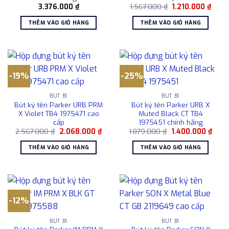
Giá
Giá
3.376.000
₫
1.567.000
₫
1.210.000
₫
gốc
hiện
là:
tại
THÊM VÀO GIỎ HÀNG
THÊM VÀO GIỎ HÀNG
1.567.000 ₫.
là:
1.210
-19%
-25%
BÚT BI
BÚT BI
Bút ký tên Parker URB PRM
Bút ký tên Parker URB X
X Violet TB4 1975471 cao
Muted Black CT TB4
cấp
1975451 chính hãng
Giá
Giá
Giá
Giá
2.567.000
₫
2.068.000
₫
1.879.000
₫
1.400.000
₫
gốc
hiện
gốc
hiện
là:
tại
là:
tại
THÊM VÀO GIỎ HÀNG
THÊM VÀO GIỎ HÀNG
2.567.000 ₫.
là:
1.879.000 ₫.
là:
2.068.000 ₫.
1.400
-12%
BÚT BI
BÚT BI