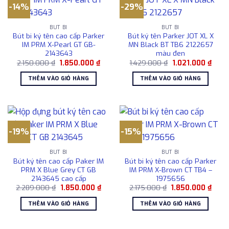
-14%
-29%
BÚT BI
BÚT BI
Bút bi ký tên cao cấp Parker
Bút ký tên Parker JOT XL X
IM PRM X-Pearl GT GB-
MN Black BT TB6 2122657
2143643
màu đen
Giá
Giá
Giá
Giá
2.150.000
₫
1.850.000
₫
1.429.000
₫
1.021.000
₫
gốc
hiện
gốc
hiện
là:
tại
là:
tại
THÊM VÀO GIỎ HÀNG
THÊM VÀO GIỎ HÀNG
2.150.000 ₫.
là:
1.429.000 ₫.
là:
1.850.000 ₫.
1.021
-19%
-15%
BÚT BI
BÚT BI
Bút ký tên cao cấp Paker IM
Bút bi ký tên cao cấp Parker
PRM X Blue Grey CT GB
IM PRM X-Brown CT TB4 –
2143645 cao cấp
1975656
Giá
Giá
Giá
Giá
2.289.000
₫
1.850.000
₫
2.175.000
₫
1.850.000
₫
gốc
hiện
gốc
hiện
là:
tại
là:
tại
THÊM VÀO GIỎ HÀNG
THÊM VÀO GIỎ HÀNG
2.289.000 ₫.
là:
2.175.000 ₫.
là:
1.850.000 ₫.
1.850