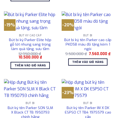
1.850
878.000 ₫.
-19%
-20%
BÚT KÝ CAO CẤP
BÚT BI
Bút bi ký Parker Elite hộp
Bút bi ký tên Parker cao cấp
gỗ lót nhung sang trọng
PK058 màu đỏ tặng kèm 1
làm quà tặng, sưu tầm
ngòi
Giá
Giá
12.950.000
₫
9.500.000
₫
7.560.000
₫
Giá
Giá
gốc
hiện
10.500.000
₫
gốc
hiện
là:
tại
THÊM VÀO GIỎ HÀNG
là:
tại
9.500.000 ₫.
là:
THÊM VÀO GIỎ HÀNG
12.950.000 ₫.
là:
7.56
10.500.000 ₫.
-23%
BÚT BI
BÚT BI
Bút ký tên Parker SON SLM
Bút ký tên Parker IM X DK
X Black CT TB 1950793
ESPSO CT TB4 1975579 cao
chính hãng
cấp