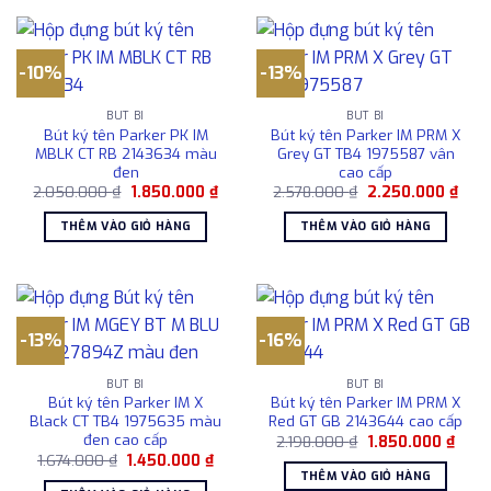
-10%
-13%
BÚT BI
BÚT BI
Bút ký tên Parker PK IM
Bút ký tên Parker IM PRM X
MBLK CT RB 2143634 màu
Grey GT TB4 1975587 vân
đen
cao cấp
Giá
Giá
Giá
Giá
2.050.000
₫
1.850.000
₫
2.578.000
₫
2.250.000
₫
gốc
hiện
gốc
hiện
là:
tại
là:
tại
THÊM VÀO GIỎ HÀNG
THÊM VÀO GIỎ HÀNG
2.050.000 ₫.
là:
2.578.000 ₫.
là:
1.850.000 ₫.
2.25
-13%
-16%
BÚT BI
BÚT BI
Bút ký tên Parker IM X
Bút ký tên Parker IM PRM X
Black CT TB4 1975635 màu
Red GT GB 2143644 cao cấp
đen cao cấp
Giá
Giá
2.198.000
₫
1.850.000
₫
gốc
hiện
Giá
Giá
1.674.000
₫
1.450.000
₫
là:
tại
gốc
hiện
THÊM VÀO GIỎ HÀNG
2.198.000 ₫.
là:
là:
tại