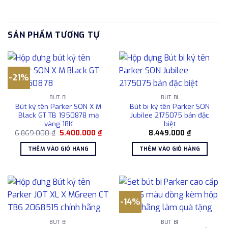
SẢN PHẨM TƯƠNG TỰ
-21%
BÚT BI
BÚT BI
Bút ký tên Parker SON X M
Bút bi ký tên Parker SON
Black GT TB 1950878 mạ
Jubilee 2175075 bản đặc
vàng 18K
biệt
Giá
Giá
6.869.000
₫
5.400.000
₫
8.449.000
₫
gốc
hiện
là:
tại
THÊM VÀO GIỎ HÀNG
THÊM VÀO GIỎ HÀNG
6.869.000 ₫.
là:
5.400.000 ₫.
-14%
BÚT BI
BÚT BI