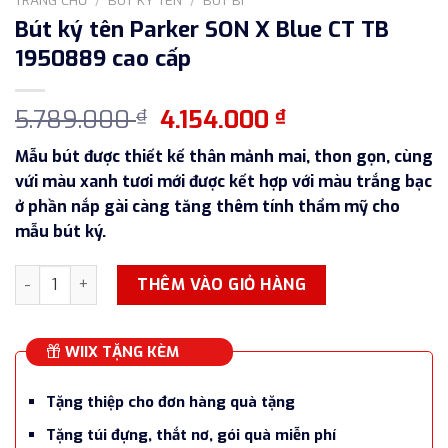
Bút ký tên Parker SON X Blue CT TB
1950889 cao cấp
Giá
Giá
5.789.000
4.154.000
₫
₫
gốc
hiện
Mẫu bút được thiết kế thân mảnh mai, thon gọn, cùng
là:
tại
vứi màu xanh tươi mới được kết hợp với màu trắng bạc
5.789.000 ₫.
là:
ở phần nắp gài càng tăng thêm tính thẩm mỹ cho
4.154.000 ₫.
mẫu bút ký.
Bút ký tên Parker SON X Blue CT TB 1950889 cao cấp số lượ
THÊM VÀO GIỎ HÀNG
WIIX TẶNG KÈM
Tặng thiệp cho đơn hàng quà tặng
Tặng túi đựng, thắt nơ, gói quà miễn phí