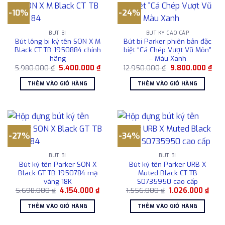
-10%
-24%
BÚT BI
BÚT KÝ CAO CẤP
Bút lông bi ký tên SON X M
Bút bi Parker phiên bản đặc
Black CT TB 1950884 chính
biệt “Cá Chép Vượt Vũ Môn”
hãng
– Màu Xanh
Giá
Giá
Giá
Giá
5.980.000
₫
5.400.000
₫
12.950.000
₫
9.800.000
₫
gốc
hiện
gốc
hiện
là:
tại
là:
tại
THÊM VÀO GIỎ HÀNG
THÊM VÀO GIỎ HÀNG
5.980.000 ₫.
là:
12.950.000 ₫.
là:
5.400.000 ₫.
9.8
-27%
-34%
BÚT BI
BÚT BI
Bút ký tên Parker SON X
Bút ký tên Parker URB X
Black GT TB 1950784 mạ
Muted Black CT TB
vàng 18K
S0735950 cao cấp
Giá
Giá
Giá
Giá
5.698.000
₫
4.154.000
₫
1.556.000
₫
1.026.000
₫
gốc
hiện
gốc
hiện
là:
tại
là:
tại
THÊM VÀO GIỎ HÀNG
THÊM VÀO GIỎ HÀNG
5.698.000 ₫.
là:
1.556.000 ₫.
là:
4.154.000 ₫.
1.026