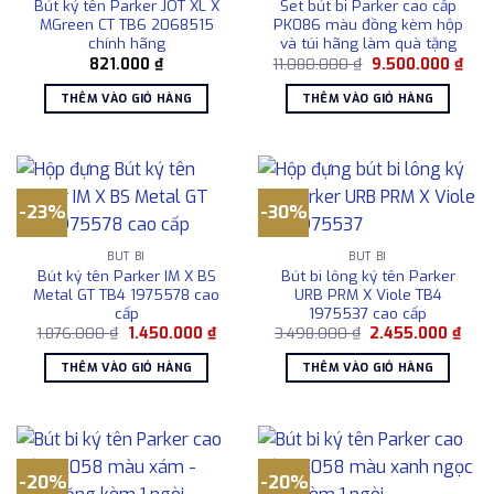
Bút ký tên Parker JOT XL X
Set bút bi Parker cao cấp
MGreen CT TB6 2068515
PK086 màu đồng kèm hộp
chính hãng
và túi hãng làm quà tặng
Giá
Giá
821.000
₫
11.080.000
₫
9.500.000
₫
gốc
hiện
là:
tại
THÊM VÀO GIỎ HÀNG
THÊM VÀO GIỎ HÀNG
11.080.000 ₫.
là:
9.50
-23%
-30%
BÚT BI
BÚT BI
Bút ký tên Parker IM X BS
Bút bi lông ký tên Parker
Metal GT TB4 1975578 cao
URB PRM X Viole TB4
cấp
1975537 cao cấp
Giá
Giá
Giá
Giá
1.876.000
₫
1.450.000
₫
3.498.000
₫
2.455.000
₫
gốc
hiện
gốc
hiện
là:
tại
là:
tại
THÊM VÀO GIỎ HÀNG
THÊM VÀO GIỎ HÀNG
1.876.000 ₫.
là:
3.498.000 ₫.
là:
1.450.000 ₫.
2.45
-20%
-20%