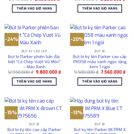
gốc
hiện
gốc
hiện
là:
tại
là:
tại
THÊM VÀO GIỎ HÀNG
THÊM VÀO GIỎ HÀNG
2.846.000 ₫.
là:
2.576.000 ₫.
là:
2.650.000 ₫.
2.25
-24%
-20%
BÚT KÝ CAO CẤP
BÚT BI
Bút bi Parker phiên bản đặc
Bút bi ký tên Parker cao cấp
biệt “Cá Chép Vượt Vũ Môn”
PK058 màu xanh ngọc tặng
– Màu Xanh
kèm 1 ngòi
Giá
Giá
Giá
Giá
12.950.000
₫
9.800.000
₫
9.500.000
₫
7.560.000
₫
gốc
hiện
gốc
hiện
là:
tại
là:
tại
THÊM VÀO GIỎ HÀNG
THÊM VÀO GIỎ HÀNG
12.950.000 ₫.
là:
9.500.000 ₫.
là:
9.800.000 ₫.
7.56
-15%
-13%
BÚT BI
BÚT BI
Bút bi ký tên cao cấp Parker
Bút ký tên Parker IM PRM X