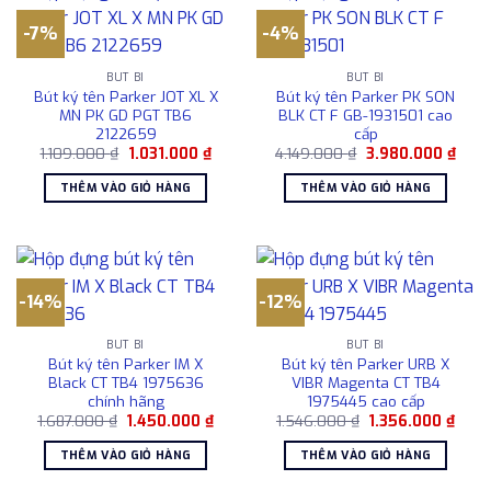
-7%
-4%
BÚT BI
BÚT BI
Bút ký tên Parker JOT XL X
Bút ký tên Parker PK SON
MN PK GD PGT TB6
BLK CT F GB-1931501 cao
2122659
cấp
Giá
Giá
Giá
Giá
1.109.000
₫
1.031.000
₫
4.149.000
₫
3.980.000
₫
gốc
hiện
gốc
hiện
là:
tại
là:
tại
THÊM VÀO GIỎ HÀNG
THÊM VÀO GIỎ HÀNG
1.109.000 ₫.
là:
4.149.000 ₫.
là:
1.031.000 ₫.
3.98
-14%
-12%
BÚT BI
BÚT BI
Bút ký tên Parker IM X
Bút ký tên Parker URB X
Black CT TB4 1975636
VIBR Magenta CT TB4
chính hãng
1975445 cao cấp
Giá
Giá
Giá
Giá
1.687.000
₫
1.450.000
₫
1.546.000
₫
1.356.000
₫
gốc
hiện
gốc
hiện
là:
tại
là:
tại
THÊM VÀO GIỎ HÀNG
THÊM VÀO GIỎ HÀNG
1.687.000 ₫.
là:
1.546.000 ₫.
là:
1.450.000 ₫.
1.356