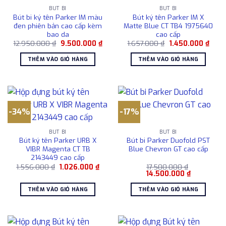
BÚT BI
BÚT BI
Bút bi ký tên Parker IM màu
Bút ký tên Parker IM X
đen phiên bản cao cấp kèm
Matte Blue CT TB4 1975640
bao da
cao cấp
Giá
Giá
Giá
Giá
12.950.000
₫
9.500.000
₫
1.657.000
₫
1.450.000
₫
gốc
hiện
gốc
hiện
là:
tại
là:
tại
THÊM VÀO GIỎ HÀNG
THÊM VÀO GIỎ HÀNG
12.950.000 ₫.
là:
1.657.000 ₫.
là:
9.500.000 ₫.
1.450
-34%
-17%
BÚT BI
BÚT BI
Bút ký tên Parker URB X
Bút bi Parker Duofold PST
VIBR Magenta CT TB
Blue Chevron GT cao cấp
2143449 cao cấp
Giá
Giá
1.556.000
₫
1.026.000
₫
17.500.000
₫
gốc
hiện
Giá
Giá
14.500.000
₫
là:
tại
gốc
hiện
1.556.000 ₫.
là:
là:
tại
THÊM VÀO GIỎ HÀNG
THÊM VÀO GIỎ HÀNG
1.026.000 ₫.
17.500.000 ₫.
là:
14.500.000