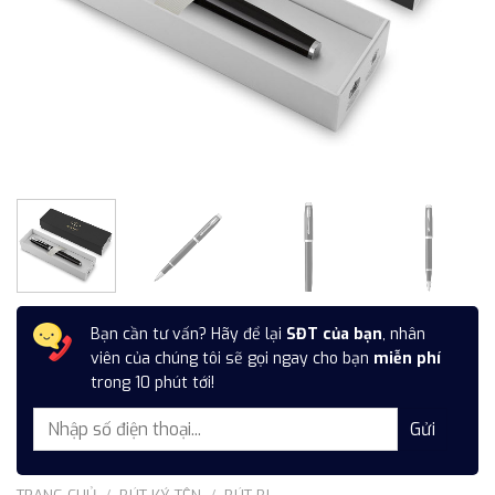
Bạn cần tư vấn? Hãy để lại
SĐT của bạn
, nhân
viên của chúng tôi sẽ gọi ngay cho bạn
miễn phí
trong 10 phút tới!
TRANG CHỦ
/
BÚT KÝ TÊN
/
BÚT BI