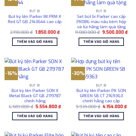
BÚT BI
BÚT BI
Bút ký tên Parker IM PRM X
Set bút bi Parker cao cấp
Red GT GB 2143644 cao cấp
PK086 màu nâu kèm hộp
và túi hãng làm quà tặng
Giá
Giá
Giá
Giá
2.198.000
₫
1.850.000
₫
11.080.000
₫
9.500.000
₫
gốc
hiện
gốc
hiện
là:
tại
là:
tại
THÊM VÀO GIỎ HÀNG
THÊM VÀO GIỎ HÀNG
2.198.000 ₫.
là:
11.080.000 ₫.
là:
1.850.000 ₫.
9.50
-16%
-30%
BÚT BI
BÚT BI
Bút ký tên Parker SON X
Bút ký tên Parker PK SON
Metal Black GT GB 2119787
GREEN SB CT 2169363
chính hãng
chính hãng cao cấp
Giá
Giá
Giá
Giá
6.589.000
₫
5.554.800
₫
5.935.000
₫
4.154.000
₫
gốc
hiện
gốc
hiện
là:
tại
là:
tại
THÊM VÀO GIỎ HÀNG
THÊM VÀO GIỎ HÀNG
6.589.000 ₫.
là:
5.935.000 ₫.
là:
5.554.800 ₫.
4.15