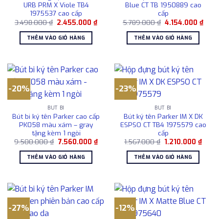
URB PRM X Viole TB4
Blue CT TB 1950889 cao
1975537 cao cấp
cấp
Giá
Giá
Giá
Giá
3.498.000
₫
2.455.000
₫
5.789.000
₫
4.154.000
₫
gốc
hiện
gốc
hiện
là:
tại
là:
tại
THÊM VÀO GIỎ HÀNG
THÊM VÀO GIỎ HÀNG
3.498.000 ₫.
là:
5.789.000 ₫.
là:
2.455.000 ₫.
4.154
-20%
-23%
BÚT BI
BÚT BI
Bút bi ký tên Parker cao cấp
Bút ký tên Parker IM X DK
PK058 màu xám – gray
ESPSO CT TB4 1975579 cao
tặng kèm 1 ngòi
cấp
Giá
Giá
Giá
Giá
9.500.000
₫
7.560.000
₫
1.567.000
₫
1.210.000
₫
gốc
hiện
gốc
hiện
là:
tại
là:
tại
THÊM VÀO GIỎ HÀNG
THÊM VÀO GIỎ HÀNG
9.500.000 ₫.
là:
1.567.000 ₫.
là:
7.560.000 ₫.
1.210
-27%
-12%