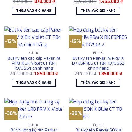
Giá
Giá
Giá
Giá
997.000
₫
878.000
₫
1.855.000
₫
1.455.000
₫
gốc
hiện
gốc
hiện
là:
tại
là:
tại
THÊM VÀO GIỎ HÀNG
THÊM VÀO GIỎ HÀNG
997.000 ₫.
là:
1.855.000 ₫.
là:
878.000 ₫.
1.455
-12%
-15%
BÚT BI
BÚT BI
Bút ký tên cao cấp Paker IM
Bút ký tên Parker IM PRM X
PRM X DK Violet CT TB4
DK ESPRES CT TB4 1975652
1975654 chính hãng
chính hãng
Giá
Giá
Giá
Giá
2.100.000
₫
1.850.000
₫
2.176.000
₫
1.850.000
₫
gốc
hiện
gốc
hiện
là:
tại
là:
tại
THÊM VÀO GIỎ HÀNG
THÊM VÀO GIỎ HÀNG
2.100.000 ₫.
là:
2.176.000 ₫.
là:
1.850.000 ₫.
1.850
-30%
-28%
BÚT BI
BÚT BI
Bút bi lông ký tên Parker
Bút ký tên Parker SON X