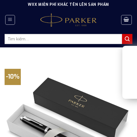
Skip
WIIX MIỄN PHÍ KHẮC TÊN LÊN SẢN PHẨM
to
content
Tìm
kiếm:
-10%