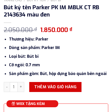
Bút ký tên Parker PK IM MBLK CT RB
2143634 màu đen
Giá
Giá
2.050.000
1.850.000
₫
₫
gốc
hiện
Thương hiệu: Parker
là:
tại
2.050.000 ₫.
là:
Dòng sản phẩm: Parker IM
1.850.000 ₫.
Loại bút: Bút bi
Cỡ ngòi: 0.7 mm
Sản phẩm gồm: Bút, hộp đựng bảo quản bên ngoài
Bút ký tên Parker PK IM MBLK CT RB 2143634 màu đen số lư
THÊM VÀO GIỎ HÀNG
WIIX TẶNG KÈM