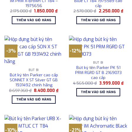
IM PRM X-Brown CT TB4 –
Blue CT TB4 1975589 cao
1975656
cấp
Giá
Giá
Giá
Giá
2.175.000
₫
1.850.000
₫
2.578.000
₫
2.250.000
₫
gốc
hiện
gốc
hiện
là:
tại
là:
tại
THÊM VÀO GIỎ HÀNG
THÊM VÀO GIỎ HÀNG
2.175.000 ₫.
là:
2.578.000 ₫.
là:
1.850.000 ₫.
2.25
-3%
-12%
BÚT BI
Bút ký tên Parker PK 51
BÚT BI
PRM RGRD GT B 2169073
Bút ký tên Parker cao cấp
cao cấp
SONNET X ST Silver GT GB
Giá
Giá
4.565.000
₫
3.999.000
₫
1931492 chính hãng
gốc
hiện
Giá
Giá
8.697.360
₫
8.400.000
₫
là:
tại
THÊM VÀO GIỎ HÀNG
gốc
hiện
4.565.000 ₫.
là:
là:
tại
3.99
THÊM VÀO GIỎ HÀNG
8.697.360 ₫.
là:
8.400.000 ₫.
-10%
-21%