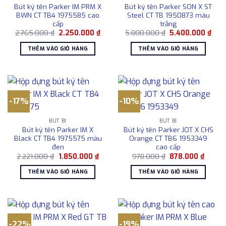
Bút ký tên Parker IM PRM X
Bút ký tên Parker SON X ST
BWN CT TB4 1975585 cao
Steel CT TB 1950873 màu
cấp
trắng
Giá
Giá
Giá
Giá
2.765.000
₫
2.250.000
₫
5.800.000
₫
5.400.000
₫
gốc
hiện
gốc
hiện
là:
tại
là:
tại
THÊM VÀO GIỎ HÀNG
THÊM VÀO GIỎ HÀNG
2.765.000 ₫.
là:
5.800.000 ₫.
là:
2.250.000 ₫.
5.40
-17%
-10%
BÚT BI
BÚT BI
Bút ký tên Parker IM X
Bút ký tên Parker JOT X CHS
Black CT TB4 1975575 màu
Orange CT TB6 1953349
đen
cao cấp
Giá
Giá
Giá
Giá
2.221.000
₫
1.850.000
₫
978.000
₫
878.000
₫
gốc
hiện
gốc
hiện
là:
tại
là:
tại
THÊM VÀO GIỎ HÀNG
THÊM VÀO GIỎ HÀNG
2.221.000 ₫.
là:
978.000 ₫.
là:
1.850.000 ₫.
878.00
-22%
-19%