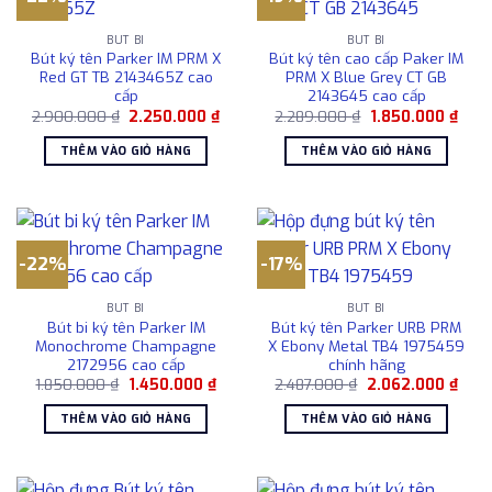
BÚT BI
BÚT BI
Bút ký tên Parker IM PRM X
Bút ký tên cao cấp Paker IM
Red GT TB 2143465Z cao
PRM X Blue Grey CT GB
cấp
2143645 cao cấp
Giá
Giá
Giá
Giá
2.900.000
₫
2.250.000
₫
2.289.000
₫
1.850.000
₫
gốc
hiện
gốc
hiện
là:
tại
là:
tại
THÊM VÀO GIỎ HÀNG
THÊM VÀO GIỎ HÀNG
2.900.000 ₫.
là:
2.289.000 ₫.
là:
2.250.000 ₫.
1.85
-22%
-17%
BÚT BI
BÚT BI
Bút bi ký tên Parker IM
Bút ký tên Parker URB PRM
Monochrome Champagne
X Ebony Metal TB4 1975459
2172956 cao cấp
chính hãng
Giá
Giá
Giá
Giá
1.850.000
₫
1.450.000
₫
2.487.000
₫
2.062.000
₫
gốc
hiện
gốc
hiện
là:
tại
là:
tại
THÊM VÀO GIỎ HÀNG
THÊM VÀO GIỎ HÀNG
1.850.000 ₫.
là:
2.487.000 ₫.
là:
1.450.000 ₫.
2.06