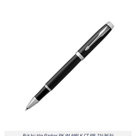
Bút ký tên Parker PK IM MBLK CT RB 2143634