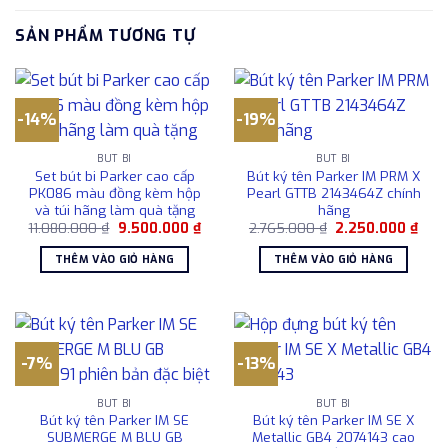
SẢN PHẨM TƯƠNG TỰ
-14%
-19%
BÚT BI
BÚT BI
Set bút bi Parker cao cấp
Bút ký tên Parker IM PRM X
PK086 màu đồng kèm hộp
Pearl GTTB 2143464Z chính
và túi hãng làm quà tặng
hãng
Giá
Giá
Giá
Giá
11.080.000
₫
9.500.000
₫
2.765.000
₫
2.250.000
₫
gốc
hiện
gốc
hiện
là:
tại
là:
tại
THÊM VÀO GIỎ HÀNG
THÊM VÀO GIỎ HÀNG
11.080.000 ₫.
là:
2.765.000 ₫.
là:
9.500.000 ₫.
2.25
-7%
-13%
BÚT BI
BÚT BI
Bút ký tên Parker IM SE
Bút ký tên Parker IM SE X
SUBMERGE M BLU GB
Metallic GB4 2074143 cao