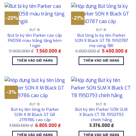
-20%
-21%
BÚT BI
BÚT BI
Bút bi ký tên Parker cao cấp
Bút lông bi ký tên Parker
PK058 màu trắng tặng kèm
SON X Black GT TB 1950787
1 ngòi
mạ vàng 18K
Giá
Giá
Giá
Giá
9.500.000
₫
7.560.000
₫
6.800.000
₫
5.400.000
₫
gốc
hiện
gốc
hiện
là:
tại
là:
tại
THÊM VÀO GIỎ HÀNG
THÊM VÀO GIỎ HÀNG
9.500.000 ₫.
là:
6.800.000 ₫.
là:
7.560.000 ₫.
5.40
-3%
BÚT BI
BÚT BI
Bút ký tên lông bi Parker
Bút ký tên Parker SON SLM
SON X M Black GT GB
X Black CT TB 1950793
2119786 cao cấp
chính hãng
Giá
Giá
7.000.000
₫
6.805.000
₫
3.376.000
₫
gốc
hiện
là:
tại
THÊM VÀO GIỎ HÀNG
THÊM VÀO GIỎ HÀNG