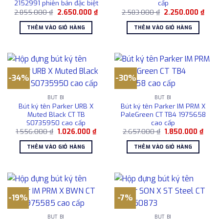
2152991 phiên bản đặc biệt
cấp
Giá
Giá
Giá
Giá
2.855.000
₫
2.650.000
₫
2.583.000
₫
2.250.000
₫
gốc
hiện
gốc
hiện
là:
tại
là:
tại
THÊM VÀO GIỎ HÀNG
THÊM VÀO GIỎ HÀNG
2.855.000 ₫.
là:
2.583.000 ₫.
là:
2.650.000 ₫.
2.25
-34%
-30%
BÚT BI
BÚT BI
Bút ký tên Parker URB X
Bút ký tên Parker IM PRM X
Muted Black CT TB
PaleGreen CT TB4 1975658
S0735950 cao cấp
cao cấp
Giá
Giá
Giá
Giá
1.556.000
₫
1.026.000
₫
2.657.000
₫
1.850.000
₫
gốc
hiện
gốc
hiện
là:
tại
là:
tại
THÊM VÀO GIỎ HÀNG
THÊM VÀO GIỎ HÀNG
1.556.000 ₫.
là:
2.657.000 ₫.
là:
1.026.000 ₫.
1.850
-19%
-7%
BÚT BI
BÚT BI