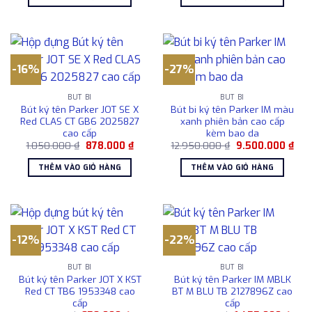
7.000.000 ₫.
là:
6.805.000 ₫.
-16%
-27%
BÚT BI
BÚT BI
Bút ký tên Parker JOT SE X
Bút bi ký tên Parker IM màu
Red CLAS CT GB6 2025827
xanh phiên bản cao cấp
cao cấp
kèm bao da
Giá
Giá
Giá
Giá
1.050.000
₫
878.000
₫
12.950.000
₫
9.500.000
₫
gốc
hiện
gốc
hiện
là:
tại
là:
tại
THÊM VÀO GIỎ HÀNG
THÊM VÀO GIỎ HÀNG
1.050.000 ₫.
là:
12.950.000 ₫.
là:
878.000 ₫.
9.5
-12%
-22%
BÚT BI
BÚT BI
Bút ký tên Parker JOT X KST
Bút ký tên Parker IM MBLK
Red CT TB6 1953348 cao
BT M BLU TB 2127896Z cao
cấp
cấp