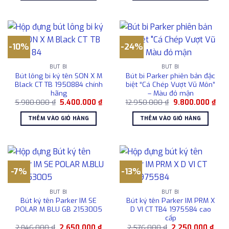
-10%
-24%
BÚT BI
BÚT BI
Bút lông bi ký tên SON X M
Bút bi Parker phiên bản đặc
Black CT TB 1950884 chính
biệt “Cá Chép Vượt Vũ Môn”
hãng
– Màu đỏ mận
Giá
Giá
Giá
Giá
5.980.000
₫
5.400.000
₫
12.950.000
₫
9.800.000
₫
gốc
hiện
gốc
hiện
là:
tại
là:
tại
THÊM VÀO GIỎ HÀNG
THÊM VÀO GIỎ HÀNG
5.980.000 ₫.
là:
12.950.000 ₫.
là:
5.400.000 ₫.
9.8
-7%
-13%
BÚT BI
BÚT BI
Bút ký tên Parker IM SE
Bút ký tên Parker IM PRM X
POLAR M BLU GB 2153005
D VI CT TB4 1975584 cao
cấp
Giá
Giá
Giá
Giá
2.846.000
₫
2.650.000
₫
2.576.000
₫
2.250.000
₫