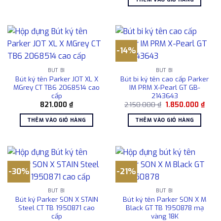
2.198.000 ₫.
là:
1.850
-14%
BÚT BI
BÚT BI
Bút ký tên Parker JOT XL X
Bút bi ký tên cao cấp Parker
MGrey CT TB6 2068514 cao
IM PRM X-Pearl GT GB-
cấp
2143643
Giá
Giá
821.000
₫
2.150.000
₫
1.850.000
₫
gốc
hiện
là:
tại
THÊM VÀO GIỎ HÀNG
THÊM VÀO GIỎ HÀNG
2.150.000 ₫.
là:
1.850
-30%
-21%
BÚT BI
BÚT BI
Bút ký Parker SON X STAIN
Bút ký tên Parker SON X M
Steel CT TB 1950871 cao
Black GT TB 1950878 mạ
cấp
vàng 18K