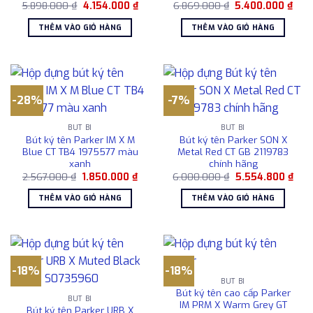
Giá
Giá
Giá
Giá
5.898.000
₫
4.154.000
₫
6.869.000
₫
5.400.000
₫
gốc
hiện
gốc
hiện
là:
tại
là:
tại
THÊM VÀO GIỎ HÀNG
THÊM VÀO GIỎ HÀNG
5.898.000 ₫.
là:
6.869.000 ₫.
là:
4.154.000 ₫.
5.40
-28%
-7%
BÚT BI
BÚT BI
Bút ký tên Parker IM X M
Bút ký tên Parker SON X
Blue CT TB4 1975577 màu
Metal Red CT GB 2119783
xanh
chính hãng
Giá
Giá
Giá
Giá
2.567.000
₫
1.850.000
₫
6.000.000
₫
5.554.800
₫
gốc
hiện
gốc
hiện
là:
tại
là:
tại
THÊM VÀO GIỎ HÀNG
THÊM VÀO GIỎ HÀNG
2.567.000 ₫.
là:
6.000.000 ₫.
là:
1.850.000 ₫.
5.55
-18%
-18%
BÚT BI
Bút ký tên cao cấp Parker
BÚT BI
IM PRM X Warm Grey GT
Bút ký tên Parker URB X