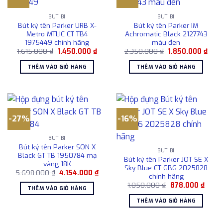
BÚT BI
BÚT BI
Bút ký tên Parker URB X-
Bút ký tên Parker IM
Metro MTLIC CT TB4
Achromatic Black 2127743
1975449 chính hãng
màu đen
Giá
Giá
Giá
Giá
1.615.000
₫
1.450.000
₫
2.350.000
₫
1.850.000
₫
gốc
hiện
gốc
hiện
là:
tại
là:
tại
THÊM VÀO GIỎ HÀNG
THÊM VÀO GIỎ HÀNG
1.615.000 ₫.
là:
2.350.000 ₫.
là:
1.450.000 ₫.
1.85
-27%
-16%
BÚT BI
Bút ký tên Parker SON X
BÚT BI
Black GT TB 1950784 mạ
Bút ký tên Parker JOT SE X
vàng 18K
Sky Blue CT GB6 2025828
Giá
Giá
5.698.000
₫
4.154.000
₫
chính hãng
gốc
hiện
Giá
Giá
là:
tại
1.050.000
₫
878.000
₫
THÊM VÀO GIỎ HÀNG
gốc
hiện
5.698.000 ₫.
là:
là:
tại
4.154.000 ₫.
THÊM VÀO GIỎ HÀNG
1.050.000 ₫.
là:
878.0