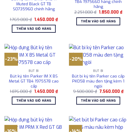
TB4 1975660 hàng chính
Muted Black GT TB
hãng
S0735960 chính hãng
Giá
Giá
2.251.000
₫
1.850.000
₫
gốc
hiện
Giá
Giá
1.769.000
₫
1.450.000
₫
là:
tại
THÊM VÀO GIỎ HÀNG
gốc
hiện
2.251.000 ₫.
là:
là:
tại
1.850
THÊM VÀO GIỎ HÀNG
1.769.000 ₫.
là:
1.450.000 ₫.
-23%
-20%
BÚT BI
BÚT BI
Bút ký tên Parker IM X BS
Bút bi ký tên Parker cao cấp
Metal GT TB4 1975578 cao
PK058 màu đen tặng kèm 1
cấp
ngòi
Giá
Giá
Giá
Giá
1.876.000
₫
1.450.000
₫
9.500.000
₫
7.560.000
₫
gốc
hiện
gốc
hiện
là:
tại
là:
tại
THÊM VÀO GIỎ HÀNG
THÊM VÀO GIỎ HÀNG
1.876.000 ₫.
là:
9.500.000 ₫.
là:
1.450.000 ₫.
7.56
-16%
-14%