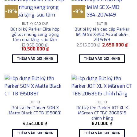
-19%
-9%
BÚT KÝ CAO CẤP
BÚT BI
Bút bi ký Parker Elite hộp
Bút bi ký tên cao cấp Parker
gỗ lót nhung sang trọng
IM IM SE X-MID Astral GB4-
làm quà tặng, sưu tầm
2074149
Giá
Giá
12.950.000
₫
2.915.000
₫
2.650.000
₫
Giá
Giá
gốc
hiện
10.500.000
₫
gốc
hiện
là:
tại
là:
tại
2.915.000 ₫.
là:
THÊM VÀO GIỎ HÀNG
THÊM VÀO GIỎ HÀNG
12.950.000 ₫.
là:
2.65
10.500.000 ₫.
BÚT BI
BÚT BI
Bút ký tên Parker SON X
Bút ký tên Parker JOT XL X
Matte Black CT TB 1950881
MGreen CT TB6 2068515
chính hãng
4.154.000
₫
821.000
₫
THÊM VÀO GIỎ HÀNG
THÊM VÀO GIỎ HÀNG