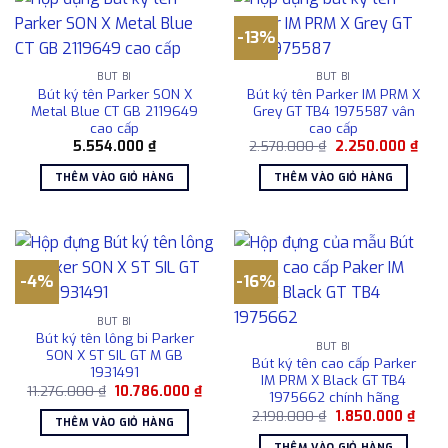
-13%
BÚT BI
BÚT BI
Bút ký tên Parker SON X
Bút ký tên Parker IM PRM X
Metal Blue CT GB 2119649
Grey GT TB4 1975587 vân
cao cấp
cao cấp
Giá
Giá
5.554.000
₫
2.578.000
₫
2.250.000
₫
gốc
hiện
là:
tại
THÊM VÀO GIỎ HÀNG
THÊM VÀO GIỎ HÀNG
2.578.000 ₫.
là:
2.25
-4%
-16%
BÚT BI
Bút ký tên lông bi Parker
BÚT BI
SON X ST SIL GT M GB
Bút ký tên cao cấp Parker
1931491
IM PRM X Black GT TB4
Giá
Giá
11.276.000
₫
10.786.000
₫
1975662 chính hãng
gốc
hiện
Giá
Giá
là:
tại
2.198.000
₫
1.850.000
₫
THÊM VÀO GIỎ HÀNG
gốc
hiện
11.276.000 ₫.
là:
là:
tại
10.786.000 ₫.
THÊM VÀO GIỎ HÀNG