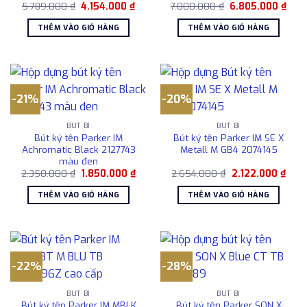
Giá
Giá
Giá
Giá
5.789.000
₫
4.154.000
₫
7.000.000
₫
6.805.000
₫
gốc
hiện
gốc
hiện
là:
tại
là:
tại
THÊM VÀO GIỎ HÀNG
THÊM VÀO GIỎ HÀNG
5.789.000 ₫.
là:
7.000.000 ₫.
là:
4.154.000 ₫.
6.80
-21%
-20%
BÚT BI
BÚT BI
Bút ký tên Parker IM
Bút ký tên Parker IM SE X
Achromatic Black 2127743
Metall M GB4 2074145
màu đen
Giá
Giá
Giá
Giá
2.350.000
₫
1.850.000
₫
2.654.000
₫
2.122.000
₫
gốc
hiện
gốc
hiện
là:
tại
là:
tại
THÊM VÀO GIỎ HÀNG
THÊM VÀO GIỎ HÀNG
2.350.000 ₫.
là:
2.654.000 ₫.
là:
1.850.000 ₫.
2.122
-22%
-28%
BÚT BI
BÚT BI
Bút ký tên Parker IM MBLK
Bút ký tên Parker SON X