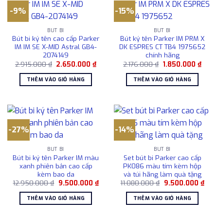
-9%
-15%
BÚT BI
BÚT BI
Bút bi ký tên cao cấp Parker
Bút ký tên Parker IM PRM X
IM IM SE X-MID Astral GB4-
DK ESPRES CT TB4 1975652
2074149
chính hãng
Giá
Giá
Giá
Giá
2.915.000
₫
2.650.000
₫
2.176.000
₫
1.850.000
₫
gốc
hiện
gốc
hiện
là:
tại
là:
tại
THÊM VÀO GIỎ HÀNG
THÊM VÀO GIỎ HÀNG
2.915.000 ₫.
là:
2.176.000 ₫.
là:
2.650.000 ₫.
1.850
-27%
-14%
BÚT BI
BÚT BI
Bút bi ký tên Parker IM màu
Set bút bi Parker cao cấp
xanh phiên bản cao cấp
PK086 màu tím kèm hộp
kèm bao da
và túi hãng làm quà tặng
Giá
Giá
Giá
Giá
12.950.000
₫
9.500.000
₫
11.080.000
₫
9.500.000
₫
gốc
hiện
gốc
hiện
là:
tại
là:
tại
THÊM VÀO GIỎ HÀNG
THÊM VÀO GIỎ HÀNG
12.950.000 ₫.
là:
11.080.000 ₫.
là:
9.500.000 ₫.
9.50