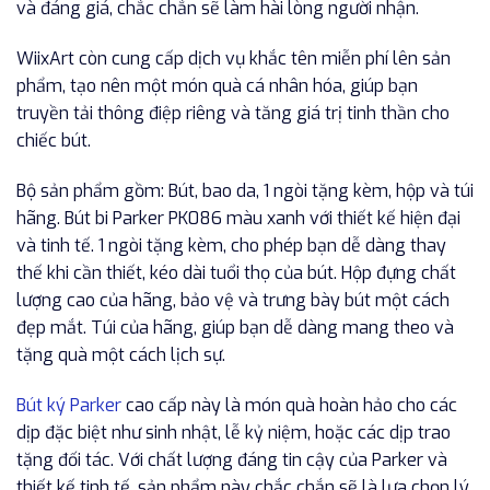
và đáng giá, chắc chắn sẽ làm hài lòng người nhận.
WiixArt còn cung cấp dịch vụ khắc tên miễn phí lên sản
phẩm, tạo nên một món quà cá nhân hóa, giúp bạn
truyền tải thông điệp riêng và tăng giá trị tinh thần cho
chiếc bút.
Bộ sản phẩm gồm: Bút, bao da, 1 ngòi tặng kèm, hộp và túi
hãng. Bút bi Parker PK086 màu xanh với thiết kế hiện đại
và tinh tế. 1 ngòi tặng kèm, cho phép bạn dễ dàng thay
thế khi cần thiết, kéo dài tuổi thọ của bút. Hộp đựng chất
lượng cao của hãng, bảo vệ và trưng bày bút một cách
đẹp mắt. Túi của hãng, giúp bạn dễ dàng mang theo và
tặng quà một cách lịch sự.
Bút ký Parker
cao cấp này là món quà hoàn hảo cho các
dịp đặc biệt như sinh nhật, lễ kỷ niệm, hoặc các dịp trao
tặng đối tác. Với chất lượng đáng tin cậy của Parker và
thiết kế tinh tế, sản phẩm này chắc chắn sẽ là lựa chọn lý