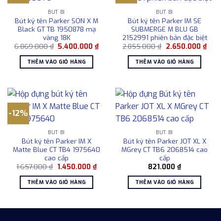
BÚT BI
BÚT BI
Bút ký tên Parker SON X M
Bút ký tên Parker IM SE
Black GT TB 1950878 mạ
SUBMERGE M BLU GB
vàng 18K
2152991 phiên bản đặc biệt
Giá
Giá
Giá
Giá
6.869.000
₫
5.400.000
₫
2.855.000
₫
2.650.000
₫
gốc
hiện
gốc
hiện
là:
tại
là:
tại
THÊM VÀO GIỎ HÀNG
THÊM VÀO GIỎ HÀNG
6.869.000 ₫.
là:
2.855.000 ₫.
là:
5.400.000 ₫.
2.65
-12%
BÚT BI
BÚT BI
Bút ký tên Parker IM X
Bút ký tên Parker JOT XL X
Matte Blue CT TB4 1975640
MGrey CT TB6 2068514 cao
cao cấp
cấp
Giá
Giá
1.657.000
₫
1.450.000
₫
821.000
₫
gốc
hiện
là:
tại
THÊM VÀO GIỎ HÀNG
THÊM VÀO GIỎ HÀNG
1.657.000 ₫.
là:
1.450.000 ₫.