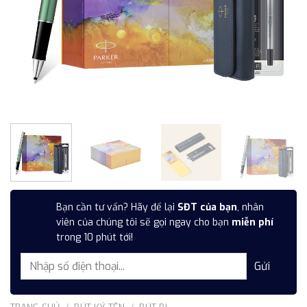
Bạn cần tư vấn? Hãy để lại
SĐT của bạn
, nhân
viên của chúng tôi sẽ gọi ngay cho bạn
miễn phí
trong 10 phút tới!
TRANG CHỦ
/
BÚT KÝ TÊN
/
BÚT BI