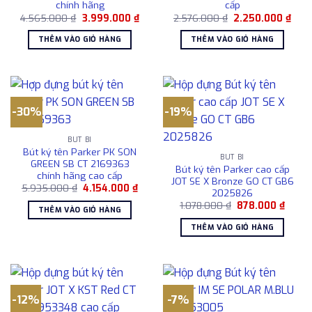
chính hãng
cấp
Giá
Giá
Giá
Giá
4.565.000
₫
3.999.000
₫
2.576.000
₫
2.250.000
₫
gốc
hiện
gốc
hiện
là:
tại
là:
tại
THÊM VÀO GIỎ HÀNG
THÊM VÀO GIỎ HÀNG
4.565.000 ₫.
là:
2.576.000 ₫.
là:
3.999.000 ₫.
2.25
-30%
-19%
BÚT BI
Bút ký tên Parker PK SON
BÚT BI
GREEN SB CT 2169363
Bút ký tên Parker cao cấp
chính hãng cao cấp
JOT SE X Bronze GO CT GB6
Giá
Giá
5.935.000
₫
4.154.000
₫
2025826
gốc
hiện
Giá
Giá
là:
tại
1.078.000
₫
878.000
₫
THÊM VÀO GIỎ HÀNG
gốc
hiện
5.935.000 ₫.
là:
là:
tại
4.154.000 ₫.
THÊM VÀO GIỎ HÀNG
1.078.000 ₫.
là:
878.0
-12%
-7%