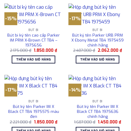
-15%
-17%
BÚT BI
BÚT BI
Bút bi ký tên cao cấp Parker
Bút ký tên Parker URB PRM
IM PRM X-Brown CT TB4 –
X Ebony Metal TB4 1975459
1975656
chính hãng
Giá
Giá
Giá
Giá
2.175.000
₫
1.850.000
₫
2.487.000
₫
2.062.000
₫
gốc
hiện
gốc
hiện
là:
tại
là:
tại
THÊM VÀO GIỎ HÀNG
THÊM VÀO GIỎ HÀNG
2.175.000 ₫.
là:
2.487.000 ₫.
là:
1.850.000 ₫.
2.06
-17%
-14%
BÚT BI
BÚT BI
Bút ký tên Parker IM X
Bút ký tên Parker IM X
Black CT TB4 1975575 màu
Black CT TB4 1975636
đen
chính hãng
Giá
Giá
Giá
Giá
2.221.000
₫
1.850.000
₫
1.687.000
₫
1.450.000
₫
gốc
hiện
gốc
hiện
là:
tại
là:
tại
THÊM VÀO GIỎ HÀNG
THÊM VÀO GIỎ HÀNG