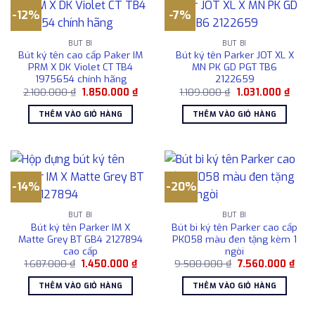
-12%
-7%
BÚT BI
BÚT BI
Bút ký tên cao cấp Paker IM
Bút ký tên Parker JOT XL X
PRM X DK Violet CT TB4
MN PK GD PGT TB6
1975654 chính hãng
2122659
Giá
Giá
Giá
Giá
2.100.000
₫
1.850.000
₫
1.109.000
₫
1.031.000
₫
gốc
hiện
gốc
hiện
là:
tại
là:
tại
THÊM VÀO GIỎ HÀNG
THÊM VÀO GIỎ HÀNG
2.100.000 ₫.
là:
1.109.000 ₫.
là:
1.850.000 ₫.
1.031
-14%
-20%
BÚT BI
BÚT BI
Bút ký tên Parker IM X
Bút bi ký tên Parker cao cấp
Matte Grey BT GB4 2127894
PK058 màu đen tặng kèm 1
cao cấp
ngòi
Giá
Giá
Giá
Giá
1.687.000
₫
1.450.000
₫
9.500.000
₫
7.560.000
₫
gốc
hiện
gốc
hiện
là:
tại
là:
tại
THÊM VÀO GIỎ HÀNG
THÊM VÀO GIỎ HÀNG
1.687.000 ₫.
là:
9.500.000 ₫.
là:
1.450.000 ₫.
7.56