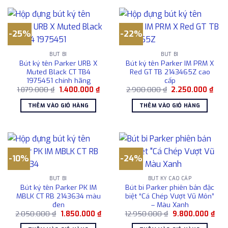
-25%
-22%
BÚT BI
BÚT BI
Bút ký tên Parker URB X
Bút ký tên Parker IM PRM X
Muted Black CT TB4
Red GT TB 2143465Z cao
1975451 chính hãng
cấp
Giá
Giá
Giá
Giá
1.879.000
₫
1.400.000
₫
2.900.000
₫
2.250.000
₫
gốc
hiện
gốc
hiện
là:
tại
là:
tại
THÊM VÀO GIỎ HÀNG
THÊM VÀO GIỎ HÀNG
1.879.000 ₫.
là:
2.900.000 ₫.
là:
1.400.000 ₫.
2.25
-10%
-24%
BÚT BI
BÚT KÝ CAO CẤP
Bút ký tên Parker PK IM
Bút bi Parker phiên bản đặc
MBLK CT RB 2143634 màu
biệt “Cá Chép Vượt Vũ Môn”
đen
– Màu Xanh
Giá
Giá
Giá
Giá
2.050.000
₫
1.850.000
₫
12.950.000
₫
9.800.000
₫
gốc
hiện
gốc
hiện
là:
tại
là:
tại