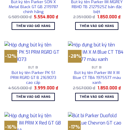
Bút ký tên Parker SON X
Bút ký tên Parker IM MGREY
Metal Black GT GB 2119787
RBHD TB 2127925Z bản đặc
chính hãng
biệt
Giá
Giá
Giá
Giá
6.589.000
₫
5.554.800
₫
2.351.000
₫
1.850.000
₫
gốc
hiện
gốc
hiện
là:
tại
là:
tại
THÊM VÀO GIỎ HÀNG
THÊM VÀO GIỎ HÀNG
6.589.000 ₫.
là:
2.351.000 ₫.
là:
5.554.800 ₫.
1.850
-12%
-28%
BÚT BI
BÚT BI
Bút ký tên Parker PK 51
Bút ký tên Parker IM X M
PRM RGRD GT B 2169073
Blue CT TB4 1975577 màu
cao cấp
xanh
Giá
Giá
Giá
Giá
4.565.000
₫
3.999.000
₫
2.567.000
₫
1.850.000
₫
gốc
hiện
gốc
hiện
là:
tại
là:
tại
THÊM VÀO GIỎ HÀNG
THÊM VÀO GIỎ HÀNG
4.565.000 ₫.
là:
2.567.000 ₫.
là:
3.999.000 ₫.
1.850
-16%
-17%