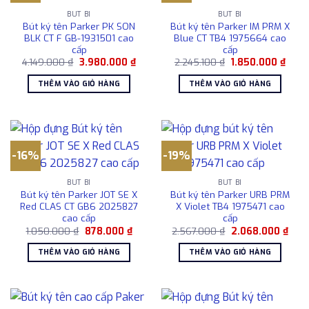
BÚT BI
BÚT BI
Bút ký tên Parker PK SON
Bút ký tên Parker IM PRM X
BLK CT F GB-1931501 cao
Blue CT TB4 1975664 cao
cấp
cấp
Giá
Giá
Giá
Giá
4.149.000
₫
3.980.000
₫
2.245.100
₫
1.850.000
₫
gốc
hiện
gốc
hiện
là:
tại
là:
tại
THÊM VÀO GIỎ HÀNG
THÊM VÀO GIỎ HÀNG
4.149.000 ₫.
là:
2.245.100 ₫.
là:
3.980.000 ₫.
1.850
-16%
-19%
BÚT BI
BÚT BI
Bút ký tên Parker JOT SE X
Bút ký tên Parker URB PRM
Red CLAS CT GB6 2025827
X Violet TB4 1975471 cao
cao cấp
cấp
Giá
Giá
Giá
Giá
1.050.000
₫
878.000
₫
2.567.000
₫
2.068.000
₫
gốc
hiện
gốc
hiện
là:
tại
là:
tại
THÊM VÀO GIỎ HÀNG
THÊM VÀO GIỎ HÀNG
1.050.000 ₫.
là:
2.567.000 ₫.
là:
878.000 ₫.
2.06