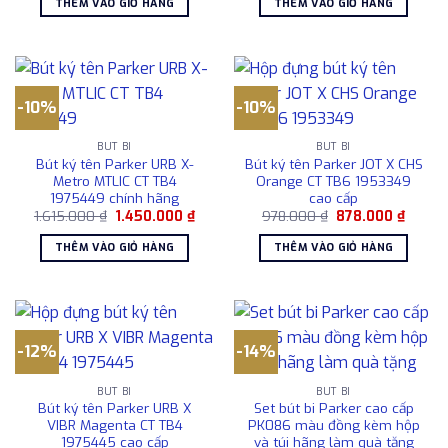
THÊM VÀO GIỎ HÀNG
THÊM VÀO GIỎ HÀNG
2.050.000 ₫.
là:
12.950.000 ₫.
là:
1.850.000 ₫.
9.8
-10%
-10%
BÚT BI
BÚT BI
Bút ký tên Parker URB X-
Bút ký tên Parker JOT X CHS
Metro MTLIC CT TB4
Orange CT TB6 1953349
1975449 chính hãng
cao cấp
Giá
Giá
Giá
Giá
1.615.000
₫
1.450.000
₫
978.000
₫
878.000
₫
gốc
hiện
gốc
hiện
là:
tại
là:
tại
THÊM VÀO GIỎ HÀNG
THÊM VÀO GIỎ HÀNG
1.615.000 ₫.
là:
978.000 ₫.
là:
1.450.000 ₫.
878.00
-12%
-14%
BÚT BI
BÚT BI
Bút ký tên Parker URB X
Set bút bi Parker cao cấp
VIBR Magenta CT TB4
PK086 màu đồng kèm hộp
1975445 cao cấp
và túi hãng làm quà tặng