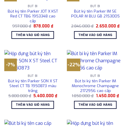
BÚT BI
BÚT BI
Bút ký tên Parker JOT X KST
Bút ký tên Parker IM SE
Red CT TB6 1953348 cao
POLAR M BLU GB 2153005
cấp
Giá
Giá
Giá
Giá
997.000
₫
878.000
₫
2.846.000
₫
2.650.000
₫
gốc
hiện
gốc
hiện
là:
tại
là:
tại
THÊM VÀO GIỎ HÀNG
THÊM VÀO GIỎ HÀNG
997.000 ₫.
là:
2.846.000 ₫.
là:
878.000 ₫.
2.65
-7%
-22%
BÚT BI
BÚT BI
Bút ký tên Parker SON X ST
Bút bi ký tên Parker IM
Steel CT TB 1950873 màu
Monochrome Champagne
trắng
2172956 cao cấp
Giá
Giá
Giá
Giá
5.800.000
₫
5.400.000
₫
1.850.000
₫
1.450.000
₫
gốc
hiện
gốc
hiện
là:
tại
là:
tại
THÊM VÀO GIỎ HÀNG
THÊM VÀO GIỎ HÀNG
5.800.000 ₫.
là:
1.850.000 ₫.
là:
5.400.000 ₫.
1.450