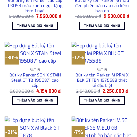
Bút bi ký tên Parker cao cấp
Bút bi ký tên Parker IM màu
PK058 màu xanh ngọc tặng
đen phiên bản cao cấp kèm
kèm 1 ngòi
bao da
Giá
Giá
Giá
Giá
9.500.000
₫
7.560.000
₫
12.950.000
₫
9.500.000
₫
gốc
hiện
gốc
hiện
là:
tại
là:
tại
THÊM VÀO GIỎ HÀNG
THÊM VÀO GIỎ HÀNG
9.500.000 ₫.
là:
12.950.000 ₫.
là:
7.560.000 ₫.
9.5
-30%
-12%
BÚT BI
BÚT BI
Bút ký Parker SON X STAIN
Bút ký tên Parker IM PRM X
Steel CT TB 1950871 cao
BLK GT TB4 1975588 thiết
cấp
kế đặc biệt
Giá
Giá
Giá
Giá
5.898.000
₫
4.154.000
₫
2.543.000
₫
2.250.000
₫
gốc
hiện
gốc
hiện
là:
tại
là:
tại
THÊM VÀO GIỎ HÀNG
THÊM VÀO GIỎ HÀNG
5.898.000 ₫.
là:
2.543.000 ₫.
là:
4.154.000 ₫.
2.25
-21%
-7%