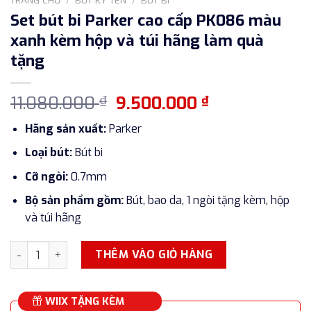
Set bút bi Parker cao cấp PK086 màu
xanh kèm hộp và túi hãng làm quà
tặng
Giá
Giá
11.080.000
9.500.000
₫
₫
gốc
hiện
Hãng sản xuất:
Parker
là:
tại
11.080.000 ₫.
là:
Loại bút:
Bút bi
9.500.000 ₫.
Cỡ ngòi:
0.7mm
Bộ sản phẩm gồm:
Bút, bao da, 1 ngòi tặng kèm, hộp
và túi hãng
Set bút bi Parker cao cấp PK086 màu xanh kèm hộp và túi 
THÊM VÀO GIỎ HÀNG
WIIX TẶNG KÈM