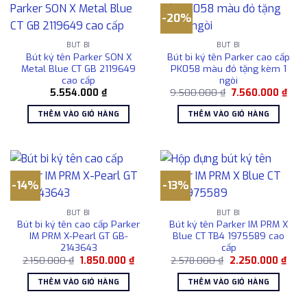
-20%
BÚT BI
BÚT BI
Bút ký tên Parker SON X
Bút bi ký tên Parker cao cấp
Metal Blue CT GB 2119649
PK058 màu đỏ tặng kèm 1
cao cấp
ngòi
Giá
Giá
5.554.000
₫
9.500.000
₫
7.560.000
₫
gốc
hiện
là:
tại
THÊM VÀO GIỎ HÀNG
THÊM VÀO GIỎ HÀNG
9.500.000 ₫.
là:
7.56
-14%
-13%
BÚT BI
BÚT BI
Bút bi ký tên cao cấp Parker
Bút ký tên Parker IM PRM X
IM PRM X-Pearl GT GB-
Blue CT TB4 1975589 cao
2143643
cấp
Giá
Giá
Giá
Giá
2.150.000
₫
1.850.000
₫
2.578.000
₫
2.250.000
₫
gốc
hiện
gốc
hiện
là:
tại
là:
tại
THÊM VÀO GIỎ HÀNG
THÊM VÀO GIỎ HÀNG
2.150.000 ₫.
là:
2.578.000 ₫.
là:
1.850.000 ₫.
2.25