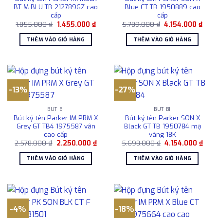
BT M BLU TB 2127896Z cao
Blue CT TB 1950889 cao
cấp
cấp
Giá
Giá
Giá
Giá
1.855.000
₫
1.455.000
₫
5.789.000
₫
4.154.000
₫
gốc
hiện
gốc
hiện
là:
tại
là:
tại
THÊM VÀO GIỎ HÀNG
THÊM VÀO GIỎ HÀNG
1.855.000 ₫.
là:
5.789.000 ₫.
là:
1.455.000 ₫.
4.154
-13%
-27%
BÚT BI
BÚT BI
Bút ký tên Parker IM PRM X
Bút ký tên Parker SON X
Grey GT TB4 1975587 vân
Black GT TB 1950784 mạ
cao cấp
vàng 18K
Giá
Giá
Giá
Giá
2.578.000
₫
2.250.000
₫
5.698.000
₫
4.154.000
₫
gốc
hiện
gốc
hiện
là:
tại
là:
tại
THÊM VÀO GIỎ HÀNG
THÊM VÀO GIỎ HÀNG
2.578.000 ₫.
là:
5.698.000 ₫.
là:
2.250.000 ₫.
4.15
-4%
-18%