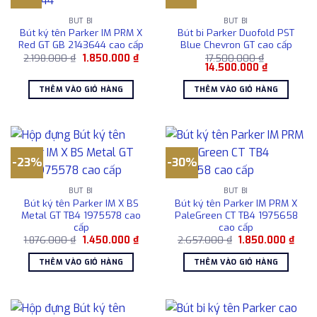
BÚT BI
BÚT BI
Bút ký tên Parker IM PRM X
Bút bi Parker Duofold PST
Red GT GB 2143644 cao cấp
Blue Chevron GT cao cấp
Giá
Giá
2.198.000
₫
1.850.000
₫
17.500.000
₫
gốc
hiện
Giá
Giá
14.500.000
₫
là:
tại
gốc
hiện
2.198.000 ₫.
là:
là:
tại
THÊM VÀO GIỎ HÀNG
THÊM VÀO GIỎ HÀNG
1.850.000 ₫.
17.500.000 ₫.
là:
14.500.000
-23%
-30%
BÚT BI
BÚT BI
Bút ký tên Parker IM X BS
Bút ký tên Parker IM PRM X
Metal GT TB4 1975578 cao
PaleGreen CT TB4 1975658
cấp
cao cấp
Giá
Giá
Giá
Giá
1.876.000
₫
1.450.000
₫
2.657.000
₫
1.850.000
₫
gốc
hiện
gốc
hiện
là:
tại
là:
tại
THÊM VÀO GIỎ HÀNG
THÊM VÀO GIỎ HÀNG
1.876.000 ₫.
là:
2.657.000 ₫.
là:
1.450.000 ₫.
1.850