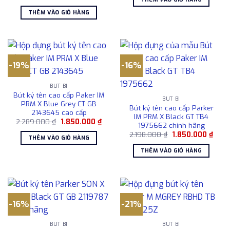
gốc
hiện
1.674.000 ₫.
là:
là:
tại
1.450
THÊM VÀO GIỎ HÀNG
8.697.360 ₫.
là:
8.400.000 ₫.
-19%
-16%
BÚT BI
Bút ký tên cao cấp Paker IM
BÚT BI
PRM X Blue Grey CT GB
Bút ký tên cao cấp Parker
2143645 cao cấp
IM PRM X Black GT TB4
Giá
Giá
2.289.000
₫
1.850.000
₫
1975662 chính hãng
gốc
hiện
Giá
Giá
là:
tại
2.198.000
₫
1.850.000
₫
THÊM VÀO GIỎ HÀNG
gốc
hiện
2.289.000 ₫.
là:
là:
tại
1.850.000 ₫.
THÊM VÀO GIỎ HÀNG
2.198.000 ₫.
là:
1.850
-16%
-21%
BÚT BI
BÚT BI