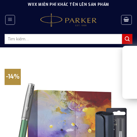
Skip
WIIX MIỄN PHÍ KHẮC TÊN LÊN SẢN PHẨM
to
content
Tìm
kiếm:
-14%