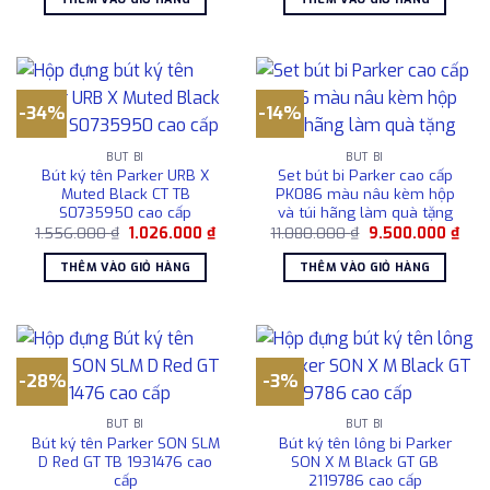
2.221.000 ₫.
là:
1.687.000 ₫.
là:
1.850.000 ₫.
1.450
-34%
-14%
BÚT BI
BÚT BI
Bút ký tên Parker URB X
Set bút bi Parker cao cấp
Muted Black CT TB
PK086 màu nâu kèm hộp
S0735950 cao cấp
và túi hãng làm quà tặng
Giá
Giá
Giá
Giá
1.556.000
₫
1.026.000
₫
11.080.000
₫
9.500.000
₫
gốc
hiện
gốc
hiện
là:
tại
là:
tại
THÊM VÀO GIỎ HÀNG
THÊM VÀO GIỎ HÀNG
1.556.000 ₫.
là:
11.080.000 ₫.
là:
1.026.000 ₫.
9.50
-28%
-3%
BÚT BI
BÚT BI
Bút ký tên Parker SON SLM
Bút ký tên lông bi Parker
D Red GT TB 1931476 cao
SON X M Black GT GB
cấp
2119786 cao cấp