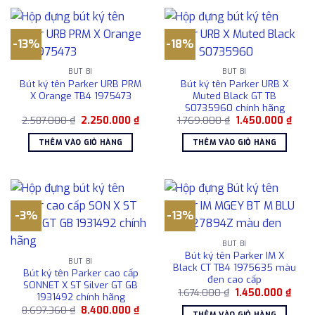
-13%
-18%
BÚT BI
BÚT BI
Bút ký tên Parker URB PRM
Bút ký tên Parker URB X
X Orange TB4 1975473
Muted Black GT TB
S0735960 chính hãng
Giá
Giá
Giá
Giá
2.587.000
₫
2.250.000
₫
1.769.000
₫
1.450.000
₫
gốc
hiện
gốc
hiện
là:
tại
là:
tại
THÊM VÀO GIỎ HÀNG
THÊM VÀO GIỎ HÀNG
2.587.000 ₫.
là:
1.769.000 ₫.
là:
2.250.000 ₫.
1.450
-3%
-13%
BÚT BI
Bút ký tên Parker IM X
BÚT BI
Black CT TB4 1975635 màu
Bút ký tên Parker cao cấp
đen cao cấp
SONNET X ST Silver GT GB
Giá
Giá
1.674.000
₫
1.450.000
₫
1931492 chính hãng
gốc
hiện
Giá
Giá
8.697.360
₫
8.400.000
₫
là:
tại
THÊM VÀO GIỎ HÀNG