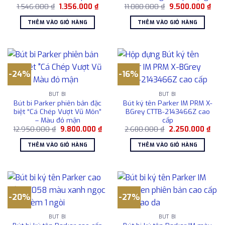
Giá
Giá
Giá
Giá
1.546.000
₫
1.356.000
₫
11.080.000
₫
9.500.000
₫
gốc
hiện
gốc
hiện
là:
tại
là:
tại
THÊM VÀO GIỎ HÀNG
THÊM VÀO GIỎ HÀNG
1.546.000 ₫.
là:
11.080.000 ₫.
là:
1.356.000 ₫.
9.50
-24%
-16%
BÚT BI
BÚT BI
Bút bi Parker phiên bản đặc
Bút ký tên Parker IM PRM X-
biệt “Cá Chép Vượt Vũ Môn”
BGrey CTTB-2143466Z cao
– Màu đỏ mận
cấp
Giá
Giá
Giá
Giá
12.950.000
₫
9.800.000
₫
2.680.000
₫
2.250.000
₫
gốc
hiện
gốc
hiện
là:
tại
là:
tại
THÊM VÀO GIỎ HÀNG
THÊM VÀO GIỎ HÀNG
12.950.000 ₫.
là:
2.680.000 ₫.
là:
9.800.000 ₫.
2.25
-20%
-27%
BÚT BI
BÚT BI