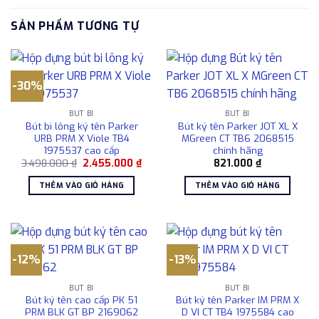
SẢN PHẨM TƯƠNG TỰ
-30%
BÚT BI
BÚT BI
Bút bi lông ký tên Parker
Bút ký tên Parker JOT XL X
URB PRM X Viole TB4
MGreen CT TB6 2068515
1975537 cao cấp
chính hãng
Giá
Giá
3.498.000
₫
2.455.000
₫
821.000
₫
gốc
hiện
là:
tại
THÊM VÀO GIỎ HÀNG
THÊM VÀO GIỎ HÀNG
3.498.000 ₫.
là:
2.455.000 ₫.
-12%
-13%
BÚT BI
BÚT BI
Bút ký tên cao cấp PK 51
Bút ký tên Parker IM PRM X
PRM BLK GT BP 2169062
D VI CT TB4 1975584 cao