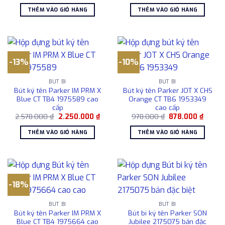
là:
tại
là:
tại
THÊM VÀO GIỎ HÀNG
THÊM VÀO GIỎ HÀNG
1.615.000 ₫.
là:
9.500.000 ₫.
là:
1.450.000 ₫.
7.56
-13%
-10%
BÚT BI
BÚT BI
Bút ký tên Parker IM PRM X
Bút ký tên Parker JOT X CHS
Blue CT TB4 1975589 cao
Orange CT TB6 1953349
cấp
cao cấp
Giá
Giá
Giá
Giá
2.578.000
₫
2.250.000
₫
978.000
₫
878.000
₫
gốc
hiện
gốc
hiện
là:
tại
là:
tại
THÊM VÀO GIỎ HÀNG
THÊM VÀO GIỎ HÀNG
2.578.000 ₫.
là:
978.000 ₫.
là:
2.250.000 ₫.
878.00
-18%
BÚT BI
BÚT BI
Bút ký tên Parker IM PRM X
Bút bi ký tên Parker SON
Blue CT TB4 1975664 cao
Jubilee 2175075 bản đặc