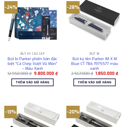
-24%
-28%
BÚT KÝ CAO CẤP
BÚT BI
Bút bi Parker phiên bản đặc
Bút ký tên Parker IM X M
biệt “Cá Chép Vượt Vũ Môn”
Blue CT TB4 1975577 màu
– Màu Xanh
xanh
Giá
Giá
Giá
Giá
12.950.000
₫
9.800.000
₫
2.567.000
₫
1.850.000
₫
gốc
hiện
gốc
hiện
là:
tại
là:
tại
THÊM VÀO GIỎ HÀNG
THÊM VÀO GIỎ HÀNG
12.950.000 ₫.
là:
2.567.000 ₫.
là:
9.800.000 ₫.
1.850
-13%
-20%