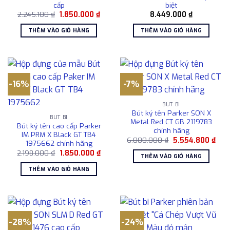
cấp
biệt
Giá
Giá
2.245.100
₫
1.850.000
₫
8.449.000
₫
gốc
hiện
là:
tại
THÊM VÀO GIỎ HÀNG
THÊM VÀO GIỎ HÀNG
2.245.100 ₫.
là:
1.850.000 ₫.
-16%
-7%
BÚT BI
Bút ký tên Parker SON X
BÚT BI
Metal Red CT GB 2119783
Bút ký tên cao cấp Parker
chính hãng
IM PRM X Black GT TB4
Giá
Giá
6.000.000
₫
5.554.800
₫
1975662 chính hãng
gốc
hiện
Giá
Giá
2.198.000
₫
1.850.000
₫
là:
tại
THÊM VÀO GIỎ HÀNG
gốc
hiện
6.000.000 ₫.
là:
là:
tại
5.55
THÊM VÀO GIỎ HÀNG
2.198.000 ₫.
là:
1.850.000 ₫.
-28%
-24%