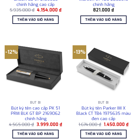
chính hãng cao cấp
chính hãng
Giá
Giá
5.935.000
₫
4.154.000
₫
821.000
₫
gốc
hiện
là:
tại
THÊM VÀO GIỎ HÀNG
THÊM VÀO GIỎ HÀNG
5.935.000 ₫.
là:
4.154.000 ₫.
-12%
-13%
BÚT BI
BÚT BI
Bút ký tên cao cấp PK 51
Bút ký tên Parker IM X
PRM BLK GT BP 2169062
Black CT TB4 1975635 màu
chính hãng
đen cao cấp
Giá
Giá
Giá
Giá
4.565.000
₫
3.999.000
₫
1.674.000
₫
1.450.000
₫
gốc
hiện
gốc
hiện
là:
tại
là:
tại
THÊM VÀO GIỎ HÀNG
THÊM VÀO GIỎ HÀNG
4.565.000 ₫.
là:
1.674.000 ₫.
là: