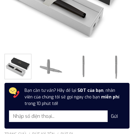
Bạn cần tư vấn? Hãy để lại
SĐT của bạn
, nhân
viên của chúng tôi sẽ gọi ngay cho bạn
miễn phí
trong 10 phút tới!
TRANG CHỦ
/
BÚT KÝ TÊN
/
BÚT BI