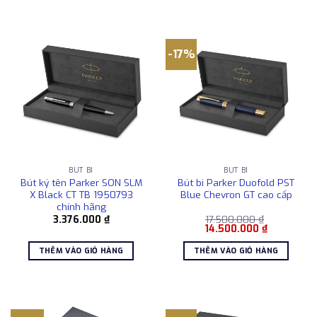
-17%
BÚT BI
BÚT BI
Bút ký tên Parker SON SLM
Bút bi Parker Duofold PST
X Black CT TB 1950793
Blue Chevron GT cao cấp
chính hãng
3.376.000
₫
17.500.000
₫
Giá
Giá
14.500.000
₫
gốc
hiện
là:
tại
THÊM VÀO GIỎ HÀNG
THÊM VÀO GIỎ HÀNG
17.500.000 ₫.
là:
14.500.000