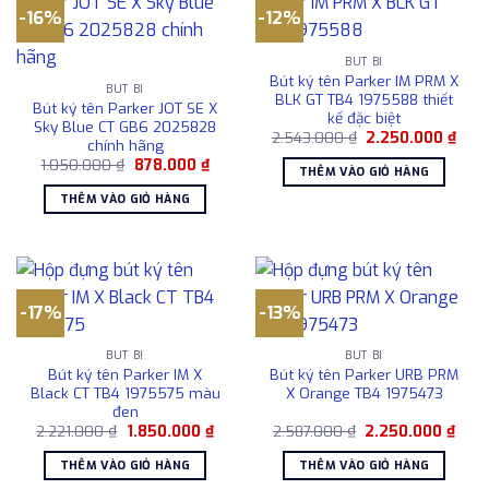
-16%
-12%
BÚT BI
Bút ký tên Parker IM PRM X
BÚT BI
BLK GT TB4 1975588 thiết
Bút ký tên Parker JOT SE X
kế đặc biệt
Sky Blue CT GB6 2025828
Giá
Giá
2.543.000
₫
2.250.000
₫
chính hãng
gốc
hiện
Giá
Giá
1.050.000
₫
878.000
₫
là:
tại
THÊM VÀO GIỎ HÀNG
gốc
hiện
2.543.000 ₫.
là:
là:
tại
2.25
THÊM VÀO GIỎ HÀNG
1.050.000 ₫.
là:
878.000 ₫.
-17%
-13%
BÚT BI
BÚT BI
Bút ký tên Parker IM X
Bút ký tên Parker URB PRM
Black CT TB4 1975575 màu
X Orange TB4 1975473
đen
Giá
Giá
Giá
Giá
2.221.000
₫
1.850.000
₫
2.587.000
₫
2.250.000
₫
gốc
hiện
gốc
hiện
là:
tại
là:
tại
THÊM VÀO GIỎ HÀNG
THÊM VÀO GIỎ HÀNG
2.221.000 ₫.
là:
2.587.000 ₫.
là:
1.850.000 ₫.
2.25