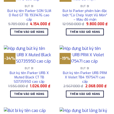
BÚT BI
BÚT BI
Bút ký tên Parker SON SLM
Bút bi Parker phiên bản đặc
D Red GT TB 1931476 cao
biệt “Cá Chép Vượt Vũ Môn”
cấp
– Màu đỏ mận
Giá
Giá
Giá
Giá
5.789.000
₫
4.154.000
₫
12.950.000
₫
9.800.000
₫
gốc
hiện
gốc
hiện
là:
tại
là:
tại
THÊM VÀO GIỎ HÀNG
THÊM VÀO GIỎ HÀNG
5.789.000 ₫.
là:
12.950.000 ₫.
là:
4.154.000 ₫.
9.8
-34%
-19%
BÚT BI
BÚT BI
Bút ký tên Parker URB X
Bút ký tên Parker URB PRM
Muted Black CT TB
X Violet TB4 1975471 cao
S0735950 cao cấp
cấp
Giá
Giá
Giá
Giá
1.556.000
₫
1.026.000
₫
2.567.000
₫
2.068.000
₫
gốc
hiện
gốc
hiện
là:
tại
là:
tại
THÊM VÀO GIỎ HÀNG
THÊM VÀO GIỎ HÀNG
1.556.000 ₫.
là:
2.567.000 ₫.
là:
1.026.000 ₫.
2.06