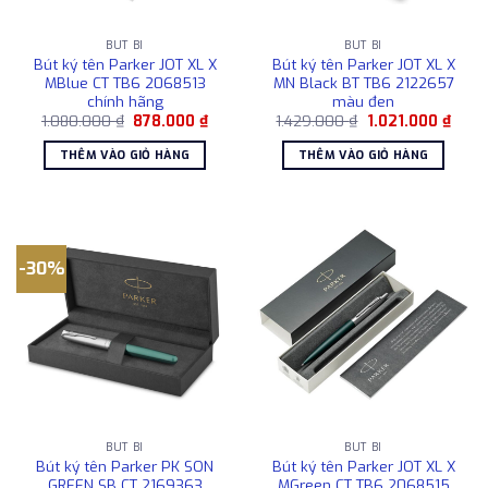
BÚT BI
BÚT BI
Bút ký tên Parker JOT XL X
Bút ký tên Parker JOT XL X
MBlue CT TB6 2068513
MN Black BT TB6 2122657
chính hãng
màu đen
Giá
Giá
Giá
Giá
1.080.000
₫
878.000
₫
1.429.000
₫
1.021.000
₫
gốc
hiện
gốc
hiện
là:
tại
là:
tại
THÊM VÀO GIỎ HÀNG
THÊM VÀO GIỎ HÀNG
1.080.000 ₫.
là:
1.429.000 ₫.
là:
878.000 ₫.
1.021
-30%
BÚT BI
BÚT BI
Bút ký tên Parker PK SON
Bút ký tên Parker JOT XL X
GREEN SB CT 2169363
MGreen CT TB6 2068515