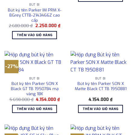
6.80
BÚT BI
Bút ký tên Parker IM PRM X-
BGrey CTTB-2143466Z cao
cấp
Giá
Giá
2.680.000
₫
2.250.000
₫
gốc
hiện
là:
tại
THÊM VÀO GIỎ HÀNG
2.680.000 ₫.
là:
2.250.000 ₫.
-27%
BÚT BI
BÚT BI
Bút ký tên Parker SON X
Bút ký tên Parker SON X
Black GT TB 1950784 mạ
Matte Black CT TB 1950881
vàng 18K
Giá
Giá
5.698.000
₫
4.154.000
₫
4.154.000
₫
gốc
hiện
là:
tại
THÊM VÀO GIỎ HÀNG
THÊM VÀO GIỎ HÀNG
5.698.000 ₫.
là:
4.154.000 ₫.