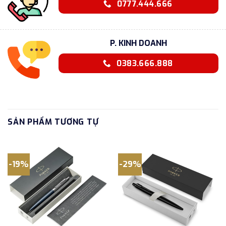
0777.444.666
P. KINH DOANH
0383.666.888
SẢN PHẨM TƯƠNG TỰ
-19%
-29%