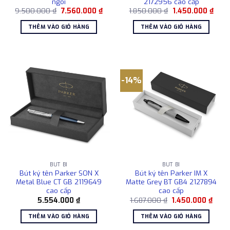
ngòi
2172956 cao cấp
Giá
Giá
Giá
Giá
9.500.000
₫
7.560.000
₫
1.850.000
₫
1.450.000
₫
gốc
hiện
gốc
hiện
là:
tại
là:
tại
THÊM VÀO GIỎ HÀNG
THÊM VÀO GIỎ HÀNG
9.500.000 ₫.
là:
1.850.000 ₫.
là:
7.560.000 ₫.
1.450
-14%
BÚT BI
BÚT BI
Bút ký tên Parker SON X
Bút ký tên Parker IM X
Metal Blue CT GB 2119649
Matte Grey BT GB4 2127894
cao cấp
cao cấp
Giá
Giá
5.554.000
₫
1.687.000
₫
1.450.000
₫
gốc
hiện
là:
tại
THÊM VÀO GIỎ HÀNG
THÊM VÀO GIỎ HÀNG
1.687.000 ₫.
là:
1.450