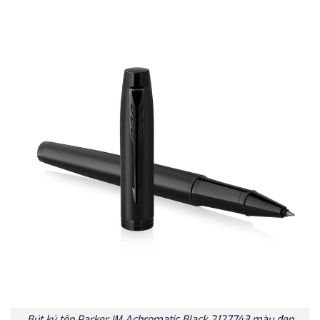
Bút ký tên Parker IM Achromatic Black 2127743 màu đen