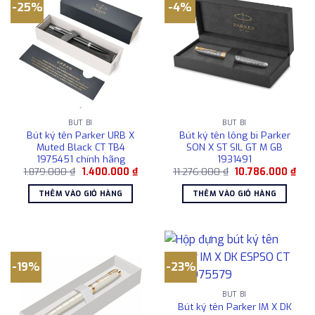
-25%
-4%
BÚT BI
BÚT BI
Bút ký tên Parker URB X
Bút ký tên lông bi Parker
Muted Black CT TB4
SON X ST SIL GT M GB
1975451 chính hãng
1931491
Giá
Giá
Giá
Giá
1.879.000
₫
1.400.000
₫
11.276.000
₫
10.786.000
₫
gốc
hiện
gốc
hiện
là:
tại
là:
tại
THÊM VÀO GIỎ HÀNG
THÊM VÀO GIỎ HÀNG
1.879.000 ₫.
là:
11.276.000 ₫.
là:
1.400.000 ₫.
10.7
-19%
-23%
BÚT BI
Bút ký tên Parker IM X DK