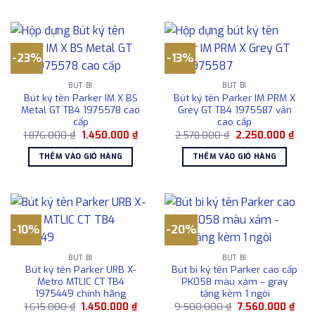
-23%
-13%
BÚT BI
BÚT BI
Bút ký tên Parker IM X BS
Bút ký tên Parker IM PRM X
Metal GT TB4 1975578 cao
Grey GT TB4 1975587 vân
cấp
cao cấp
Giá
Giá
Giá
Giá
1.876.000
₫
1.450.000
₫
2.578.000
₫
2.250.000
₫
gốc
hiện
gốc
hiện
là:
tại
là:
tại
THÊM VÀO GIỎ HÀNG
THÊM VÀO GIỎ HÀNG
1.876.000 ₫.
là:
2.578.000 ₫.
là:
1.450.000 ₫.
2.25
-10%
-20%
BÚT BI
BÚT BI
Bút ký tên Parker URB X-
Bút bi ký tên Parker cao cấp
Metro MTLIC CT TB4
PK058 màu xám – gray
1975449 chính hãng
tặng kèm 1 ngòi
Giá
Giá
Giá
Giá
1.615.000
₫
1.450.000
₫
9.500.000
₫
7.560.000
₫
gốc
hiện
gốc
hiện