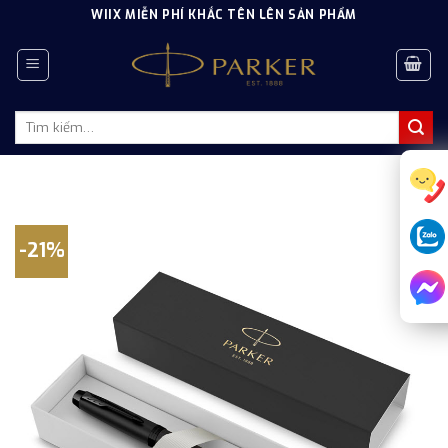
Skip
WIIX MIỄN PHÍ KHẮC TÊN LÊN SẢN PHẨM
to
content
Tìm
kiếm:
-21%