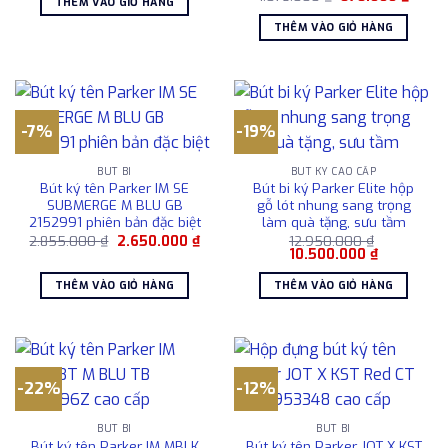
THÊM VÀO GIỎ HÀNG
gốc
hiện
1.109.000 ₫.
là:
là:
tại
1.031.000 ₫.
THÊM VÀO GIỎ HÀNG
1.078.000 ₫.
là:
878.0
-7%
-19%
BÚT BI
BÚT KÝ CAO CẤP
Bút ký tên Parker IM SE
Bút bi ký Parker Elite hộp
SUBMERGE M BLU GB
gỗ lót nhung sang trọng
2152991 phiên bản đặc biệt
làm quà tặng, sưu tầm
Giá
Giá
2.855.000
₫
2.650.000
₫
12.950.000
₫
gốc
hiện
Giá
Giá
10.500.000
₫
là:
tại
gốc
hiện
2.855.000 ₫.
là:
là:
tại
THÊM VÀO GIỎ HÀNG
THÊM VÀO GIỎ HÀNG
2.650.000 ₫.
12.950.000 ₫.
là:
10.500.000
-22%
-12%
BÚT BI
BÚT BI
Bút ký tên Parker IM MBLK
Bút ký tên Parker JOT X KST