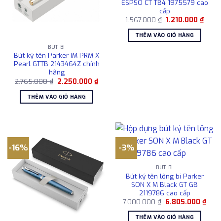
ESPSO CT TB4 1975579 cao
cấp
Giá
Giá
1.567.000
₫
1.210.000
₫
gốc
hiện
là:
tại
THÊM VÀO GIỎ HÀNG
1.567.000 ₫.
là:
1.210
BÚT BI
Bút ký tên Parker IM PRM X
Pearl GTTB 2143464Z chính
hãng
Giá
Giá
2.765.000
₫
2.250.000
₫
gốc
hiện
là:
tại
THÊM VÀO GIỎ HÀNG
2.765.000 ₫.
là:
2.250.000 ₫.
-16%
-3%
BÚT BI
Bút ký tên lông bi Parker
SON X M Black GT GB
2119786 cao cấp
Giá
Giá
7.000.000
₫
6.805.000
₫
gốc
hiện
là:
tại
THÊM VÀO GIỎ HÀNG
7.000.000 ₫.
là: