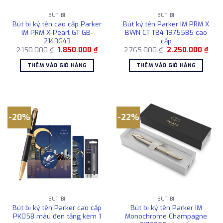
BÚT BI
BÚT BI
Bút bi ký tên cao cấp Parker
Bút ký tên Parker IM PRM X
IM PRM X-Pearl GT GB-
BWN CT TB4 1975585 cao
2143643
cấp
Giá
Giá
Giá
Giá
2.150.000
₫
1.850.000
₫
2.765.000
₫
2.250.000
₫
gốc
hiện
gốc
hiện
là:
tại
là:
tại
THÊM VÀO GIỎ HÀNG
THÊM VÀO GIỎ HÀNG
2.150.000 ₫.
là:
2.765.000 ₫.
là:
1.850.000 ₫.
2.25
-20%
-22%
BÚT BI
BÚT BI
Bút bi ký tên Parker cao cấp
Bút bi ký tên Parker IM
PK058 màu đen tặng kèm 1
Monochrome Champagne