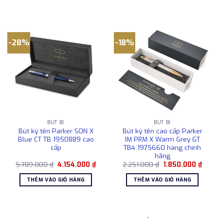
3.999.000 ₫.
1.450
-28%
-18%
BÚT BI
BÚT BI
Bút ký tên Parker SON X
Bút ký tên cao cấp Parker
Blue CT TB 1950889 cao
IM PRM X Warm Grey GT
cấp
TB4 1975660 hàng chính
hãng
Giá
Giá
Giá
Giá
5.789.000
₫
4.154.000
₫
2.251.000
₫
1.850.000
₫
gốc
hiện
gốc
hiện
là:
tại
là:
tại
THÊM VÀO GIỎ HÀNG
THÊM VÀO GIỎ HÀNG
5.789.000 ₫.
là:
2.251.000 ₫.
là:
4.154.000 ₫.
1.850