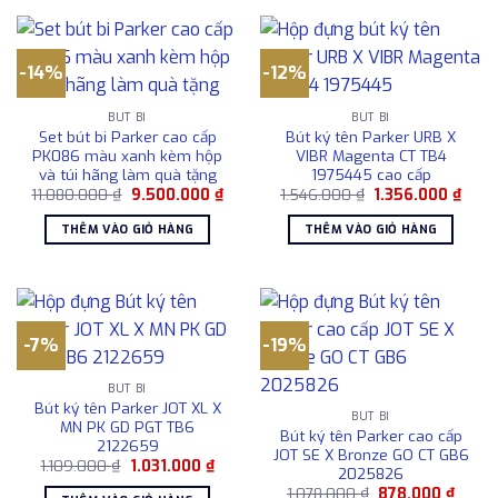
-14%
-12%
BÚT BI
BÚT BI
Set bút bi Parker cao cấp
Bút ký tên Parker URB X
PK086 màu xanh kèm hộp
VIBR Magenta CT TB4
và túi hãng làm quà tặng
1975445 cao cấp
Giá
Giá
Giá
Giá
11.080.000
₫
9.500.000
₫
1.546.000
₫
1.356.000
₫
gốc
hiện
gốc
hiện
là:
tại
là:
tại
THÊM VÀO GIỎ HÀNG
THÊM VÀO GIỎ HÀNG
11.080.000 ₫.
là:
1.546.000 ₫.
là:
9.500.000 ₫.
1.356
-7%
-19%
BÚT BI
Bút ký tên Parker JOT XL X
BÚT BI
MN PK GD PGT TB6
Bút ký tên Parker cao cấp
2122659
JOT SE X Bronze GO CT GB6
Giá
Giá
1.109.000
₫
1.031.000
₫
2025826
gốc
hiện
Giá
Giá
là:
tại
1.078.000
₫
878.000
₫