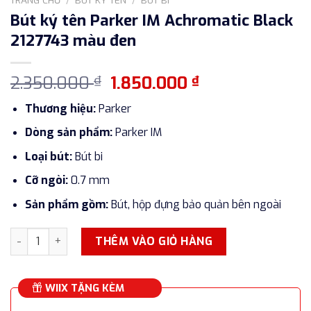
Bút ký tên Parker IM Achromatic Black
2127743 màu đen
Giá
Giá
2.350.000
1.850.000
₫
₫
gốc
hiện
Thương hiệu:
Parker
là:
tại
2.350.000 ₫.
là:
Dòng sản phẩm:
Parker IM
1.850.000 ₫.
Loại bút:
Bút bi
Cỡ ngòi:
0.7 mm
Sản phẩm gồm:
Bút, hộp đựng bảo quản bên ngoài
Bút ký tên Parker IM Achromatic Black 2127743 màu đen số
THÊM VÀO GIỎ HÀNG
WIIX TẶNG KÈM