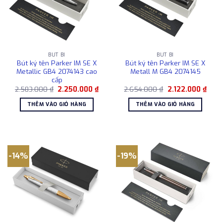
BÚT BI
BÚT BI
Bút ký tên Parker IM SE X
Bút ký tên Parker IM SE X
Metallic GB4 2074143 cao
Metall M GB4 2074145
cấp
Giá
Giá
Giá
Giá
2.583.000
₫
2.250.000
₫
2.654.000
₫
2.122.000
₫
gốc
hiện
gốc
hiện
là:
tại
là:
tại
THÊM VÀO GIỎ HÀNG
THÊM VÀO GIỎ HÀNG
2.583.000 ₫.
là:
2.654.000 ₫.
là:
2.250.000 ₫.
2.122
-14%
-19%