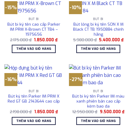
-15%
-10%
BÚT BI
BÚT BI
Bút bi ký tên cao cấp Parker
Bút lông bi ký tên SON X M
IM PRM X-Brown CT TB4 –
Black CT TB 1950884 chính
1975656
hãng
Giá
Giá
Giá
Giá
2.175.000
₫
1.850.000
₫
5.980.000
₫
5.400.000
₫
gốc
hiện
gốc
hiện
là:
tại
là:
tại
THÊM VÀO GIỎ HÀNG
THÊM VÀO GIỎ HÀNG
2.175.000 ₫.
là:
5.980.000 ₫.
là:
1.850.000 ₫.
5.40
-16%
-27%
BÚT BI
BÚT BI
Bút ký tên Parker IM PRM X
Bút bi ký tên Parker IM màu
Red GT GB 2143644 cao cấp
xanh phiên bản cao cấp
kèm bao da
Giá
Giá
Giá
Giá
2.198.000
₫
1.850.000
₫
12.950.000
₫
9.500.000
₫
gốc
hiện
gốc
hiện
là:
tại
là:
tại
THÊM VÀO GIỎ HÀNG
THÊM VÀO GIỎ HÀNG
2.198.000 ₫.
là:
12.950.000 ₫.
là:
1.850.000 ₫.
9.5