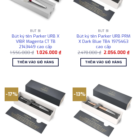
BÚT BI
BÚT BI
Bút ký tên Parker URB X
Bút ký tên Parker URB PRM
VIBR Magenta CT TB
X Dark Blue TB4 1975463
2143449 cao cấp
cao cấp
Giá
Giá
Giá
Giá
1.556.000
₫
1.026.000
₫
2.478.000
₫
2.056.000
₫
gốc
hiện
gốc
hiện
là:
tại
là:
tại
THÊM VÀO GIỎ HÀNG
THÊM VÀO GIỎ HÀNG
1.556.000 ₫.
là:
2.478.000 ₫.
là:
1.026.000 ₫.
2.05
-17%
-13%