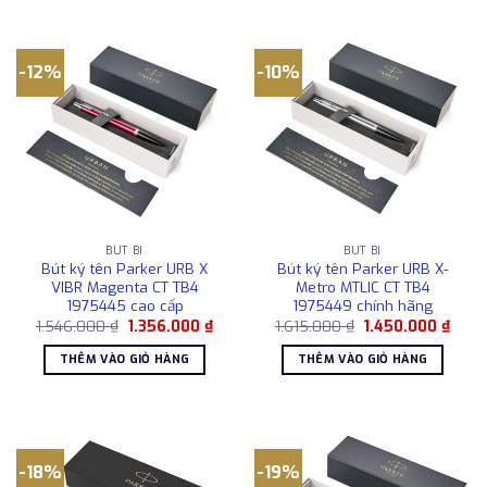
-12%
-10%
BÚT BI
BÚT BI
Bút ký tên Parker URB X
Bút ký tên Parker URB X-
VIBR Magenta CT TB4
Metro MTLIC CT TB4
1975445 cao cấp
1975449 chính hãng
Giá
Giá
Giá
Giá
1.546.000
₫
1.356.000
₫
1.615.000
₫
1.450.000
₫
gốc
hiện
gốc
hiện
là:
tại
là:
tại
THÊM VÀO GIỎ HÀNG
THÊM VÀO GIỎ HÀNG
1.546.000 ₫.
là:
1.615.000 ₫.
là:
1.356.000 ₫.
1.450
-18%
-19%