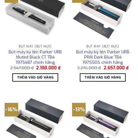
BÚT MÁY (BÚT MỰC)
BÚT MÁY (BÚT MỰC)
Bút máy ký tên Parker URB
Bút máy ký tên Parker URB
Muted Black CT TB4
PRM Dark Blue TB4
1975487 chính hãng
1975505 chính hãng
Giá
Giá
Giá
Giá
2.547.000
₫
2.100.000
₫
3.276.000
₫
2.657.000
₫
gốc
hiện
gốc
hiện
là:
tại
là:
tại
THÊM VÀO GIỎ HÀNG
THÊM VÀO GIỎ HÀNG
2.547.000 ₫.
là:
3.276.000 ₫.
là:
2.100.000 ₫.
2.65
-16%
-13%