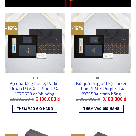
-16%
-16%
BÚT BI
BÚT BI
Bộ quà tặng bút ký Parker
Bộ quà tặng bút ký Parker
Urban PRM X-D Blue TB4-
Urban PRM X-Purple TB4-
1975533 chính hãng
1975534 chính hãng
Giá
Giá
Giá
Giá
3.800.000
₫
3.180.000
₫
3.800.000
₫
3.180.000
₫
gốc
hiện
gốc
hiện
là:
tại
là:
tại
THÊM VÀO GIỎ HÀNG
THÊM VÀO GIỎ HÀNG
3.800.000 ₫.
là:
3.800.000 ₫.
là:
3.180.000 ₫.
3.180