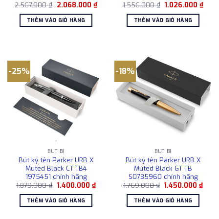
Giá
Giá
Giá
Giá
2.567.000
₫
2.068.000
₫
1.556.000
₫
1.026.000
₫
gốc
hiện
gốc
hiện
là:
tại
là:
tại
THÊM VÀO GIỎ HÀNG
THÊM VÀO GIỎ HÀNG
2.567.000 ₫.
là:
1.556.000 ₫.
là:
2.068.000 ₫.
1.026
-25%
-18%
BÚT BI
BÚT BI
Bút ký tên Parker URB X
Bút ký tên Parker URB X
Muted Black CT TB4
Muted Black GT TB
1975451 chính hãng
S0735960 chính hãng
Giá
Giá
Giá
Giá
1.879.000
₫
1.400.000
₫
1.769.000
₫
1.450.000
₫
gốc
hiện
gốc
hiện
là:
tại
là:
tại
THÊM VÀO GIỎ HÀNG
THÊM VÀO GIỎ HÀNG
1.879.000 ₫.
là:
1.769.000 ₫.
là:
1.400.000 ₫.
1.450