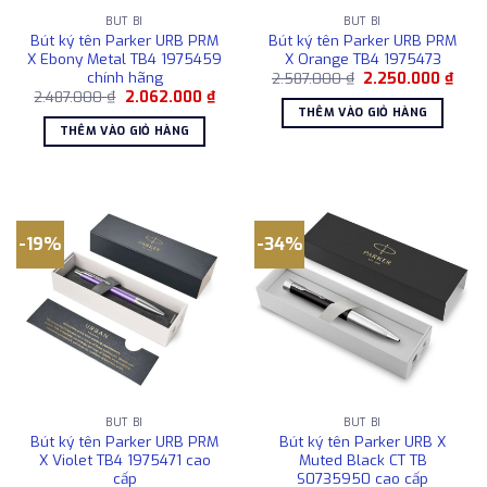
BÚT BI
BÚT BI
Bút ký tên Parker URB PRM
Bút ký tên Parker URB PRM
X Ebony Metal TB4 1975459
X Orange TB4 1975473
chính hãng
Giá
Giá
2.587.000
₫
2.250.000
₫
gốc
hiện
Giá
Giá
2.487.000
₫
2.062.000
₫
là:
tại
gốc
hiện
THÊM VÀO GIỎ HÀNG
2.587.000 ₫.
là:
là:
tại
THÊM VÀO GIỎ HÀNG
2.25
2.487.000 ₫.
là:
2.062.000 ₫.
-19%
-34%
BÚT BI
BÚT BI
Bút ký tên Parker URB PRM
Bút ký tên Parker URB X
X Violet TB4 1975471 cao
Muted Black CT TB
cấp
S0735950 cao cấp