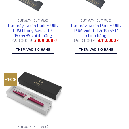
BÚT MÁY (BÚT MỰC)
BÚT MÁY (BÚT MỰC)
Bút máy ký tên Parker URB
Bút máy ký tên Parker URB
PRM Ebony Metal TB4
PRM Violet TB4 1975517
1975499 chính hãng
chính hãng
Giá
Giá
Giá
Giá
3.698.000
₫
3.109.000
₫
3.589.000
₫
3.112.000
₫
gốc
hiện
gốc
hiện
là:
tại
là:
tại
THÊM VÀO GIỎ HÀNG
THÊM VÀO GIỎ HÀNG
3.698.000 ₫.
là:
3.589.000 ₫.
là:
3.109.000 ₫.
3.112
-13%
BÚT MÁY (BÚT MỰC)