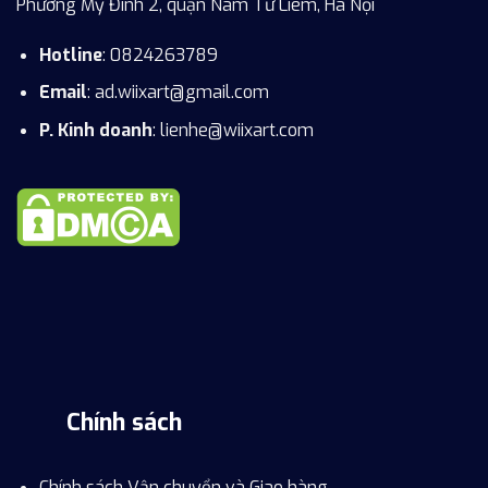
Phường Mỹ Đình 2, quận Nam Từ Liêm, Hà Nội
Hotline
: 0824263789
Email
: ad.wiixart@gmail.com
P. Kinh doanh
: lienhe@wiixart.com
Chính sách
Chính sách Vận chuyển và Giao hàng