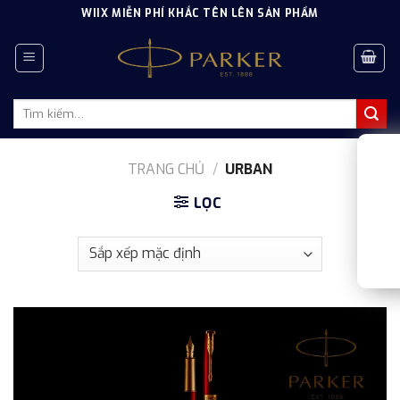
Skip
WIIX MIỄN PHÍ KHẮC TÊN LÊN SẢN PHẨM
to
content
Tìm
kiếm:
TRANG CHỦ
/
URBAN
LỌC