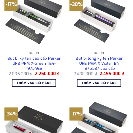
-17%
-30%
BÚT BI
BÚT BI
Bút bi ký tên cao cấp Parker
Bút bi lông ký tên Parker
URB PRM X-Green TB4-
URB PRM X Viole TB4
1975469
1975537 cao cấp
Giá
Giá
Giá
Giá
2.695.000
₫
2.250.000
₫
3.498.000
₫
2.455.000
₫
gốc
hiện
gốc
hiện
là:
tại
là:
tại
THÊM VÀO GIỎ HÀNG
THÊM VÀO GIỎ HÀNG
2.695.000 ₫.
là:
3.498.000 ₫.
là:
2.250.000 ₫.
2.45
-34%
-17%