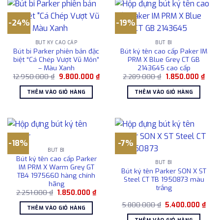
-24%
-19%
BÚT KÝ CAO CẤP
BÚT BI
Bút bi Parker phiên bản đặc
Bút ký tên cao cấp Paker IM
biệt “Cá Chép Vượt Vũ Môn”
PRM X Blue Grey CT GB
– Màu Xanh
2143645 cao cấp
Giá
Giá
Giá
Giá
12.950.000
₫
9.800.000
₫
2.289.000
₫
1.850.000
₫
gốc
hiện
gốc
hiện
là:
tại
là:
tại
THÊM VÀO GIỎ HÀNG
THÊM VÀO GIỎ HÀNG
12.950.000 ₫.
là:
2.289.000 ₫.
là:
9.800.000 ₫.
1.85
-18%
-7%
BÚT BI
Bút ký tên cao cấp Parker
BÚT BI
IM PRM X Warm Grey GT
Bút ký tên Parker SON X ST
TB4 1975660 hàng chính
Steel CT TB 1950873 màu
hãng
trắng
Giá
Giá
2.251.000
₫
1.850.000
₫
gốc
hiện
Giá
Giá
là:
tại
5.800.000
₫
5.400.000
₫
THÊM VÀO GIỎ HÀNG
gốc
hiện
2.251.000 ₫.
là:
là:
tại
1.850.000 ₫.