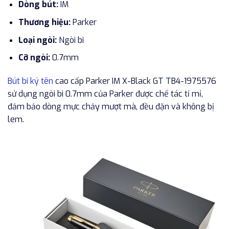
Dòng bút:
IM
Thương hiệu:
Parker
Loại ngòi:
Ngòi bi
Cỡ ngòi:
0.7mm
Bút bi ký tên
cao cấp Parker IM X-Black GT TB4-1975576
sử dụng ngòi bi 0.7mm của Parker được chế tác tỉ mỉ,
đảm bảo dòng mực chảy mượt mà, đều đặn và không bị
lem.