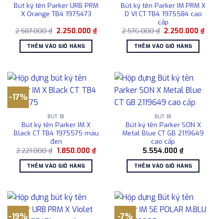
Bút ký tên Parker URB PRM
Bút ký tên Parker IM PRM X
X Orange TB4 1975473
D VI CT TB4 1975584 cao
cấp
Giá
Giá
Giá
Giá
2.587.000
₫
2.250.000
₫
2.576.000
₫
2.250.000
₫
gốc
hiện
gốc
hiện
là:
tại
là:
tại
THÊM VÀO GIỎ HÀNG
THÊM VÀO GIỎ HÀNG
2.587.000 ₫.
là:
2.576.000 ₫.
là:
2.250.000 ₫.
2.25
-17%
BÚT BI
BÚT BI
Bút ký tên Parker IM X
Bút ký tên Parker SON X
Black CT TB4 1975575 màu
Metal Blue CT GB 2119649
đen
cao cấp
Giá
Giá
2.221.000
₫
1.850.000
₫
5.554.000
₫
gốc
hiện
là:
tại
THÊM VÀO GIỎ HÀNG
THÊM VÀO GIỎ HÀNG
2.221.000 ₫.
là:
1.850.000 ₫.
-19%
-7%