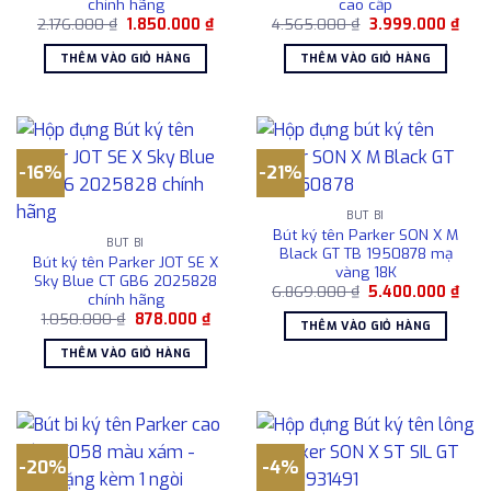
chính hãng
cao cấp
Giá
Giá
Giá
Giá
2.176.000
₫
1.850.000
₫
4.565.000
₫
3.999.000
₫
gốc
hiện
gốc
hiện
là:
tại
là:
tại
THÊM VÀO GIỎ HÀNG
THÊM VÀO GIỎ HÀNG
2.176.000 ₫.
là:
4.565.000 ₫.
là:
1.850.000 ₫.
3.99
-16%
-21%
BÚT BI
Bút ký tên Parker SON X M
BÚT BI
Black GT TB 1950878 mạ
Bút ký tên Parker JOT SE X
vàng 18K
Sky Blue CT GB6 2025828
Giá
Giá
6.869.000
₫
5.400.000
₫
chính hãng
gốc
hiện
Giá
Giá
1.050.000
₫
878.000
₫
là:
tại
THÊM VÀO GIỎ HÀNG
gốc
hiện
6.869.000 ₫.
là:
là:
tại
5.40
THÊM VÀO GIỎ HÀNG
1.050.000 ₫.
là:
878.000 ₫.
-20%
-4%