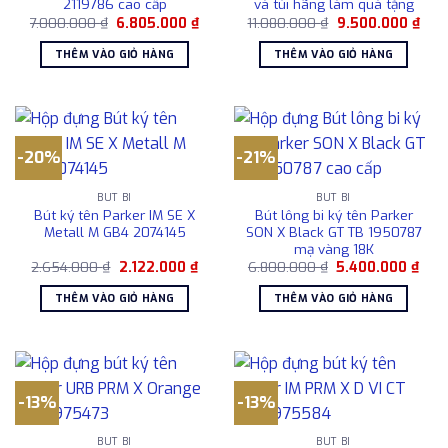
2119786 cao cấp
và túi hãng làm quà tặng
Giá
Giá
Giá
Giá
7.000.000
₫
6.805.000
₫
11.080.000
₫
9.500.000
₫
gốc
hiện
gốc
hiện
là:
tại
là:
tại
THÊM VÀO GIỎ HÀNG
THÊM VÀO GIỎ HÀNG
7.000.000 ₫.
là:
11.080.000 ₫.
là:
6.805.000 ₫.
9.50
-20%
-21%
BÚT BI
BÚT BI
Bút ký tên Parker IM SE X
Bút lông bi ký tên Parker
Metall M GB4 2074145
SON X Black GT TB 1950787
mạ vàng 18K
Giá
Giá
Giá
Giá
2.654.000
₫
2.122.000
₫
6.800.000
₫
5.400.000
₫
gốc
hiện
gốc
hiện
là:
tại
là:
tại
THÊM VÀO GIỎ HÀNG
THÊM VÀO GIỎ HÀNG
2.654.000 ₫.
là:
6.800.000 ₫.
là:
2.122.000 ₫.
5.40
-13%
-13%
BÚT BI
BÚT BI