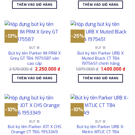
là:
tại
là:
tại
THÊM VÀO GIỎ HÀNG
THÊM VÀO GIỎ HÀNG
1.050.000 ₫.
là:
2.351.000 ₫.
là:
878.000 ₫.
1.850
-13%
-25%
BÚT BI
BÚT BI
Bút ký tên Parker IM PRM X
Bút ký tên Parker URB X
Grey GT TB4 1975587 vân
Muted Black CT TB4
cao cấp
1975451 chính hãng
Giá
Giá
Giá
Giá
2.578.000
₫
2.250.000
₫
1.879.000
₫
1.400.000
₫
gốc
hiện
gốc
hiện
là:
tại
là:
tại
THÊM VÀO GIỎ HÀNG
THÊM VÀO GIỎ HÀNG
2.578.000 ₫.
là:
1.879.000 ₫.
là:
2.250.000 ₫.
1.400
-10%
-10%
BÚT BI
BÚT BI
Bút ký tên Parker JOT X CHS
Bút ký tên Parker URB X-
Orange CT TB6 1953349
Metro MTLIC CT TB4