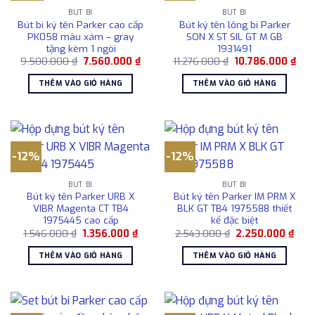
BÚT BI
BÚT BI
Bút bi ký tên Parker cao cấp
Bút ký tên lông bi Parker
PK058 màu xám – gray
SON X ST SIL GT M GB
tặng kèm 1 ngòi
1931491
Giá
Giá
Giá
Giá
9.500.000
₫
7.560.000
₫
11.276.000
₫
10.786.000
₫
gốc
hiện
gốc
hiện
là:
tại
là:
tại
THÊM VÀO GIỎ HÀNG
THÊM VÀO GIỎ HÀNG
9.500.000 ₫.
là:
11.276.000 ₫.
là:
7.560.000 ₫.
10.7
-12%
-12%
BÚT BI
BÚT BI
Bút ký tên Parker URB X
Bút ký tên Parker IM PRM X
VIBR Magenta CT TB4
BLK GT TB4 1975588 thiết
1975445 cao cấp
kế đặc biệt
Giá
Giá
Giá
Giá
1.546.000
₫
1.356.000
₫
2.543.000
₫
2.250.000
₫
gốc
hiện
gốc
hiện
là:
tại
là:
tại
THÊM VÀO GIỎ HÀNG
THÊM VÀO GIỎ HÀNG
1.546.000 ₫.
là:
2.543.000 ₫.
là:
1.356.000 ₫.
2.25