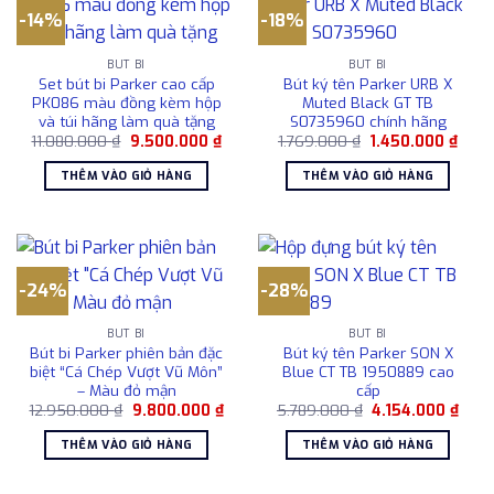
-14%
-18%
BÚT BI
BÚT BI
Set bút bi Parker cao cấp
Bút ký tên Parker URB X
PK086 màu đồng kèm hộp
Muted Black GT TB
và túi hãng làm quà tặng
S0735960 chính hãng
Giá
Giá
Giá
Giá
11.080.000
₫
9.500.000
₫
1.769.000
₫
1.450.000
₫
gốc
hiện
gốc
hiện
là:
tại
là:
tại
THÊM VÀO GIỎ HÀNG
THÊM VÀO GIỎ HÀNG
11.080.000 ₫.
là:
1.769.000 ₫.
là:
9.500.000 ₫.
1.450
-24%
-28%
BÚT BI
BÚT BI
Bút bi Parker phiên bản đặc
Bút ký tên Parker SON X
biệt “Cá Chép Vượt Vũ Môn”
Blue CT TB 1950889 cao
– Màu đỏ mận
cấp
Giá
Giá
Giá
Giá
12.950.000
₫
9.800.000
₫
5.789.000
₫
4.154.000
₫
gốc
hiện
gốc
hiện
là:
tại
là:
tại
THÊM VÀO GIỎ HÀNG
THÊM VÀO GIỎ HÀNG
12.950.000 ₫.
là:
5.789.000 ₫.
là:
9.800.000 ₫.
4.154