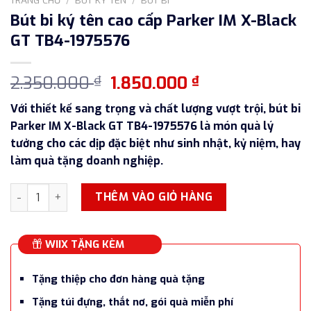
Bút bi ký tên cao cấp Parker IM X-Black
GT TB4-1975576
Giá
Giá
2.350.000
1.850.000
₫
₫
gốc
hiện
Với thiết kế sang trọng và chất lượng vượt trội, bút bi
là:
tại
Parker IM X-Black GT TB4-1975576 là món quà lý
2.350.000 ₫.
là:
tưởng cho các dịp đặc biệt như sinh nhật, kỷ niệm, hay
1.850.000 ₫.
làm quà tặng doanh nghiệp.
Bút bi ký tên cao cấp Parker IM X-Black GT TB4-1975576 số 
THÊM VÀO GIỎ HÀNG
WIIX TẶNG KÈM
Tặng thiệp cho đơn hàng quà tặng
Tặng túi đựng, thắt nơ, gói quà miễn phí