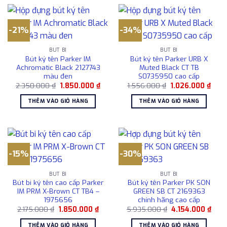
-21%
-34%
BÚT BI
BÚT BI
Bút ký tên Parker IM
Bút ký tên Parker URB X
Achromatic Black 2127743
Muted Black CT TB
màu đen
S0735950 cao cấp
Giá
Giá
Giá
Giá
2.350.000
₫
1.850.000
₫
1.556.000
₫
1.026.000
₫
gốc
hiện
gốc
hiện
là:
tại
là:
tại
THÊM VÀO GIỎ HÀNG
THÊM VÀO GIỎ HÀNG
2.350.000 ₫.
là:
1.556.000 ₫.
là:
1.850.000 ₫.
1.026
-15%
-30%
BÚT BI
BÚT BI
Bút bi ký tên cao cấp Parker
Bút ký tên Parker PK SON
IM PRM X-Brown CT TB4 –
GREEN SB CT 2169363
1975656
chính hãng cao cấp
Giá
Giá
Giá
Giá
2.175.000
₫
1.850.000
₫
5.935.000
₫
4.154.000
₫
gốc
hiện
gốc
hiện
là:
tại
là:
tại
THÊM VÀO GIỎ HÀNG
THÊM VÀO GIỎ HÀNG