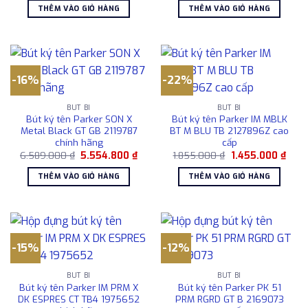
là:
tại
là:
tại
THÊM VÀO GIỎ HÀNG
THÊM VÀO GIỎ HÀNG
1.657.000 ₫.
là:
1.109.000 ₫.
là:
1.450.000 ₫.
1.031
-16%
-22%
BÚT BI
BÚT BI
Bút ký tên Parker SON X
Bút ký tên Parker IM MBLK
Metal Black GT GB 2119787
BT M BLU TB 2127896Z cao
chính hãng
cấp
Giá
Giá
Giá
Giá
6.589.000
₫
5.554.800
₫
1.855.000
₫
1.455.000
₫
gốc
hiện
gốc
hiện
là:
tại
là:
tại
THÊM VÀO GIỎ HÀNG
THÊM VÀO GIỎ HÀNG
6.589.000 ₫.
là:
1.855.000 ₫.
là:
5.554.800 ₫.
1.455
-15%
-12%
BÚT BI
BÚT BI
Bút ký tên Parker IM PRM X
Bút ký tên Parker PK 51
DK ESPRES CT TB4 1975652
PRM RGRD GT B 2169073