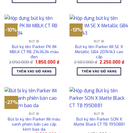
2.175.000 ₫.
là:
5.935.000 ₫.
là:
1.850.000 ₫.
4.15
-10%
-13%
BÚT BI
BÚT BI
Bút ký tên Parker PK IM
Bút ký tên Parker IM SE X
MBLK CT RB 2143634 màu
Metallic GB4 2074143 cao
đen
cấp
Giá
Giá
Giá
Giá
2.050.000
₫
1.850.000
₫
2.583.000
₫
2.250.000
₫
gốc
hiện
gốc
hiện
là:
tại
là:
tại
THÊM VÀO GIỎ HÀNG
THÊM VÀO GIỎ HÀNG
2.050.000 ₫.
là:
2.583.000 ₫.
là:
1.850.000 ₫.
2.25
-27%
BÚT BI
BÚT BI
Bút bi ký tên Parker IM màu
Bút ký tên Parker SON X
xanh phiên bản cao cấp
Matte Black CT TB 1950881
kèm bao da