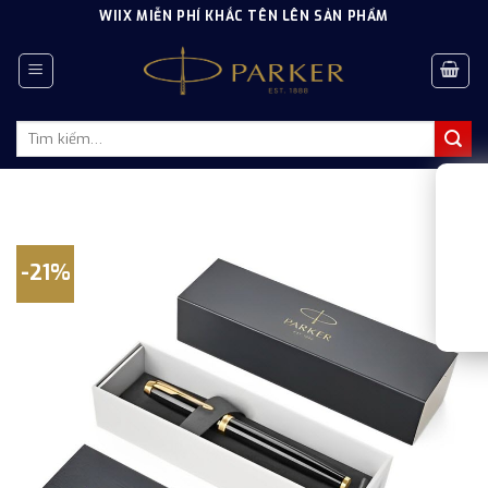
Skip
WIIX MIỄN PHÍ KHẮC TÊN LÊN SẢN PHẨM
to
content
Tìm
kiếm:
-21%