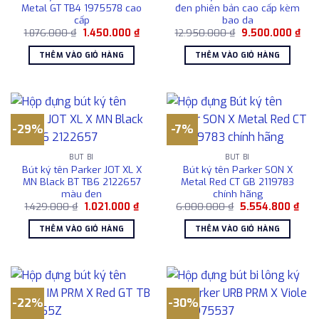
Metal GT TB4 1975578 cao
đen phiên bản cao cấp kèm
cấp
bao da
Giá
Giá
Giá
Giá
1.876.000
₫
1.450.000
₫
12.950.000
₫
9.500.000
₫
gốc
hiện
gốc
hiện
là:
tại
là:
tại
THÊM VÀO GIỎ HÀNG
THÊM VÀO GIỎ HÀNG
1.876.000 ₫.
là:
12.950.000 ₫.
là:
1.450.000 ₫.
9.5
-29%
-7%
BÚT BI
BÚT BI
Bút ký tên Parker JOT XL X
Bút ký tên Parker SON X
MN Black BT TB6 2122657
Metal Red CT GB 2119783
màu đen
chính hãng
Giá
Giá
Giá
Giá
1.429.000
₫
1.021.000
₫
6.000.000
₫
5.554.800
₫
gốc
hiện
gốc
hiện
là:
tại
là:
tại
THÊM VÀO GIỎ HÀNG
THÊM VÀO GIỎ HÀNG
1.429.000 ₫.
là:
6.000.000 ₫.
là:
1.021.000 ₫.
5.55
-22%
-30%