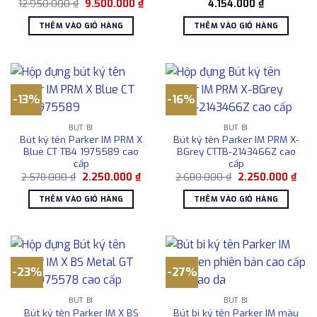
Giá
Giá
12.950.000
₫
9.500.000
₫
4.154.000
₫
gốc
hiện
là:
tại
THÊM VÀO GIỎ HÀNG
THÊM VÀO GIỎ HÀNG
12.950.000 ₫.
là:
9.500.000 ₫.
-13%
-16%
BÚT BI
BÚT BI
Bút ký tên Parker IM PRM X
Bút ký tên Parker IM PRM X-
Blue CT TB4 1975589 cao
BGrey CTTB-2143466Z cao
cấp
cấp
Giá
Giá
Giá
Giá
2.578.000
₫
2.250.000
₫
2.680.000
₫
2.250.000
₫
gốc
hiện
gốc
hiện
là:
tại
là:
tại
THÊM VÀO GIỎ HÀNG
THÊM VÀO GIỎ HÀNG
2.578.000 ₫.
là:
2.680.000 ₫.
là:
2.250.000 ₫.
2.25
-23%
-27%
BÚT BI
BÚT BI
Bút ký tên Parker IM X BS
Bút bi ký tên Parker IM màu