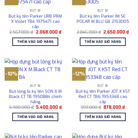
BÚT BI
BÚT BI
Bút ký tên Parker URB PRM
Bút ký tên Parker IM SE
X Violet TB4 1975471 cao
POLAR M BLU GB 2153005
cấp
Giá
Giá
Giá
Giá
2.567.000
₫
2.068.000
₫
2.846.000
₫
2.650.000
₫
gốc
hiện
gốc
hiện
là:
tại
là:
tại
THÊM VÀO GIỎ HÀNG
THÊM VÀO GIỎ HÀNG
2.567.000 ₫.
là:
2.846.000 ₫.
là:
2.068.000 ₫.
2.65
-10%
-12%
BÚT BI
BÚT BI
Bút lông bi ký tên SON X M
Bút ký tên Parker JOT X KST
Black CT TB 1950884 chính
Red CT TB6 1953348 cao
hãng
cấp
Giá
Giá
Giá
Giá
5.980.000
₫
5.400.000
₫
997.000
₫
878.000
₫
gốc
hiện
gốc
hiện
là:
tại
là:
tại
THÊM VÀO GIỎ HÀNG
THÊM VÀO GIỎ HÀNG
5.980.000 ₫.
là:
997.000 ₫.
là:
5.400.000 ₫.
878.00