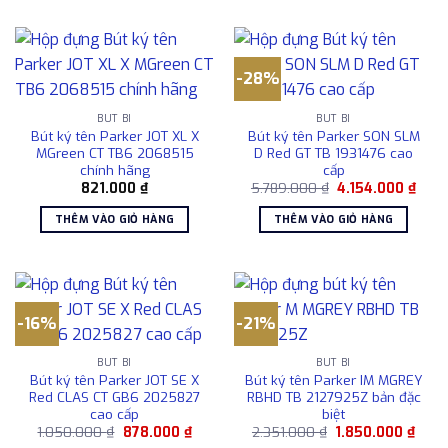
-28%
BÚT BI
BÚT BI
Bút ký tên Parker JOT XL X
Bút ký tên Parker SON SLM
MGreen CT TB6 2068515
D Red GT TB 1931476 cao
chính hãng
cấp
Giá
Giá
821.000
₫
5.789.000
₫
4.154.000
₫
gốc
hiện
là:
tại
THÊM VÀO GIỎ HÀNG
THÊM VÀO GIỎ HÀNG
5.789.000 ₫.
là:
4.154
-16%
-21%
BÚT BI
BÚT BI
Bút ký tên Parker JOT SE X
Bút ký tên Parker IM MGREY
Red CLAS CT GB6 2025827
RBHD TB 2127925Z bản đặc
cao cấp
biệt
Giá
Giá
Giá
Giá
1.050.000
₫
878.000
₫
2.351.000
₫
1.850.000
₫
gốc
hiện
gốc
hiện