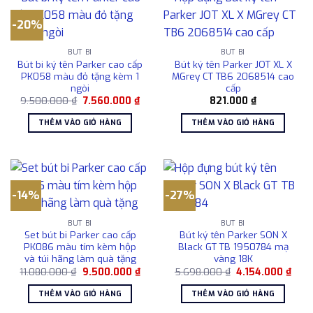
-20%
BÚT BI
BÚT BI
Bút bi ký tên Parker cao cấp
Bút ký tên Parker JOT XL X
PK058 màu đỏ tặng kèm 1
MGrey CT TB6 2068514 cao
ngòi
cấp
Giá
Giá
9.500.000
₫
7.560.000
₫
821.000
₫
gốc
hiện
là:
tại
THÊM VÀO GIỎ HÀNG
THÊM VÀO GIỎ HÀNG
9.500.000 ₫.
là:
7.560.000 ₫.
-14%
-27%
BÚT BI
BÚT BI
Set bút bi Parker cao cấp
Bút ký tên Parker SON X
PK086 màu tím kèm hộp
Black GT TB 1950784 mạ
và túi hãng làm quà tặng
vàng 18K
Giá
Giá
Giá
Giá
11.080.000
₫
9.500.000
₫
5.698.000
₫
4.154.000
₫
gốc
hiện
gốc
hiện
là:
tại
là:
tại
THÊM VÀO GIỎ HÀNG
THÊM VÀO GIỎ HÀNG
11.080.000 ₫.
là:
5.698.000 ₫.
là:
9.500.000 ₫.
4.15