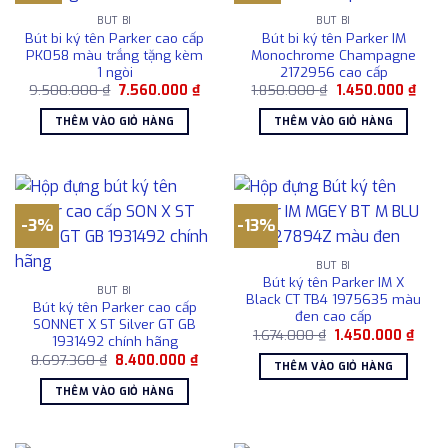
BÚT BI
BÚT BI
Bút bi ký tên Parker cao cấp
Bút bi ký tên Parker IM
PK058 màu trắng tặng kèm
Monochrome Champagne
1 ngòi
2172956 cao cấp
Giá
Giá
Giá
Giá
9.500.000
₫
7.560.000
₫
1.850.000
₫
1.450.000
₫
gốc
hiện
gốc
hiện
là:
tại
là:
tại
THÊM VÀO GIỎ HÀNG
THÊM VÀO GIỎ HÀNG
9.500.000 ₫.
là:
1.850.000 ₫.
là:
7.560.000 ₫.
1.450
-3%
-13%
BÚT BI
Bút ký tên Parker IM X
BÚT BI
Black CT TB4 1975635 màu
Bút ký tên Parker cao cấp
đen cao cấp
SONNET X ST Silver GT GB
Giá
Giá
1.674.000
₫
1.450.000
₫
1931492 chính hãng
gốc
hiện
Giá
Giá
8.697.360
₫
8.400.000
₫
là:
tại
THÊM VÀO GIỎ HÀNG
gốc
hiện
1.674.000 ₫.
là:
là:
tại
1.450
THÊM VÀO GIỎ HÀNG
8.697.360 ₫.
là:
8.400.000 ₫.