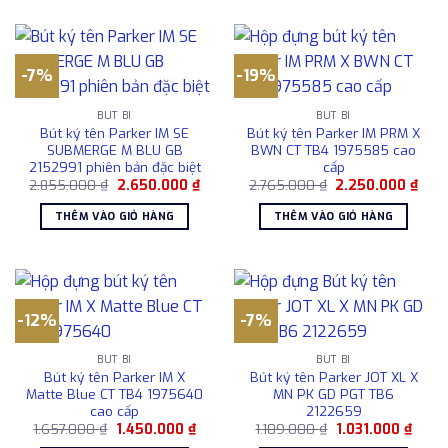
-7%
-19%
BÚT BI
BÚT BI
Bút ký tên Parker IM SE
Bút ký tên Parker IM PRM X
SUBMERGE M BLU GB
BWN CT TB4 1975585 cao
2152991 phiên bản đặc biệt
cấp
Giá
Giá
Giá
Giá
2.855.000
₫
2.650.000
₫
2.765.000
₫
2.250.000
₫
gốc
hiện
gốc
hiện
là:
tại
là:
tại
THÊM VÀO GIỎ HÀNG
THÊM VÀO GIỎ HÀNG
2.855.000 ₫.
là:
2.765.000 ₫.
là:
2.650.000 ₫.
2.25
-12%
-7%
BÚT BI
BÚT BI
Bút ký tên Parker IM X
Bút ký tên Parker JOT XL X
Matte Blue CT TB4 1975640
MN PK GD PGT TB6
cao cấp
2122659
Giá
Giá
Giá
Giá
1.657.000
₫
1.450.000
₫
1.109.000
₫
1.031.000
₫
gốc
hiện
gốc
hiện