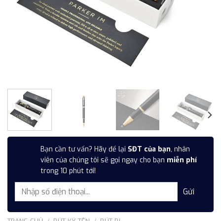
Bạn cần tư vấn? Hãy để lại
SĐT của bạn
, nhân
viên của chúng tôi sẽ gọi ngay cho bạn
miễn phí
trong 10 phút tới!
TRANG CHỦ
/
BÚT KÝ TÊN
/
BÚT BI