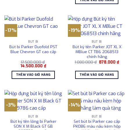
THÊM VÀO GIỎ HÀNG
5.800.000 ₫.
là:
5.40
-17%
-19%
BÚT BI
BÚT BI
Bút bi Parker Duofold PST
Bút ký tên Parker JOT XL X
Blue Chevron GT cao cấp
MBlue CT TB6 2068513
chính hãng
Giá
Giá
17.500.000
₫
1.080.000
₫
878.000
₫
Giá
Giá
gốc
hiện
14.500.000
₫
gốc
hiện
là:
tại
là:
tại
1.080.000 ₫.
là:
THÊM VÀO GIỎ HÀNG
THÊM VÀO GIỎ HÀNG
17.500.000 ₫.
là:
878.0
14.500.000 ₫.
-3%
-14%
BÚT BI
BÚT BI
Bút ký tên lông bi Parker
Set bút bi Parker cao cấp
SON X M Black GT GB
PK086 màu nâu kèm hộp