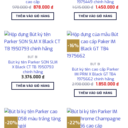
cao cấp
1975449 chính hãng
Giá
Giá
Giá
Giá
978.000
₫
878.000
₫
1.615.000
₫
1.450.000
₫
gốc
hiện
gốc
hiện
là:
tại
là:
tại
THÊM VÀO GIỎ HÀNG
THÊM VÀO GIỎ HÀNG
978.000 ₫.
là:
1.615.000 ₫.
là:
878.000 ₫.
1.450
-16%
BÚT BI
Bút ký tên Parker SON SLM
BÚT BI
X Black CT TB 1950793
Bút ký tên cao cấp Parker
chính hãng
IM PRM X Black GT TB4
3.376.000
₫
1975662 chính hãng
Giá
Giá
2.198.000
₫
1.850.000
₫
THÊM VÀO GIỎ HÀNG
gốc
hiện
là:
tại
THÊM VÀO GIỎ HÀNG
2.198.000 ₫.
là:
1.850
-20%
-22%