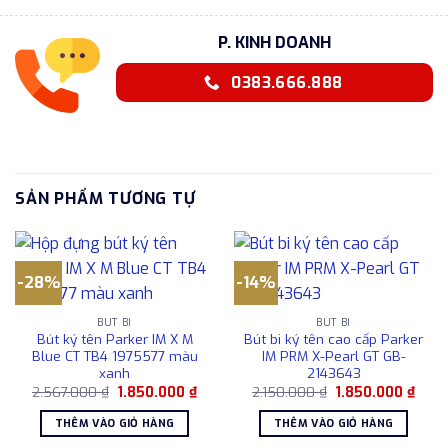
P. KINH DOANH
0383.666.888
SẢN PHẨM TƯƠNG TỰ
-28%
-14%
BÚT BI
BÚT BI
Bút ký tên Parker IM X M
Bút bi ký tên cao cấp Parker
Blue CT TB4 1975577 màu
IM PRM X-Pearl GT GB-
xanh
2143643
Giá
Giá
Giá
Giá
2.567.000
₫
1.850.000
₫
2.150.000
₫
1.850.000
₫
gốc
hiện
gốc
hiện
là:
tại
là:
tại
THÊM VÀO GIỎ HÀNG
THÊM VÀO GIỎ HÀNG
2.567.000 ₫.
là:
2.150.000 ₫.
là:
1.850.000 ₫.
1.850