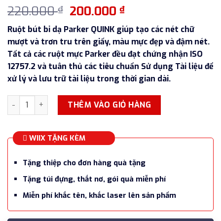
Giá
Giá
220.000
200.000
₫
₫
gốc
hiện
Ruột bút bi dạ Parker QUINK giúp tạo các nét chữ
là:
tại
mượt và trơn tru trên giấy, màu mực đẹp và đậm nét.
220.000 ₫.
là:
Tất cả các ruột mực Parker đều đạt chứng nhận ISO
200.000 ₫.
12757.2 và tuân thủ các tiêu chuẩn Sử dụng Tài liệu để
xử lý và lưu trữ tài liệu trong thời gian dài.
Ruột bút bi dạ Parker QUINK Rollerball Pen số lượng
THÊM VÀO GIỎ HÀNG
WIIX TẶNG KÈM
Tặng thiệp cho đơn hàng quà tặng
Tặng túi đựng, thắt nơ, gói quà miễn phí
Miễn phí khắc tên, khắc laser lên sản phẩm