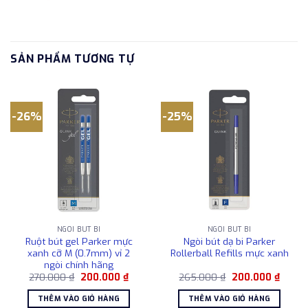
SẢN PHẨM TƯƠNG TỰ
-26%
-25%
NGÒI BÚT BI
NGÒI BÚT BI
Ruột bút gel Parker mực
Ngòi bút dạ bi Parker
xanh cỡ M (0.7mm) vỉ 2
Rollerball Refills mực xanh
ngòi chính hãng
Giá
Giá
Giá
Giá
270.000
₫
200.000
₫
265.000
₫
200.000
₫
gốc
hiện
gốc
hiện
là:
tại
là:
tại
THÊM VÀO GIỎ HÀNG
THÊM VÀO GIỎ HÀNG
270.000 ₫.
là:
265.000 ₫.
là: