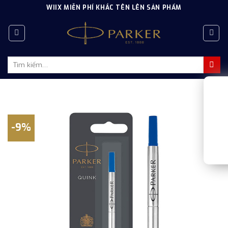
Skip
WIIX MIỄN PHÍ KHẮC TÊN LÊN SẢN PHẨM
to
content
Tìm
kiếm:
-9%