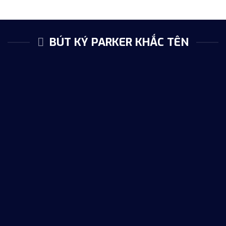
200.000 ₫.
200.0
BÚT KÝ PARKER KHẮC TÊN