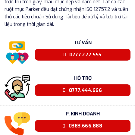
trơn tru trên giấy, màu mực đẹp và đậm nét. Tất cả các
ruột mực Parker đều đạt chứng nhận ISO 12757.2 và tuân
thủ các tiêu chuẩn Sử dụng Tài liệu để xử lý và lưu trữ tài
liệu trong thời gian dài.
TƯ VẤN
0777.222.555
HỖ TRỢ
0777.444.666
P. KINH DOANH
0383.666.888