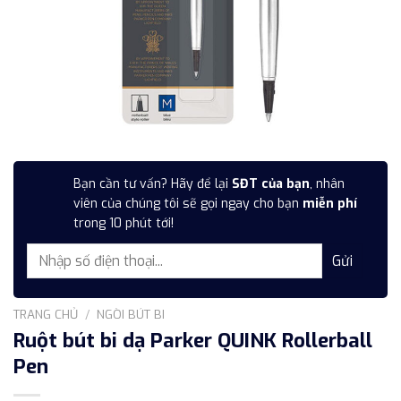
Bạn cần tư vấn? Hãy để lại
SĐT của bạn
, nhân
viên của chúng tôi sẽ gọi ngay cho bạn
miễn phí
trong 10 phút tới!
TRANG CHỦ
/
NGÒI BÚT BI
Ruột bút bi dạ Parker QUINK Rollerball
Pen