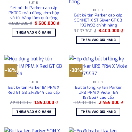
BÚT BI
Set bút bi Parker cao cấp
BÚT BI
PK086 màu đồng kèm hộp
Bút ký tên Parker cao cấp
và túi hãng làm quà tặng
SONNET X ST Silver GT GB
Giá
Giá
11.080.000
₫
9.500.000
₫
1931492 chính hãng
gốc
hiện
Giá
Giá
là:
tại
8.697.360
₫
8.400.000
₫
THÊM VÀO GIỎ HÀNG
gốc
hiện
11.080.000 ₫.
là:
là:
tại
9.500.000 ₫.
THÊM VÀO GIỎ HÀNG
8.697.360 ₫.
là:
8.40
-16%
-30%
BÚT BI
BÚT BI
Bút ký tên Parker IM PRM X
Bút bi lông ký tên Parker
Red GT GB 2143644 cao cấp
URB PRM X Viole TB4
1975537 cao cấp
Giá
Giá
Giá
Giá
2.198.000
₫
1.850.000
₫
3.498.000
₫
2.455.000
₫
gốc
hiện
gốc
hiện
là:
tại
là:
tại
THÊM VÀO GIỎ HÀNG
THÊM VÀO GIỎ HÀNG
2.198.000 ₫.
là:
3.498.000 ₫.
là:
1.850.000 ₫.
2.45