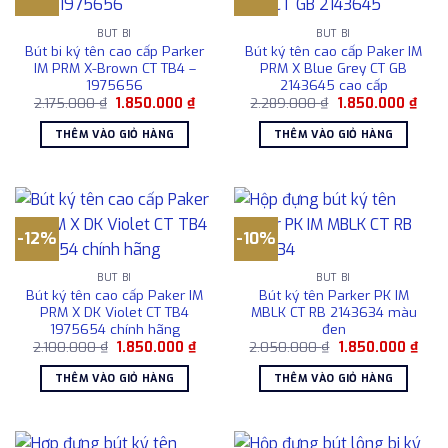
BÚT BI
BÚT BI
Bút bi ký tên cao cấp Parker
Bút ký tên cao cấp Paker IM
IM PRM X-Brown CT TB4 –
PRM X Blue Grey CT GB
1975656
2143645 cao cấp
Giá
Giá
Giá
Giá
2.175.000
₫
1.850.000
₫
2.289.000
₫
1.850.000
₫
gốc
hiện
gốc
hiện
là:
tại
là:
tại
THÊM VÀO GIỎ HÀNG
THÊM VÀO GIỎ HÀNG
2.175.000 ₫.
là:
2.289.000 ₫.
là:
1.850.000 ₫.
1.85
-12%
-10%
BÚT BI
BÚT BI
Bút ký tên cao cấp Paker IM
Bút ký tên Parker PK IM
PRM X DK Violet CT TB4
MBLK CT RB 2143634 màu
1975654 chính hãng
đen
Giá
Giá
Giá
Giá
2.100.000
₫
1.850.000
₫
2.050.000
₫
1.850.000
₫
gốc
hiện
gốc
hiện
là:
tại
là:
tại
THÊM VÀO GIỎ HÀNG
THÊM VÀO GIỎ HÀNG
2.100.000 ₫.
là:
2.050.000 ₫.
là:
1.850.000 ₫.
1.85