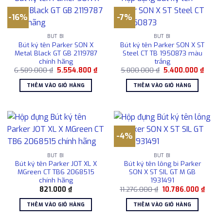
-16%
-7%
BÚT BI
BÚT BI
Bút ký tên Parker SON X
Bút ký tên Parker SON X ST
Metal Black GT GB 2119787
Steel CT TB 1950873 màu
chính hãng
trắng
Giá
Giá
Giá
Giá
6.589.000
₫
5.554.800
₫
5.800.000
₫
5.400.000
₫
gốc
hiện
gốc
hiện
là:
tại
là:
tại
THÊM VÀO GIỎ HÀNG
THÊM VÀO GIỎ HÀNG
6.589.000 ₫.
là:
5.800.000 ₫.
là:
5.554.800 ₫.
5.40
-4%
BÚT BI
BÚT BI
Bút ký tên Parker JOT XL X
Bút ký tên lông bi Parker
MGreen CT TB6 2068515
SON X ST SIL GT M GB
chính hãng
1931491
Giá
Giá
821.000
₫
11.276.000
₫
10.786.000
₫
gốc
hiện
là:
tại
THÊM VÀO GIỎ HÀNG
THÊM VÀO GIỎ HÀNG
11.276.000 ₫.
là:
10.7