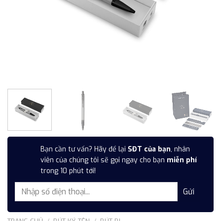
Bạn cần tư vấn? Hãy để lại
SĐT của bạn
, nhân
viên của chúng tôi sẽ gọi ngay cho bạn
miễn phí
trong 10 phút tới!
TRANG CHỦ
/
BÚT KÝ TÊN
/
BÚT BI