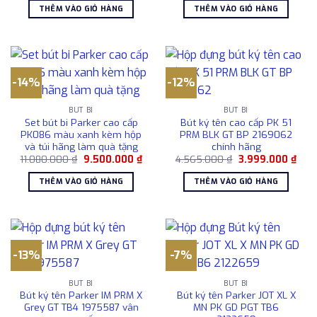
là:
tại
là:
tại
THÊM VÀO GIỎ HÀNG
THÊM VÀO GIỎ HÀNG
2.657.000 ₫.
là:
2.576.000 ₫.
là:
1.850.000 ₫.
2.25
-14%
-12%
BÚT BI
BÚT BI
Set bút bi Parker cao cấp
Bút ký tên cao cấp PK 51
PK086 màu xanh kèm hộp
PRM BLK GT BP 2169062
và túi hãng làm quà tặng
chính hãng
Giá
Giá
Giá
Giá
11.080.000
₫
9.500.000
₫
4.565.000
₫
3.999.000
₫
gốc
hiện
gốc
hiện
là:
tại
là:
tại
THÊM VÀO GIỎ HÀNG
THÊM VÀO GIỎ HÀNG
11.080.000 ₫.
là:
4.565.000 ₫.
là:
9.500.000 ₫.
3.99
-13%
-7%
BÚT BI
BÚT BI
Bút ký tên Parker IM PRM X
Bút ký tên Parker JOT XL X
Grey GT TB4 1975587 vân
MN PK GD PGT TB6