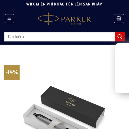
Skip
WIIX MIỄN PHÍ KHẮC TÊN LÊN SẢN PHẨM
to
content
Tìm
kiếm:
-14%