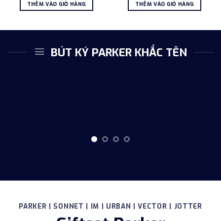
là:
tại
là:
tại
THÊM VÀO GIỎ HÀNG
THÊM VÀO GIỎ HÀNG
2.478.000 ₫.
là:
2.221.000 ₫.
là:
2.056.000 ₫.
1.850
BÚT KÝ PARKER KHẮC TÊN
PARKER | SONNET | IM | URBAN | VECTOR | JOTTER