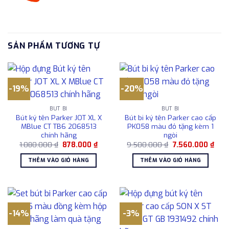
SẢN PHẨM TƯƠNG TỰ
-19%
-20%
BÚT BI
BÚT BI
Bút ký tên Parker JOT XL X
Bút bi ký tên Parker cao cấp
MBlue CT TB6 2068513
PK058 màu đỏ tặng kèm 1
chính hãng
ngòi
Giá
Giá
Giá
Giá
1.080.000
₫
878.000
₫
9.500.000
₫
7.560.000
₫
gốc
hiện
gốc
hiện
là:
tại
là:
tại
THÊM VÀO GIỎ HÀNG
THÊM VÀO GIỎ HÀNG
1.080.000 ₫.
là:
9.500.000 ₫.
là:
878.000 ₫.
7.56
-14%
-3%