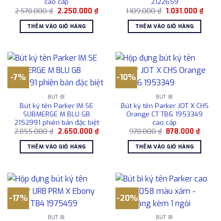
cao cấp
2122659
Giá
Giá
Giá
Giá
2.578.000
₫
2.250.000
₫
1.109.000
₫
1.031.000
₫
gốc
hiện
gốc
hiện
là:
tại
là:
tại
THÊM VÀO GIỎ HÀNG
THÊM VÀO GIỎ HÀNG
2.578.000 ₫.
là:
1.109.000 ₫.
là:
2.250.000 ₫.
1.031
-7%
-10%
BÚT BI
BÚT BI
Bút ký tên Parker IM SE
Bút ký tên Parker JOT X CHS
SUBMERGE M BLU GB
Orange CT TB6 1953349
2152991 phiên bản đặc biệt
cao cấp
Giá
Giá
Giá
Giá
2.855.000
₫
2.650.000
₫
978.000
₫
878.000
₫
gốc
hiện
gốc
hiện
là:
tại
là:
tại
THÊM VÀO GIỎ HÀNG
THÊM VÀO GIỎ HÀNG
2.855.000 ₫.
là:
978.000 ₫.
là:
2.650.000 ₫.
878.00
-17%
-20%
BÚT BI
BÚT BI