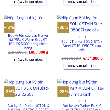
là:
tại
là:
tại
THÊM VÀO GIỎ HÀNG
THÊM VÀO GIỎ HÀNG
2.150.000 ₫.
là:
2.245.100 ₫.
là:
1.850.000 ₫.
1.850
-18%
-30%
BÚT BI
Bút ký tên cao cấp Parker
BÚT BI
IM PRM X Warm Grey GT
Bút ký Parker SON X STAIN
TB4 1975660 hàng chính
Steel CT TB 1950871 cao
hãng
cấp
Giá
Giá
2.251.000
₫
1.850.000
₫
gốc
hiện
Giá
Giá
là:
tại
5.898.000
₫
4.154.000
₫
THÊM VÀO GIỎ HÀNG
gốc
hiện
2.251.000 ₫.
là:
là:
tại
1.850.000 ₫.
THÊM VÀO GIỎ HÀNG
5.898.000 ₫.
là:
4.154
-29%
-28%
BÚT BI
BÚT BI
Bút ký tên Parker JOT XL X
Bút ký tên Parker IM X M
MN Black BT TB6 2122657
Blue CT TB4 1975577 màu