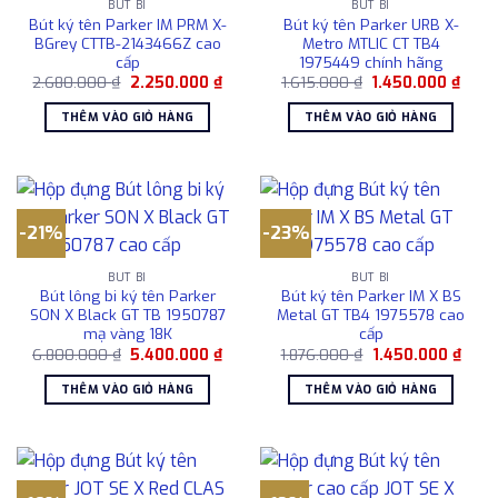
BÚT BI
BÚT BI
Bút ký tên Parker IM PRM X-
Bút ký tên Parker URB X-
BGrey CTTB-2143466Z cao
Metro MTLIC CT TB4
cấp
1975449 chính hãng
Giá
Giá
Giá
Giá
2.680.000
₫
2.250.000
₫
1.615.000
₫
1.450.000
₫
gốc
hiện
gốc
hiện
là:
tại
là:
tại
THÊM VÀO GIỎ HÀNG
THÊM VÀO GIỎ HÀNG
2.680.000 ₫.
là:
1.615.000 ₫.
là:
2.250.000 ₫.
1.450
-21%
-23%
BÚT BI
BÚT BI
Bút lông bi ký tên Parker
Bút ký tên Parker IM X BS
SON X Black GT TB 1950787
Metal GT TB4 1975578 cao
mạ vàng 18K
cấp
Giá
Giá
Giá
Giá
6.800.000
₫
5.400.000
₫
1.876.000
₫
1.450.000
₫
gốc
hiện
gốc
hiện
là:
tại
là:
tại
THÊM VÀO GIỎ HÀNG
THÊM VÀO GIỎ HÀNG
6.800.000 ₫.
là:
1.876.000 ₫.
là:
5.400.000 ₫.
1.450