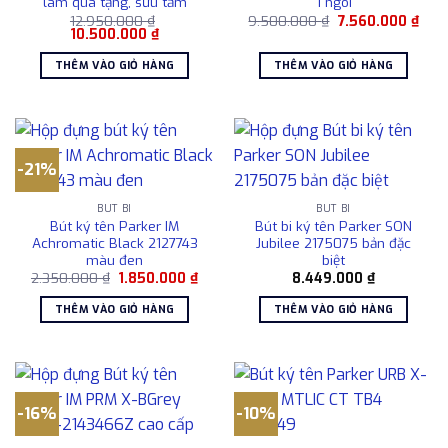
làm quà tặng, sưu tầm
1 ngòi
Giá
Giá
12.950.000
₫
9.500.000
₫
7.560.000
₫
Giá
Giá
gốc
hiện
10.500.000
₫
gốc
hiện
là:
tại
là:
tại
9.500.000 ₫.
là:
THÊM VÀO GIỎ HÀNG
THÊM VÀO GIỎ HÀNG
12.950.000 ₫.
là:
7.56
10.500.000 ₫.
-21%
BÚT BI
BÚT BI
Bút ký tên Parker IM
Bút bi ký tên Parker SON
Achromatic Black 2127743
Jubilee 2175075 bản đặc
màu đen
biệt
Giá
Giá
2.350.000
₫
1.850.000
₫
8.449.000
₫
gốc
hiện
là:
tại
THÊM VÀO GIỎ HÀNG
THÊM VÀO GIỎ HÀNG
2.350.000 ₫.
là:
1.850.000 ₫.
-16%
-10%