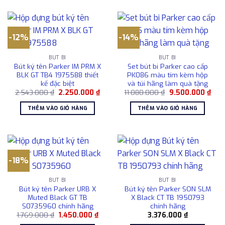
-12%
-14%
BÚT BI
BÚT BI
Bút ký tên Parker IM PRM X
Set bút bi Parker cao cấp
BLK GT TB4 1975588 thiết
PK086 màu tím kèm hộp
kế đặc biệt
và túi hãng làm quà tặng
Giá
Giá
Giá
Giá
2.543.000
₫
2.250.000
₫
11.080.000
₫
9.500.000
₫
gốc
hiện
gốc
hiện
là:
tại
là:
tại
THÊM VÀO GIỎ HÀNG
THÊM VÀO GIỎ HÀNG
2.543.000 ₫.
là:
11.080.000 ₫.
là:
2.250.000 ₫.
9.50
-18%
BÚT BI
BÚT BI
Bút ký tên Parker URB X
Bút ký tên Parker SON SLM
Muted Black GT TB
X Black CT TB 1950793
S0735960 chính hãng
chính hãng
Giá
Giá
1.769.000
₫
1.450.000
₫
3.376.000
₫
gốc
hiện