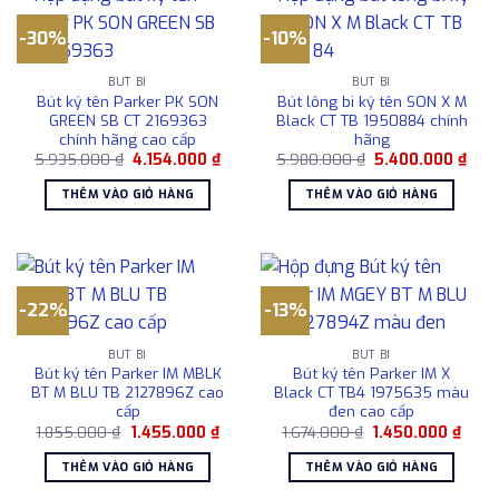
-30%
-10%
BÚT BI
BÚT BI
Bút ký tên Parker PK SON
Bút lông bi ký tên SON X M
GREEN SB CT 2169363
Black CT TB 1950884 chính
chính hãng cao cấp
hãng
Giá
Giá
Giá
Giá
5.935.000
₫
4.154.000
₫
5.980.000
₫
5.400.000
₫
gốc
hiện
gốc
hiện
là:
tại
là:
tại
THÊM VÀO GIỎ HÀNG
THÊM VÀO GIỎ HÀNG
5.935.000 ₫.
là:
5.980.000 ₫.
là:
4.154.000 ₫.
5.40
-22%
-13%
BÚT BI
BÚT BI
Bút ký tên Parker IM MBLK
Bút ký tên Parker IM X
BT M BLU TB 2127896Z cao
Black CT TB4 1975635 màu
cấp
đen cao cấp
Giá
Giá
Giá
Giá
1.855.000
₫
1.455.000
₫
1.674.000
₫
1.450.000
₫
gốc
hiện
gốc
hiện
là:
tại
là:
tại
THÊM VÀO GIỎ HÀNG
THÊM VÀO GIỎ HÀNG
1.855.000 ₫.
là:
1.674.000 ₫.
là:
1.455.000 ₫.
1.450