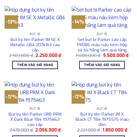
-13%
-14%
BÚT BI
BÚT BI
Bút ký tên Parker IM SE X
Set bút bi Parker cao cấp
Metallic GB4 2074143 cao
PK086 màu nâu kèm hộp
cấp
và túi hãng làm quà tặng
Giá
Giá
Giá
Giá
2.583.000
₫
2.250.000
₫
11.080.000
₫
9.500.000
₫
gốc
hiện
gốc
hiện
là:
tại
là:
tại
THÊM VÀO GIỎ HÀNG
THÊM VÀO GIỎ HÀNG
2.583.000 ₫.
là:
11.080.000 ₫.
là:
2.250.000 ₫.
9.50
-17%
-17%
BÚT BI
BÚT BI
Bút ký tên Parker URB PRM
Bút ký tên Parker IM X
X Dark Blue TB4 1975463
Black CT TB4 1975575 màu
cao cấp
đen
Giá
Giá
Giá
Giá
2.478.000
₫
2.056.000
₫
2.221.000
₫
1.850.000
₫
gốc
hiện
gốc
hiện