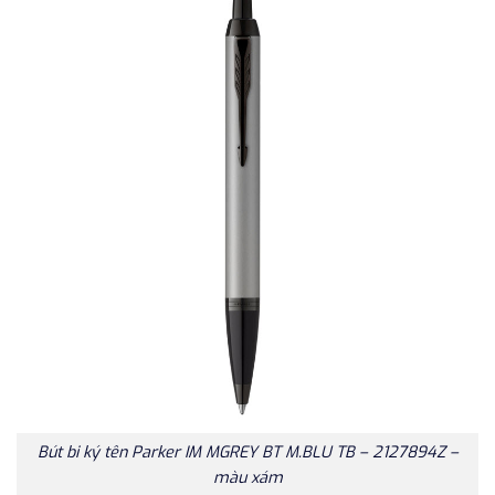
Bút bi ký tên Parker IM MGREY BT M.BLU TB – 2127894Z –
màu xám