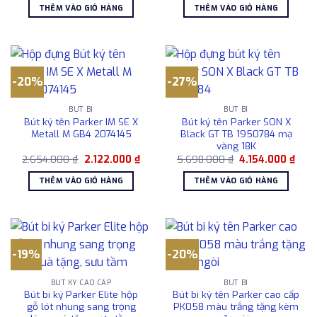
là:
tại
THÊM VÀO GIỎ HÀNG
THÊM VÀO GIỎ HÀNG
1.769.000 ₫.
là:
1.450.000 ₫.
-20%
-27%
BÚT BI
BÚT BI
Bút ký tên Parker IM SE X
Bút ký tên Parker SON X
Metall M GB4 2074145
Black GT TB 1950784 mạ
vàng 18K
Giá
Giá
Giá
Giá
2.654.000
₫
2.122.000
₫
5.698.000
₫
4.154.000
₫
gốc
hiện
gốc
hiện
là:
tại
là:
tại
THÊM VÀO GIỎ HÀNG
THÊM VÀO GIỎ HÀNG
2.654.000 ₫.
là:
5.698.000 ₫.
là:
2.122.000 ₫.
4.15
-19%
-20%
BÚT KÝ CAO CẤP
BÚT BI
Bút bi ký Parker Elite hộp
Bút bi ký tên Parker cao cấp
gỗ lót nhung sang trọng
PK058 màu trắng tặng kèm