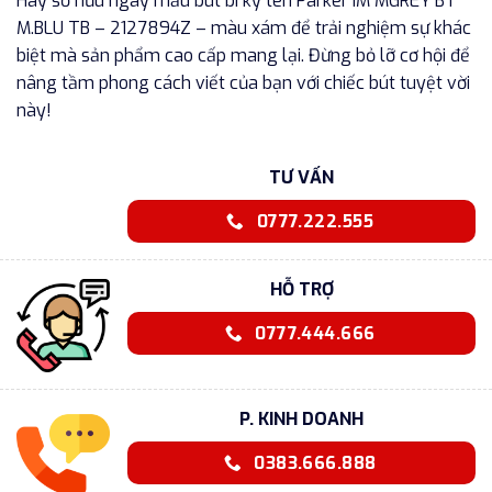
Hãy sở hữu ngay mẫu bút bi ký tên Parker IM MGREY BT
M.BLU TB – 2127894Z – màu xám để trải nghiệm sự khác
biệt mà sản phẩm cao cấp mang lại. Đừng bỏ lỡ cơ hội để
nâng tầm phong cách viết của bạn với chiếc bút tuyệt vời
này!
TƯ VẤN
0777.222.555
HỖ TRỢ
0777.444.666
P. KINH DOANH
0383.666.888