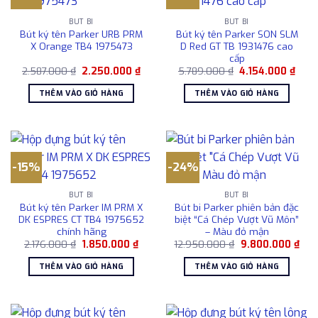
BÚT BI
BÚT BI
Bút ký tên Parker URB PRM
Bút ký tên Parker SON SLM
X Orange TB4 1975473
D Red GT TB 1931476 cao
cấp
Giá
Giá
Giá
Giá
2.587.000
₫
2.250.000
₫
5.789.000
₫
4.154.000
₫
gốc
hiện
gốc
hiện
là:
tại
là:
tại
THÊM VÀO GIỎ HÀNG
THÊM VÀO GIỎ HÀNG
2.587.000 ₫.
là:
5.789.000 ₫.
là:
2.250.000 ₫.
4.154
-15%
-24%
BÚT BI
BÚT BI
Bút ký tên Parker IM PRM X
Bút bi Parker phiên bản đặc
DK ESPRES CT TB4 1975652
biệt “Cá Chép Vượt Vũ Môn”
chính hãng
– Màu đỏ mận
Giá
Giá
Giá
Giá
2.176.000
₫
1.850.000
₫
12.950.000
₫
9.800.000
₫
gốc
hiện
gốc
hiện
là:
tại
là:
tại
THÊM VÀO GIỎ HÀNG
THÊM VÀO GIỎ HÀNG
2.176.000 ₫.
là:
12.950.000 ₫.
là:
1.850.000 ₫.
9.8