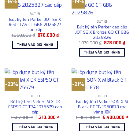
-16%
-19%
BÚT BI
Bút ký tên Parker JOT SE X
BÚT BI
Red CLAS CT GB6 2025827
Bút ký tên Parker cao cấp
cao cấp
JOT SE X Bronze GO CT GB6
Giá
Giá
1.050.000
₫
878.000
₫
2025826
gốc
hiện
Giá
Giá
là:
tại
1.078.000
₫
878.000
₫
THÊM VÀO GIỎ HÀNG
gốc
hiện
1.050.000 ₫.
là:
là:
tại
878.000 ₫.
THÊM VÀO GIỎ HÀNG
1.078.000 ₫.
là:
878.0
-23%
-21%
BÚT BI
BÚT BI
Bút ký tên Parker IM X DK
Bút ký tên Parker SON X M
ESPSO CT TB4 1975579 cao
Black GT TB 1950878 mạ
cấp
vàng 18K
Giá
Giá
Giá
Giá
1.567.000
₫
1.210.000
₫
6.869.000
₫
5.400.000
₫
gốc
hiện
gốc
hiện
là:
tại
là:
tại
THÊM VÀO GIỎ HÀNG
THÊM VÀO GIỎ HÀNG
1.567.000 ₫.
là:
6.869.000 ₫.
là:
1.210.000 ₫.
5.40