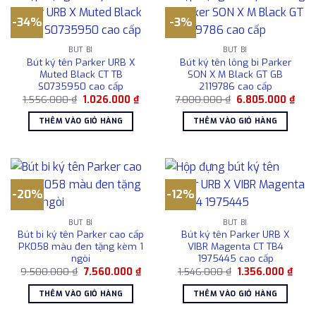
-34%
-3%
BÚT BI
BÚT BI
Bút ký tên Parker URB X
Bút ký tên lông bi Parker
Muted Black CT TB
SON X M Black GT GB
S0735950 cao cấp
2119786 cao cấp
Giá
Giá
Giá
Giá
1.556.000
₫
1.026.000
₫
7.000.000
₫
6.805.000
₫
gốc
hiện
gốc
hiện
là:
tại
là:
tại
THÊM VÀO GIỎ HÀNG
THÊM VÀO GIỎ HÀNG
1.556.000 ₫.
là:
7.000.000 ₫.
là:
1.026.000 ₫.
6.80
-20%
-12%
BÚT BI
BÚT BI
Bút bi ký tên Parker cao cấp
Bút ký tên Parker URB X
PK058 màu đen tặng kèm 1
VIBR Magenta CT TB4
ngòi
1975445 cao cấp
Giá
Giá
Giá
Giá
9.500.000
₫
7.560.000
₫
1.546.000
₫
1.356.000
₫
gốc
hiện
gốc
hiện
là:
tại
là:
tại
THÊM VÀO GIỎ HÀNG
THÊM VÀO GIỎ HÀNG
9.500.000 ₫.
là:
1.546.000 ₫.
là:
7.560.000 ₫.
1.356