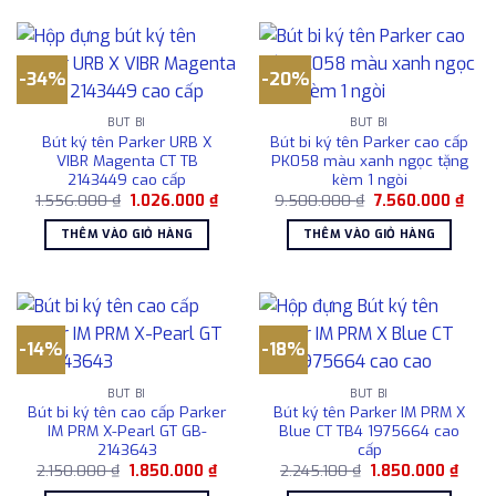
-34%
-20%
BÚT BI
BÚT BI
Bút ký tên Parker URB X
Bút bi ký tên Parker cao cấp
VIBR Magenta CT TB
PK058 màu xanh ngọc tặng
2143449 cao cấp
kèm 1 ngòi
Giá
Giá
Giá
Giá
1.556.000
₫
1.026.000
₫
9.500.000
₫
7.560.000
₫
gốc
hiện
gốc
hiện
là:
tại
là:
tại
THÊM VÀO GIỎ HÀNG
THÊM VÀO GIỎ HÀNG
1.556.000 ₫.
là:
9.500.000 ₫.
là:
1.026.000 ₫.
7.56
-14%
-18%
BÚT BI
BÚT BI
Bút bi ký tên cao cấp Parker
Bút ký tên Parker IM PRM X
IM PRM X-Pearl GT GB-
Blue CT TB4 1975664 cao
2143643
cấp
Giá
Giá
Giá
Giá
2.150.000
₫
1.850.000
₫
2.245.100
₫
1.850.000
₫
gốc
hiện
gốc
hiện