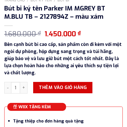
Bút bi ký tên Parker IM MGREY BT
M.BLU TB – 2127894Z – màu xám
Giá
Giá
1.680.000
1.450.000
₫
₫
gốc
hiện
Bên cạnh bút bi cao cấp, sản phẩm còn đi kèm với một
là:
tại
ngòi dự phòng, hộp đựng sang trọng và túi hãng,
1.680.000 ₫.
là:
giúp bảo vệ và lưu giữ bút một cách tốt nhất. Đây là
1.450.000 ₫.
lựa chọn hoàn hảo cho những ai yêu thích sự tiện lợi
và chất lượng.
Bút bi ký tên Parker IM MGREY BT M.BLU TB - 2127894Z - m
THÊM VÀO GIỎ HÀNG
WIIX TẶNG KÈM
Tặng thiệp cho đơn hàng quà tặng