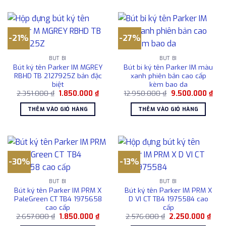
-21%
-27%
BÚT BI
BÚT BI
Bút ký tên Parker IM MGREY
Bút bi ký tên Parker IM màu
RBHD TB 2127925Z bản đặc
xanh phiên bản cao cấp
biệt
kèm bao da
Giá
Giá
Giá
Giá
2.351.000
₫
1.850.000
₫
12.950.000
₫
9.500.000
₫
gốc
hiện
gốc
hiện
là:
tại
là:
tại
THÊM VÀO GIỎ HÀNG
THÊM VÀO GIỎ HÀNG
2.351.000 ₫.
là:
12.950.000 ₫.
là:
1.850.000 ₫.
9.5
-30%
-13%
BÚT BI
BÚT BI
Bút ký tên Parker IM PRM X
Bút ký tên Parker IM PRM X
PaleGreen CT TB4 1975658
D VI CT TB4 1975584 cao
cao cấp
cấp
Giá
Giá
Giá
Giá
2.657.000
₫
1.850.000
₫
2.576.000
₫
2.250.000
₫
gốc
hiện
gốc
hiện