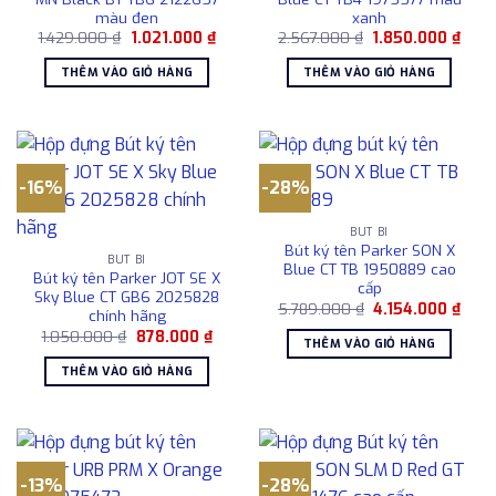
màu đen
xanh
Giá
Giá
Giá
Giá
1.429.000
₫
1.021.000
₫
2.567.000
₫
1.850.000
₫
gốc
hiện
gốc
hiện
là:
tại
là:
tại
THÊM VÀO GIỎ HÀNG
THÊM VÀO GIỎ HÀNG
1.429.000 ₫.
là:
2.567.000 ₫.
là:
1.021.000 ₫.
1.850
-16%
-28%
BÚT BI
Bút ký tên Parker SON X
BÚT BI
Blue CT TB 1950889 cao
Bút ký tên Parker JOT SE X
cấp
Sky Blue CT GB6 2025828
Giá
Giá
5.789.000
₫
4.154.000
₫
chính hãng
gốc
hiện
Giá
Giá
1.050.000
₫
878.000
₫
là:
tại
THÊM VÀO GIỎ HÀNG
gốc
hiện
5.789.000 ₫.
là:
là:
tại
4.154
THÊM VÀO GIỎ HÀNG
1.050.000 ₫.
là:
878.000 ₫.
-13%
-28%