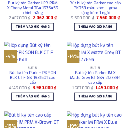
Bút ký tên Parker URB PRM
Bút bi ký tên Parker cao cấp
X Ebony Metal TB4 1975459
PK058 màu xám – gray
chính hãng
tặng kèm 1 ngòi
Giá
Giá
Giá
Giá
2.487.000
₫
2.062.000
₫
9.500.000
₫
7.560.000
₫
gốc
hiện
gốc
hiện
là:
tại
là:
tại
THÊM VÀO GIỎ HÀNG
THÊM VÀO GIỎ HÀNG
2.487.000 ₫.
là:
9.500.000 ₫.
là:
2.062.000 ₫.
7.56
-4%
-14%
BÚT BI
BÚT BI
Bút ký tên Parker PK SON
Bút ký tên Parker IM X
BLK CT F GB-1931501 cao
Matte Grey BT GB4 2127894
cấp
cao cấp
Giá
Giá
Giá
Giá
4.149.000
₫
3.980.000
₫
1.687.000
₫
1.450.000
₫
gốc
hiện
gốc
hiện
là:
tại
là:
tại
THÊM VÀO GIỎ HÀNG
THÊM VÀO GIỎ HÀNG
4.149.000 ₫.
là:
1.687.000 ₫.
là:
3.980.000 ₫.
1.450
-15%
-19%