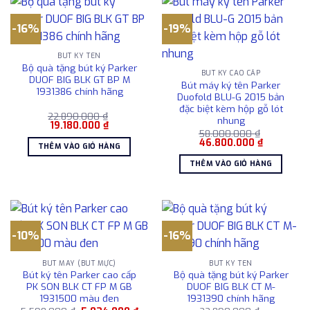
-16%
-19%
BÚT KÝ TÊN
Bộ quà tặng bút ký Parker
BÚT KÝ CAO CẤP
DUOF BIG BLK GT BP M
Bút máy ký tên Parker
1931386 chính hãng
Duofold BLU-G 2015 bản
đặc biệt kèm hộp gỗ lót
22.890.000
₫
nhung
Giá
Giá
19.180.000
₫
gốc
hiện
58.000.000
₫
Giá
Giá
là:
tại
46.800.000
₫
THÊM VÀO GIỎ HÀNG
gốc
hiện
22.890.000 ₫.
là:
là:
tại
19.180.000 ₫.
THÊM VÀO GIỎ HÀNG
58.000.000 ₫.
là:
46.800.00
-10%
-16%
BÚT MÁY (BÚT MỰC)
BÚT KÝ TÊN
Bút ký tên Parker cao cấp
Bộ quà tặng bút ký Parker
PK SON BLK CT FP M GB
DUOF BIG BLK CT M-
1931500 màu đen
1931390 chính hãng