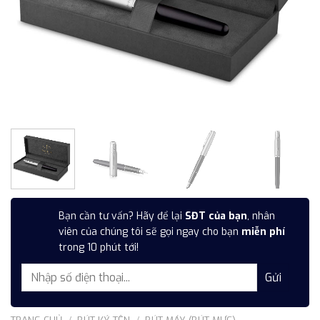
Bạn cần tư vấn? Hãy để lại
SĐT của bạn
, nhân
viên của chúng tôi sẽ gọi ngay cho bạn
miễn phí
trong 10 phút tới!
TRANG CHỦ
/
BÚT KÝ TÊN
/
BÚT MÁY (BÚT MỰC)