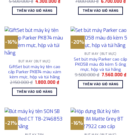
Giá
Giá
Giá
Giá
5.500.000
₫
4.300.000
₫
7.800.000
₫
6.700.000
₫
gốc
hiện
gốc
hiện
là:
tại
là:
tại
THÊM VÀO GIỎ HÀNG
THÊM VÀO GIỎ HÀNG
5.500.000 ₫.
là:
7.800.000 ₫.
là:
4.300.000 ₫.
6.70
-16%
-20%
BÚT MÁY (BÚT MỰC)
Set bút máy Parker cao cấp
BÚT MÁY (BÚT MỰC)
PK058 màu đỏ kèm 5 ống
GiftSet bút máy ký tên cao
mực, hộp và túi hãng
cấp Parker PK874 màu xám
Giá
Giá
9.500.000
₫
7.560.000
₫
kèm mực, hộp và túi hãng
gốc
hiện
Giá
Giá
2.150.000
₫
1.800.000
₫
là:
tại
THÊM VÀO GIỎ HÀNG
gốc
hiện
9.500.000 ₫.
là:
là:
tại
7.56
THÊM VÀO GIỎ HÀNG
2.150.000 ₫.
là:
1.800.000 ₫.
-21%
-16%
BÚT KÝ TÊN
BÚT MÁY (BÚT MỰC)