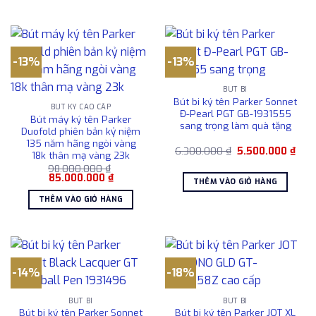
19.180.000 
-13%
-13%
BÚT BI
Bút bi ký tên Parker Sonnet
BÚT KÝ CAO CẤP
Đ-Pearl PGT GB-1931555
Bút máy ký tên Parker
sang trọng làm quà tặng
Duofold phiên bản kỷ niệm
135 năm hãng ngòi vàng
Giá
Giá
6.300.000
₫
5.500.000
₫
18k thân mạ vàng 23k
gốc
hiện
98.000.000
₫
là:
tại
Giá
Giá
85.000.000
₫
6.300.000 ₫.
là:
THÊM VÀO GIỎ HÀNG
gốc
hiện
5.50
là:
tại
THÊM VÀO GIỎ HÀNG
98.000.000 ₫.
là:
85.000.000 ₫.
-14%
-18%
BÚT BI
BÚT BI
Bút bi ký tên Parker Sonnet
Bút bi ký tên Parker JOT XL