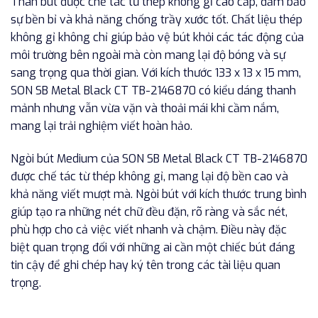
Thân bút được chế tác từ thép không gỉ cao cấp, đảm bảo
sự bền bỉ và khả năng chống trầy xước tốt. Chất liệu thép
không gỉ không chỉ giúp bảo vệ bút khỏi các tác động của
môi trường bên ngoài mà còn mang lại độ bóng và sự
sang trọng qua thời gian. Với kích thước 133 x 13 x 15 mm,
SON SB Metal Black CT TB-2146870 có kiểu dáng thanh
mảnh nhưng vẫn vừa vặn và thoải mái khi cầm nắm,
mang lại trải nghiệm viết hoàn hảo.
Ngòi bút Medium của SON SB Metal Black CT TB-2146870
được chế tác từ thép không gỉ, mang lại độ bền cao và
khả năng viết mượt mà. Ngòi bút với kích thước trung bình
giúp tạo ra những nét chữ đều đặn, rõ ràng và sắc nét,
phù hợp cho cả việc viết nhanh và chậm. Điều này đặc
biệt quan trọng đối với những ai cần một chiếc bút đáng
tin cậy để ghi chép hay ký tên trong các tài liệu quan
trọng.