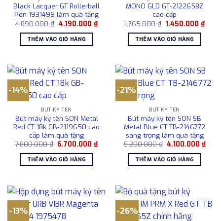
Black Lacquer GT Rollerball
MONO GLD GT-2122658Z
Pen 1931496 làm quà tặng
cao cấp
Giá
Giá
Giá
Giá
4.890.000
₫
4.190.000
₫
1.765.000
₫
1.450.000
₫
gốc
hiện
gốc
hiện
là:
tại
là:
tại
THÊM VÀO GIỎ HÀNG
THÊM VÀO GIỎ HÀNG
4.890.000 ₫.
là:
1.765.000 ₫.
là:
4.190.000 ₫.
1.450
-14%
-21%
BÚT KÝ TÊN
BÚT KÝ TÊN
Bút máy ký tên SON Metal
Bút máy ký tên SON SB
Red CT 18k GB-2119650 cao
Metal Blue CT TB-2146772
cấp làm quà tặng
sang trọng làm quà tặng
Giá
Giá
Giá
Giá
7.800.000
₫
6.700.000
₫
5.200.000
₫
4.100.000
₫
gốc
hiện
gốc
hiện
là:
tại
là:
tại
THÊM VÀO GIỎ HÀNG
THÊM VÀO GIỎ HÀNG
7.800.000 ₫.
là:
5.200.000 ₫.
là:
6.700.000 ₫.
4.10
-13%
-26%