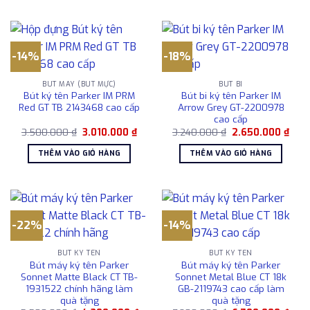
-14%
-18%
BÚT MÁY (BÚT MỰC)
BÚT BI
Bút ký tên Parker IM PRM
Bút bi ký tên Parker IM
Red GT TB 2143468 cao cấp
Arrow Grey GT-2200978
cao cấp
Giá
Giá
Giá
Giá
3.500.000
₫
3.010.000
₫
3.240.000
₫
2.650.000
₫
gốc
hiện
gốc
hiện
là:
tại
là:
tại
THÊM VÀO GIỎ HÀNG
THÊM VÀO GIỎ HÀNG
3.500.000 ₫.
là:
3.240.000 ₫.
là:
3.010.000 ₫.
2.65
-22%
-14%
BÚT KÝ TÊN
BÚT KÝ TÊN
Bút máy ký tên Parker
Bút máy ký tên Parker
Sonnet Matte Black CT TB-
Sonnet Metal Blue CT 18k
1931522 chính hãng làm
GB-2119743 cao cấp làm
quà tặng
quà tặng