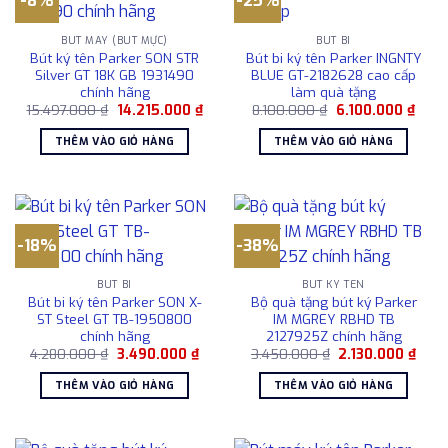
-8%
-25%
BÚT MÁY (BÚT MỰC)
BÚT BI
Bút ký tên Parker SON STR
Bút bi ký tên Parker INGNTY
Silver GT 18K GB 1931490
BLUE GT-2182628 cao cấp
chính hãng
làm quà tặng
Giá
Giá
Giá
Giá
15.497.000
₫
14.215.000
₫
8.100.000
₫
6.100.000
₫
gốc
hiện
gốc
hiện
là:
tại
là:
tại
THÊM VÀO GIỎ HÀNG
THÊM VÀO GIỎ HÀNG
15.497.000 ₫.
là:
8.100.000 ₫.
là:
14.215.000 ₫.
6.100
-18%
-38%
BÚT BI
BÚT KÝ TÊN
Bút bi ký tên Parker SON X-
Bộ quà tặng bút ký Parker
ST Steel GT TB-1950800
IM MGREY RBHD TB
chính hãng
2127925Z chính hãng
Giá
Giá
Giá
Giá
4.280.000
₫
3.490.000
₫
3.450.000
₫
2.130.000
₫
gốc
hiện
gốc
hiện
là:
tại
là:
tại
THÊM VÀO GIỎ HÀNG
THÊM VÀO GIỎ HÀNG
4.280.000 ₫.
là:
3.450.000 ₫.
là:
3.490.000 ₫.
2.130