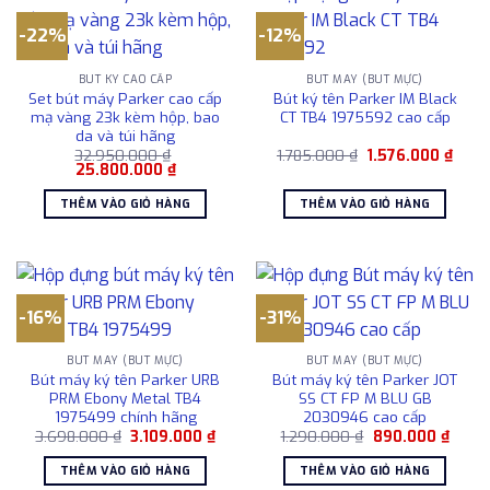
-22%
-12%
BÚT KÝ CAO CẤP
BÚT MÁY (BÚT MỰC)
Set bút máy Parker cao cấp
Bút ký tên Parker IM Black
mạ vàng 23k kèm hộp, bao
CT TB4 1975592 cao cấp
da và túi hãng
Giá
Giá
32.950.000
₫
1.785.000
₫
1.576.000
₫
Giá
Giá
gốc
hiện
25.800.000
₫
gốc
hiện
là:
tại
là:
tại
1.785.000 ₫.
là:
THÊM VÀO GIỎ HÀNG
THÊM VÀO GIỎ HÀNG
32.950.000 ₫.
là:
1.576
25.800.000 ₫.
-16%
-31%
BÚT MÁY (BÚT MỰC)
BÚT MÁY (BÚT MỰC)
Bút máy ký tên Parker URB
Bút máy ký tên Parker JOT
PRM Ebony Metal TB4
SS CT FP M BLU GB
1975499 chính hãng
2030946 cao cấp
Giá
Giá
Giá
Giá
3.698.000
₫
3.109.000
₫
1.290.000
₫
890.000
₫
gốc
hiện
gốc
hiện
là:
tại
là:
tại
THÊM VÀO GIỎ HÀNG
THÊM VÀO GIỎ HÀNG
3.698.000 ₫.
là:
1.290.000 ₫.
là: