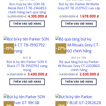
Bút máy ký tên SON SB
Bút ký tên Parker IM Matte
Metal Red CT TB-2146853
Grey BT TB 2127922 cao cấp
chính hãng làm quà tặng
Giá
Giá
Giá
Giá
5.200.000
₫
4.100.000
₫
2.000.000
₫
1.678.000
₫
gốc
hiện
gốc
hiện
là:
tại
là:
tại
THÊM VÀO GIỎ HÀNG
THÊM VÀO GIỎ HÀNG
5.200.000 ₫.
là:
2.000.000 ₫.
là:
4.100.000 ₫.
1.67
-19%
-27%
BÚT BI
BÚT KÝ TÊN
Bút bi ký tên Parker SON X-
Bộ quà tặng bút ký Parker
Black CT TB-1950792 sang
IM Rituals Grey CT-2203860
trọng
chính hãng
Giá
Giá
Giá
Giá
4.200.000
₫
3.400.000
₫
3.450.000
₫
2.530.000
₫
gốc
hiện
gốc
hiện
là:
tại
là:
tại
THÊM VÀO GIỎ HÀNG
THÊM VÀO GIỎ HÀNG
4.200.000 ₫.
là:
3.450.000 ₫.
là:
3.400.000 ₫.
2.53