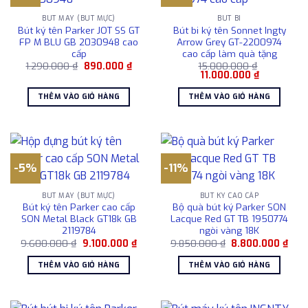
BÚT MÁY (BÚT MỰC)
BÚT BI
Bút ký tên Parker JOT SS GT
Bút bi ký tên Sonnet Ingty
FP M BLU GB 2030948 cao
Arrow Grey GT-2200974
cấp
cao cấp làm quà tặng
Giá
Giá
1.290.000
₫
890.000
₫
15.000.000
₫
gốc
hiện
Giá
Giá
11.000.000
₫
là:
tại
gốc
hiện
1.290.000 ₫.
là:
là:
tại
THÊM VÀO GIỎ HÀNG
THÊM VÀO GIỎ HÀNG
890.000 ₫.
15.000.000 ₫.
là:
11.000.000 
-5%
-11%
BÚT MÁY (BÚT MỰC)
BÚT KÝ CAO CẤP
Bút ký tên Parker cao cấp
Bộ quà bút ký Parker SON
SON Metal Black GT18k GB
Lacque Red GT TB 1950774
2119784
ngòi vàng 18K
Giá
Giá
Giá
Giá
9.600.000
₫
9.100.000
₫
9.850.000
₫
8.800.000
₫
gốc
hiện
gốc
hiện
là:
tại
là:
tại
THÊM VÀO GIỎ HÀNG
THÊM VÀO GIỎ HÀNG
9.600.000 ₫.
là:
9.850.000 ₫.
là:
9.100.000 ₫.
8.80