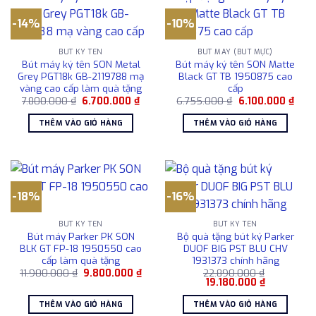
-14%
-10%
BÚT KÝ TÊN
BÚT MÁY (BÚT MỰC)
Bút máy ký tên SON Metal
Bút máy ký tên SON Matte
Grey PGT18k GB-2119788 mạ
Black GT TB 1950875 cao
vàng cao cấp làm quà tặng
cấp
Giá
Giá
Giá
Giá
7.800.000
₫
6.700.000
₫
6.755.000
₫
6.100.000
₫
gốc
hiện
gốc
hiện
là:
tại
là:
tại
THÊM VÀO GIỎ HÀNG
THÊM VÀO GIỎ HÀNG
7.800.000 ₫.
là:
6.755.000 ₫.
là:
6.700.000 ₫.
6.10
-18%
-16%
BÚT KÝ TÊN
BÚT KÝ TÊN
Bút máy Parker PK SON
Bộ quà tặng bút ký Parker
BLK GT FP-18 1950550 cao
DUOF BIG PST BLU CHV
cấp làm quà tặng
1931373 chính hãng
Giá
Giá
11.900.000
₫
9.800.000
₫
22.890.000
₫
gốc
hiện
Giá
Giá
19.180.000
₫
là:
tại
gốc
hiện
11.900.000 ₫.
là:
là:
tại
THÊM VÀO GIỎ HÀNG
THÊM VÀO GIỎ HÀNG
9.800.000 ₫.
22.890.000 ₫.
là: