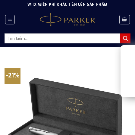
Skip
WIIX MIỄN PHÍ KHẮC TÊN LÊN SẢN PHẨM
to
content
Tìm
kiếm:
-21%