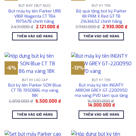
BÚT MÁY (BÚT MỰC)
BÚT KÝ TÊN
Bút máy ký tên Parker URB
Bộ quà tặng bút ký Parker
VIBR Magenta CT TB4
IM PRM X Red GT TB
1975478 chính hãng
2143465Z chính hãng
Giá
Giá
Giá
Giá
2.431.000
₫
2.121.000
₫
3.950.000
₫
2.930.000
₫
gốc
hiện
gốc
hiện
là:
tại
là:
tại
THÊM VÀO GIỎ HÀNG
THÊM VÀO GIỎ HÀNG
2.431.000 ₫.
là:
3.950.000 ₫.
là:
2.121.000 ₫.
2.93
-6%
-13%
BÚT KÝ CAO CẤP
BÚT KÝ TÊN
Bút ký tên Parker SON Blue
Bút máy ký tên INGNTY
CT TB 1950886 mạ vàng
ARROW GREY GT-2200950
18K
mạ vàng PVD làm quà tặng
Giá
Giá
6.898.000
₫
6.500.000
₫
16.000.000
₫
gốc
hiện
Giá
Giá
14.000.000
₫
là:
tại
gốc
hiện
6.898.000 ₫.
là:
là:
tại
THÊM VÀO GIỎ HÀNG
THÊM VÀO GIỎ HÀNG
6.500.000 ₫.
16.000.000 ₫.
là:
14.000.000