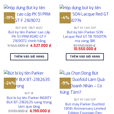
-19%
-4%
BÚT MÁY (BÚT MỰC)
BÚT KÝ CAO CẤP
Bút ký tên Parker cao cấp
Bút ký tên Parker SON
PK 51 PRM RGRD GT F
Lacque Red GT TB 1950774
2169072 chính hãng
mạ vàng 18K
Giá
Giá
5.566.000
₫
4.527.000
₫
10.950.000
₫
gốc
hiện
Giá
Giá
10.550.000
₫
là:
tại
gốc
hiện
5.566.000 ₫.
là:
là:
tại
THÊM VÀO GIỎ HÀNG
THÊM VÀO GIỎ HÀNG
4.527.000 ₫.
10.950.000 ₫.
là:
10.550.000
-24%
-9%
BÚT BI
Bút bi ký tên Parker INGNTY
BÚT KÝ CAO CẤP
BLK BT-2182635 sang trọng
Bút máy Parker Duofold
làm quà tặng
130th Anniversary Limited
Giá
Giá
8.190.000
₫
6.190.000
₫
Edition Fountain Pen
gốc
hiện