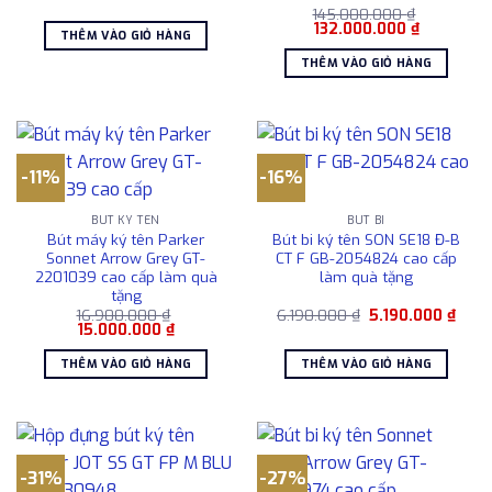
là:
tại
145.000.000
₫
Giá
Giá
8.190.000 ₫.
là:
132.000.000
₫
THÊM VÀO GIỎ HÀNG
gốc
hiện
6.190.000 ₫.
là:
tại
THÊM VÀO GIỎ HÀNG
145.000.000 ₫.
là:
132.000.0
-11%
-16%
BÚT KÝ TÊN
BÚT BI
Bút máy ký tên Parker
Bút bi ký tên SON SE18 Đ-B
Sonnet Arrow Grey GT-
CT F GB-2054824 cao cấp
2201039 cao cấp làm quà
làm quà tặng
tặng
Giá
Giá
16.900.000
₫
6.190.000
₫
5.190.000
₫
Giá
Giá
gốc
hiện
15.000.000
₫
gốc
hiện
là:
tại
là:
tại
6.190.000 ₫.
là:
THÊM VÀO GIỎ HÀNG
THÊM VÀO GIỎ HÀNG
16.900.000 ₫.
là:
5.190
15.000.000 ₫.
-31%
-27%