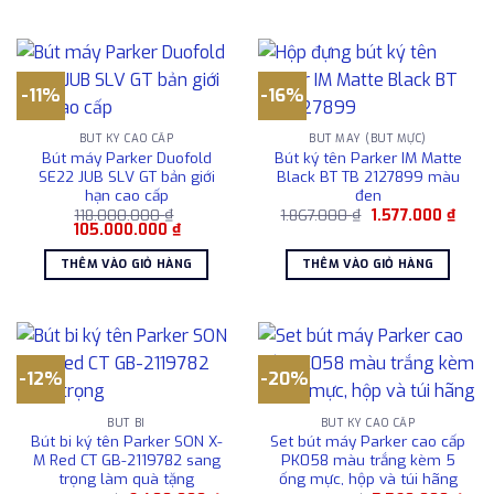
3.109.000 ₫.
890.0
-11%
-16%
BÚT KÝ CAO CẤP
BÚT MÁY (BÚT MỰC)
Bút máy Parker Duofold
Bút ký tên Parker IM Matte
SE22 JUB SLV GT bản giới
Black BT TB 2127899 màu
hạn cao cấp
đen
Giá
Giá
118.000.000
₫
1.867.000
₫
1.577.000
₫
Giá
Giá
gốc
hiện
105.000.000
₫
gốc
hiện
là:
tại
là:
tại
1.867.000 ₫.
là:
THÊM VÀO GIỎ HÀNG
THÊM VÀO GIỎ HÀNG
118.000.000 ₫.
là:
1.577
105.000.000 ₫.
-12%
-20%
BÚT BI
BÚT KÝ CAO CẤP
Bút bi ký tên Parker SON X-
Set bút máy Parker cao cấp
M Red CT GB-2119782 sang
PK058 màu trắng kèm 5
trọng làm quà tặng
ống mực, hộp và túi hãng