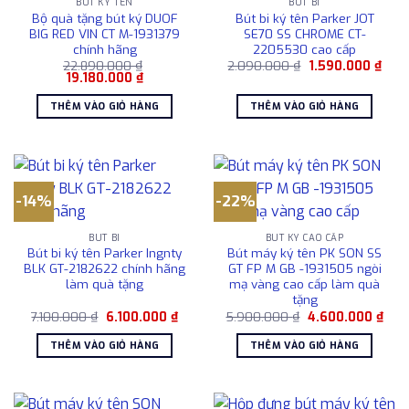
BÚT KÝ TÊN
BÚT BI
Bộ quà tặng bút ký DUOF
Bút bi ký tên Parker JOT
BIG RED VIN CT M-1931379
SE70 SS CHROME CT-
chính hãng
2205530 cao cấp
Giá
Giá
22.890.000
₫
2.090.000
₫
1.590.000
₫
Giá
Giá
gốc
hiện
19.180.000
₫
gốc
hiện
là:
tại
là:
tại
2.090.000 ₫.
là:
THÊM VÀO GIỎ HÀNG
THÊM VÀO GIỎ HÀNG
22.890.000 ₫.
là:
1.59
19.180.000 ₫.
-14%
-22%
BÚT BI
BÚT KÝ CAO CẤP
Bút bi ký tên Parker Ingnty
Bút máy ký tên PK SON SS
BLK GT-2182622 chính hãng
GT FP M GB -1931505 ngòi
làm quà tặng
mạ vàng cao cấp làm quà
tặng
Giá
Giá
Giá
Giá
7.100.000
₫
6.100.000
₫
5.900.000
₫
4.600.000
₫
gốc
hiện
gốc
hiện
là:
tại
là:
tại
THÊM VÀO GIỎ HÀNG
THÊM VÀO GIỎ HÀNG
7.100.000 ₫.
là:
5.900.000 ₫.
là:
6.100.000 ₫.
4.60