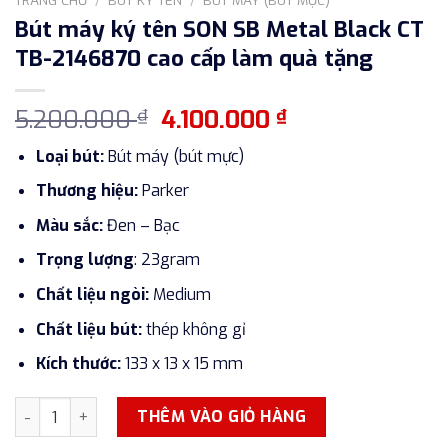
Bút máy ký tên SON SB Metal Black CT
TB-2146870 cao cấp làm quà tặng
Giá
Giá
5.200.000
4.100.000
₫
₫
gốc
hiện
Loại bút:
Bút máy (bút mực)
là:
tại
5.200.000 ₫.
là:
Thương hiệu:
Parker
4.100.000 ₫.
Màu sắc:
Đen – Bạc
Trọng lượng
: 23gram
Chất liệu ngòi:
Medium
Chất liệu bút:
thép không gỉ
Kích thước:
133 x 13 x 15 mm
Bút máy ký tên SON SB Metal Black CT TB-2146870 cao cấp 
THÊM VÀO GIỎ HÀNG