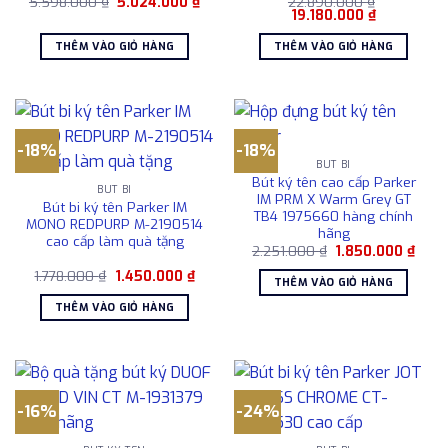
Giá
Giá
5.598.000
₫
5.024.000
₫
22.890.000
₫
gốc
hiện
Giá
Giá
19.180.000
₫
là:
tại
gốc
hiện
5.598.000 ₫.
là:
là:
tại
THÊM VÀO GIỎ HÀNG
THÊM VÀO GIỎ HÀNG
5.024.000 ₫.
22.890.000 ₫.
là:
19.180.000 
-18%
-18%
BÚT BI
Bút ký tên cao cấp Parker
BÚT BI
IM PRM X Warm Grey GT
Bút bi ký tên Parker IM
TB4 1975660 hàng chính
MONO REDPURP M-2190514
hãng
cao cấp làm quà tặng
Giá
Giá
2.251.000
₫
1.850.000
₫
gốc
hiện
Giá
Giá
1.778.000
₫
1.450.000
₫
là:
tại
THÊM VÀO GIỎ HÀNG
gốc
hiện
2.251.000 ₫.
là:
là:
tại
1.850
THÊM VÀO GIỎ HÀNG
1.778.000 ₫.
là:
1.450.000 ₫.
-16%
-24%