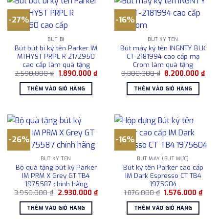
-27%
-16%
BÚT BI
BÚT KÝ TÊN
Bút bút bi ký tên Parker IM
Bút máy ký tên INGNTY BLK
MTHYST PRPL R 2172950
CT-2181994 cao cấp mạ
cao cấp làm quà tặng
Crom làm quà tặng
Giá
Giá
Giá
Giá
2.590.000
₫
1.890.000
₫
9.800.000
₫
8.200.000
₫
gốc
hiện
gốc
hiện
là:
tại
là:
tại
THÊM VÀO GIỎ HÀNG
THÊM VÀO GIỎ HÀNG
2.590.000 ₫.
là:
9.800.000 ₫.
là:
1.890.000 ₫.
8.20
-26%
-16%
BÚT KÝ TÊN
BÚT MÁY (BÚT MỰC)
Bộ quà tặng bút ký Parker
Bút ký tên Parker cao cấp
IM PRM X Grey GT TB4
IM Dark Espresso CT TB4
1975587 chính hãng
1975604
Giá
Giá
Giá
Giá
3.950.000
₫
2.930.000
₫
1.876.000
₫
1.576.000
₫
gốc
hiện
gốc
hiện
là:
tại
là:
tại
THÊM VÀO GIỎ HÀNG
THÊM VÀO GIỎ HÀNG
3.950.000 ₫.
là:
1.876.000 ₫.
là:
2.930.000 ₫.
1.576