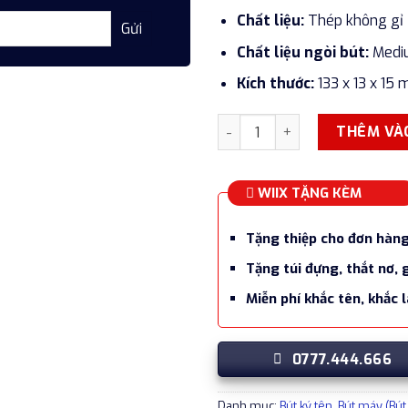
Chất liệu:
Thép không gỉ
Chất liệu ngòi bút:
Medi
Kích thước:
133 x 13 x 15
Bút máy ký tên SON SB Metal
THÊM VÀ
WIIX TẶNG KÈM
Tặng thiệp cho đơn hàn
Tặng túi đựng, thắt nơ, 
Miễn phí khắc tên, khắc 
0777.444.666
Danh mục:
Bút ký tên
,
Bút máy (Bút