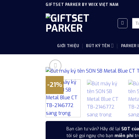
Skip
GIFTSET PARKER BY WIIX VIỆT NAM
to
content
Tì
kiế
GIỚI THIỆU
BÚT KÝ TÊN
PARKER 
-21%
Bạn cần tư vấn? Hãy để lại
SĐT của
tôi sẽ gọi ngay cho bạn
miễn phí
tr