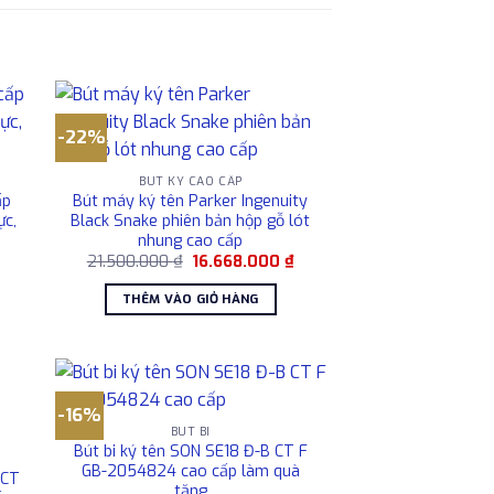
-22%
BÚT KÝ CAO CẤP
ấp
Bút máy ký tên Parker Ingenuity
c,
Black Snake phiên bản hộp gỗ lót
nhung cao cấp
iá
Giá
Giá
21.500.000
₫
16.668.000
₫
iện
gốc
hiện
ại
là:
tại
THÊM VÀO GIỎ HÀNG
à:
21.500.000 ₫.
là:
.800.000 ₫.
16.668.000 ₫.
-16%
BÚT BI
Bút bi ký tên SON SE18 Đ-B CT F
GB-2054824 cao cấp làm quà
 CT
tặng