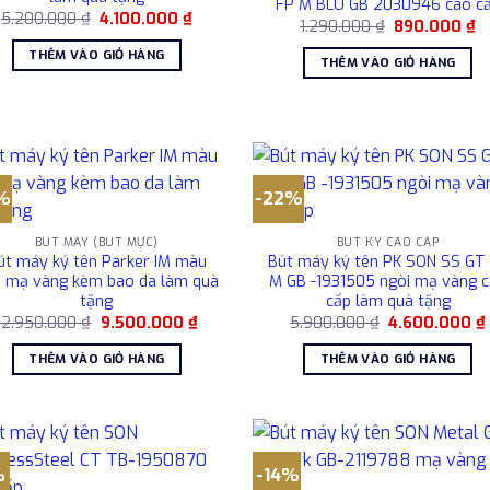
FP M BLU GB 2030946 cao c
Giá
Giá
5.200.000
₫
4.100.000
₫
Giá
Gi
1.290.000
₫
890.000
₫
gốc
hiện
gốc
hi
là:
tại
là:
tạ
THÊM VÀO GIỎ HÀNG
5.200.000 ₫.
là:
THÊM VÀO GIỎ HÀNG
1.290.000 ₫.
là
4.100.000 ₫.
8
0 ₫.
%
-22%
BÚT MÁY (BÚT MỰC)
BÚT KÝ CAO CẤP
út máy ký tên Parker IM màu
Bút máy ký tên PK SON SS GT
 mạ vàng kèm bao da làm quà
M GB -1931505 ngòi mạ vàng 
tặng
cấp làm quà tặng
Giá
Giá
Giá
12.950.000
₫
9.500.000
₫
5.900.000
₫
4.600.000
₫
gốc
hiện
gốc
là:
tại
là:
THÊM VÀO GIỎ HÀNG
THÊM VÀO GIỎ HÀNG
12.950.000 ₫.
là:
5.900.000 ₫.
9.500.000 ₫.
%
-14%