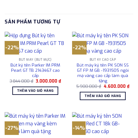
SẢN PHẨM TƯƠNG TỰ
-22%
-22%
BÚT MÁY (BÚT MỰC)
BÚT KÝ CAO CẤP
Bút ký tên Parker IM PRM
Bút máy ký tên PK SON SS
Pearl GT TB 2143467 cao
GT FP M GB -1931505 ngòi
cấp
mạ vàng cao cấp làm quà
tặng
Giá
Giá
3.844.000
₫
3.000.000
₫
gốc
hiện
Giá
Giá
5.900.000
₫
4.600.000
₫
là:
tại
gốc
hiện
THÊM VÀO GIỎ HÀNG
3.844.000 ₫.
là:
là:
tại
THÊM VÀO GIỎ HÀNG
3.000.000 ₫.
5.900.000 ₫.
là:
4.60
-27%
-14%