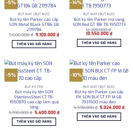
-5%
-14%
BÚT MÁY (BÚT MỰC)
BÚT MÁY (BÚT MỰC)
Bút ký tên Parker cao cấp
Bút ký tên Parker mạ vàng
SON Metal Black GT18k GB
SON Red GT 18K TB 1950773
2119784
12.300.000
₫
Giá
Giá
10.550.000
₫
Giá
Giá
9.600.000
₫
9.100.000
₫
gốc
hiện
gốc
hiện
là:
tại
là:
tại
THÊM VÀO GIỎ HÀNG
THÊM VÀO GIỎ HÀNG
12.300.000 ₫.
là:
9.600.000 ₫.
là:
10.550.000
9.100.000 ₫.
-5%
-10%
BÚT KÝ TÊN
BÚT MÁY (BÚT MỰC)
Bút máy ký tên SON
Bút ký tên Parker cao cấp
StainlessSteel CT TB-
PK SON BLK CT FP M GB
1950870 cao cấp làm quà
1931500 màu đen
tặng
Giá
Giá
5.598.000
₫
5.024.000
₫
gốc
hiện
Giá
Giá
5.700.000
₫
5.400.000
₫
là:
tại
gốc
hiện
THÊM VÀO GIỎ HÀNG
5.598.000 ₫.
là:
là:
tại
THÊM VÀO GIỎ HÀNG
5.02
5.700.000 ₫.
là:
5.400.000 ₫.