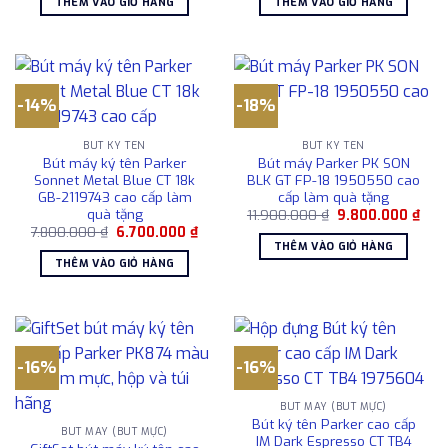
THÊM VÀO GIỎ HÀNG
THÊM VÀO GIỎ HÀNG
7.129.000 ₫.
là:
6.898.000 ₫.
là:
6.100.000 ₫.
6.50
-14%
-18%
BÚT KÝ TÊN
BÚT KÝ TÊN
Bút máy ký tên Parker
Bút máy Parker PK SON
Sonnet Metal Blue CT 18k
BLK GT FP-18 1950550 cao
GB-2119743 cao cấp làm
cấp làm quà tặng
quà tặng
Giá
Giá
11.900.000
₫
9.800.000
₫
gốc
hiện
Giá
Giá
7.800.000
₫
6.700.000
₫
là:
tại
gốc
hiện
THÊM VÀO GIỎ HÀNG
11.900.000 ₫.
là:
là:
tại
THÊM VÀO GIỎ HÀNG
9.80
7.800.000 ₫.
là:
6.700.000 ₫.
-16%
-16%
BÚT MÁY (BÚT MỰC)
Bút ký tên Parker cao cấp
BÚT MÁY (BÚT MỰC)
IM Dark Espresso CT TB4