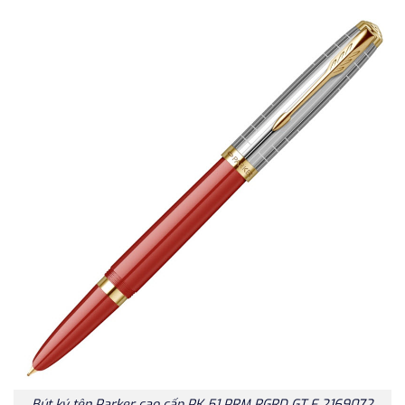
Bút ký tên Parker cao cấp PK 51 PRM RGRD GT F 2169072