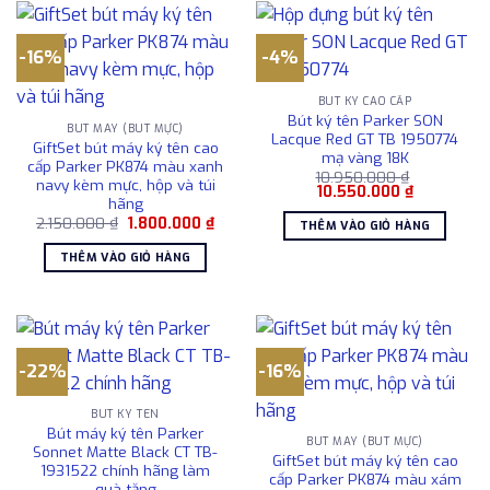
-16%
-4%
BÚT KÝ CAO CẤP
Bút ký tên Parker SON
BÚT MÁY (BÚT MỰC)
Lacque Red GT TB 1950774
GiftSet bút máy ký tên cao
mạ vàng 18K
cấp Parker PK874 màu xanh
10.950.000
₫
navy kèm mực, hộp và túi
Giá
Giá
10.550.000
₫
hãng
gốc
hiện
là:
tại
Giá
Giá
2.150.000
₫
1.800.000
₫
THÊM VÀO GIỎ HÀNG
10.950.000 ₫.
là:
gốc
hiện
10.550.000
là:
tại
THÊM VÀO GIỎ HÀNG
2.150.000 ₫.
là:
1.800.000 ₫.
-22%
-16%
BÚT KÝ TÊN
Bút máy ký tên Parker
BÚT MÁY (BÚT MỰC)
Sonnet Matte Black CT TB-
GiftSet bút máy ký tên cao
1931522 chính hãng làm
cấp Parker PK874 màu xám
quà tặng