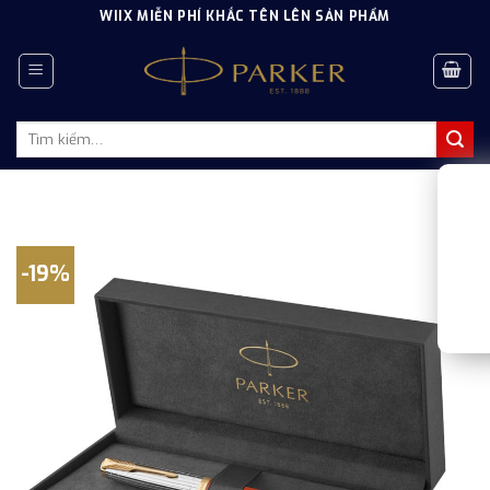
Skip
WIIX MIỄN PHÍ KHẮC TÊN LÊN SẢN PHẨM
to
content
Tìm
kiếm:
-19%