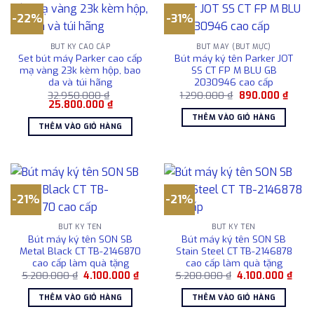
-22%
-31%
BÚT KÝ CAO CẤP
BÚT MÁY (BÚT MỰC)
Set bút máy Parker cao cấp
Bút máy ký tên Parker JOT
mạ vàng 23k kèm hộp, bao
SS CT FP M BLU GB
da và túi hãng
2030946 cao cấp
Giá
Giá
32.950.000
₫
1.290.000
₫
890.000
₫
Giá
Giá
gốc
hiện
25.800.000
₫
gốc
hiện
là:
tại
THÊM VÀO GIỎ HÀNG
là:
tại
1.290.000 ₫.
là:
THÊM VÀO GIỎ HÀNG
32.950.000 ₫.
là:
890.0
25.800.000 ₫.
-21%
-21%
BÚT KÝ TÊN
BÚT KÝ TÊN
Bút máy ký tên SON SB
Bút máy ký tên SON SB
Metal Black CT TB-2146870
Stain Steel CT TB-2146878
cao cấp làm quà tặng
cao cấp làm quà tặng
Giá
Giá
Giá
Giá
5.200.000
₫
4.100.000
₫
5.200.000
₫
4.100.000
₫
gốc
hiện
gốc
hiện
là:
tại
là:
tại
THÊM VÀO GIỎ HÀNG
THÊM VÀO GIỎ HÀNG
5.200.000 ₫.
là:
5.200.000 ₫.
là:
4.100.000 ₫.
4.10