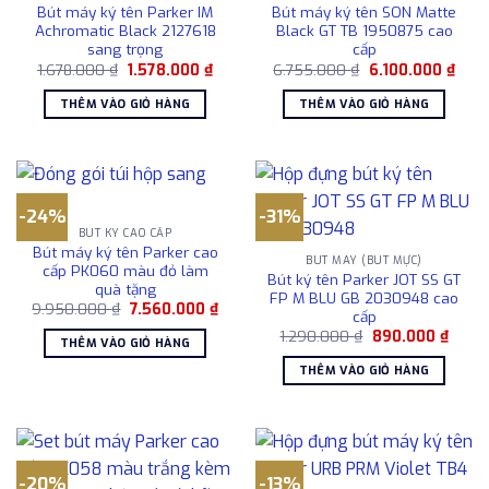
Bút máy ký tên Parker IM
Bút máy ký tên SON Matte
Achromatic Black 2127618
Black GT TB 1950875 cao
sang trọng
cấp
Giá
Giá
Giá
Giá
1.678.000
₫
1.578.000
₫
6.755.000
₫
6.100.000
₫
gốc
hiện
gốc
hiện
là:
tại
là:
tại
THÊM VÀO GIỎ HÀNG
THÊM VÀO GIỎ HÀNG
1.678.000 ₫.
là:
6.755.000 ₫.
là:
1.578.000 ₫.
6.10
-24%
-31%
BÚT KÝ CAO CẤP
Bút máy ký tên Parker cao
BÚT MÁY (BÚT MỰC)
cấp PK060 màu đỏ làm
Bút ký tên Parker JOT SS GT
quà tặng
FP M BLU GB 2030948 cao
Giá
Giá
9.950.000
₫
7.560.000
₫
cấp
gốc
hiện
Giá
Giá
là:
tại
1.290.000
₫
890.000
₫
THÊM VÀO GIỎ HÀNG
gốc
hiện
9.950.000 ₫.
là:
là:
tại
7.560.000 ₫.
THÊM VÀO GIỎ HÀNG
1.290.000 ₫.
là:
890.0
-20%
-13%