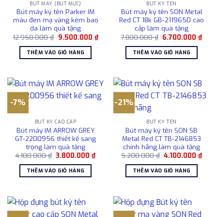
BÚT MÁY (BÚT MỰC)
BÚT KÝ TÊN
Bút máy ký tên Parker IM
Bút máy ký tên SON Metal
màu đen mạ vàng kèm bao
Red CT 18k GB-2119650 cao
da làm quà tặng
cấp làm quà tặng
Giá
Giá
Giá
Giá
12.950.000
₫
9.500.000
₫
7.800.000
₫
6.700.000
₫
gốc
hiện
gốc
hiện
là:
tại
là:
tại
THÊM VÀO GIỎ HÀNG
THÊM VÀO GIỎ HÀNG
12.950.000 ₫.
là:
7.800.000 ₫.
là:
9.500.000 ₫.
6.70
-7%
-21%
BÚT KÝ CAO CẤP
BÚT KÝ TÊN
Bút máy IM ARROW GREY
Bút máy ký tên SON SB
GT-2200956 thiết kế sang
Metal Red CT TB-2146853
trọng làm quà tặng
chính hãng làm quà tặng
Giá
Giá
Giá
Giá
4.100.000
₫
3.800.000
₫
5.200.000
₫
4.100.000
₫
gốc
hiện
gốc
hiện
là:
tại
là:
tại
THÊM VÀO GIỎ HÀNG
THÊM VÀO GIỎ HÀNG
4.100.000 ₫.
là:
5.200.000 ₫.
là:
3.800.000 ₫.
4.10