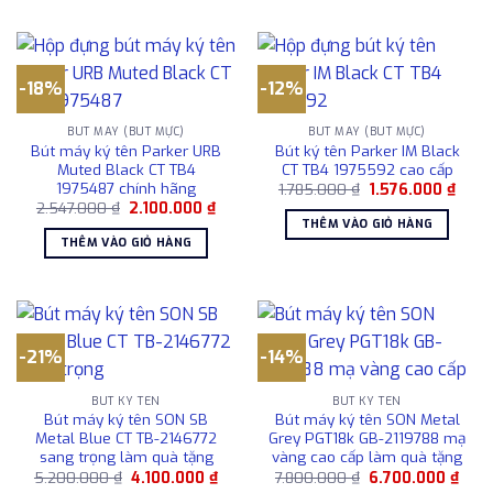
-18%
-12%
BÚT MÁY (BÚT MỰC)
BÚT MÁY (BÚT MỰC)
Bút máy ký tên Parker URB
Bút ký tên Parker IM Black
Muted Black CT TB4
CT TB4 1975592 cao cấp
1975487 chính hãng
Giá
Giá
1.785.000
₫
1.576.000
₫
gốc
hiện
Giá
Giá
2.547.000
₫
2.100.000
₫
là:
tại
gốc
hiện
THÊM VÀO GIỎ HÀNG
1.785.000 ₫.
là:
là:
tại
THÊM VÀO GIỎ HÀNG
1.576
2.547.000 ₫.
là:
2.100.000 ₫.
-21%
-14%
BÚT KÝ TÊN
BÚT KÝ TÊN
Bút máy ký tên SON SB
Bút máy ký tên SON Metal
Metal Blue CT TB-2146772
Grey PGT18k GB-2119788 mạ
sang trọng làm quà tặng
vàng cao cấp làm quà tặng
Giá
Giá
Giá
Giá
5.200.000
₫
4.100.000
₫
7.800.000
₫
6.700.000
₫
gốc
hiện
gốc
hiện