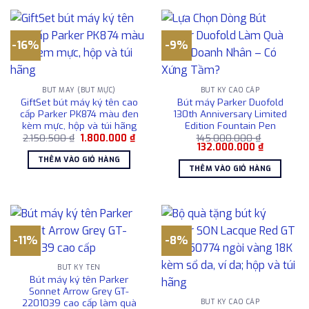
-16%
-9%
BÚT MÁY (BÚT MỰC)
BÚT KÝ CAO CẤP
GiftSet bút máy ký tên cao
Bút máy Parker Duofold
cấp Parker PK874 màu đen
130th Anniversary Limited
kèm mực, hộp và túi hãng
Edition Fountain Pen
Giá
Giá
2.150.500
₫
1.800.000
₫
145.000.000
₫
gốc
hiện
Giá
Giá
132.000.000
₫
là:
tại
gốc
hiện
THÊM VÀO GIỎ HÀNG
2.150.500 ₫.
là:
là:
tại
THÊM VÀO GIỎ HÀNG
1.800.000 ₫.
145.000.000 ₫.
là:
132.000.0
-11%
-8%
BÚT KÝ TÊN
Bút máy ký tên Parker
Sonnet Arrow Grey GT-
2201039 cao cấp làm quà
BÚT KÝ CAO CẤP