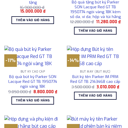
Bộ quà tặng bút ký Parker
tặng
SON Lacque Red GT TB
16.900.000
₫
Giá
Giá
15.000.000
₫
1950774 ngòi vàng 18K kèm
gốc
hiện
sổ da, ví da; hộp và túi hãng
là:
tại
THÊM VÀO GIỎ HÀNG
Giá
Giá
12.280.000
₫
11.280.000
₫
16.900.000 ₫.
là:
gốc
hiện
15.000.000 ₫.
là:
tại
THÊM VÀO GIỎ HÀNG
12.280.000 ₫.
là:
11.2
-11%
-14%
BÚT KÝ CAO CẤP
BÚT MÁY (BÚT MỰC)
Bộ quà bút ký Parker SON
Bút ký tên Parker IM PRM
Lacque Red GT TB 1950774
Red GT TB 2143468 cao cấp
ngòi vàng 18K
Giá
Giá
3.500.000
₫
3.010.000
₫
gốc
hiện
Giá
Giá
9.850.000
₫
8.800.000
₫
là:
tại
gốc
hiện
THÊM VÀO GIỎ HÀNG
3.500.000 ₫.
là:
là:
tại
THÊM VÀO GIỎ HÀNG
3.01
9.850.000 ₫.
là:
8.800.000 ₫.