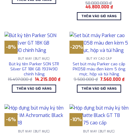
9.500.000 ₫.
là:
58.000.000
₫
7.560.000 ₫.
Giá
Giá
46.800.000
₫
gốc
hiện
là:
tại
THÊM VÀO GIỎ HÀNG
58.000.000 ₫.
là:
46.800.00
-8%
-20%
BÚT MÁY (BÚT MỰC)
BÚT KÝ CAO CẤP
Bút ký tên Parker SON STR
Set bút máy Parker cao cấp
Silver GT 18K GB 1931490
PK058 màu đen kèm 5 ống
chính hãng
mực, hộp và túi hãng
Giá
Giá
Giá
Giá
15.497.000
₫
14.215.000
₫
9.500.000
₫
7.560.000
₫
gốc
hiện
gốc
hiện
là:
tại
là:
tại
THÊM VÀO GIỎ HÀNG
THÊM VÀO GIỎ HÀNG
15.497.000 ₫.
là:
9.500.000 ₫.
là:
14.215.000 ₫.
7.56
-6%
-10%
BÚT MÁY (BÚT MỰC)
BÚT MÁY (BÚT MỰC)