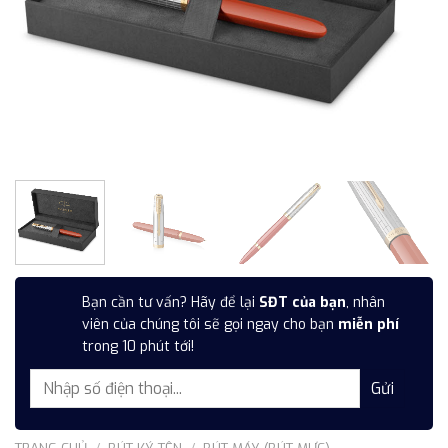
Bạn cần tư vấn? Hãy để lại
SĐT của bạn
, nhân
viên của chúng tôi sẽ gọi ngay cho bạn
miễn phí
trong 10 phút tới!
TRANG CHỦ
/
BÚT KÝ TÊN
/
BÚT MÁY (BÚT MỰC)