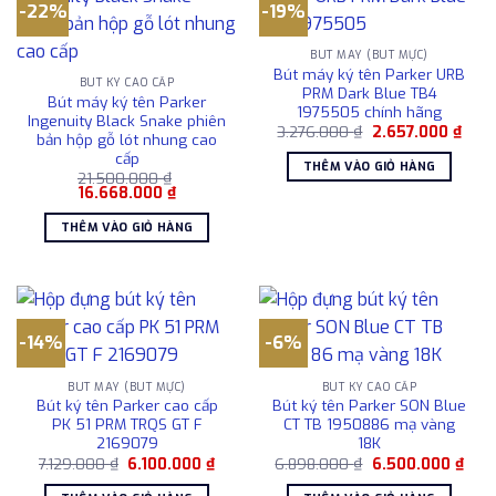
-22%
-19%
BÚT MÁY (BÚT MỰC)
Bút máy ký tên Parker URB
BÚT KÝ CAO CẤP
PRM Dark Blue TB4
Bút máy ký tên Parker
1975505 chính hãng
Ingenuity Black Snake phiên
Giá
Giá
3.276.000
₫
2.657.000
₫
bản hộp gỗ lót nhung cao
gốc
hiện
cấp
là:
tại
THÊM VÀO GIỎ HÀNG
3.276.000 ₫.
là:
21.500.000
₫
2.65
Giá
Giá
16.668.000
₫
gốc
hiện
là:
tại
THÊM VÀO GIỎ HÀNG
21.500.000 ₫.
là:
16.668.000 ₫.
-14%
-6%
BÚT MÁY (BÚT MỰC)
BÚT KÝ CAO CẤP
Bút ký tên Parker cao cấp
Bút ký tên Parker SON Blue
PK 51 PRM TRQS GT F
CT TB 1950886 mạ vàng
2169079
18K
Giá
Giá
Giá
Giá
7.129.000
₫
6.100.000
₫
6.898.000
₫
6.500.000
₫
gốc
hiện
gốc
hiện
là:
tại
là:
tại