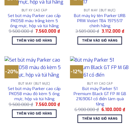
BÚT KÝ CAO CẤP
BÚT MÁY (BÚT MỰC)
Set bút máy Parker cao cấp
Bút máy ký tên Parker URB
PK058 màu trắng kèm 5
PRM Violet TB4 1975517
ống mực, hộp và túi hãng
chính hãng
Giá
Giá
Giá
Giá
9.500.000
₫
7.560.000
₫
3.589.000
₫
3.112.000
₫
gốc
hiện
gốc
hiện
là:
tại
là:
tại
THÊM VÀO GIỎ HÀNG
THÊM VÀO GIỎ HÀNG
9.500.000 ₫.
là:
3.589.000 ₫.
là:
7.560.000 ₫.
3.112
-20%
-12%
BÚT MÁY (BÚT MỰC)
BÚT KÝ CAO CẤP
Set bút máy Parker cao cấp
Bút máy Parker 51
PK058 màu đỏ kèm 5 ống
Premium Black GT FP M GB
mực, hộp và túi hãng
2169061 cổ điển làm quà
tặng
Giá
Giá
9.500.000
₫
7.560.000
₫
gốc
hiện
Giá
Giá
6.900.000
₫
6.100.000
₫
là:
tại
gốc
hiện
THÊM VÀO GIỎ HÀNG
9.500.000 ₫.
là:
là:
tại
THÊM VÀO GIỎ HÀNG
7.560.000 ₫.
6.900.000 ₫.
là:
6.10