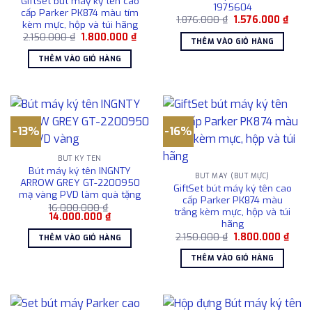
GiftSet bút máy ký tên cao
1975604
cấp Parker PK874 màu tím
Giá
Giá
1.876.000
₫
1.576.000
₫
kèm mực, hộp và túi hãng
gốc
hiện
Giá
Giá
2.150.000
₫
1.800.000
₫
là:
tại
THÊM VÀO GIỎ HÀNG
gốc
hiện
1.876.000 ₫.
là:
là:
tại
1.576
THÊM VÀO GIỎ HÀNG
2.150.000 ₫.
là:
1.800.000 ₫.
-13%
-16%
BÚT KÝ TÊN
Bút máy ký tên INGNTY
BÚT MÁY (BÚT MỰC)
ARROW GREY GT-2200950
GiftSet bút máy ký tên cao
mạ vàng PVD làm quà tặng
cấp Parker PK874 màu
16.000.000
₫
trắng kèm mực, hộp và túi
Giá
Giá
14.000.000
₫
hãng
gốc
hiện
là:
tại
Giá
Giá
2.150.000
₫
1.800.000
₫
THÊM VÀO GIỎ HÀNG
16.000.000 ₫.
là:
gốc
hiện
14.000.000 ₫.
là:
tại
THÊM VÀO GIỎ HÀNG
2.150.000 ₫.
là:
1.800