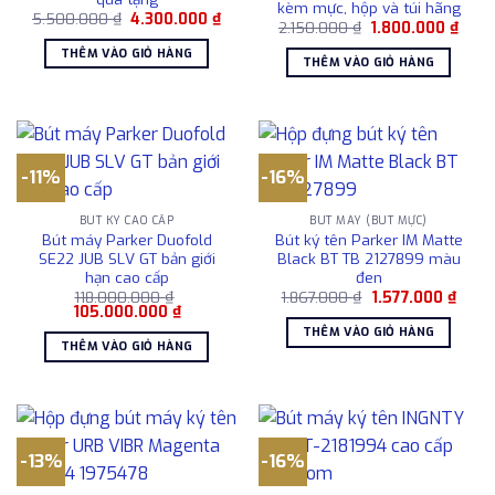
kèm mực, hộp và túi hãng
Giá
Giá
5.500.000
₫
4.300.000
₫
Giá
Giá
2.150.000
₫
1.800.000
₫
gốc
hiện
gốc
hiện
là:
tại
THÊM VÀO GIỎ HÀNG
là:
tại
5.500.000 ₫.
là:
THÊM VÀO GIỎ HÀNG
2.150.000 ₫.
là:
4.300.000 ₫.
1.800
-11%
-16%
BÚT KÝ CAO CẤP
BÚT MÁY (BÚT MỰC)
Bút máy Parker Duofold
Bút ký tên Parker IM Matte
SE22 JUB SLV GT bản giới
Black BT TB 2127899 màu
hạn cao cấp
đen
Giá
Giá
118.000.000
₫
1.867.000
₫
1.577.000
₫
Giá
Giá
gốc
hiện
105.000.000
₫
gốc
hiện
là:
tại
THÊM VÀO GIỎ HÀNG
là:
tại
1.867.000 ₫.
là:
THÊM VÀO GIỎ HÀNG
118.000.000 ₫.
là:
1.577
105.000.000 ₫.
-13%
-16%