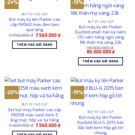
-24%
-13%
BÚT KÝ CAO CẤP
Bút máy ký tên Parker cao
BÚT KÝ CAO CẤP
cấp PK060 màu đen làm
Bút máy ký tên Parker
quà tặng
Duofold phiên bản kỷ niệm
Giá
Giá
9.950.000
₫
7.560.000
₫
135 năm hãng ngòi vàng
gốc
hiện
18k thân mạ vàng 23k
là:
tại
THÊM VÀO GIỎ HÀNG
9.950.000 ₫.
là:
98.000.000
₫
7.560.000 ₫.
Giá
Giá
85.000.000
₫
gốc
hiện
là:
tại
THÊM VÀO GIỎ HÀNG
98.000.000 ₫.
là:
85.000.00
-20%
-19%
BÚT KÝ CAO CẤP
Set bút máy Parker cao cấp
BÚT KÝ CAO CẤP
PK058 màu xanh kèm 5
Bút máy ký tên Parker
ống mực, hộp và túi hãng
Duofold BLU-G 2015 bản
Giá
Giá
9.500.000
₫
7.560.000
₫
đặc biệt kèm hộp gỗ lót
gốc
hiện
nhung
là:
tại
THÊM VÀO GIỎ HÀNG