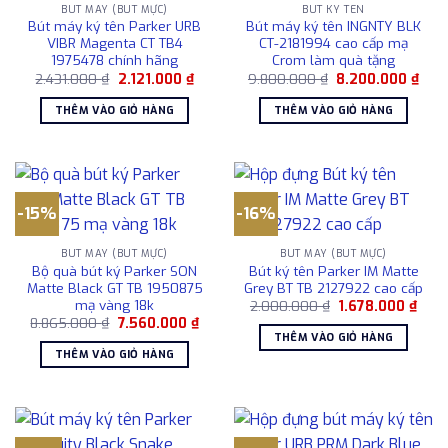
BÚT MÁY (BÚT MỰC)
BÚT KÝ TÊN
Bút máy ký tên Parker URB
Bút máy ký tên INGNTY BLK
VIBR Magenta CT TB4
CT-2181994 cao cấp mạ
1975478 chính hãng
Crom làm quà tặng
Giá
Giá
Giá
Giá
2.431.000
₫
2.121.000
₫
9.800.000
₫
8.200.000
₫
gốc
hiện
gốc
hiện
là:
tại
là:
tại
THÊM VÀO GIỎ HÀNG
THÊM VÀO GIỎ HÀNG
2.431.000 ₫.
là:
9.800.000 ₫.
là:
2.121.000 ₫.
8.20
-15%
-16%
BÚT MÁY (BÚT MỰC)
BÚT MÁY (BÚT MỰC)
Bộ quà bút ký Parker SON
Bút ký tên Parker IM Matte
Matte Black GT TB 1950875
Grey BT TB 2127922 cao cấp
mạ vàng 18k
Giá
Giá
2.000.000
₫
1.678.000
₫
gốc
hiện
Giá
Giá
8.865.000
₫
7.560.000
₫
là:
tại
gốc
hiện
THÊM VÀO GIỎ HÀNG
2.000.000 ₫.
là:
là:
tại
THÊM VÀO GIỎ HÀNG
1.67
8.865.000 ₫.
là:
7.560.000 ₫.