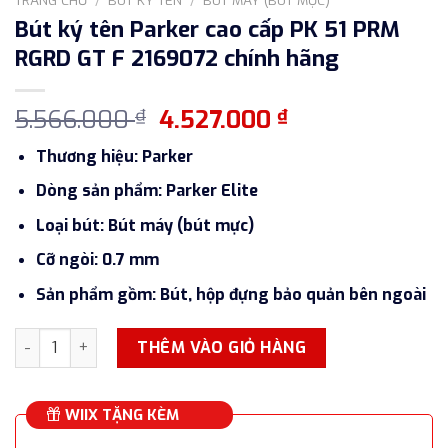
Bút ký tên Parker cao cấp PK 51 PRM
RGRD GT F 2169072 chính hãng
Giá
Giá
5.566.000
4.527.000
₫
₫
gốc
hiện
Thương hiệu: Parker
là:
tại
5.566.000 ₫.
là:
Dòng sản phẩm: Parker Elite
4.527.000 ₫.
Loại bút: Bút máy (bút mực)
Cỡ ngòi: 0.7 mm
Sản phẩm gồm: Bút, hộp đựng bảo quản bên ngoài
Bút ký tên Parker cao cấp PK 51 PRM RGRD GT F 2169072 chí
THÊM VÀO GIỎ HÀNG
WIIX TẶNG KÈM