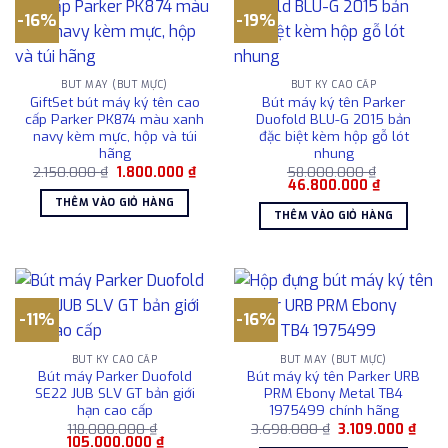
-16%
-19%
BÚT MÁY (BÚT MỰC)
BÚT KÝ CAO CẤP
GiftSet bút máy ký tên cao
Bút máy ký tên Parker
cấp Parker PK874 màu xanh
Duofold BLU-G 2015 bản
navy kèm mực, hộp và túi
đặc biệt kèm hộp gỗ lót
hãng
nhung
Giá
Giá
2.150.000
₫
1.800.000
₫
58.000.000
₫
gốc
hiện
Giá
Giá
46.800.000
₫
là:
tại
gốc
hiện
THÊM VÀO GIỎ HÀNG
2.150.000 ₫.
là:
là:
tại
THÊM VÀO GIỎ HÀNG
1.800.000 ₫.
58.000.000 ₫.
là:
46.800.00
-11%
-16%
BÚT KÝ CAO CẤP
BÚT MÁY (BÚT MỰC)
Bút máy Parker Duofold
Bút máy ký tên Parker URB
SE22 JUB SLV GT bản giới
PRM Ebony Metal TB4
hạn cao cấp
1975499 chính hãng
Giá
Giá
118.000.000
₫
3.698.000
₫
3.109.000
₫
Giá
Giá
gốc
hiện
105.000.000
₫