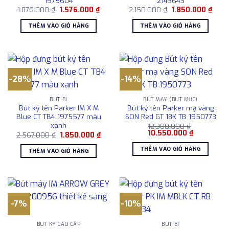
1975604
2143643
Giá
Giá
Giá
Giá
1.876.000
₫
1.576.000
₫
2.150.000
₫
1.850.000
₫
gốc
hiện
gốc
hiện
là:
tại
là:
tại
THÊM VÀO GIỎ HÀNG
THÊM VÀO GIỎ HÀNG
1.876.000 ₫.
là:
2.150.000 ₫.
là:
1.576.000 ₫.
1.850
-28%
-14%
BÚT BI
BÚT MÁY (BÚT MỰC)
Bút ký tên Parker IM X M
Bút ký tên Parker mạ vàng
Blue CT TB4 1975577 màu
SON Red GT 18K TB 1950773
xanh
12.300.000
₫
Giá
Giá
10.550.000
₫
Giá
Giá
2.567.000
₫
1.850.000
₫
gốc
hiện
gốc
hiện
là:
tại
là:
tại
THÊM VÀO GIỎ HÀNG
THÊM VÀO GIỎ HÀNG
12.300.000 ₫.
là:
2.567.000 ₫.
là:
10.550.000
1.850.000 ₫.
-7%
-10%
BÚT KÝ CAO CẤP
BÚT BI