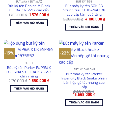
BÚT MÁY (BÚT MỰC)
BÚT KÝ TÊN
Bút ký tên Parker IM Black
Bút máy ký tên SON SB
CT TB4 1975592 cao cấp
Stain Steel CT TB-2146878
cao cấp làm quà tặng
Giá
Giá
1.785.000
₫
1.576.000
₫
gốc
hiện
Giá
Giá
5.200.000
₫
4.100.000
₫
là:
tại
gốc
hiện
THÊM VÀO GIỎ HÀNG
1.785.000 ₫.
là:
là:
tại
THÊM VÀO GIỎ HÀNG
1.576.000 ₫.
5.200.000 ₫.
là:
4.10
-15%
-22%
BÚT BI
Bút ký tên Parker IM PRM X
BÚT KÝ CAO CẤP
DK ESPRES CT TB4 1975652
Bút máy ký tên Parker
chính hãng
Ingenuity Black Snake phiên
Giá
Giá
2.176.000
₫
1.850.000
₫
bản hộp gỗ lót nhung cao
gốc
hiện
cấp
là:
tại
THÊM VÀO GIỎ HÀNG
2.176.000 ₫.
là:
21.500.000
₫
1.850.000 ₫.
Giá
Giá
16.668.000
₫
gốc
hiện
là:
tại
THÊM VÀO GIỎ HÀNG
21.500.000 ₫.
là:
16.668.000