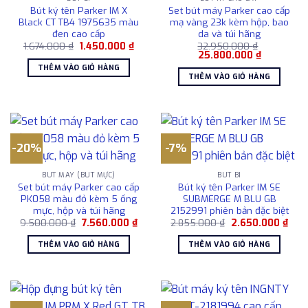
Bút ký tên Parker IM X
Set bút máy Parker cao cấp
Black CT TB4 1975635 màu
mạ vàng 23k kèm hộp, bao
đen cao cấp
da và túi hãng
Giá
Giá
1.674.000
₫
1.450.000
₫
32.950.000
₫
gốc
hiện
Giá
Giá
25.800.000
₫
là:
tại
gốc
hiện
THÊM VÀO GIỎ HÀNG
1.674.000 ₫.
là:
là:
tại
THÊM VÀO GIỎ HÀNG
1.450.000 ₫.
32.950.000 ₫.
là:
25.800.00
-20%
-7%
BÚT MÁY (BÚT MỰC)
BÚT BI
Set bút máy Parker cao cấp
Bút ký tên Parker IM SE
PK058 màu đỏ kèm 5 ống
SUBMERGE M BLU GB
mực, hộp và túi hãng
2152991 phiên bản đặc biệt
Giá
Giá
Giá
Giá
9.500.000
₫
7.560.000
₫
2.855.000
₫
2.650.000
₫
gốc
hiện
gốc
hiện
là:
tại
là:
tại
THÊM VÀO GIỎ HÀNG
THÊM VÀO GIỎ HÀNG
9.500.000 ₫.
là:
2.855.000 ₫.
là:
7.560.000 ₫.
2.65