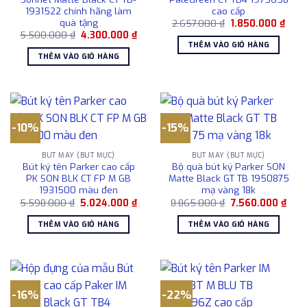
1931522 chính hãng làm
cao cấp
quà tặng
Giá
Giá
2.657.000
₫
1.850.000
₫
gốc
hiện
Giá
Giá
5.500.000
₫
4.300.000
₫
là:
tại
gốc
hiện
THÊM VÀO GIỎ HÀNG
2.657.000 ₫.
là:
là:
tại
THÊM VÀO GIỎ HÀNG
1.850
5.500.000 ₫.
là:
4.300.000 ₫.
-10%
-15%
BÚT MÁY (BÚT MỰC)
BÚT MÁY (BÚT MỰC)
Bút ký tên Parker cao cấp
Bộ quà bút ký Parker SON
PK SON BLK CT FP M GB
Matte Black GT TB 1950875
1931500 màu đen
mạ vàng 18k
Giá
Giá
Giá
Giá
5.598.000
₫
5.024.000
₫
8.865.000
₫
7.560.000
₫
gốc
hiện
gốc
hiện
là:
tại
là:
tại
THÊM VÀO GIỎ HÀNG
THÊM VÀO GIỎ HÀNG
5.598.000 ₫.
là:
8.865.000 ₫.
là:
5.024.000 ₫.
7.56
-16%
-22%