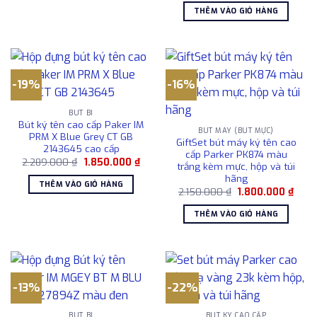
1.850.000 ₫.
là:
tại
THÊM VÀO GIỎ HÀNG
5.700.000 ₫.
là:
5.40
-19%
-16%
BÚT BI
Bút ký tên cao cấp Paker IM
BÚT MÁY (BÚT MỰC)
PRM X Blue Grey CT GB
GiftSet bút máy ký tên cao
2143645 cao cấp
cấp Parker PK874 màu
Giá
Giá
2.289.000
₫
1.850.000
₫
trắng kèm mực, hộp và túi
gốc
hiện
hãng
là:
tại
THÊM VÀO GIỎ HÀNG
2.289.000 ₫.
là:
Giá
Giá
2.150.000
₫
1.800.000
₫
1.850.000 ₫.
gốc
hiện
là:
tại
THÊM VÀO GIỎ HÀNG
2.150.000 ₫.
là:
1.800
-13%
-22%
BÚT BI
BÚT KÝ CAO CẤP