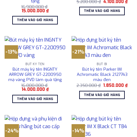
tặng
Giá
Giá
5.200.000
₫
4.100.000
₫
gốc
hiện
16.900.000
₫
là:
tại
Giá
Giá
15.000.000
₫
THÊM VÀO GIỎ HÀNG
5.200.000 ₫.
là:
gốc
hiện
4.10
là:
tại
THÊM VÀO GIỎ HÀNG
16.900.000 ₫.
là:
15.000.000 ₫.
-13%
-21%
BÚT KÝ TÊN
BÚT BI
Bút máy ký tên INGNTY
Bút ký tên Parker IM
ARROW GREY GT-2200950
Achromatic Black 2127743
mạ vàng PVD làm quà tặng
màu đen
Giá
Giá
16.000.000
₫
2.350.000
₫
1.850.000
₫
Giá
Giá
gốc
hiện
14.000.000
₫
gốc
hiện
là:
tại
THÊM VÀO GIỎ HÀNG
là:
tại
2.350.000 ₫.
là:
THÊM VÀO GIỎ HÀNG
16.000.000 ₫.
là:
1.85
14.000.000 ₫.
-24%
-14%