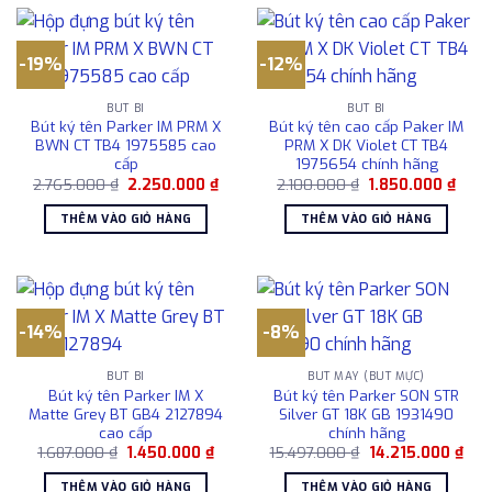
-19%
-12%
BÚT BI
BÚT BI
Bút ký tên Parker IM PRM X
Bút ký tên cao cấp Paker IM
BWN CT TB4 1975585 cao
PRM X DK Violet CT TB4
cấp
1975654 chính hãng
Giá
Giá
Giá
Giá
2.765.000
₫
2.250.000
₫
2.100.000
₫
1.850.000
₫
gốc
hiện
gốc
hiện
là:
tại
là:
tại
THÊM VÀO GIỎ HÀNG
THÊM VÀO GIỎ HÀNG
2.765.000 ₫.
là:
2.100.000 ₫.
là:
2.250.000 ₫.
1.850
-14%
-8%
BÚT BI
BÚT MÁY (BÚT MỰC)
Bút ký tên Parker IM X
Bút ký tên Parker SON STR
Matte Grey BT GB4 2127894
Silver GT 18K GB 1931490
cao cấp
chính hãng
Giá
Giá
Giá
Giá
1.687.000
₫
1.450.000
₫
15.497.000
₫
14.215.000
₫
gốc
hiện
gốc
hiện
là:
tại
là:
tại
THÊM VÀO GIỎ HÀNG
THÊM VÀO GIỎ HÀNG