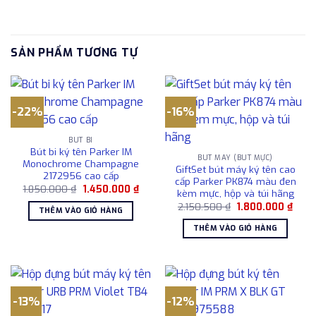
SẢN PHẨM TƯƠNG TỰ
-22%
-16%
BÚT BI
Bút bi ký tên Parker IM
BÚT MÁY (BÚT MỰC)
Monochrome Champagne
GiftSet bút máy ký tên cao
2172956 cao cấp
cấp Parker PK874 màu đen
Giá
Giá
1.850.000
₫
1.450.000
₫
kèm mực, hộp và túi hãng
gốc
hiện
Giá
Giá
là:
tại
2.150.500
₫
1.800.000
₫
THÊM VÀO GIỎ HÀNG
gốc
hiện
1.850.000 ₫.
là:
là:
tại
1.450.000 ₫.
THÊM VÀO GIỎ HÀNG
2.150.500 ₫.
là:
1.800
-13%
-12%