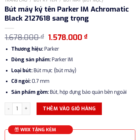
Bút máy ký tên Parker IM Achromatic
Black 2127618 sang trọng
Giá
Giá
1.678.000
1.578.000
₫
₫
gốc
hiện
Thương hiệu:
Parker
là:
tại
1.678.000 ₫.
là:
Dòng sản phẩm:
Parker IM
1.578.000 ₫.
Loại bút:
Bút mực (bút máy)
Cỡ ngòi:
0.7 mm
Sản phẩm gồm:
Bút, hộp đựng bảo quản bên ngoài
Bút máy ký tên Parker IM Achromatic Black 2127618 sang t
THÊM VÀO GIỎ HÀNG
WIIX TẶNG KÈM