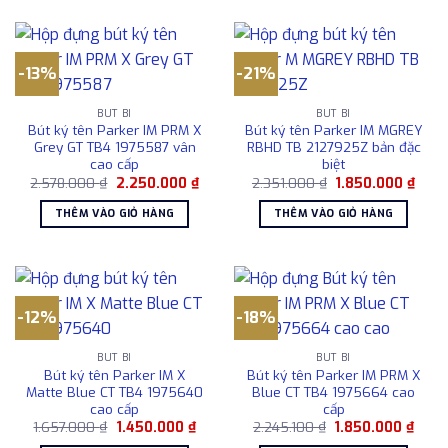
-13%
-21%
BÚT BI
BÚT BI
Bút ký tên Parker IM PRM X
Bút ký tên Parker IM MGREY
Grey GT TB4 1975587 vân
RBHD TB 2127925Z bản đặc
cao cấp
biệt
Giá
Giá
Giá
Giá
2.578.000
₫
2.250.000
₫
2.351.000
₫
1.850.000
₫
gốc
hiện
gốc
hiện
là:
tại
là:
tại
THÊM VÀO GIỎ HÀNG
THÊM VÀO GIỎ HÀNG
2.578.000 ₫.
là:
2.351.000 ₫.
là:
2.250.000 ₫.
1.850
-12%
-18%
BÚT BI
BÚT BI
Bút ký tên Parker IM X
Bút ký tên Parker IM PRM X
Matte Blue CT TB4 1975640
Blue CT TB4 1975664 cao
cao cấp
cấp
Giá
Giá
Giá
Giá
1.657.000
₫
1.450.000
₫
2.245.100
₫
1.850.000
₫
gốc
hiện
gốc
hiện