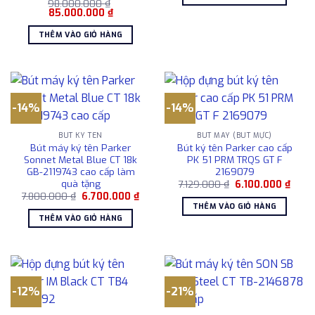
2.431.000 ₫.
là:
98.000.000
₫
2.121
Giá
Giá
85.000.000
₫
gốc
hiện
là:
tại
THÊM VÀO GIỎ HÀNG
98.000.000 ₫.
là:
85.000.000 ₫.
-14%
-14%
BÚT KÝ TÊN
BÚT MÁY (BÚT MỰC)
Bút máy ký tên Parker
Bút ký tên Parker cao cấp
Sonnet Metal Blue CT 18k
PK 51 PRM TRQS GT F
GB-2119743 cao cấp làm
2169079
quà tặng
Giá
Giá
7.129.000
₫
6.100.000
₫
gốc
hiện
Giá
Giá
7.800.000
₫
6.700.000
₫
là:
tại
gốc
hiện
THÊM VÀO GIỎ HÀNG
7.129.000 ₫.
là:
là:
tại
THÊM VÀO GIỎ HÀNG
6.100
7.800.000 ₫.
là:
6.700.000 ₫.
-12%
-21%