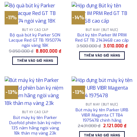
-11%
-14%
BÚT KÝ CAO CẤP
BÚT MÁY (BÚT MỰC)
Bộ quà bút ký Parker SON
Bút ký tên Parker IM PRM
Lacque Red GT TB 1950774
Red GT TB 2143468 cao cấp
ngòi vàng 18K
Giá
Giá
3.500.000
₫
3.010.000
₫
gốc
hiện
Giá
Giá
9.850.000
₫
8.800.000
₫
là:
tại
gốc
hiện
THÊM VÀO GIỎ HÀNG
3.500.000 ₫.
là:
là:
tại
THÊM VÀO GIỎ HÀNG
3.01
9.850.000 ₫.
là:
8.800.000 ₫.
-13%
-13%
BÚT MÁY (BÚT MỰC)
Bút máy ký tên Parker URB
BÚT KÝ CAO CẤP
VIBR Magenta CT TB4
Bút máy ký tên Parker
1975478 chính hãng
Duofold phiên bản kỷ niệm
Giá
Giá
2.431.000
₫
2.121.000
₫
135 năm hãng ngòi vàng
gốc
hiện
18k thân mạ vàng 23k
là:
tại
THÊM VÀO GIỎ HÀNG