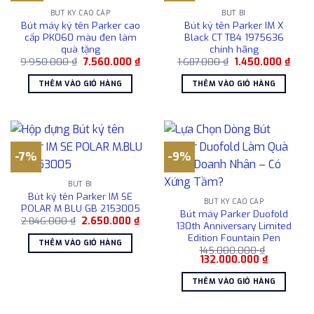
BÚT KÝ CAO CẤP
BÚT BI
Bút máy ký tên Parker cao
Bút ký tên Parker IM X
cấp PK060 màu đen làm
Black CT TB4 1975636
quà tặng
chính hãng
Giá
Giá
Giá
Giá
9.950.000
₫
7.560.000
₫
1.687.000
₫
1.450.000
₫
gốc
hiện
gốc
hiện
là:
tại
là:
tại
THÊM VÀO GIỎ HÀNG
THÊM VÀO GIỎ HÀNG
9.950.000 ₫.
là:
1.687.000 ₫.
là:
7.560.000 ₫.
1.450
-7%
-9%
BÚT BI
Bút ký tên Parker IM SE
BÚT KÝ CAO CẤP
POLAR M BLU GB 2153005
Bút máy Parker Duofold
Giá
Giá
2.846.000
₫
2.650.000
₫
130th Anniversary Limited
gốc
hiện
Edition Fountain Pen
là:
tại
THÊM VÀO GIỎ HÀNG
2.846.000 ₫.
là:
145.000.000
₫
2.650.000 ₫.
Giá
Giá
132.000.000
₫
gốc
hiện
là:
tại
THÊM VÀO GIỎ HÀNG
145.000.000 ₫.
là:
132.000.0