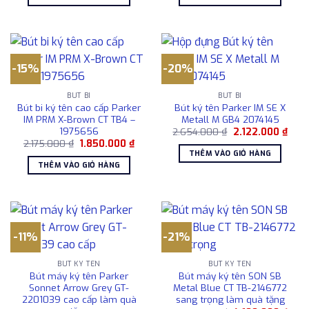
1.687.000 ₫.
là:
15.497.000 ₫.
là:
1.450.000 ₫.
14.2
-15%
-20%
BÚT BI
BÚT BI
Bút bi ký tên cao cấp Parker
Bút ký tên Parker IM SE X
IM PRM X-Brown CT TB4 –
Metall M GB4 2074145
1975656
Giá
Giá
2.654.000
₫
2.122.000
₫
gốc
hiện
Giá
Giá
2.175.000
₫
1.850.000
₫
là:
tại
gốc
hiện
THÊM VÀO GIỎ HÀNG
2.654.000 ₫.
là:
là:
tại
THÊM VÀO GIỎ HÀNG
2.122
2.175.000 ₫.
là:
1.850.000 ₫.
-11%
-21%
BÚT KÝ TÊN
BÚT KÝ TÊN
Bút máy ký tên Parker
Bút máy ký tên SON SB
Sonnet Arrow Grey GT-
Metal Blue CT TB-2146772
2201039 cao cấp làm quà
sang trọng làm quà tặng