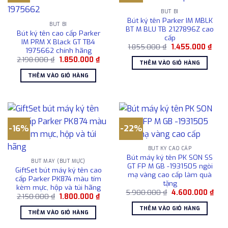
BÚT BI
Bút ký tên Parker IM MBLK
BÚT BI
BT M BLU TB 2127896Z cao
Bút ký tên cao cấp Parker
cấp
IM PRM X Black GT TB4
Giá
Giá
1.855.000
₫
1.455.000
₫
1975662 chính hãng
gốc
hiện
Giá
Giá
2.198.000
₫
1.850.000
₫
là:
tại
THÊM VÀO GIỎ HÀNG
gốc
hiện
1.855.000 ₫.
là:
là:
tại
1.455
THÊM VÀO GIỎ HÀNG
2.198.000 ₫.
là:
1.850.000 ₫.
-16%
-22%
BÚT KÝ CAO CẤP
Bút máy ký tên PK SON SS
BÚT MÁY (BÚT MỰC)
GT FP M GB -1931505 ngòi
GiftSet bút máy ký tên cao
mạ vàng cao cấp làm quà
cấp Parker PK874 màu tím
tặng
kèm mực, hộp và túi hãng
Giá
Giá
5.900.000
₫
4.600.000
₫
Giá
Giá
2.150.000
₫
1.800.000
₫
gốc
hiện
gốc
hiện
là:
tại
THÊM VÀO GIỎ HÀNG
là:
tại
5.900.000 ₫.
là:
THÊM VÀO GIỎ HÀNG
2.150.000 ₫.
là:
4.60
1.800.000 ₫.