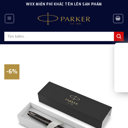
Skip
WIIX MIỄN PHÍ KHẮC TÊN LÊN SẢN PHẨM
to
content
Tìm
kiếm:
-6%