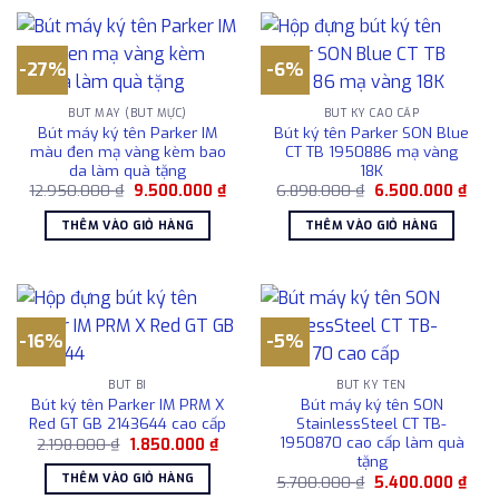
-27%
-6%
BÚT MÁY (BÚT MỰC)
BÚT KÝ CAO CẤP
Bút máy ký tên Parker IM
Bút ký tên Parker SON Blue
màu đen mạ vàng kèm bao
CT TB 1950886 mạ vàng
da làm quà tặng
18K
Giá
Giá
Giá
Giá
12.950.000
₫
9.500.000
₫
6.898.000
₫
6.500.000
₫
gốc
hiện
gốc
hiện
là:
tại
là:
tại
THÊM VÀO GIỎ HÀNG
THÊM VÀO GIỎ HÀNG
12.950.000 ₫.
là:
6.898.000 ₫.
là:
9.500.000 ₫.
6.50
-16%
-5%
BÚT BI
BÚT KÝ TÊN
Bút ký tên Parker IM PRM X
Bút máy ký tên SON
Red GT GB 2143644 cao cấp
StainlessSteel CT TB-
1950870 cao cấp làm quà
Giá
Giá
2.198.000
₫
1.850.000
₫
gốc
hiện
tặng
là:
tại
THÊM VÀO GIỎ HÀNG
Giá
Giá
5.700.000
₫
5.400.000
₫
2.198.000 ₫.
là:
gốc
hiện