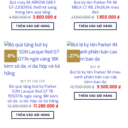
Bút máy IM ARROW GREY
Bút ký tên Parker PK IM
GT-2200956 thiết kế sang
MBLK CT RB 2143634 màu
trọng làm quà tặng
đen
Giá
Giá
Giá
Giá
4.100.000
₫
3.800.000
₫
2.050.000
₫
1.850.000
₫
gốc
hiện
gốc
hiện
là:
tại
là:
tại
THÊM VÀO GIỎ HÀNG
THÊM VÀO GIỎ HÀNG
4.100.000 ₫.
là:
2.050.000 ₫.
là:
3.800.000 ₫.
1.85
-8%
-27%
BÚT BI
Bút bi ký tên Parker IM màu
xanh phiên bản cao cấp
kèm bao da
BÚT KÝ CAO CẤP
Bộ quà tặng bút ký Parker
Giá
Giá
12.950.000
₫
9.500.000
₫
gốc
hiện
SON Lacque Red GT TB
là:
tại
1950774 ngòi vàng 18K kèm
THÊM VÀO GIỎ HÀNG
12.950.000 ₫.
là:
sổ da, ví da; hộp và túi hãng
9.5
Giá
Giá
12.280.000
₫
11.280.000
₫
gốc
hiện
là:
tại
THÊM VÀO GIỎ HÀNG
12.280.000 ₫.
là:
11.280.000 ₫.