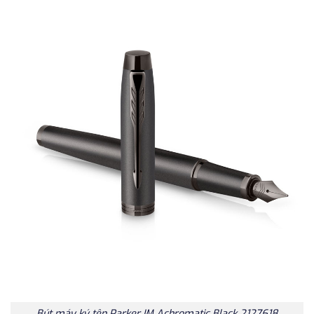
Bút máy ký tên Parker IM Achromatic Black 2127618