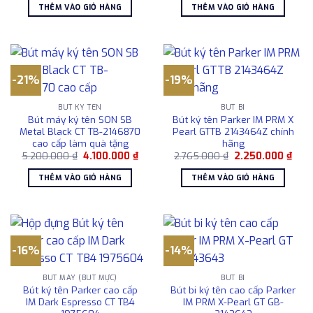
là:
tại
là:
tại
THÊM VÀO GIỎ HÀNG
THÊM VÀO GIỎ HÀNG
1.657.000 ₫.
là:
2.245.100 ₫.
là:
1.450.000 ₫.
1.850
-21%
-19%
BÚT KÝ TÊN
BÚT BI
Bút máy ký tên SON SB
Bút ký tên Parker IM PRM X
Metal Black CT TB-2146870
Pearl GTTB 2143464Z chính
cao cấp làm quà tặng
hãng
Giá
Giá
Giá
Giá
5.200.000
₫
4.100.000
₫
2.765.000
₫
2.250.000
₫
gốc
hiện
gốc
hiện
là:
tại
là:
tại
THÊM VÀO GIỎ HÀNG
THÊM VÀO GIỎ HÀNG
5.200.000 ₫.
là:
2.765.000 ₫.
là:
4.100.000 ₫.
2.25
-16%
-14%
BÚT MÁY (BÚT MỰC)
BÚT BI
Bút ký tên Parker cao cấp
Bút bi ký tên cao cấp Parker
IM Dark Espresso CT TB4
IM PRM X-Pearl GT GB-