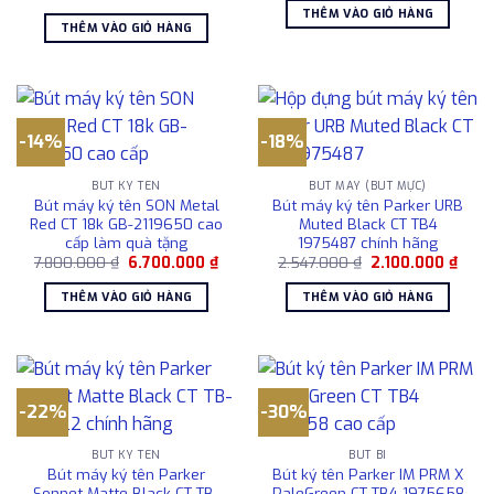
gốc
hiện
là:
tại
THÊM VÀO GIỎ HÀNG
là:
tại
3.698.000 ₫.
là:
THÊM VÀO GIỎ HÀNG
118.000.000 ₫.
là:
3.109
105.000.000 ₫.
-14%
-18%
BÚT KÝ TÊN
BÚT MÁY (BÚT MỰC)
Bút máy ký tên SON Metal
Bút máy ký tên Parker URB
Red CT 18k GB-2119650 cao
Muted Black CT TB4
cấp làm quà tặng
1975487 chính hãng
Giá
Giá
Giá
Giá
7.800.000
₫
6.700.000
₫
2.547.000
₫
2.100.000
₫
gốc
hiện
gốc
hiện
là:
tại
là:
tại
THÊM VÀO GIỎ HÀNG
THÊM VÀO GIỎ HÀNG
7.800.000 ₫.
là:
2.547.000 ₫.
là:
6.700.000 ₫.
2.100
-22%
-30%
BÚT KÝ TÊN
BÚT BI
Bút máy ký tên Parker
Bút ký tên Parker IM PRM X
Sonnet Matte Black CT TB-
PaleGreen CT TB4 1975658