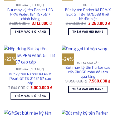
BÚT MÁY (BÚT MỰC)
BÚT BI
Bút máy ký tên Parker URB
Bút ký tên Parker IM PRM X
PRM Violet TB4 1975517
BLK GT TB4 1975588 thiết
chính hãng
kế đặc biệt
Giá
Giá
Giá
Giá
3.589.000
₫
3.112.000
₫
2.543.000
₫
2.250.000
₫
gốc
hiện
gốc
hiện
là:
tại
là:
tại
THÊM VÀO GIỎ HÀNG
THÊM VÀO GIỎ HÀNG
3.589.000 ₫.
là:
2.543.000 ₫.
là:
3.112.000 ₫.
2.25
-22%
-24%
BÚT KÝ CAO CẤP
Bút máy ký tên Parker cao
BÚT MÁY (BÚT MỰC)
cấp PK060 màu đỏ làm
Bút ký tên Parker IM PRM
quà tặng
Pearl GT TB 2143467 cao
Giá
Giá
9.950.000
₫
7.560.000
₫
cấp
gốc
hiện
Giá
Giá
3.844.000
₫
3.000.000
₫
là:
tại
THÊM VÀO GIỎ HÀNG
gốc
hiện
9.950.000 ₫.
là:
là:
tại
7.56
THÊM VÀO GIỎ HÀNG
3.844.000 ₫.
là:
3.000.000 ₫.