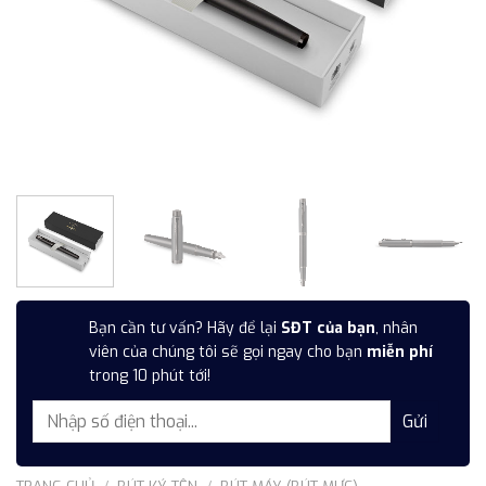
Bạn cần tư vấn? Hãy để lại
SĐT của bạn
, nhân
viên của chúng tôi sẽ gọi ngay cho bạn
miễn phí
trong 10 phút tới!
TRANG CHỦ
/
BÚT KÝ TÊN
/
BÚT MÁY (BÚT MỰC)