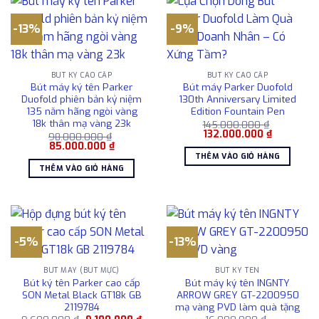
-13%
-9%
BÚT KÝ CAO CẤP
BÚT KÝ CAO CẤP
Bút máy ký tên Parker
Bút máy Parker Duofold
Duofold phiên bản kỷ niệm
130th Anniversary Limited
135 năm hãng ngòi vàng
Edition Fountain Pen
18k thân mạ vàng 23k
145.000.000
₫
Giá
Giá
132.000.000
₫
98.000.000
₫
gốc
hiện
Giá
Giá
85.000.000
₫
là:
tại
gốc
hiện
THÊM VÀO GIỎ HÀNG
145.000.000 ₫.
là:
là:
tại
THÊM VÀO GIỎ HÀNG
132.000.0
98.000.000 ₫.
là:
85.000.000 ₫.
-5%
-13%
BÚT MÁY (BÚT MỰC)
BÚT KÝ TÊN
Bút ký tên Parker cao cấp
Bút máy ký tên INGNTY
SON Metal Black GT18k GB
ARROW GREY GT-2200950
2119784
mạ vàng PVD làm quà tặng
Giá
Giá