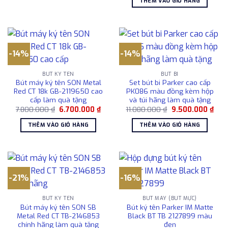
THÊM VÀO GIỎ HÀNG
12.950.000 ₫.
là:
10.500.000
-14%
-14%
BÚT KÝ TÊN
BÚT BI
Bút máy ký tên SON Metal
Set bút bi Parker cao cấp
Red CT 18k GB-2119650 cao
PK086 màu đồng kèm hộp
cấp làm quà tặng
và túi hãng làm quà tặng
Giá
Giá
Giá
Giá
7.800.000
₫
6.700.000
₫
11.080.000
₫
9.500.000
₫
gốc
hiện
gốc
hiện
là:
tại
là:
tại
THÊM VÀO GIỎ HÀNG
THÊM VÀO GIỎ HÀNG
7.800.000 ₫.
là:
11.080.000 ₫.
là:
6.700.000 ₫.
9.50
-21%
-16%
BÚT KÝ TÊN
BÚT MÁY (BÚT MỰC)
Bút máy ký tên SON SB
Bút ký tên Parker IM Matte
Metal Red CT TB-2146853
Black BT TB 2127899 màu
chính hãng làm quà tặng
đen