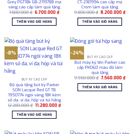
Grey PGT18k GB-2119788 mạ
CT-2181994 cao cấp mạ
vàng cao cấp làm quà tặng
Crom làm quà tặng
Giá
Giá
Giá
Giá
7.800.000
₫
6.700.000
₫
9.800.000
₫
8.200.000
₫
gốc
hiện
gốc
hiện
là:
tại
là:
tại
THÊM VÀO GIỎ HÀNG
THÊM VÀO GIỎ HÀNG
7.800.000 ₫.
là:
9.800.000 ₫.
là:
6.700.000 ₫.
8.20
-8%
-24%
BÚT KÝ CAO CẤP
Bút máy ký tên Parker cao
cấp PK060 màu đỏ làm
quà tặng
Giá
Giá
9.950.000
₫
7.560.000
₫
BÚT KÝ CAO CẤP
gốc
hiện
Bộ quà tặng bút ký Parker
là:
tại
THÊM VÀO GIỎ HÀNG
9.950.000 ₫.
là:
SON Lacque Red GT TB
7.56
1950774 ngòi vàng 18K kèm
sổ da, ví da; hộp và túi hãng
Giá
Giá
12.280.000
₫
11.280.000
₫
gốc
hiện
là:
tại
THÊM VÀO GIỎ HÀNG
12.280.000 ₫.
là:
11.280.000 ₫.