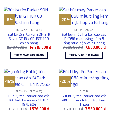
-8%
-20%
BÚT MÁY (BÚT MỰC)
BÚT KÝ CAO CẤP
Bút ký tên Parker SON STR
Set bút máy Parker cao cấp
Silver GT 18K GB 1931490
PK058 màu trắng kèm 5
chính hãng
ống mực, hộp và túi hãng
Giá
Giá
Giá
Giá
15.497.000
₫
14.215.000
₫
9.500.000
₫
7.560.000
₫
gốc
hiện
gốc
hiện
là:
tại
là:
tại
THÊM VÀO GIỎ HÀNG
THÊM VÀO GIỎ HÀNG
15.497.000 ₫.
là:
9.500.000 ₫.
là:
14.215.000 ₫.
7.56
-16%
-20%
BÚT MÁY (BÚT MỰC)
BÚT BI
Bút ký tên Parker cao cấp
Bút bi ký tên Parker cao cấp
IM Dark Espresso CT TB4
PK058 màu trắng tặng kèm
1975604
1 ngòi
Giá
Giá
Giá
Giá
1.876.000
₫
1.576.000
₫
9.500.000
₫
7.560.000
₫
gốc
hiện
gốc
hiện