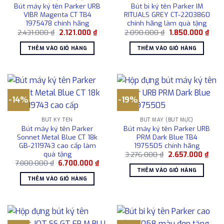
Bút máy ký tên Parker URB
Bút bi ký tên Parker IM
VIBR Magenta CT TB4
RITUALS GREY CT-2203860
1975478 chính hãng
chính hãng làm quà tặng
Giá
Giá
Giá
Giá
2.431.000
₫
2.121.000
₫
2.090.000
₫
1.850.000
₫
gốc
hiện
gốc
hiện
là:
tại
là:
tại
THÊM VÀO GIỎ HÀNG
THÊM VÀO GIỎ HÀNG
2.431.000 ₫.
là:
2.090.000 ₫.
là:
2.121.000 ₫.
1.85
-14%
-19%
BÚT KÝ TÊN
BÚT MÁY (BÚT MỰC)
Bút máy ký tên Parker
Bút máy ký tên Parker URB
Sonnet Metal Blue CT 18k
PRM Dark Blue TB4
GB-2119743 cao cấp làm
1975505 chính hãng
quà tặng
Giá
Giá
3.276.000
₫
2.657.000
₫
gốc
hiện
Giá
Giá
7.800.000
₫
6.700.000
₫
là:
tại
gốc
hiện
THÊM VÀO GIỎ HÀNG
3.276.000 ₫.
là:
là:
tại
THÊM VÀO GIỎ HÀNG
2.65
7.800.000 ₫.
là:
6.700.000 ₫.