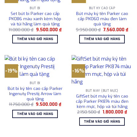
BÚT BI
BÚT KÝ CAO CẤP
Set bút bi Parker cao cấp
Bút máy ký tên Parker cao
PK086 màu xanh kèm hộp
cấp PK060 màu đen làm
và túi hãng làm quà tặng
quà tặng
Giá
Giá
Giá
Giá
11.080.000
₫
9.500.000
₫
9.950.000
₫
7.560.000
₫
gốc
hiện
gốc
hiện
là:
tại
là:
tại
THÊM VÀO GIỎ HÀNG
THÊM VÀO GIỎ HÀNG
11.080.000 ₫.
là:
9.950.000 ₫.
là:
9.500.000 ₫.
7.56
-19%
-16%
BÚT BI
Bút bi ký tên cao cấp Parker
BÚT MÁY (BÚT MỰC)
Ingenuty Prestij Arrow làm
GiftSet bút máy ký tên cao
quà tặng
cấp Parker PK874 màu đen
Giá
Giá
11.750.000
₫
9.500.000
₫
kèm mực, hộp và túi hãng
gốc
hiện
Giá
Giá
là:
tại
2.150.500
₫
1.800.000
₫
THÊM VÀO GIỎ HÀNG
gốc
hiện
11.750.000 ₫.
là:
là:
tại
9.500.000 ₫.
THÊM VÀO GIỎ HÀNG
2.150.500 ₫.
là:
1.800