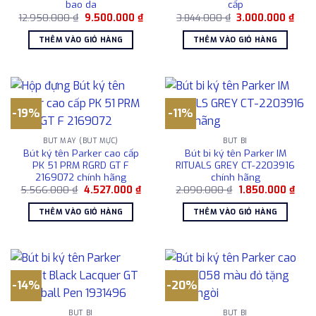
bao da
cấp
Giá
Giá
Giá
Giá
12.950.000
₫
9.500.000
₫
3.844.000
₫
3.000.000
₫
gốc
hiện
gốc
hiện
là:
tại
là:
tại
THÊM VÀO GIỎ HÀNG
THÊM VÀO GIỎ HÀNG
12.950.000 ₫.
là:
3.844.000 ₫.
là:
9.500.000 ₫.
3.00
-19%
-11%
BÚT MÁY (BÚT MỰC)
BÚT BI
Bút ký tên Parker cao cấp
Bút bi ký tên Parker IM
PK 51 PRM RGRD GT F
RITUALS GREY CT-2203916
2169072 chính hãng
chính hãng
Giá
Giá
Giá
Giá
5.566.000
₫
4.527.000
₫
2.090.000
₫
1.850.000
₫
gốc
hiện
gốc
hiện
là:
tại
là:
tại
THÊM VÀO GIỎ HÀNG
THÊM VÀO GIỎ HÀNG
5.566.000 ₫.
là:
2.090.000 ₫.
là:
4.527.000 ₫.
1.85
-14%
-20%
BÚT BI
BÚT BI