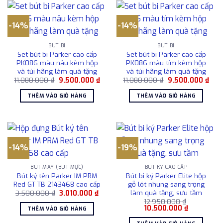
-14%
-14%
BÚT BI
BÚT BI
Set bút bi Parker cao cấp
Set bút bi Parker cao cấp
PK086 màu nâu kèm hộp
PK086 màu tím kèm hộp
và túi hãng làm quà tặng
và túi hãng làm quà tặng
Giá
Giá
Giá
Giá
11.080.000
₫
9.500.000
₫
11.080.000
₫
9.500.000
₫
gốc
hiện
gốc
hiện
là:
tại
là:
tại
THÊM VÀO GIỎ HÀNG
THÊM VÀO GIỎ HÀNG
11.080.000 ₫.
là:
11.080.000 ₫.
là:
9.500.000 ₫.
9.50
-14%
-19%
BÚT MÁY (BÚT MỰC)
BÚT KÝ CAO CẤP
Bút ký tên Parker IM PRM
Bút bi ký Parker Elite hộp
Red GT TB 2143468 cao cấp
gỗ lót nhung sang trọng
làm quà tặng, sưu tầm
Giá
Giá
3.500.000
₫
3.010.000
₫
gốc
hiện
12.950.000
₫
là:
tại
Giá
Giá
10.500.000
₫
THÊM VÀO GIỎ HÀNG
3.500.000 ₫.
là:
gốc
hiện
3.010.000 ₫.
là:
tại