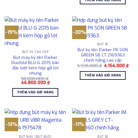
THÊM VÀO GIỎ HÀNG
890.000 ₫.
5.900.000 ₫.
là:
4.60
-19%
-30%
BÚT BI
Bút ký tên Parker PK SON
BÚT KÝ CAO CẤP
GREEN SB CT 2169363
Bút máy ký tên Parker
chính hãng cao cấp
Duofold BLU-G 2015 bản
Giá
Giá
5.935.000
₫
4.154.000
₫
đặc biệt kèm hộp gỗ lót
gốc
hiện
nhung
là:
tại
THÊM VÀO GIỎ HÀNG
5.935.000 ₫.
là:
58.000.000
₫
4.15
Giá
Giá
46.800.000
₫
gốc
hiện
là:
tại
THÊM VÀO GIỎ HÀNG
58.000.000 ₫.
là:
46.800.000 ₫.
-13%
-11%
BÚT MÁY (BÚT MỰC)
BÚT BI