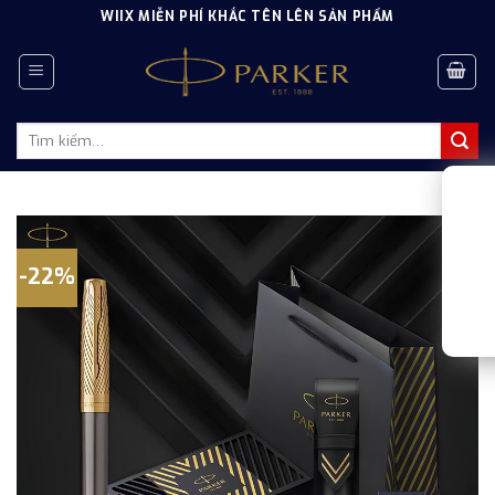
Skip
WIIX MIỄN PHÍ KHẮC TÊN LÊN SẢN PHẨM
to
content
Tìm
kiếm:
-22%