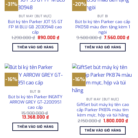
-31%
-20%
BÚT MÁY (BÚT MỰC)
BÚT BI
Bút ký tên Parker JOT SS GT
Bút bi ký tên Parker cao cấp
FP M BLU GB 2030948 cao
PK058 màu đen tặng kèm 1
cấp
ngòi
Giá
Giá
Giá
Giá
1.290.000
₫
890.000
₫
9.500.000
₫
7.560.000
₫
gốc
hiện
gốc
hiện
là:
tại
là:
tại
THÊM VÀO GIỎ HÀNG
THÊM VÀO GIỎ HÀNG
1.290.000 ₫.
là:
9.500.000 ₫.
là:
890.000 ₫.
7.56
-16%
-16%
BÚT BI
Bút bi ký tên Parker INGNTY
BÚT MÁY (BÚT MỰC)
ARROW GREY GT-2200951
GiftSet bút máy ký tên cao
cao cấp
cấp Parker PK874 màu tím
15.900.000
₫
kèm mực, hộp và túi hãng
Giá
Giá
13.368.000
₫
Giá
Giá
gốc
hiện
2.150.000
₫
1.800.000
₫
gốc
hiện
là:
tại
THÊM VÀO GIỎ HÀNG
là:
tại
15.900.000 ₫.
là:
THÊM VÀO GIỎ HÀNG
2.150.000 ₫.
là:
13.368.000 ₫.
1.800