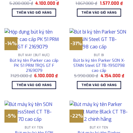
Giá
Giá
Giá
Giá
5.200.000
₫
4.100.000
₫
1.867.000
₫
1.577.000
₫
gốc
hiện
gốc
hiện
là:
tại
là:
tại
THÊM VÀO GIỎ HÀNG
THÊM VÀO GIỎ HÀNG
5.200.000 ₫.
là:
1.867.000 ₫.
là:
4.100.000 ₫.
1.577
-14%
-31%
BÚT MÁY (BÚT MỰC)
BÚT BI
Bút ký tên Parker cao cấp
Bút bi ký tên Parker SON X-
PK 51 PRM TRQS GT F
STAIN Steel GT TB-1950798
2169079
cao cấp
Giá
Giá
Giá
Giá
7.129.000
₫
6.100.000
₫
5.990.000
₫
4.154.000
₫
gốc
hiện
gốc
hiện
là:
tại
là:
tại
THÊM VÀO GIỎ HÀNG
THÊM VÀO GIỎ HÀNG
7.129.000 ₫.
là:
5.990.000 ₫.
là:
6.100.000 ₫.
4.15
-5%
-22%
BÚT KÝ TÊN
BÚT KÝ TÊN
Bút máy ký tên SON
Bút máy ký tên Parker