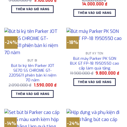
9.600.000
₫
9.100.000
₫
16.000.000
₫
gốc
hiện
Giá
Giá
14.000.000
₫
là:
tại
gốc
hiện
THÊM VÀO GIỎ HÀNG
9.600.000 ₫.
là:
là:
tại
THÊM VÀO GIỎ HÀNG
9.100.000 ₫.
16.000.000 ₫.
là:
14.000.000
-24%
-18%
BÚT KÝ TÊN
Bút máy Parker PK SON
BÚT BI
BLK GT FP-18 1950550 cao
Bút bi ký tên Parker JOT
cấp làm quà tặng
SE70 SS CHROME GT-
Giá
Giá
11.900.000
₫
9.800.000
₫
2205611 phiên bản kỉ niệm
gốc
hiện
70 năm
là:
tại
THÊM VÀO GIỎ HÀNG
11.900.000 ₫.
là:
Giá
Giá
2.090.000
₫
1.590.000
₫
9.80
gốc
hiện
là:
tại
THÊM VÀO GIỎ HÀNG
2.090.000 ₫.
là:
1.590.000 ₫.
-14%
-24%