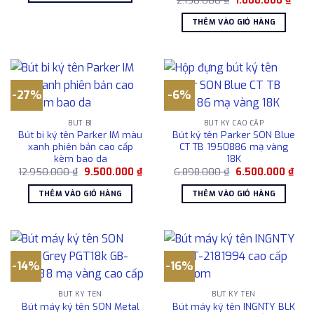
2.150.000
₫
1.800.000
₫
1.578.000 ₫.
gốc
hiện
là:
tại
THÊM VÀO GIỎ HÀNG
2.150.000 ₫.
là:
1.800
-27%
-6%
BÚT BI
BÚT KÝ CAO CẤP
Bút bi ký tên Parker IM màu
Bút ký tên Parker SON Blue
xanh phiên bản cao cấp
CT TB 1950886 mạ vàng
kèm bao da
18K
Giá
Giá
Giá
Giá
12.950.000
₫
9.500.000
₫
6.898.000
₫
6.500.000
₫
gốc
hiện
gốc
hiện
là:
tại
là:
tại
THÊM VÀO GIỎ HÀNG
THÊM VÀO GIỎ HÀNG
12.950.000 ₫.
là:
6.898.000 ₫.
là:
9.500.000 ₫.
6.50
-14%
-16%
BÚT KÝ TÊN
BÚT KÝ TÊN
Bút máy ký tên SON Metal
Bút máy ký tên INGNTY BLK