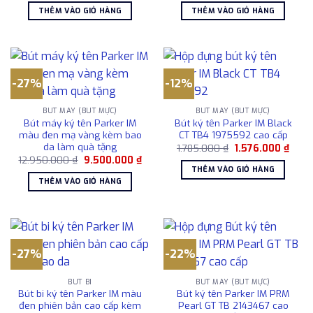
là:
tại
là:
tại
THÊM VÀO GIỎ HÀNG
THÊM VÀO GIỎ HÀNG
1.876.000 ₫.
là:
9.500.000 ₫.
là:
1.576.000 ₫.
7.56
-27%
-12%
BÚT MÁY (BÚT MỰC)
BÚT MÁY (BÚT MỰC)
Bút máy ký tên Parker IM
Bút ký tên Parker IM Black
màu đen mạ vàng kèm bao
CT TB4 1975592 cao cấp
da làm quà tặng
Giá
Giá
1.785.000
₫
1.576.000
₫
gốc
hiện
Giá
Giá
12.950.000
₫
9.500.000
₫
là:
tại
gốc
hiện
THÊM VÀO GIỎ HÀNG
1.785.000 ₫.
là:
là:
tại
THÊM VÀO GIỎ HÀNG
1.576
12.950.000 ₫.
là:
9.500.000 ₫.
-27%
-22%
BÚT BI
BÚT MÁY (BÚT MỰC)
Bút bi ký tên Parker IM màu
Bút ký tên Parker IM PRM
đen phiên bản cao cấp kèm
Pearl GT TB 2143467 cao