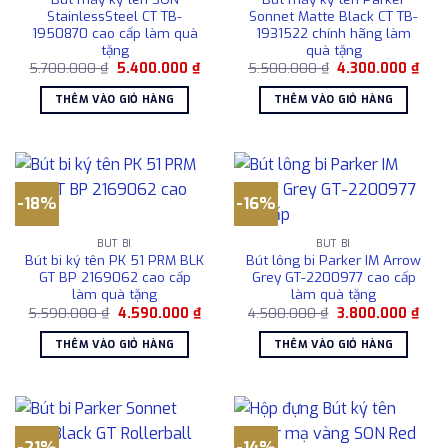
StainlessSteel CT TB-
Sonnet Matte Black CT TB-
1950870 cao cấp làm quà
1931522 chính hãng làm
tặng
quà tặng
Giá
Giá
Giá
Giá
5.700.000
₫
5.400.000
₫
5.500.000
₫
4.300.000
₫
gốc
hiện
gốc
hiện
là:
tại
là:
tại
THÊM VÀO GIỎ HÀNG
THÊM VÀO GIỎ HÀNG
5.700.000 ₫.
là:
5.500.000 ₫.
là:
5.400.000 ₫.
4.30
-18%
-16%
BÚT BI
BÚT BI
Bút bi ký tên PK 51 PRM BLK
Bút lông bi Parker IM Arrow
GT BP 2169062 cao cấp
Grey GT-2200977 cao cấp
làm quà tặng
làm quà tặng
Giá
Giá
Giá
Giá
5.590.000
₫
4.590.000
₫
4.500.000
₫
3.800.000
₫
gốc
hiện
gốc
hiện
là:
tại
là:
tại
THÊM VÀO GIỎ HÀNG
THÊM VÀO GIỎ HÀNG
5.590.000 ₫.
là:
4.500.000 ₫.
là:
4.590.000 ₫.
3.80
-21%
-14%