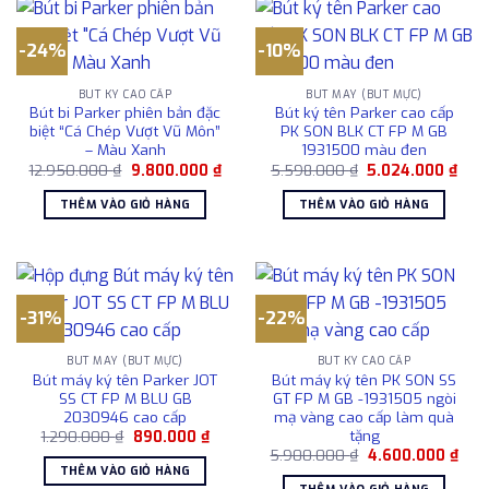
-24%
-10%
BÚT KÝ CAO CẤP
BÚT MÁY (BÚT MỰC)
Bút bi Parker phiên bản đặc
Bút ký tên Parker cao cấp
biệt “Cá Chép Vượt Vũ Môn”
PK SON BLK CT FP M GB
– Màu Xanh
1931500 màu đen
Giá
Giá
Giá
Giá
12.950.000
₫
9.800.000
₫
5.598.000
₫
5.024.000
₫
gốc
hiện
gốc
hiện
là:
tại
là:
tại
THÊM VÀO GIỎ HÀNG
THÊM VÀO GIỎ HÀNG
12.950.000 ₫.
là:
5.598.000 ₫.
là:
9.800.000 ₫.
5.02
-31%
-22%
BÚT MÁY (BÚT MỰC)
BÚT KÝ CAO CẤP
Bút máy ký tên Parker JOT
Bút máy ký tên PK SON SS
SS CT FP M BLU GB
GT FP M GB -1931505 ngòi
2030946 cao cấp
mạ vàng cao cấp làm quà
tặng
Giá
Giá
1.290.000
₫
890.000
₫
gốc
hiện
Giá
Giá
5.900.000
₫
4.600.000
₫
là:
tại
gốc
hiện
THÊM VÀO GIỎ HÀNG
1.290.000 ₫.
là:
là:
tại