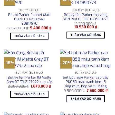
BÚT KÝ CAO CẤP
BÚT MÁY (BÚT MỰC)
Bút bi Parker Sonnet Matt
Bút ký tên Parker mạ vàng
Black GT Rollerball
SON Red GT 18K TB 1950773
S0817970
12.300.000
₫
Giá
Giá
10.550.000
₫
Giá
Giá
6.850.000
₫
5.400.000
₫
gốc
hiện
gốc
hiện
là:
tại
là:
tại
THÊM VÀO GIỎ HÀNG
THÊM VÀO GIỎ HÀNG
12.300.000 ₫.
là:
6.850.000 ₫.
là:
10.550.000
5.400.000 ₫.
-16%
-20%
BÚT MÁY (BÚT MỰC)
BÚT KÝ CAO CẤP
Bút ký tên Parker IM Matte
Set bút máy Parker cao cấp
Grey BT TB 2127922 cao cấp
PK058 màu xanh kèm 5
ống mực, hộp và túi hãng
Giá
Giá
2.000.000
₫
1.678.000
₫
gốc
hiện
Giá
Giá
9.500.000
₫
7.560.000
₫
là:
tại
gốc
hiện
THÊM VÀO GIỎ HÀNG
2.000.000 ₫.
là:
là:
tại
THÊM VÀO GIỎ HÀNG
1.678.000 ₫.
9.500.000 ₫.
là:
7.56