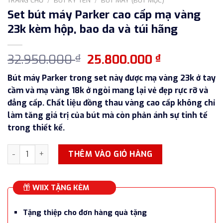
Set bút máy Parker cao cấp mạ vàng
23k kèm hộp, bao da và túi hãng
Giá
Giá
32.950.000
25.800.000
₫
₫
gốc
hiện
Bút máy Parker trong set này được mạ vàng 23k ở tay
là:
tại
cầm và mạ vàng 18k ở ngòi mang lại vẻ đẹp rực rỡ và
32.950.000 ₫.
là:
đẳng cấp. Chất liệu đồng thau vàng cao cấp không chỉ
25.800.000
làm tăng giá trị của bút mà còn phản ánh sự tinh tế
trong thiết kế.
Set bút máy Parker cao cấp mạ vàng 23k kèm hộp, bao da và
THÊM VÀO GIỎ HÀNG
WIIX TẶNG KÈM
Tặng thiệp cho đơn hàng quà tặng