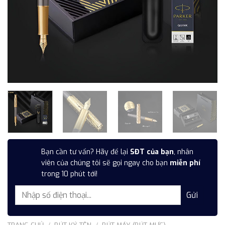
Bạn cần tư vấn? Hãy để lại
SĐT của bạn
, nhân
viên của chúng tôi sẽ gọi ngay cho bạn
miễn phí
trong 10 phút tới!
TRANG CHỦ
/
BÚT KÝ TÊN
/
BÚT MÁY (BÚT MỰC)