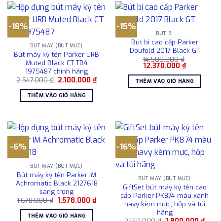
-18%
-15%
BÚT BI
Bút bi cao cấp Parker
BÚT MÁY (BÚT MỰC)
Doufold 2017 Black GT
Bút máy ký tên Parker URB
14.500.000
₫
Muted Black CT TB4
Giá
Giá
12.370.000
₫
1975487 chính hãng
gốc
hiện
là:
tại
Giá
Giá
2.547.000
₫
2.100.000
₫
THÊM VÀO GIỎ HÀNG
14.500.000 ₫.
là:
gốc
hiện
12.370.000 
là:
tại
THÊM VÀO GIỎ HÀNG
2.547.000 ₫.
là:
2.100.000 ₫.
-6%
-16%
BÚT MÁY (BÚT MỰC)
Bút máy ký tên Parker IM
BÚT MÁY (BÚT MỰC)
Achromatic Black 2127618
GiftSet bút máy ký tên cao
sang trọng
cấp Parker PK874 màu xanh
Giá
Giá
1.678.000
₫
1.578.000
₫
navy kèm mực, hộp và túi
gốc
hiện
hãng
là:
tại
THÊM VÀO GIỎ HÀNG
1.678.000 ₫.
là:
Giá
Giá