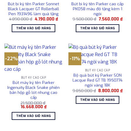
Bút bi ký tên Parker Sonnet
Bút bi ký tên Parker cao cấp
Black Lacquer GT Rollerball
PK058 màu đỏ tặng kèm 1
Pen 1931496 làm quà tặng
ngòi
Giá
Giá
Giá
Giá
4.890.000
₫
4.190.000
₫
9.500.000
₫
7.560.000
₫
gốc
hiện
gốc
hiện
là:
tại
là:
tại
THÊM VÀO GIỎ HÀNG
THÊM VÀO GIỎ HÀNG
4.890.000 ₫.
là:
9.500.000 ₫.
là:
4.190.000 ₫.
7.56
-22%
-11%
BÚT KÝ CAO CẤP
Bộ quà bút ký Parker SON
BÚT KÝ CAO CẤP
Lacque Red GT TB 1950774
Bút máy ký tên Parker
ngòi vàng 18K
Ingenuity Black Snake phiên
Giá
Giá
9.850.000
₫
8.800.000
₫
bản hộp gỗ lót nhung cao
gốc
hiện
cấp
là:
tại
THÊM VÀO GIỎ HÀNG
9.850.000 ₫.
là:
21.500.000
₫
8.80
Giá
Giá
16.668.000
₫
gốc
hiện
là:
tại
THÊM VÀO GIỎ HÀNG
21.500.000 ₫.
là:
16.668.000 ₫.