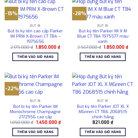
-15%
-28%
BÚT BI
BÚT BI
Bút bi ký tên cao cấp Parker
Bút ký tên Parker IM X M
IM PRM X-Brown CT TB4 –
Blue CT TB4 1975577 màu
1975656
xanh
Giá
Giá
Giá
Giá
2.175.000
₫
1.850.000
₫
2.567.000
₫
1.850.000
₫
gốc
hiện
gốc
hiện
là:
tại
là:
tại
THÊM VÀO GIỎ HÀNG
THÊM VÀO GIỎ HÀNG
2.175.000 ₫.
là:
2.567.000 ₫.
là:
1.850.000 ₫.
1.850
-22%
BÚT BI
BÚT BI
Bút bi ký tên Parker IM
Bút ký tên Parker JOT XL X
Monochrome Champagne
MGreen CT TB6 2068515
2172956 cao cấp
chính hãng
Giá
Giá
1.850.000
₫
1.450.000
₫
821.000
₫
gốc
hiện
là:
tại
THÊM VÀO GIỎ HÀNG
THÊM VÀO GIỎ HÀNG
1.850.000 ₫.
là: