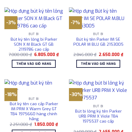
-3%
-7%
BÚT BI
BÚT BI
Bút ký tên lông bi Parker
Bút ký tên Parker IM SE
SON X M Black GT GB
POLAR M BLU GB 2153005
2119786 cao cấp
Giá
Giá
Giá
Giá
7.000.000
₫
6.805.000
₫
2.846.000
₫
2.650.000
₫
gốc
hiện
gốc
hiện
là:
tại
là:
tại
THÊM VÀO GIỎ HÀNG
THÊM VÀO GIỎ HÀNG
7.000.000 ₫.
là:
2.846.000 ₫.
là:
6.805.000 ₫.
2.65
-18%
-30%
BÚT BI
Bút ký tên cao cấp Parker
BÚT BI
IM PRM X Warm Grey GT
Bút bi lông ký tên Parker
TB4 1975660 hàng chính
URB PRM X Viole TB4
hãng
1975537 cao cấp
Giá
Giá
2.251.000
₫
1.850.000
₫
gốc
hiện
Giá
Giá
là:
tại
3.498.000
₫
2.455.000
₫