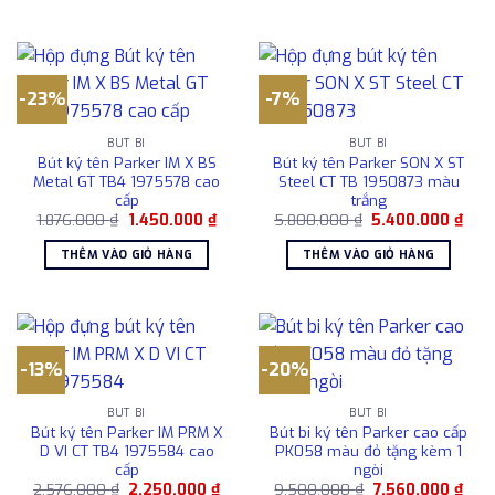
1.850.000 ₫.
1.021
-23%
-7%
BÚT BI
BÚT BI
Bút ký tên Parker IM X BS
Bút ký tên Parker SON X ST
Metal GT TB4 1975578 cao
Steel CT TB 1950873 màu
cấp
trắng
Giá
Giá
Giá
Giá
1.876.000
₫
1.450.000
₫
5.800.000
₫
5.400.000
₫
gốc
hiện
gốc
hiện
là:
tại
là:
tại
THÊM VÀO GIỎ HÀNG
THÊM VÀO GIỎ HÀNG
1.876.000 ₫.
là:
5.800.000 ₫.
là:
1.450.000 ₫.
5.40
-13%
-20%
BÚT BI
BÚT BI
Bút ký tên Parker IM PRM X
Bút bi ký tên Parker cao cấp
D VI CT TB4 1975584 cao
PK058 màu đỏ tặng kèm 1
cấp
ngòi
Giá
Giá
Giá
Giá
2.576.000
₫
2.250.000
₫
9.500.000
₫
7.560.000
₫