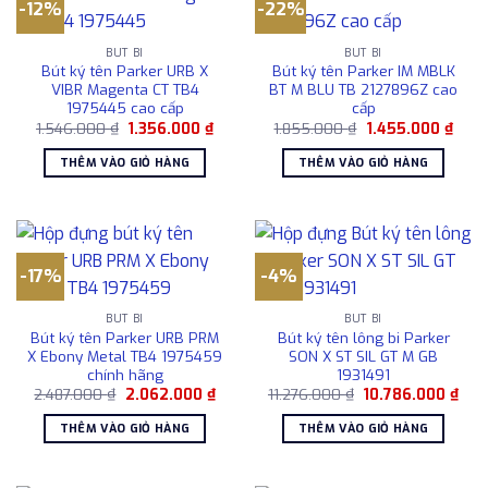
-12%
-22%
BÚT BI
BÚT BI
Bút ký tên Parker URB X
Bút ký tên Parker IM MBLK
VIBR Magenta CT TB4
BT M BLU TB 2127896Z cao
1975445 cao cấp
cấp
Giá
Giá
Giá
Giá
1.546.000
₫
1.356.000
₫
1.855.000
₫
1.455.000
₫
gốc
hiện
gốc
hiện
là:
tại
là:
tại
THÊM VÀO GIỎ HÀNG
THÊM VÀO GIỎ HÀNG
1.546.000 ₫.
là:
1.855.000 ₫.
là:
1.356.000 ₫.
1.455
-17%
-4%
BÚT BI
BÚT BI
Bút ký tên Parker URB PRM
Bút ký tên lông bi Parker
X Ebony Metal TB4 1975459
SON X ST SIL GT M GB
chính hãng
1931491
Giá
Giá
Giá
Giá
2.487.000
₫
2.062.000
₫
11.276.000
₫
10.786.000
₫
gốc
hiện
gốc
hiện
là:
tại
là:
tại
THÊM VÀO GIỎ HÀNG
THÊM VÀO GIỎ HÀNG
2.487.000 ₫.
là:
11.276.000 ₫.
là:
2.062.000 ₫.
10.7