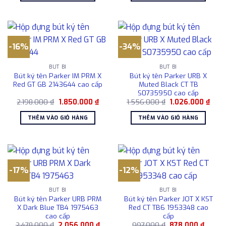
2.250.000 ₫.
1.450
-16%
-34%
BÚT BI
BÚT BI
Bút ký tên Parker IM PRM X
Bút ký tên Parker URB X
Red GT GB 2143644 cao cấp
Muted Black CT TB
S0735950 cao cấp
Giá
Giá
Giá
Giá
2.198.000
₫
1.850.000
₫
1.556.000
₫
1.026.000
₫
gốc
hiện
gốc
hiện
là:
tại
là:
tại
THÊM VÀO GIỎ HÀNG
THÊM VÀO GIỎ HÀNG
2.198.000 ₫.
là:
1.556.000 ₫.
là:
1.850.000 ₫.
1.026
-17%
-12%
BÚT BI
BÚT BI
Bút ký tên Parker URB PRM
Bút ký tên Parker JOT X KST
X Dark Blue TB4 1975463
Red CT TB6 1953348 cao
cao cấp
cấp
Giá
Giá
Giá
Giá
2.478.000
₫
2.056.000
₫
997.000
₫
878.000
₫