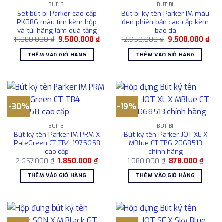
BÚT BI
BÚT BI
Set bút bi Parker cao cấp
Bút bi ký tên Parker IM màu
PK086 màu tím kèm hộp
đen phiên bản cao cấp kèm
và túi hãng làm quà tặng
bao da
Giá
Giá
Giá
Giá
11.080.000
₫
9.500.000
₫
12.950.000
₫
9.500.000
₫
gốc
hiện
gốc
hiện
là:
tại
là:
tại
THÊM VÀO GIỎ HÀNG
THÊM VÀO GIỎ HÀNG
11.080.000 ₫.
là:
12.950.000 ₫.
là:
9.500.000 ₫.
9.5
-30%
-19%
BÚT BI
BÚT BI
Bút ký tên Parker IM PRM X
Bút ký tên Parker JOT XL X
PaleGreen CT TB4 1975658
MBlue CT TB6 2068513
cao cấp
chính hãng
Giá
Giá
Giá
Giá
2.657.000
₫
1.850.000
₫
1.080.000
₫
878.000
₫
gốc
hiện
gốc
hiện
là:
tại
là:
tại
THÊM VÀO GIỎ HÀNG
THÊM VÀO GIỎ HÀNG
2.657.000 ₫.
là:
1.080.000 ₫.
là:
1.850.000 ₫.
878.0