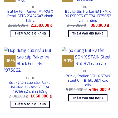
BÚT BI
BÚT BI
Bút ký tên Parker IM PRM X
Bút ký tên Parker IM PRM X
Pearl GTTB 2143464Z chính
DK ESPRES CT TB4 1975652
hãng
chính hãng
Giá
Giá
Giá
Giá
2.765.000
₫
2.250.000
₫
2.176.000
₫
1.850.000
₫
gốc
hiện
gốc
hiện
là:
tại
là:
tại
THÊM VÀO GIỎ HÀNG
THÊM VÀO GIỎ HÀNG
2.765.000 ₫.
là:
2.176.000 ₫.
là:
2.250.000 ₫.
1.850
-16%
-30%
BÚT BI
Bút ký Parker SON X STAIN
BÚT BI
Steel CT TB 1950871 cao
Bút ký tên cao cấp Parker
cấp
IM PRM X Black GT TB4
Giá
Giá
5.898.000
₫
4.154.000
₫
1975662 chính hãng
gốc
hiện
Giá
Giá
2.198.000
₫
1.850.000
₫
là:
tại
THÊM VÀO GIỎ HÀNG
gốc
hiện
5.898.000 ₫.
là:
là:
tại
4.154
THÊM VÀO GIỎ HÀNG
2.198.000 ₫.
là:
1.850.000 ₫.