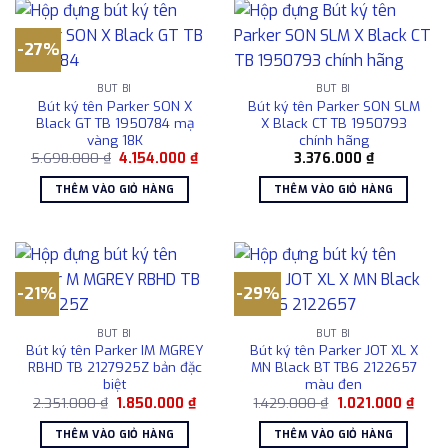
-27%
BÚT BI
BÚT BI
Bút ký tên Parker SON X
Bút ký tên Parker SON SLM
Black GT TB 1950784 mạ
X Black CT TB 1950793
vàng 18K
chính hãng
Giá
Giá
5.698.000
₫
4.154.000
₫
3.376.000
₫
gốc
hiện
là:
tại
THÊM VÀO GIỎ HÀNG
THÊM VÀO GIỎ HÀNG
5.698.000 ₫.
là:
4.154.000 ₫.
-21%
-29%
BÚT BI
BÚT BI
Bút ký tên Parker IM MGREY
Bút ký tên Parker JOT XL X
RBHD TB 2127925Z bản đặc
MN Black BT TB6 2122657
biệt
màu đen
Giá
Giá
Giá
Giá
2.351.000
₫
1.850.000
₫
1.429.000
₫
1.021.000
₫
gốc
hiện
gốc
hiện
là:
tại
là:
tại
THÊM VÀO GIỎ HÀNG
THÊM VÀO GIỎ HÀNG
2.351.000 ₫.
là:
1.429.000 ₫.
là: