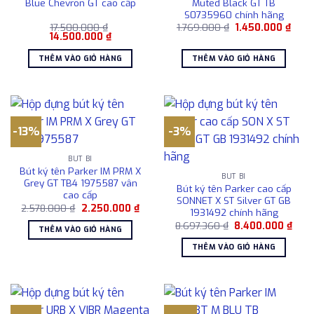
Blue Chevron GT cao cấp
Muted Black GT TB
S0735960 chính hãng
Giá
Giá
17.500.000
₫
1.769.000
₫
1.450.000
₫
Giá
Giá
gốc
hiện
14.500.000
₫
gốc
hiện
là:
tại
là:
tại
1.769.000 ₫.
là:
THÊM VÀO GIỎ HÀNG
THÊM VÀO GIỎ HÀNG
17.500.000 ₫.
là:
1.450
14.500.000 ₫.
-13%
-3%
BÚT BI
Bút ký tên Parker IM PRM X
BÚT BI
Grey GT TB4 1975587 vân
Bút ký tên Parker cao cấp
cao cấp
SONNET X ST Silver GT GB
Giá
Giá
2.578.000
₫
2.250.000
₫
1931492 chính hãng
gốc
hiện
Giá
Giá
là:
tại
8.697.360
₫
8.400.000
₫
THÊM VÀO GIỎ HÀNG
gốc
hiện
2.578.000 ₫.
là:
là:
tại
2.250.000 ₫.
THÊM VÀO GIỎ HÀNG
8.697.360 ₫.
là:
8.40