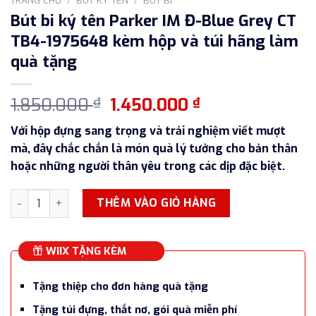
Bút bi ký tên Parker IM Đ-Blue Grey CT
TB4-1975648 kèm hộp và túi hãng làm
quà tặng
Giá
Giá
1.850.000
1.450.000
₫
₫
gốc
hiện
Với hộp đựng sang trọng và trải nghiệm viết mượt
là:
tại
mà, đây chắc chắn là món quà lý tưởng cho bản thân
1.850.000 ₫.
là:
hoặc những người thân yêu trong các dịp đặc biệt.
1.450.000 ₫.
Bút bi ký tên Parker IM Đ-Blue Grey CT TB4-1975648 kèm hộ
THÊM VÀO GIỎ HÀNG
WIIX TẶNG KÈM
Tặng thiệp cho đơn hàng quà tặng
Tặng túi đựng, thắt nơ, gói quà miễn phí