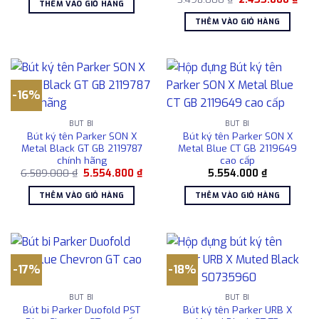
THÊM VÀO GIỎ HÀNG
gốc
hiện
2.251.000 ₫.
là:
là:
tại
1.850.000 ₫.
THÊM VÀO GIỎ HÀNG
3.498.000 ₫.
là:
2.45
-16%
BÚT BI
BÚT BI
Bút ký tên Parker SON X
Bút ký tên Parker SON X
Metal Black GT GB 2119787
Metal Blue CT GB 2119649
chính hãng
cao cấp
Giá
Giá
6.589.000
₫
5.554.800
₫
5.554.000
₫
gốc
hiện
là:
tại
THÊM VÀO GIỎ HÀNG
THÊM VÀO GIỎ HÀNG
6.589.000 ₫.
là:
5.554.800 ₫.
-17%
-18%
BÚT BI
BÚT BI
Bút bi Parker Duofold PST
Bút ký tên Parker URB X