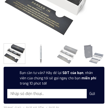
Bạn cần tư vấn? Hãy để lại
SĐT của bạn
, nhân
viên của chúng tôi sẽ gọi ngay cho bạn
miễn phí
trong 10 phút tới!
TRANG CHỦ
/
BÚT KÝ TÊN
/
BÚT BI