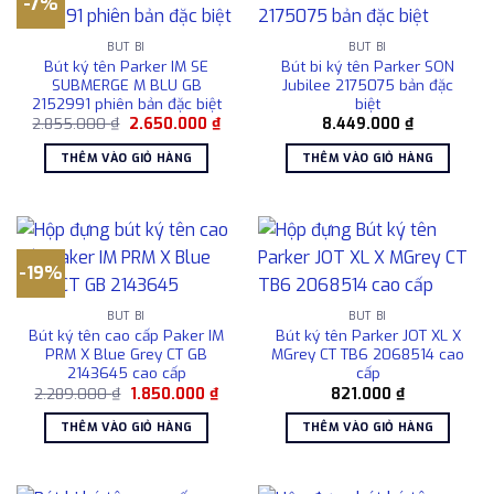
-7%
BÚT BI
BÚT BI
Bút ký tên Parker IM SE
Bút bi ký tên Parker SON
SUBMERGE M BLU GB
Jubilee 2175075 bản đặc
2152991 phiên bản đặc biệt
biệt
Giá
Giá
2.855.000
₫
2.650.000
₫
8.449.000
₫
gốc
hiện
là:
tại
THÊM VÀO GIỎ HÀNG
THÊM VÀO GIỎ HÀNG
2.855.000 ₫.
là:
2.650.000 ₫.
-19%
BÚT BI
BÚT BI
Bút ký tên cao cấp Paker IM
Bút ký tên Parker JOT XL X
PRM X Blue Grey CT GB
MGrey CT TB6 2068514 cao
2143645 cao cấp
cấp
Giá
Giá
2.289.000
₫
1.850.000
₫
821.000
₫
gốc
hiện
là:
tại
THÊM VÀO GIỎ HÀNG
THÊM VÀO GIỎ HÀNG
2.289.000 ₫.
là:
1.850.000 ₫.