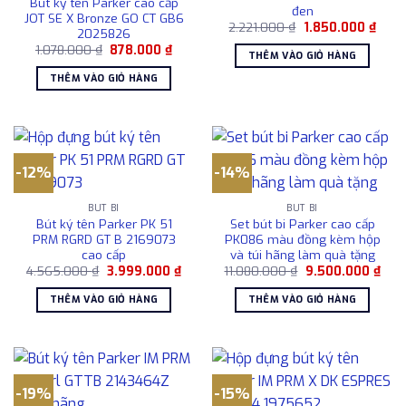
Bút ký tên Parker cao cấp
đen
JOT SE X Bronze GO CT GB6
Giá
Giá
2.221.000
₫
1.850.000
₫
2025826
gốc
hiện
Giá
Giá
1.078.000
₫
878.000
₫
là:
tại
THÊM VÀO GIỎ HÀNG
gốc
hiện
2.221.000 ₫.
là:
là:
tại
1.850
THÊM VÀO GIỎ HÀNG
1.078.000 ₫.
là:
878.000 ₫.
-12%
-14%
BÚT BI
BÚT BI
Bút ký tên Parker PK 51
Set bút bi Parker cao cấp
PRM RGRD GT B 2169073
PK086 màu đồng kèm hộp
cao cấp
và túi hãng làm quà tặng
Giá
Giá
Giá
Giá
4.565.000
₫
3.999.000
₫
11.080.000
₫
9.500.000
₫
gốc
hiện
gốc
hiện
là:
tại
là:
tại
THÊM VÀO GIỎ HÀNG
THÊM VÀO GIỎ HÀNG
4.565.000 ₫.
là:
11.080.000 ₫.
là:
3.999.000 ₫.
9.50
-19%
-15%