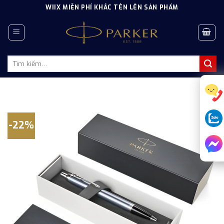
Skip
WIIX MIỄN PHÍ KHẮC TÊN LÊN SẢN PHẨM
to
content
Tìm
kiếm:
-22%