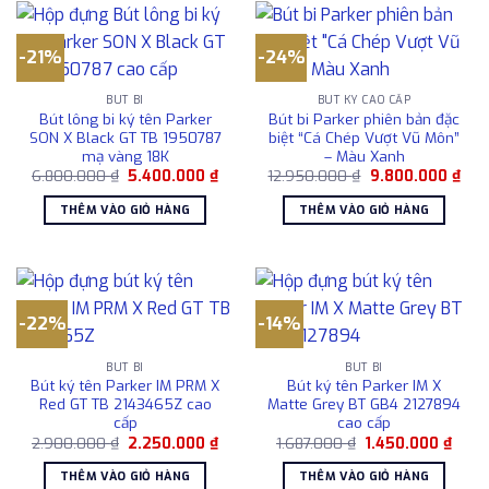
-21%
-24%
BÚT BI
BÚT KÝ CAO CẤP
Bút lông bi ký tên Parker
Bút bi Parker phiên bản đặc
SON X Black GT TB 1950787
biệt “Cá Chép Vượt Vũ Môn”
mạ vàng 18K
– Màu Xanh
Giá
Giá
Giá
Giá
6.800.000
₫
5.400.000
₫
12.950.000
₫
9.800.000
₫
gốc
hiện
gốc
hiện
là:
tại
là:
tại
THÊM VÀO GIỎ HÀNG
THÊM VÀO GIỎ HÀNG
6.800.000 ₫.
là:
12.950.000 ₫.
là:
5.400.000 ₫.
9.8
-22%
-14%
BÚT BI
BÚT BI
Bút ký tên Parker IM PRM X
Bút ký tên Parker IM X
Red GT TB 2143465Z cao
Matte Grey BT GB4 2127894
cấp
cao cấp
Giá
Giá
Giá
Giá
2.900.000
₫
2.250.000
₫
1.687.000
₫
1.450.000
₫
gốc
hiện
gốc
hiện
là:
tại
là:
tại
THÊM VÀO GIỎ HÀNG
THÊM VÀO GIỎ HÀNG
2.900.000 ₫.
là:
1.687.000 ₫.
là: