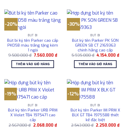
1.450.000 ₫.
-20%
-30%
BÚT BI
BÚT BI
Bút bi ký tên Parker cao cấp
Bút ký tên Parker PK SON
PK058 màu trắng tặng kèm
GREEN SB CT 2169363
1 ngòi
chính hãng cao cấp
Giá
Giá
Giá
Giá
9.500.000
₫
7.560.000
₫
5.935.000
₫
4.154.000
₫
gốc
hiện
gốc
hiện
là:
tại
là:
tại
THÊM VÀO GIỎ HÀNG
THÊM VÀO GIỎ HÀNG
9.500.000 ₫.
là:
5.935.000 ₫.
là:
7.560.000 ₫.
4.15
-19%
-12%
BÚT BI
BÚT BI
Bút ký tên Parker URB PRM
Bút ký tên Parker IM PRM X
X Violet TB4 1975471 cao
BLK GT TB4 1975588 thiết
cấp
kế đặc biệt
Giá
Giá
Giá
Giá
2.567.000
₫
2.068.000
₫
2.543.000
₫
2.250.000
₫