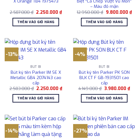
X Orange TB4 1975473
biệt “Cá Chép Vượt Vũ Môn”
– Màu đỏ mận
Giá
Giá
Giá
Giá
2.587.000
₫
2.250.000
₫
12.950.000
₫
9.800.000
₫
gốc
hiện
gốc
hiện
là:
tại
là:
tại
THÊM VÀO GIỎ HÀNG
THÊM VÀO GIỎ HÀNG
2.587.000 ₫.
là:
12.950.000 ₫.
là:
2.250.000 ₫.
9.8
-13%
-4%
BÚT BI
BÚT BI
Bút ký tên Parker IM SE X
Bút ký tên Parker PK SON
Metallic GB4 2074143 cao
BLK CT F GB-1931501 cao
cấp
cấp
Giá
Giá
Giá
Giá
2.583.000
₫
2.250.000
₫
4.149.000
₫
3.980.000
₫
gốc
hiện
gốc
hiện
là:
tại
là:
tại
THÊM VÀO GIỎ HÀNG
THÊM VÀO GIỎ HÀNG
2.583.000 ₫.
là:
4.149.000 ₫.
là:
2.250.000 ₫.
3.98
-14%
-27%