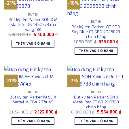
-21%
-16%
BÚT BI
Bút ký tên Parker SON X M
BÚT BI
Black GT TB 1950878 mạ
Bút ký tên Parker JOT SE X
vàng 18K
Sky Blue CT GB6 2025828
Giá
Giá
6.869.000
₫
5.400.000
₫
chính hãng
gốc
hiện
Giá
Giá
là:
tại
1.050.000
₫
878.000
₫
THÊM VÀO GIỎ HÀNG
gốc
hiện
6.869.000 ₫.
là:
là:
tại
5.400.000 ₫.
THÊM VÀO GIỎ HÀNG
1.050.000 ₫.
là:
878.0
-20%
-7%
BÚT BI
BÚT BI
Bút ký tên Parker IM SE X
Bút ký tên Parker SON X
Metall M GB4 2074145
Metal Red CT GB 2119783
chính hãng
Giá
Giá
Giá
Giá
2.654.000
₫
2.122.000
₫
6.000.000
₫
5.554.800
₫
gốc
hiện
gốc
hiện
là:
tại
là:
tại
THÊM VÀO GIỎ HÀNG
THÊM VÀO GIỎ HÀNG
2.654.000 ₫.
là:
6.000.000 ₫.
là:
2.122.000 ₫.
5.55