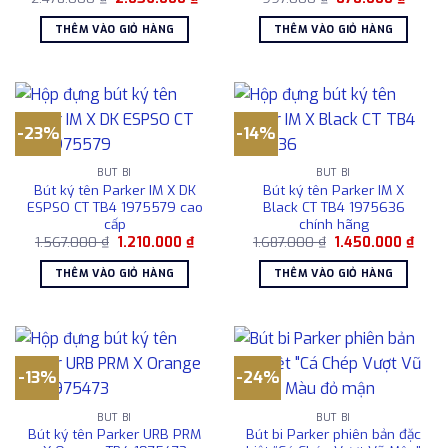
gốc
hiện
gốc
hiện
là:
tại
là:
tại
THÊM VÀO GIỎ HÀNG
THÊM VÀO GIỎ HÀNG
2.478.000 ₫.
là:
997.000 ₫.
là:
2.056.000 ₫.
878.00
-23%
-14%
BÚT BI
BÚT BI
Bút ký tên Parker IM X DK
Bút ký tên Parker IM X
ESPSO CT TB4 1975579 cao
Black CT TB4 1975636
cấp
chính hãng
Giá
Giá
Giá
Giá
1.567.000
₫
1.210.000
₫
1.687.000
₫
1.450.000
₫
gốc
hiện
gốc
hiện
là:
tại
là:
tại
THÊM VÀO GIỎ HÀNG
THÊM VÀO GIỎ HÀNG
1.567.000 ₫.
là:
1.687.000 ₫.
là:
1.210.000 ₫.
1.450
-13%
-24%
BÚT BI
BÚT BI
Bút ký tên Parker URB PRM
Bút bi Parker phiên bản đặc