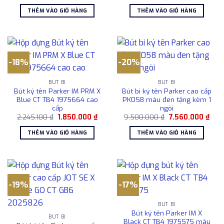
gốc
hiện
gốc
hiện
là:
tại
là:
tại
THÊM VÀO GIỎ HÀNG
THÊM VÀO GIỎ HÀNG
2.567.000 ₫.
là:
2.543.000 ₫.
là:
2.068.000 ₫.
2.25
-18%
-20%
BÚT BI
BÚT BI
Bút ký tên Parker IM PRM X
Bút bi ký tên Parker cao cấp
Blue CT TB4 1975664 cao
PK058 màu đen tặng kèm 1
cấp
ngòi
Giá
Giá
Giá
Giá
2.245.100
₫
1.850.000
₫
9.500.000
₫
7.560.000
₫
gốc
hiện
gốc
hiện
là:
tại
là:
tại
THÊM VÀO GIỎ HÀNG
THÊM VÀO GIỎ HÀNG
2.245.100 ₫.
là:
9.500.000 ₫.
là:
1.850.000 ₫.
7.56
-19%
-17%
BÚT BI
Bút ký tên Parker IM X
BÚT BI
Black CT TB4 1975575 màu