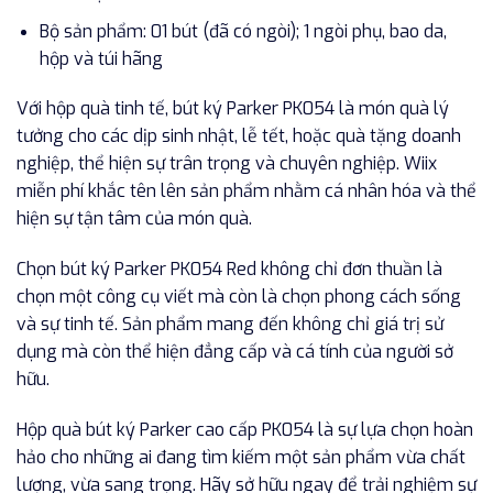
Bộ sản phẩm: 01 bút (đã có ngòi); 1 ngòi phụ, bao da,
hộp và túi hãng
Với hộp quà tinh tế, bút ký Parker PK054 là món quà lý
tưởng cho các dịp sinh nhật, lễ tết, hoặc quà tặng doanh
nghiệp, thể hiện sự trân trọng và chuyên nghiệp. Wiix
miễn phí khắc tên lên sản phẩm nhằm cá nhân hóa và thể
hiện sự tận tâm của món quà.
Chọn bút ký Parker PK054 Red không chỉ đơn thuần là
chọn một công cụ viết mà còn là chọn phong cách sống
và sự tinh tế. Sản phẩm mang đến không chỉ giá trị sử
dụng mà còn thể hiện đẳng cấp và cá tính của người sở
hữu.
Hộp quà bút ký Parker cao cấp PK054 là sự lựa chọn hoàn
hảo cho những ai đang tìm kiếm một sản phẩm vừa chất
lượng, vừa sang trọng. Hãy sở hữu ngay để trải nghiệm sự