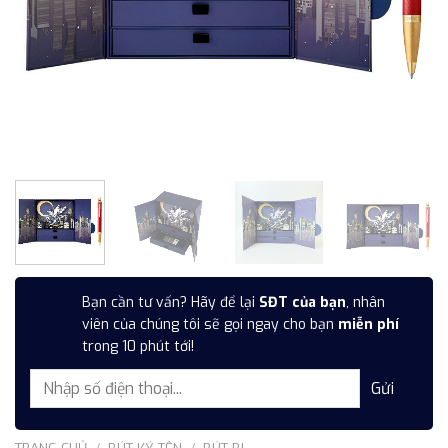
Bạn cần tư vấn? Hãy để lại
SĐT của bạn
, nhân
viên của chúng tôi sẽ gọi ngay cho bạn
miễn phí
trong 10 phút tới!
TRANG CHỦ
/
BÚT KÝ TÊN
/
BÚT BI