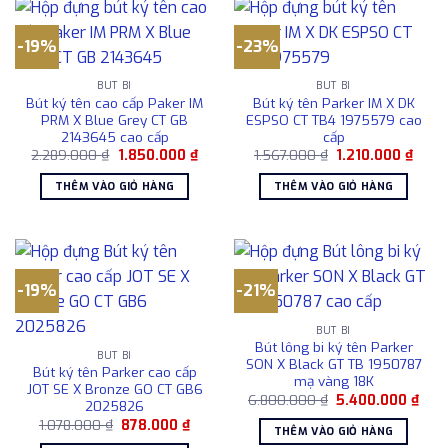
-19%
-23%
BÚT BI
BÚT BI
Bút ký tên cao cấp Paker IM
Bút ký tên Parker IM X DK
PRM X Blue Grey CT GB
ESPSO CT TB4 1975579 cao
2143645 cao cấp
cấp
Giá
Giá
Giá
Giá
2.289.000
₫
1.850.000
₫
1.567.000
₫
1.210.000
₫
gốc
hiện
gốc
hiện
là:
tại
là:
tại
THÊM VÀO GIỎ HÀNG
THÊM VÀO GIỎ HÀNG
2.289.000 ₫.
là:
1.567.000 ₫.
là:
1.850.000 ₫.
1.210
-19%
-21%
BÚT BI
Bút lông bi ký tên Parker
BÚT BI
SON X Black GT TB 1950787
Bút ký tên Parker cao cấp
mạ vàng 18K
JOT SE X Bronze GO CT GB6
Giá
Giá
6.800.000
₫
5.400.000
₫
2025826
gốc
hiện
Giá
Giá
1.078.000
₫
878.000
₫
là:
tại
THÊM VÀO GIỎ HÀNG
gốc
hiện
6.800.000 ₫.
là: