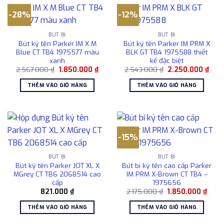
-28%
-12%
BÚT BI
BÚT BI
Bút ký tên Parker IM X M
Bút ký tên Parker IM PRM X
Blue CT TB4 1975577 màu
BLK GT TB4 1975588 thiết
xanh
kế đặc biệt
Giá
Giá
Giá
Giá
2.567.000
₫
1.850.000
₫
2.543.000
₫
2.250.000
₫
gốc
hiện
gốc
hiện
là:
tại
là:
tại
THÊM VÀO GIỎ HÀNG
THÊM VÀO GIỎ HÀNG
2.567.000 ₫.
là:
2.543.000 ₫.
là:
1.850.000 ₫.
2.25
-15%
BÚT BI
BÚT BI
Bút ký tên Parker JOT XL X
Bút bi ký tên cao cấp Parker
MGrey CT TB6 2068514 cao
IM PRM X-Brown CT TB4 –
cấp
1975656
Giá
Giá
821.000
₫
2.175.000
₫
1.850.000
₫
gốc
hiện
là:
tại
THÊM VÀO GIỎ HÀNG
THÊM VÀO GIỎ HÀNG
2.175.000 ₫.
là:
1.850