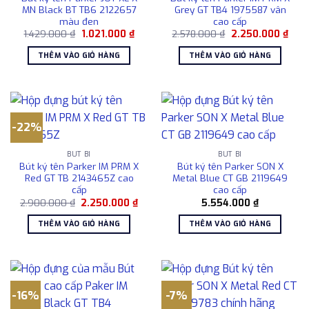
MN Black BT TB6 2122657
Grey GT TB4 1975587 vân
màu đen
cao cấp
Giá
Giá
Giá
Giá
1.429.000
₫
1.021.000
₫
2.578.000
₫
2.250.000
₫
gốc
hiện
gốc
hiện
là:
tại
là:
tại
THÊM VÀO GIỎ HÀNG
THÊM VÀO GIỎ HÀNG
1.429.000 ₫.
là:
2.578.000 ₫.
là:
1.021.000 ₫.
2.25
-22%
BÚT BI
BÚT BI
Bút ký tên Parker IM PRM X
Bút ký tên Parker SON X
Red GT TB 2143465Z cao
Metal Blue CT GB 2119649
cấp
cao cấp
Giá
Giá
2.900.000
₫
2.250.000
₫
5.554.000
₫
gốc
hiện
là:
tại
THÊM VÀO GIỎ HÀNG
THÊM VÀO GIỎ HÀNG
2.900.000 ₫.
là:
2.250.000 ₫.
-16%
-7%