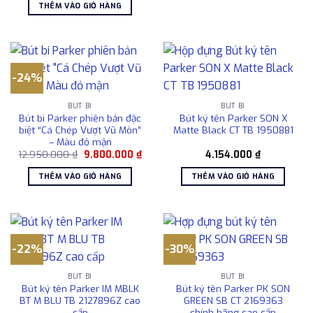
là:
tại
5.40
THÊM VÀO GIỎ HÀNG
1.078.000 ₫.
là:
878.000 ₫.
-24%
BÚT BI
BÚT BI
Bút bi Parker phiên bản đặc
Bút ký tên Parker SON X
biệt “Cá Chép Vượt Vũ Môn”
Matte Black CT TB 1950881
– Màu đỏ mận
Giá
Giá
12.950.000
₫
9.800.000
₫
4.154.000
₫
gốc
hiện
là:
tại
THÊM VÀO GIỎ HÀNG
THÊM VÀO GIỎ HÀNG
12.950.000 ₫.
là:
9.800.000 ₫.
-22%
-30%
BÚT BI
BÚT BI
Bút ký tên Parker IM MBLK
Bút ký tên Parker PK SON
BT M BLU TB 2127896Z cao
GREEN SB CT 2169363
cấp
chính hãng cao cấp