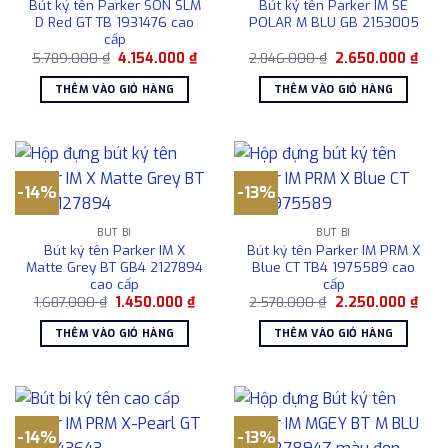
Bút ký tên Parker SON SLM
Bút ký tên Parker IM SE
D Red GT TB 1931476 cao
POLAR M BLU GB 2153005
cấp
Giá
Giá
Giá
Giá
5.789.000
₫
4.154.000
₫
2.846.000
₫
2.650.000
₫
gốc
hiện
gốc
hiện
là:
tại
là:
tại
THÊM VÀO GIỎ HÀNG
THÊM VÀO GIỎ HÀNG
5.789.000 ₫.
là:
2.846.000 ₫.
là:
4.154.000 ₫.
2.65
-14%
-13%
BÚT BI
BÚT BI
Bút ký tên Parker IM X
Bút ký tên Parker IM PRM X
Matte Grey BT GB4 2127894
Blue CT TB4 1975589 cao
cao cấp
cấp
Giá
Giá
Giá
Giá
1.687.000
₫
1.450.000
₫
2.578.000
₫
2.250.000
₫
gốc
hiện
gốc
hiện
là:
tại
là:
tại
THÊM VÀO GIỎ HÀNG
THÊM VÀO GIỎ HÀNG
1.687.000 ₫.
là:
2.578.000 ₫.
là:
1.450.000 ₫.
2.25
-14%
-13%