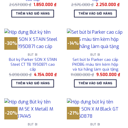
Giá
Giá
Giá
Giá
2.657.000
₫
1.850.000
₫
2.576.000
₫
2.250.000
₫
gốc
hiện
gốc
hiện
là:
tại
là:
tại
THÊM VÀO GIỎ HÀNG
THÊM VÀO GIỎ HÀNG
2.657.000 ₫.
là:
2.576.000 ₫.
là:
1.850.000 ₫.
2.25
-30%
-14%
BÚT BI
BÚT BI
Bút ký Parker SON X STAIN
Set bút bi Parker cao cấp
Steel CT TB 1950871 cao
PK086 màu tím kèm hộp
cấp
và túi hãng làm quà tặng
Giá
Giá
Giá
Giá
5.898.000
₫
4.154.000
₫
11.080.000
₫
9.500.000
₫
gốc
hiện
gốc
hiện
là:
tại
là:
tại
THÊM VÀO GIỎ HÀNG
THÊM VÀO GIỎ HÀNG
5.898.000 ₫.
là:
11.080.000 ₫.
là:
4.154.000 ₫.
9.50
-20%
-21%
BÚT BI
BÚT BI