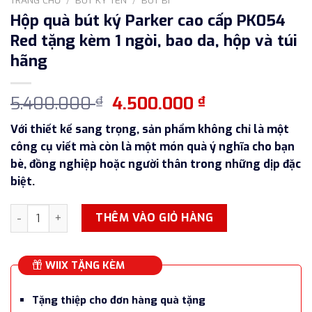
Hộp quà bút ký Parker cao cấp PK054
Red tặng kèm 1 ngòi, bao da, hộp và túi
hãng
Giá
Giá
5.400.000
4.500.000
₫
₫
gốc
hiện
Với thiết kế sang trọng, sản phẩm không chỉ là một
là:
tại
công cụ viết mà còn là một món quà ý nghĩa cho bạn
5.400.000 ₫.
là:
bè, đồng nghiệp hoặc người thân trong những dịp đặc
4.500.000 ₫.
biệt.
Hộp quà bút ký Parker cao cấp PK054 Red tặng kèm 1 ngòi, b
THÊM VÀO GIỎ HÀNG
WIIX TẶNG KÈM
Tặng thiệp cho đơn hàng quà tặng