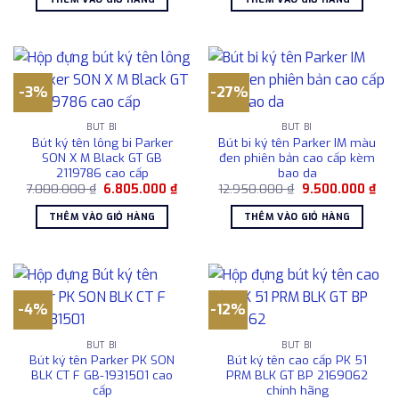
9.500.000 ₫.
là:
1.109.000 ₫.
là:
7.560.000 ₫.
1.031
-3%
-27%
BÚT BI
BÚT BI
Bút ký tên lông bi Parker
Bút bi ký tên Parker IM màu
SON X M Black GT GB
đen phiên bản cao cấp kèm
2119786 cao cấp
bao da
Giá
Giá
Giá
Giá
7.000.000
₫
6.805.000
₫
12.950.000
₫
9.500.000
₫
gốc
hiện
gốc
hiện
là:
tại
là:
tại
THÊM VÀO GIỎ HÀNG
THÊM VÀO GIỎ HÀNG
7.000.000 ₫.
là:
12.950.000 ₫.
là:
6.805.000 ₫.
9.5
-4%
-12%
BÚT BI
BÚT BI
Bút ký tên Parker PK SON
Bút ký tên cao cấp PK 51
BLK CT F GB-1931501 cao
PRM BLK GT BP 2169062
cấp
chính hãng