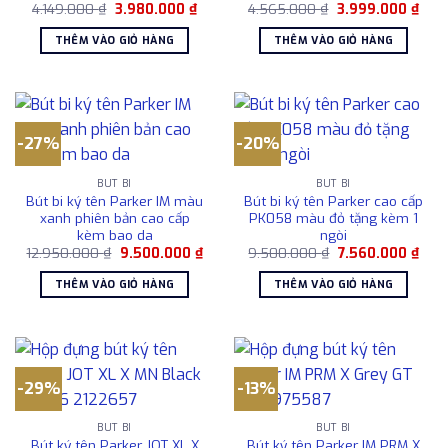
Giá
Giá
Giá
Giá
4.149.000
₫
3.980.000
₫
4.565.000
₫
3.999.000
₫
gốc
hiện
gốc
hiện
là:
tại
là:
tại
THÊM VÀO GIỎ HÀNG
THÊM VÀO GIỎ HÀNG
4.149.000 ₫.
là:
4.565.000 ₫.
là:
3.980.000 ₫.
3.99
-27%
-20%
BÚT BI
BÚT BI
Bút bi ký tên Parker IM màu
Bút bi ký tên Parker cao cấp
xanh phiên bản cao cấp
PK058 màu đỏ tặng kèm 1
kèm bao da
ngòi
Giá
Giá
Giá
Giá
12.950.000
₫
9.500.000
₫
9.500.000
₫
7.560.000
₫
gốc
hiện
gốc
hiện
là:
tại
là:
tại
THÊM VÀO GIỎ HÀNG
THÊM VÀO GIỎ HÀNG
12.950.000 ₫.
là:
9.500.000 ₫.
là:
9.500.000 ₫.
7.56
-29%
-13%
BÚT BI
BÚT BI
Bút ký tên Parker JOT XL X
Bút ký tên Parker IM PRM X