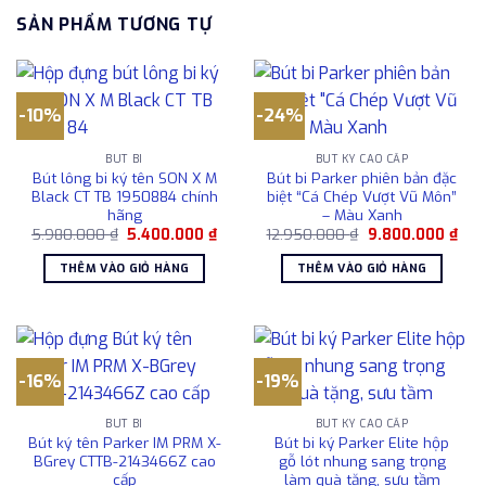
SẢN PHẨM TƯƠNG TỰ
-10%
-24%
BÚT BI
BÚT KÝ CAO CẤP
Bút lông bi ký tên SON X M
Bút bi Parker phiên bản đặc
Black CT TB 1950884 chính
biệt “Cá Chép Vượt Vũ Môn”
hãng
– Màu Xanh
Giá
Giá
Giá
Giá
5.980.000
₫
5.400.000
₫
12.950.000
₫
9.800.000
₫
gốc
hiện
gốc
hiện
là:
tại
là:
tại
THÊM VÀO GIỎ HÀNG
THÊM VÀO GIỎ HÀNG
5.980.000 ₫.
là:
12.950.000 ₫.
là:
5.400.000 ₫.
9.8
-16%
-19%
BÚT BI
BÚT KÝ CAO CẤP
Bút ký tên Parker IM PRM X-
Bút bi ký Parker Elite hộp
BGrey CTTB-2143466Z cao
gỗ lót nhung sang trọng
cấp
làm quà tặng, sưu tầm