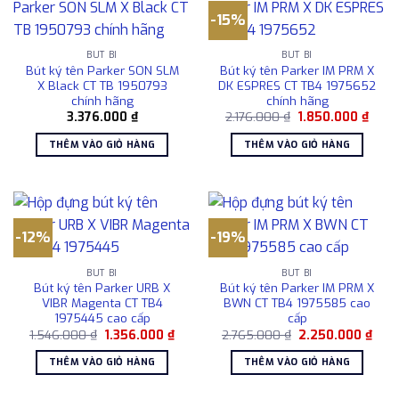
-15%
BÚT BI
BÚT BI
Bút ký tên Parker SON SLM
Bút ký tên Parker IM PRM X
X Black CT TB 1950793
DK ESPRES CT TB4 1975652
chính hãng
chính hãng
Giá
Giá
3.376.000
₫
2.176.000
₫
1.850.000
₫
gốc
hiện
là:
tại
THÊM VÀO GIỎ HÀNG
THÊM VÀO GIỎ HÀNG
2.176.000 ₫.
là:
1.850
-12%
-19%
BÚT BI
BÚT BI
Bút ký tên Parker URB X
Bút ký tên Parker IM PRM X
VIBR Magenta CT TB4
BWN CT TB4 1975585 cao
1975445 cao cấp
cấp
Giá
Giá
Giá
Giá
1.546.000
₫
1.356.000
₫
2.765.000
₫
2.250.000
₫
gốc
hiện
gốc
hiện
là:
tại
là:
tại
THÊM VÀO GIỎ HÀNG
THÊM VÀO GIỎ HÀNG
1.546.000 ₫.
là:
2.765.000 ₫.
là:
1.356.000 ₫.
2.25