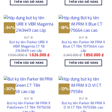
là:
tại
là:
tại
THÊM VÀO GIỎ HÀNG
THÊM VÀO GIỎ HÀNG
9.500.000 ₫.
là:
2.567.000 ₫.
là:
7.560.000 ₫.
2.06
-34%
-18%
BÚT BI
BÚT BI
Bút ký tên Parker URB X
Bút ký tên Parker IM PRM X
VIBR Magenta CT TB
Blue CT TB4 1975664 cao
2143449 cao cấp
cấp
Giá
Giá
Giá
Giá
1.556.000
₫
1.026.000
₫
2.245.100
₫
1.850.000
₫
gốc
hiện
gốc
hiện
là:
tại
là:
tại
THÊM VÀO GIỎ HÀNG
THÊM VÀO GIỎ HÀNG
1.556.000 ₫.
là:
2.245.100 ₫.
là:
1.026.000 ₫.
1.850
-30%
-13%
BÚT BI
BÚT BI
Bút ký tên Parker IM PRM X
Bút ký tên Parker IM PRM X
PaleGreen CT TB4 1975658
D VI CT TB4 1975584 cao
cao cấp
cấp