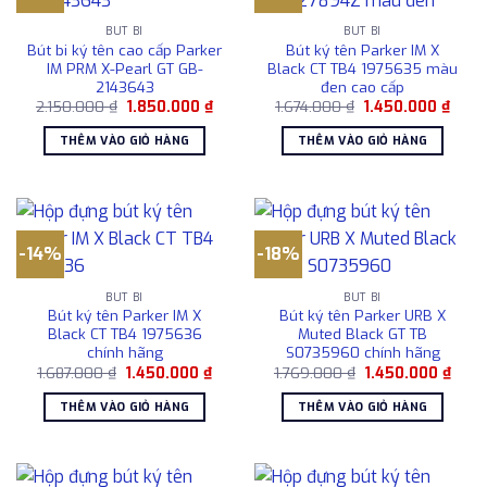
BÚT BI
BÚT BI
Bút bi ký tên cao cấp Parker
Bút ký tên Parker IM X
IM PRM X-Pearl GT GB-
Black CT TB4 1975635 màu
2143643
đen cao cấp
Giá
Giá
Giá
Giá
2.150.000
₫
1.850.000
₫
1.674.000
₫
1.450.000
₫
gốc
hiện
gốc
hiện
là:
tại
là:
tại
THÊM VÀO GIỎ HÀNG
THÊM VÀO GIỎ HÀNG
2.150.000 ₫.
là:
1.674.000 ₫.
là:
1.850.000 ₫.
1.450
-14%
-18%
BÚT BI
BÚT BI
Bút ký tên Parker IM X
Bút ký tên Parker URB X
Black CT TB4 1975636
Muted Black GT TB
chính hãng
S0735960 chính hãng
Giá
Giá
Giá
Giá
1.687.000
₫
1.450.000
₫
1.769.000
₫
1.450.000
₫
gốc
hiện
gốc
hiện
là:
tại
là:
tại
THÊM VÀO GIỎ HÀNG
THÊM VÀO GIỎ HÀNG
1.687.000 ₫.
là:
1.769.000 ₫.
là:
1.450.000 ₫.
1.450