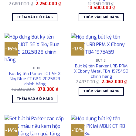
Giá
Giá
2.680.000
₫
2.250.000
₫
12.950.000
₫
gốc
hiện
Giá
Giá
10.500.000
₫
là:
tại
gốc
hiện
2.680.000 ₫.
là:
là:
tại
THÊM VÀO GIỎ HÀNG
THÊM VÀO GIỎ HÀNG
2.250.000 ₫.
12.950.000 ₫.
là:
10.500.000
-16%
-17%
BÚT BI
Bút ký tên Parker URB PRM
BÚT BI
X Ebony Metal TB4 1975459
Bút ký tên Parker JOT SE X
chính hãng
Sky Blue CT GB6 2025828
Giá
Giá
2.487.000
₫
2.062.000
₫
chính hãng
gốc
hiện
Giá
Giá
1.050.000
₫
878.000
₫
là:
tại
THÊM VÀO GIỎ HÀNG
gốc
hiện
2.487.000 ₫.
là:
là:
tại
2.06
THÊM VÀO GIỎ HÀNG
1.050.000 ₫.
là:
878.000 ₫.
-14%
-10%