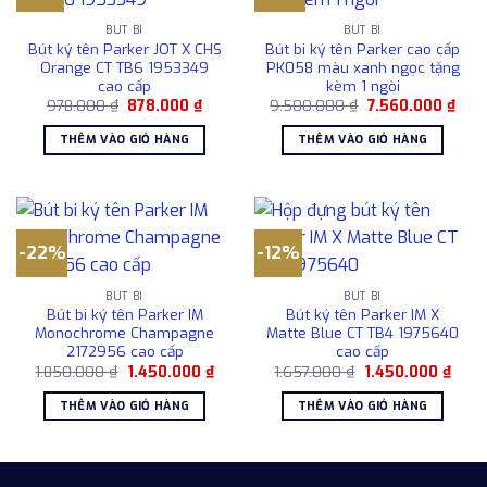
BÚT BI
BÚT BI
Bút ký tên Parker JOT X CHS
Bút bi ký tên Parker cao cấp
Orange CT TB6 1953349
PK058 màu xanh ngọc tặng
cao cấp
kèm 1 ngòi
Giá
Giá
Giá
Giá
978.000
₫
878.000
₫
9.500.000
₫
7.560.000
₫
gốc
hiện
gốc
hiện
là:
tại
là:
tại
THÊM VÀO GIỎ HÀNG
THÊM VÀO GIỎ HÀNG
978.000 ₫.
là:
9.500.000 ₫.
là:
878.000 ₫.
7.56
-22%
-12%
BÚT BI
BÚT BI
Bút bi ký tên Parker IM
Bút ký tên Parker IM X
Monochrome Champagne
Matte Blue CT TB4 1975640
2172956 cao cấp
cao cấp
Giá
Giá
Giá
Giá
1.850.000
₫
1.450.000
₫
1.657.000
₫
1.450.000
₫
gốc
hiện
gốc
hiện
là:
tại
là:
tại
THÊM VÀO GIỎ HÀNG
THÊM VÀO GIỎ HÀNG
1.850.000 ₫.
là:
1.657.000 ₫.
là:
1.450.000 ₫.
1.450