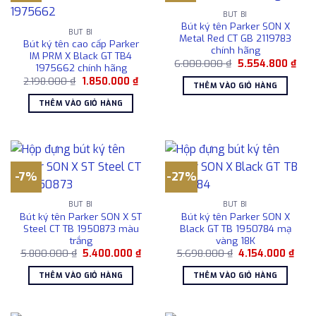
BÚT BI
Bút ký tên Parker SON X
BÚT BI
Metal Red CT GB 2119783
Bút ký tên cao cấp Parker
chính hãng
IM PRM X Black GT TB4
Giá
Giá
6.000.000
₫
5.554.800
₫
1975662 chính hãng
gốc
hiện
Giá
Giá
2.198.000
₫
1.850.000
₫
là:
tại
THÊM VÀO GIỎ HÀNG
gốc
hiện
6.000.000 ₫.
là:
là:
tại
5.55
THÊM VÀO GIỎ HÀNG
2.198.000 ₫.
là:
1.850.000 ₫.
-7%
-27%
BÚT BI
BÚT BI
Bút ký tên Parker SON X ST
Bút ký tên Parker SON X
Steel CT TB 1950873 màu
Black GT TB 1950784 mạ
trắng
vàng 18K
Giá
Giá
Giá
Giá
5.800.000
₫
5.400.000
₫
5.698.000
₫
4.154.000
₫
gốc
hiện
gốc
hiện
là:
tại
là:
tại
THÊM VÀO GIỎ HÀNG
THÊM VÀO GIỎ HÀNG
5.800.000 ₫.
là:
5.698.000 ₫.
là:
5.400.000 ₫.
4.15