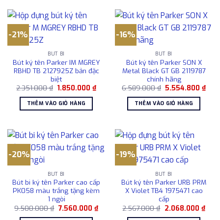
-21%
-16%
BÚT BI
BÚT BI
Bút ký tên Parker IM MGREY
Bút ký tên Parker SON X
RBHD TB 2127925Z bản đặc
Metal Black GT GB 2119787
biệt
chính hãng
Giá
Giá
Giá
Giá
2.351.000
₫
1.850.000
₫
6.589.000
₫
5.554.800
₫
gốc
hiện
gốc
hiện
là:
tại
là:
tại
THÊM VÀO GIỎ HÀNG
THÊM VÀO GIỎ HÀNG
2.351.000 ₫.
là:
6.589.000 ₫.
là:
1.850.000 ₫.
5.55
-20%
-19%
BÚT BI
BÚT BI
Bút bi ký tên Parker cao cấp
Bút ký tên Parker URB PRM
PK058 màu trắng tặng kèm
X Violet TB4 1975471 cao
1 ngòi
cấp
Giá
Giá
Giá
Giá
9.500.000
₫
7.560.000
₫
2.567.000
₫
2.068.000
₫
gốc
hiện
gốc
hiện