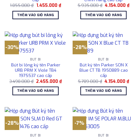
Giá
Giá
Giá
Giá
1.855.000
₫
1.455.000
₫
5.935.000
₫
4.154.000
₫
gốc
hiện
gốc
hiện
là:
tại
là:
tại
THÊM VÀO GIỎ HÀNG
THÊM VÀO GIỎ HÀNG
1.855.000 ₫.
là:
5.935.000 ₫.
là:
1.455.000 ₫.
4.15
-30%
-28%
BÚT BI
BÚT BI
Bút bi lông ký tên Parker
Bút ký tên Parker SON X
URB PRM X Viole TB4
Blue CT TB 1950889 cao
1975537 cao cấp
cấp
Giá
Giá
Giá
Giá
3.498.000
₫
2.455.000
₫
5.789.000
₫
4.154.000
₫
gốc
hiện
gốc
hiện
là:
tại
là:
tại
THÊM VÀO GIỎ HÀNG
THÊM VÀO GIỎ HÀNG
3.498.000 ₫.
là:
5.789.000 ₫.
là:
2.455.000 ₫.
4.154
-28%
-7%
BÚT BI
BÚT BI