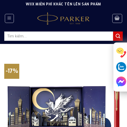
Skip
WIIX MIỄN PHÍ KHẮC TÊN LÊN SẢN PHẨM
to
content
Tìm
kiếm:
-17%