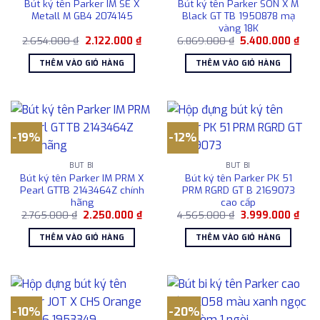
Bút ký tên Parker IM SE X
Bút ký tên Parker SON X M
Metall M GB4 2074145
Black GT TB 1950878 mạ
vàng 18K
Giá
Giá
Giá
Giá
2.654.000
₫
2.122.000
₫
6.869.000
₫
5.400.000
₫
gốc
hiện
gốc
hiện
là:
tại
là:
tại
THÊM VÀO GIỎ HÀNG
THÊM VÀO GIỎ HÀNG
2.654.000 ₫.
là:
6.869.000 ₫.
là:
2.122.000 ₫.
5.40
-19%
-12%
BÚT BI
BÚT BI
Bút ký tên Parker IM PRM X
Bút ký tên Parker PK 51
Pearl GTTB 2143464Z chính
PRM RGRD GT B 2169073
hãng
cao cấp
Giá
Giá
Giá
Giá
2.765.000
₫
2.250.000
₫
4.565.000
₫
3.999.000
₫
gốc
hiện
gốc
hiện
là:
tại
là:
tại
THÊM VÀO GIỎ HÀNG
THÊM VÀO GIỎ HÀNG
2.765.000 ₫.
là:
4.565.000 ₫.
là:
2.250.000 ₫.
3.99
-10%
-20%