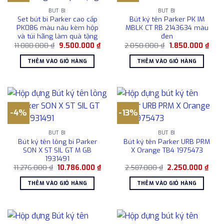
BÚT BI
BÚT BI
Set bút bi Parker cao cấp
Bút ký tên Parker PK IM
PK086 màu nâu kèm hộp
MBLK CT RB 2143634 màu
và túi hãng làm quà tặng
đen
Giá
Giá
Giá
Giá
11.080.000
₫
9.500.000
₫
2.050.000
₫
1.850.000
₫
gốc
hiện
gốc
hiện
là:
tại
là:
tại
THÊM VÀO GIỎ HÀNG
THÊM VÀO GIỎ HÀNG
11.080.000 ₫.
là:
2.050.000 ₫.
là:
9.500.000 ₫.
1.85
-4%
-13%
BÚT BI
BÚT BI
Bút ký tên lông bi Parker
Bút ký tên Parker URB PRM
SON X ST SIL GT M GB
X Orange TB4 1975473
1931491
Giá
Giá
Giá
Giá
11.276.000
₫
10.786.000
₫
2.587.000
₫
2.250.000
₫
gốc
hiện
gốc
hiện
là:
tại
là:
tại
THÊM VÀO GIỎ HÀNG
THÊM VÀO GIỎ HÀNG
11.276.000 ₫.
là:
2.587.000 ₫.
là:
10.786.000 ₫.
2.25