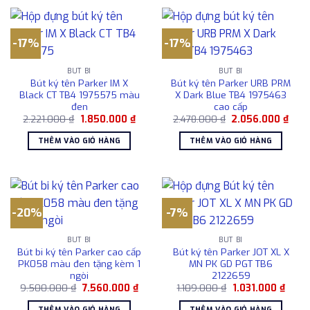
-17%
-17%
BÚT BI
BÚT BI
Bút ký tên Parker IM X
Bút ký tên Parker URB PRM
Black CT TB4 1975575 màu
X Dark Blue TB4 1975463
đen
cao cấp
Giá
Giá
Giá
Giá
2.221.000
₫
1.850.000
₫
2.478.000
₫
2.056.000
₫
gốc
hiện
gốc
hiện
là:
tại
là:
tại
THÊM VÀO GIỎ HÀNG
THÊM VÀO GIỎ HÀNG
2.221.000 ₫.
là:
2.478.000 ₫.
là:
1.850.000 ₫.
2.05
-20%
-7%
BÚT BI
BÚT BI
Bút bi ký tên Parker cao cấp
Bút ký tên Parker JOT XL X
PK058 màu đen tặng kèm 1
MN PK GD PGT TB6
ngòi
2122659
Giá
Giá
Giá
Giá
9.500.000
₫
7.560.000
₫
1.109.000
₫
1.031.000
₫
gốc
hiện
gốc
hiện
là:
tại
là:
tại
THÊM VÀO GIỎ HÀNG
THÊM VÀO GIỎ HÀNG